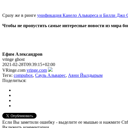
Сразу же в ринге
унификация Канело Альвареса и Билли Джо 
Чтобы не пропустить самые интересные новости из мира б
Ефим Александров
vringe ghost
2021-02-28T09:39:15+02:00
VRinge.com
vringe.com
Теги:
compubox
,
Сауль Альварес
,
Авни Йылдырым
Поделиться:
Если Вы заметили ошибку - выделите ее мышью и нажмите Ctrl
Включить комментарии