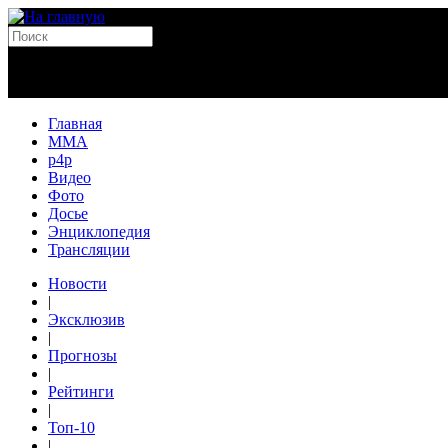
Главная
MMA
p4p
Видео
Фото
Досье
Энциклопедия
Трансляции
Новости
|
Эксклюзив
|
Прогнозы
|
Рейтинги
|
Топ-10
|