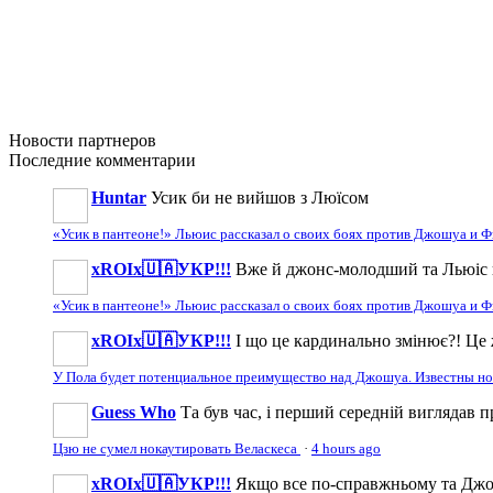
Новости
партнеров
Последние
комментарии
Huntar
Усик би не вийшов з Люїсом
«Усик в пантеоне!» Льюис рассказал о своих боях против Джошуа и
xROIx🇺🇦УКР!!!
Вже й джонс-молодший та Льюіс 
«Усик в пантеоне!» Льюис рассказал о своих боях против Джошуа и
xROIx🇺🇦УКР!!!
І що це кардинально змінює?! Це 
У Пола будет потенциальное преимущество над Джошуа. Известны н
Guess Who
Та був час, і перший середній виглядав 
Цзю не сумел нокаутировать Веласкеса
·
4 hours ago
xROIx🇺🇦УКР!!!
Якщо все по-справжньому та Джош