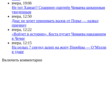
вчера, 19:06
Не тот Хамзат? Спарринг-партнёр Чимаева шокирован
увиденным
вчера, 12:50
Диас не хочет принимать вызов от Порье — назвал
причину
вчера, 12:22
«Войдет в историю». Коста пугает Чимаева наказанием
в Чечне
вчера, 12:15
На целых 7 секунд залип на жопу Перейры — О’Мэлли
в ударе
Включить комментарии