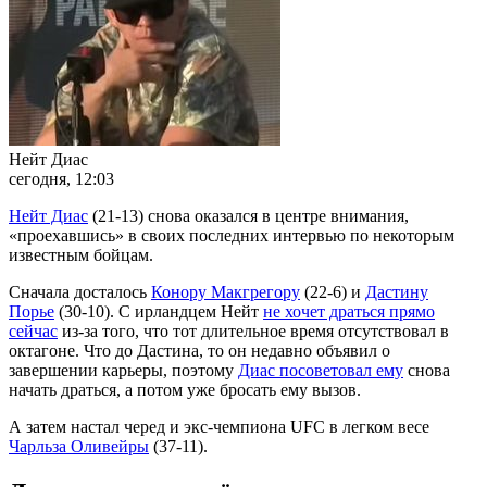
Нейт Диас
сегодня, 12:03
Нейт Диас
(21-13) снова оказался в центре внимания,
«проехавшись» в своих последних интервью по некоторым
известным бойцам.
Сначала досталось
Конору Макгрегору
(22-6) и
Дастину
Порье
(30-10). С ирландцем Нейт
не хочет драться прямо
сейчас
из-за того, что тот длительное время отсутствовал в
октагоне. Что до Дастина, то он недавно объявил о
завершении карьеры, поэтому
Диас посоветовал ему
снова
начать драться, а потом уже бросать ему вызов.
А затем настал черед и экс-чемпиона UFC в легком весе
Чарльза Оливейры
(37-11).