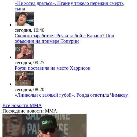
«Не хотел драться». Нганну тяжело пережил смерть
сына
сегодня, 10:40
Сколько заработает Роузи за бой с Карано? Пол
объяснил на примере Топурии
сегодня, 09:25
Роузи поставила на место Харрисон
сегодня, 08:20
«Линкольн с заячьей губой». Ронда ответила Чимаеву
Все новости MMA
Последние
новости MMA