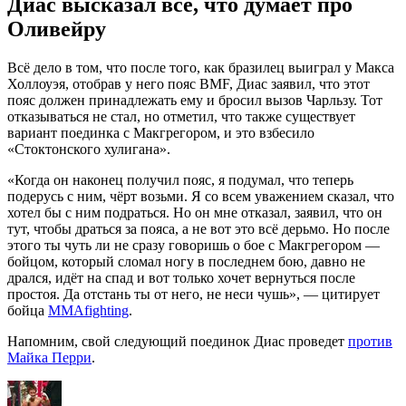
Диас высказал всё, что думает про
Оливейру
Всё дело в том, что после того, как бразилец выиграл у Макса
Холлоуэя, отобрав у него пояс BMF, Диас заявил, что этот
пояс должен принадлежать ему и бросил вызов Чарльзу. Тот
отказываться не стал, но отметил, что также существует
вариант поединка с Макгрегором, и это взбесило
«Стоктонского хулигана».
«Когда он наконец получил пояс, я подумал, что теперь
подерусь с ним, чёрт возьми. Я со всем уважением сказал, что
хотел бы с ним подраться. Но он мне отказал, заявил, что он
тут, чтобы драться за пояса, а не вот это всё дерьмо. Но после
этого ты чуть ли не сразу говоришь о бое с Макгрегором —
бойцом, который сломал ногу в последнем бою, давно не
дрался, идёт на спад и вот только хочет вернуться после
простоя. Да отстань ты от него, не неси чушь», — цитирует
бойца
MMAfighting
.
Напомним, свой следующий поединок Диас проведет
против
Майка Перри
.