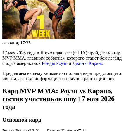
сегодня, 17:35
17 мая 2026 года в Лос-Анджелесе (США) пройдёт турнир
МVP ММА, главным событием которого станет бой легенд
спорта американок
Ронды Роузи
и
Джины Карано
.
Предлагаем вашему вниманию полный кард предстоящего
ивента, а также информацию о прямой трансляции шоу.
Кард MVP MMA: Роузи vs Карано,
состав участников шоу 17 мая 2026
года
Основной кард
Ронда Роузи (12-2) — Джина Карано (7-1)