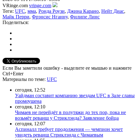
VRinge.com
vringe.com
Теги:
UFC
,
мма
,
Ронда Роузи
,
Джина Карано
,
Нейт Диас
,
Майк Перри
,
Фрэнсис Нганну
,
Филипе Линс
Поделиться:
Если Вы заметили ошибку - выделите ее мышью и нажмите
Ctrl+Enter
Материалы
по теме
:
UFC
сегодня, 12:52
Уайдман составит компанию звездам UFC в Зале славы
промоушена
сегодня, 12:10
Чимаев не перейдёт в полутяжи до тех пор, пока не
возьмёт реванш у Стриклэнда? Заявление бойца
сегодня, 12:07
Аспиналл требует продолжения — чемпион хочет
увидеть реванш Стриклэнда с Чимаевым