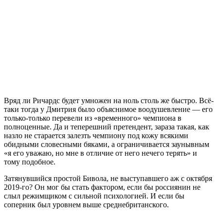
Вряд ли Ричардс будет умножен на ноль столь же быстро. Всё-
таки тогда у Дмитрия было объяснимое воодушевление — его
только-только перевели из «временного» чемпиона в
полноценные. Да и теперешний претендент, зараза такая, как
назло не старается залезть чемпиону под кожу всякими
обидными словесными бяками, а ограничивается заунывным
«я его уважаю, но мне в отличие от него нечего терять» и
тому подобное.
Затянувшийся простой Бивола, не выступавшего аж с октября
2019-го? Он мог бы стать фактором, если бы россиянин не
слыл режимщиком с сильной психологией. И если бы
соперник был уровнем выше среднебританского.