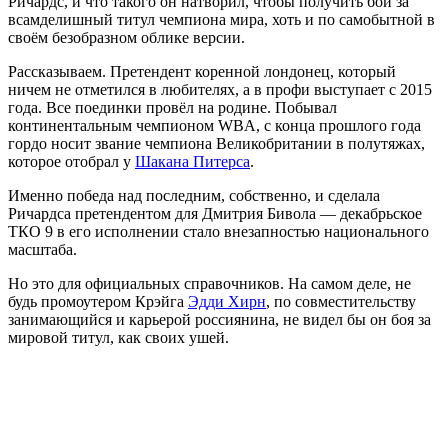
Ричардс, и что такого он натворил, чтобы получить бой за
всамделишный титул чемпиона мира, хоть и по самобытной в
своём безобразном облике версии.
Рассказываем. Претендент коренной лондонец, который
ничем не отметился в любителях, а в профи выступает с 2015
года. Все поединки провёл на родине. Побывал
континентальным чемпионом WBA, с конца прошлого года
гордо носит звание чемпиона Великобритании в полутяжах,
которое отобрал у
Шакана Питерса
.
Именно победа над последним, собственно, и сделала
Ричардса претендентом для Дмитрия Бивола — декабрьское
ТКО 9 в его исполнении стало внезапностью национального
масштаба.
Но это для официальных справочников. На самом деле, не
будь промоутером Крэйга
Эдди Хирн
, по совместительству
занимающийся и карьерой россиянина, не видел бы он боя за
мировой титул, как своих ушей.