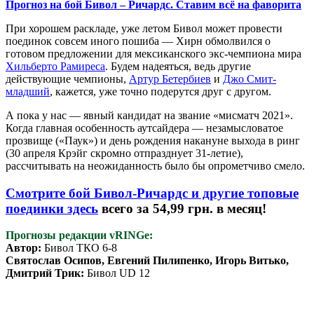
Прогноз на бой Бивол – Ричардс. Ставим всё на фаворита
При хорошем раскладе, уже летом Бивол может провести
поединок совсем иного пошиба — Хирн обмолвился о
готовом предложении для мексиканского экс-чемпиона мира
Хильберто Рамиреса
. Будем надеяться, ведь другие
действующие чемпионы,
Артур Бетербиев
и
Джо Смит-
младший
, кажется, уже точно подерутся друг с другом.
А пока у нас — явный кандидат на звание «мисматч 2021».
Когда главная особенность аутсайдера — незамысловатое
прозвище («Паук») и день рождения накануне выхода в ринг
(30 апреля Крэйг скромно отпразднует 31-летие),
рассчитывать на неожиданность было бы опрометчиво смело.
Смотрите бой Бивол-Ричардс и другие топовые
поединки здесь
всего за 54,99 грн. в месяц!
Прогнозы редакции vRINGe:
Автор:
Бивол ТКО 6-8
Святослав Осипов, Евгений Пилипенко, Игорь Витько,
Дмитрий Трик:
Бивол UD 12