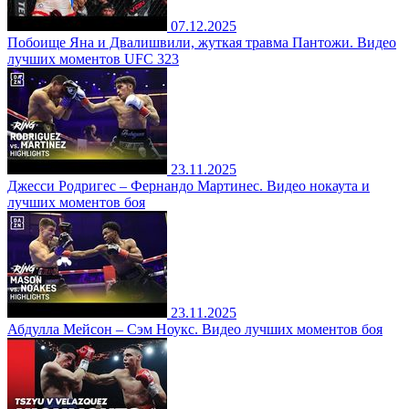
07.12.2025
Побоище Яна и Двалишвили, жуткая травма Пантожи. Видео
лучших моментов UFC 323
23.11.2025
Джесси Родригес – Фернандо Мартинес. Видео нокаута и
лучших моментов боя
23.11.2025
Абдулла Мейсон – Сэм Ноукс. Видео лучших моментов боя