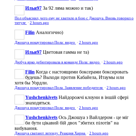
Илья97
За 92 ляма можно и так)
Пол объяснил, чего ему не хватило в бою с Джошуа. Вновь говорил о
титуле
·
2 hours ago
Filin
Аналогично)
Джошуа нокаутировал Пола: видео
·
2 hours ago
Илья97
Цветовая гамма не та)
Дюбуа ярко дебютировала в команде Пола: видео
·
2 hours ago
Filin
Когда с настоящими боксерами боксировать
будешь? Выходи против Кабайела, Итаумы или
хотя бы Уордли.
Джошуа нокаутировал Пола. Заявление победителя
·
2 hours ago
Yushchenkivets
Найдорожчі клоуни в іншій сфері
знаходяться.
Джошуа нокаутировал Пола: видео
·
2 hours ago
Yushchenkivets
Ось Джошуа з Вайлдером - це міг
би бути цікавий бій двох "збитих пілотів" на
вибування.
Джошуа сватают легенду. Реакция Хирна
·
2 hours ago