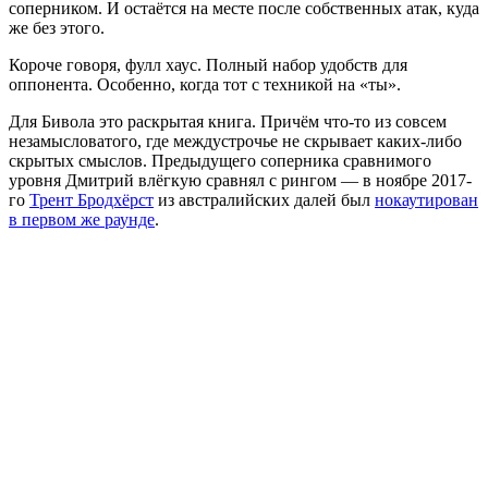
соперником. И остаётся на месте после собственных атак, куда
же без этого.
Короче говоря, фулл хаус. Полный набор удобств для
оппонента. Особенно, когда тот с техникой на «ты».
Для Бивола это раскрытая книга. Причём что-то из совсем
незамысловатого, где междустрочье не скрывает каких-либо
скрытых смыслов. Предыдущего соперника сравнимого
уровня Дмитрий влёгкую сравнял с рингом — в ноябре 2017-
го
Трент Бродхёрст
из австралийских далей был
нокаутирован
в первом же раунде
.