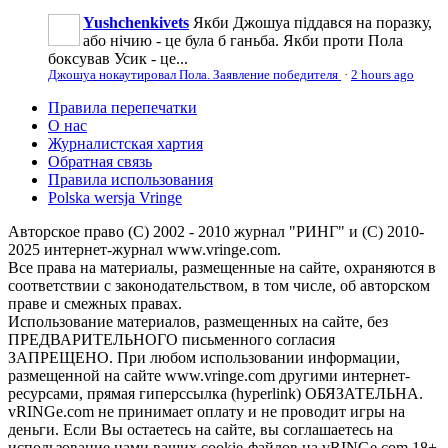
Yushchenkivets
Якби Джошуа піддався на поразку,
або нічию - це була б ганьба. Якби проти Пола
боксував Усик - це...
Джошуа нокаутировал Пола. Заявление победителя
·
2 hours ago
Правила перепечатки
О нас
Журналистская хартия
Обратная связь
Правила использования
Polska wersja Vringe
Авторское право (С) 2002 - 2010 журнал "РИНГ" и (С) 2010-
2025 интернет-журнал www.vringe.com.
Все права на материалы, размещенные на сайте, охраняются в
соответствии с законодательством, в том числе, об авторском
праве и смежных правах.
Использование материалов, размещенных на сайте, без
ПРЕДВАРИТЕЛЬНОГО письменного согласия
ЗАПРЕЩЕНО. При любом использовании информации,
размещенной на сайте www.vringe.com другими интернет-
ресурсами, прямая гиперссылка (hyperlink) ОБЯЗАТЕЛЬНА.
vRINGe.com не принимает оплату и не проводит игры на
деньги. Если Вы остаетесь на сайте, вы соглашаетесь на
использование нами ваших cookie-файлов на vRINGe.com 18+