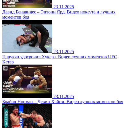
23.11.2025
Давид Бенавидес – Энтони Ярд. Видео нокаута и лучших
моментов боя
23.11.2025
Царукян удосрочил Хукера. Видео лучших моментов UFC
Катар
23.11.2025
Брайан Норман – Девин Хэйни. Видео лучших моментов боя