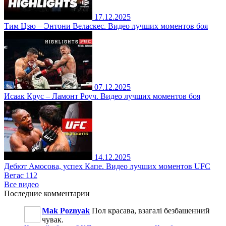
17.12.2025
Тим Цзю – Энтони Веласкес. Видео лучших моментов боя
07.12.2025
Исаак Крус – Ламонт Роуч. Видео лучших моментов боя
14.12.2025
Дебют Амосова, успех Капе. Видео лучших моментов UFC
Вегас 112
Все видео
Последние
комментарии
Mak Poznyak
Пол красава, взагалі безбашенний
чувак.