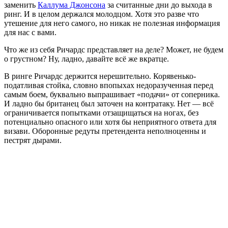
заменить
Каллума Джонсона
за считанные дни до выхода в
ринг. И в целом держался молодцом. Хотя это разве что
утешение для него самого, но никак не полезная информация
для нас с вами.
Что же из себя Ричардс представляет на деле? Может, не будем
о грустном? Ну, ладно, давайте всё же вкратце.
В ринге Ричардс держится нерешительно. Корявенько-
податливая стойка, словно впопыхах недоразученная перед
самым боем, буквально выпрашивает «подачи» от соперника.
И ладно бы британец был заточен на контратаку. Нет — всё
ограничивается попытками отзащищаться на ногах, без
потенциально опасного или хотя бы неприятного ответа для
визави. Оборонные редуты претендента неполноценны и
пестрят дырами.