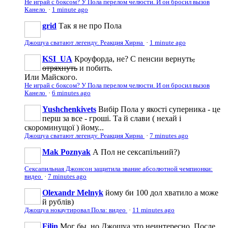
Не играй с боксом? У Пола перелом челюсти. И он бросил вызов
Канело
·
1 minute ago
grid
Так я не про Пола
Джошуа сватают легенду. Реакция Хирна
·
1 minute ago
KSI_UA
Кроуфорда, не? С пенсии вернуть
,
отряхнуть
и побить.
Или Майского.
Не играй с боксом? У Пола перелом челюсти. И он бросил вызов
Канело
·
6 minutes ago
Yushchenkivets
Вибір Пола у якості суперника - це
перш за все - гроші. Та й слави ( нехай і
скороминущої ) йому...
Джошуа сватают легенду. Реакция Хирна
·
7 minutes ago
Mak Poznyak
А Пол не сексапільний?)
Сексапильная Джонсон защитила звание абсолютной чемпионки:
видео
·
7 minutes ago
Olexandr Melnyk
йому би 100 дол хватило а може
й рублів)
Джошуа нокаутировал Пола: видео
·
11 minutes ago
Filin
Мог бы, но Джошуа это неинтересно. После