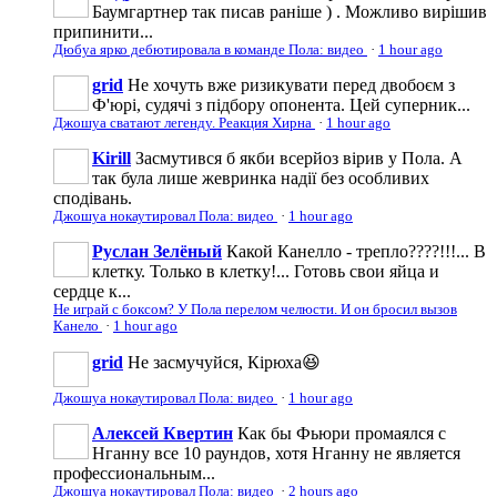
Баумгартнер так писав раніше ) . Можливо вирішив
припинити...
Дюбуа ярко дебютировала в команде Пола: видео
·
1 hour ago
grid
Не хочуть вже ризикувати перед двобоєм з
Ф'юрі, судячі з підбору опонента. Цей суперник...
Джошуа сватают легенду. Реакция Хирна
·
1 hour ago
Kirill
Засмутився б якби всерйоз вірив у Пола. А
так була лише жевринка надії без особливих
сподівань.
Джошуа нокаутировал Пола: видео
·
1 hour ago
Руслан Зелёный
Какой Канелло - трепло????!!!... В
клетку. Только в клетку!... Готовь свои яйца и
сердце к...
Не играй с боксом? У Пола перелом челюсти. И он бросил вызов
Канело
·
1 hour ago
grid
Не засмучуйся, Кірюха😆
Джошуа нокаутировал Пола: видео
·
1 hour ago
Алексей Квертин
Как бы Фьюри промаялся с
Нганну все 10 раундов, хотя Нганну не является
профессиональным...
Джошуа нокаутировал Пола: видео
·
2 hours ago