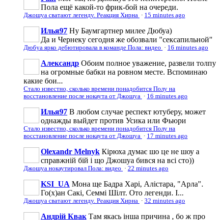
Пола ещё какой-то фрик-бой на очереди.
Джошуа сватают легенду. Реакция Хирна
·
15 minutes ago
Илья97
Ну Баумгартнер милее Дюбуа)
Да и Чернеку сегодня же обозвали "сексапильной"
Дюбуа ярко дебютировала в команде Пола: видео
·
16 minutes ago
Александр
Обоим полное уважение, развели толпу
на огромные бабки на ровном месте. Вспоминаю
какие бои...
Стало известно, сколько времени понадобится Полу на
восстановление после нокаута от Джошуа
·
16 minutes ago
Илья97
В любом случае респект ютуберу, может
однажды выйдет против Усика или Фьюри
Стало известно, сколько времени понадобится Полу на
восстановление после нокаута от Джошуа
·
17 minutes ago
Olexandr Melnyk
Кірюха думає шо це не шоу а
справжній бій і що Джошуа бився на всі сто))
Джошуа нокаутировал Пола: видео
·
22 minutes ago
KSI_UA
Мона ще Бадра Харі, Алістара, "Арла".
Го(х)ан Сакі, Семмі Шілт. Ото легенди. І...
Джошуа сватают легенду. Реакция Хирна
·
32 minutes ago
Андрій Квак
Там якась інша причина , бо ж про