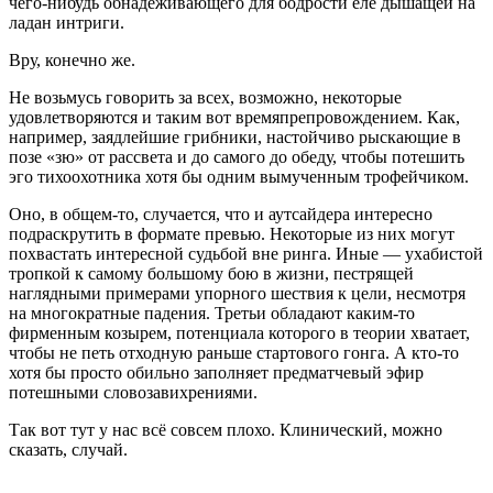
чего-нибудь обнадёживающего для бодрости еле дышащей на
ладан интриги.
Вру, конечно же.
Не возьмусь говорить за всех, возможно, некоторые
удовлетворяются и таким вот времяпрепровождением. Как,
например, заядлейшие грибники, настойчиво рыскающие в
позе «зю» от рассвета и до самого до обеду, чтобы потешить
эго тихоохотника хотя бы одним вымученным трофейчиком.
Оно, в общем-то, случается, что и аутсайдера интересно
подраскрутить в формате превью. Некоторые из них могут
похвастать интересной судьбой вне ринга. Иные — ухабистой
тропкой к самому большому бою в жизни, пестрящей
наглядными примерами упорного шествия к цели, несмотря
на многократные падения. Третьи обладают каким-то
фирменным козырем, потенциала которого в теории хватает,
чтобы не петь отходную раньше стартового гонга. А кто-то
хотя бы просто обильно заполняет предматчевый эфир
потешными словозавихрениями.
Так вот тут у нас всё совсем плохо. Клинический, можно
сказать, случай.