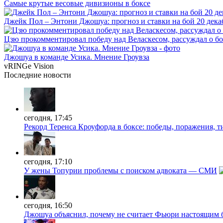
Самые крутые весовые дивизионы в боксе
Джейк Пол – Энтони Джошуа: прогноз и ставки на бой 20 дека
Цзю прокомментировал победу над Веласкесом, рассуждал о б
Джошуа в команде Усика. Мнение Гроувза
vRINGe
Vision
Последние
новости
сегодня, 17:45
Рекорд Теренса Кроуфорда в боксе: победы, поражения, 
сегодня, 17:10
У жены Топурии проблемы с поиском адвоката — СМИ
сегодня, 16:50
Джошуа объяснил, почему не считает Фьюри настоящим