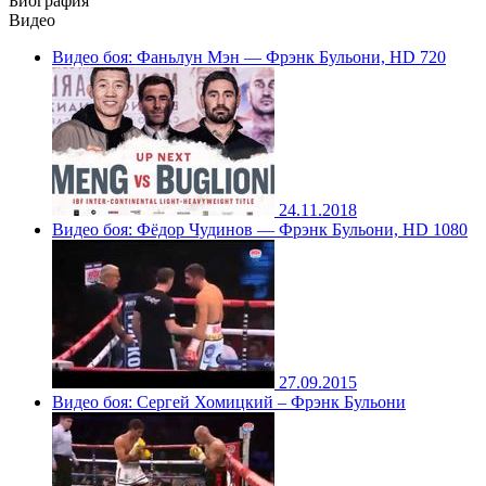
Биография
Видео
Видео боя: Фаньлун Мэн — Фрэнк Бульони, HD 720
24.11.2018
Видео боя: Фёдор Чудинов — Фрэнк Бульони, HD 1080
27.09.2015
Видео боя: Сергей Хомицкий – Фрэнк Бульони