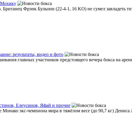
л Мохику
о. Британец Фрэнк Бульони (22-4-1, 16 KO) не сумел завладеть ти
ание: результаты, видео и фото
ания главных участников предстоящего вечера бокса на арене Ca
стинов, Елеусинов, Яфай и прочие
онако экс-чемпиона мира в тяжёлом весе (до 90,7 кг) Дениса Ле