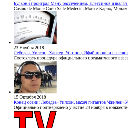
Бульони проиграл Мэну рассечением, Елеусинов изваля
Casino de Monte Carlo Salle Medecin, Монте-Карло, Монак
23 Ноября 2018
Лебедев, Уилсон, Хантер, Устинов, Яфай прошли взвешив
Состоялась процедура официального предматчевого взвешив
15 Октября 2018
Конец осени: Лебедев–Уилсон, махач гигантов Чжилеи–У
Официально подтверждено участие 24 ноября в княжестве М