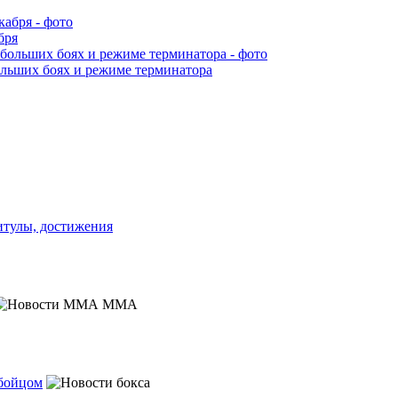
бря
ольших боях и режиме терминатора
титулы, достижения
MMA
 бойцом