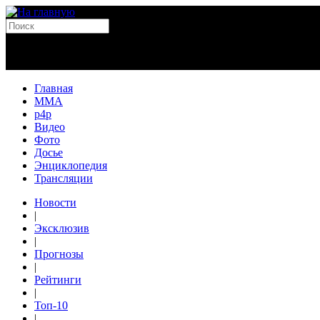
Главная
MMA
p4p
Видео
Фото
Досье
Энциклопедия
Трансляции
Новости
|
Эксклюзив
|
Прогнозы
|
Рейтинги
|
Топ-10
|