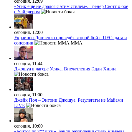
сегодня, 12:09
«Усик ещё не дрался с этим стилем». Тренер Скотт о бое
с Уайлдером
сегодня, 12:00
Украинец Донченко проведёт второй бой в UFC: дата и
соперник
MMA
сегодня, 11:44
Джошуа в лагере Усика. Впечатления Эдди Хирна
сегодня, 11:00
Джейк Пол – Энтони Джошуа. Результаты из Майами
LIVE
сегодня, 10:00
«Боится до у**ачки». Бакли разоблачил стиль Чимаева,