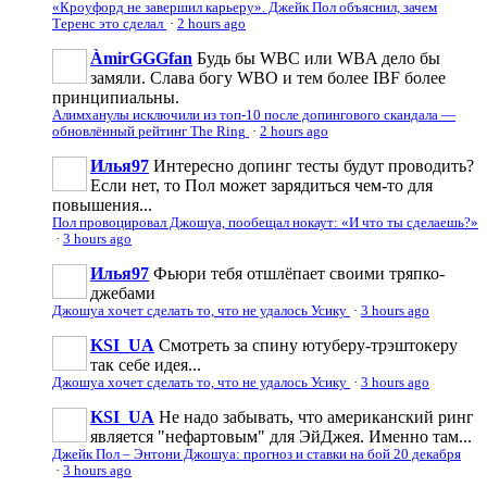
«Кроуфорд не завершил карьеру». Джейк Пол объяснил, зачем
Теренс это сделал
·
2 hours ago
ÀmirGGGfan
Будь бы WBC или WBA дело бы
замяли. Слава богу WBO и тем более IBF более
принципиальны.
Алимханулы исключили из топ-10 после допингового скандала —
обновлённый рейтинг The Ring
·
2 hours ago
Илья97
Интересно допинг тесты будут проводить?
Если нет, то Пол может зарядиться чем-то для
повышения...
Пол провоцировал Джошуа, пообещал нокаут: «И что ты сделаешь?»
·
3 hours ago
Илья97
Фьюри тебя отшлёпает своими тряпко-
джебами
Джошуа хочет сделать то, что не удалось Усику
·
3 hours ago
KSI_UA
Смотреть за спину ютуберу-трэштокеру
так себе идея...
Джошуа хочет сделать то, что не удалось Усику
·
3 hours ago
KSI_UA
Не надо забывать, что американский ринг
является "нефартовым" для ЭйДжея. Именно там...
Джейк Пол – Энтони Джошуа: прогноз и ставки на бой 20 декабря
·
3 hours ago