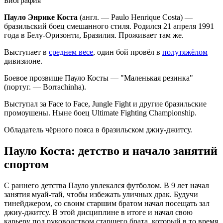
Биография
Пауло Энрике Коста
(англ. — Paulo Henrique Costa) —
бразильский боец смешанного стиля. Родился 21 апреля 1991
года в Белу-Оризонти, Бразилия. Проживает там же.
Выступает в
среднем весе
, один бой провёл в
полутяжёлом
дивизионе.
Боевое прозвище Пауло Косты — "Маленькая резинка"
(португ. — Borrachinha).
Выступал за Face to Face, Jungle Fight и другие бразильские
промоушены. Ныне боец Ultimate Fighting Championship.
Обладатель чёрного пояса в бразильском джиу-джитсу.
Пауло Коста: детство и начало занятий
спортом
С раннего детства Пауло увлекался футболом. В 9 лет начал
занятия муай-тай, чтобы избежать уличных драк. Будучи
тинейджером, со своим старшим братом начал посещать зал
джиу-джитсу. В этой дисциплине в итоге и начал свою
карьеру под руководством старшего брата, который в то время