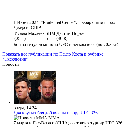
1 Июня 2024, "Prudential Center", Ньюарк, штат Нью-
Джерси, США
Ислам Махачев
SBM
Дастин Порье
(25-1)
5
(30-8)
Бой за титул чемпиона UFC в лёгком весе (до 70,3 кг)
Показать все публикации по Пауло Коста в рубрике
"Эксклюзив"
Новости
вчера, 14:24
Два крутых боя добавлены в кард UFC 326
MMA
7 марта в Лас-Вегасе (США) состоится турнир UFC 326,