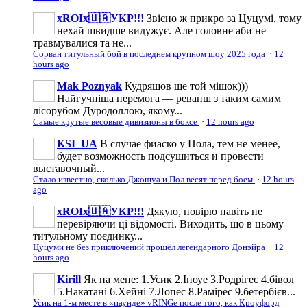
xROIx🇺🇦УКР!!!
Звісно ж прикро за Цуцумі, тому
нехай швидше видужує. Але головне аби не
травмувалися та не...
Сорван титульный бой в последнем крупном шоу 2025 года
·
12
hours ago
Mak Poznyak
Кудряшов ще той мішок)))
Найгучніша перемога — реванш з таким самим
лісорубом Дуродоллою, якому...
Самые крутые весовые дивизионы в боксе
·
12 hours ago
KSI_UA
В случае фиаско у Пола, тем не менее,
будет возможность подсушиться и провести
выставочный...
Стало известно, сколько Джошуа и Пол весят перед боем
·
12 hours
ago
xROIx🇺🇦УКР!!!
Дякую, повірю навіть не
перевіряючи ці відомості. Виходить, що в цьому
титульному поєдинку...
Цуцуми не без приключений прошёл легендарного Донэйра
·
12
hours ago
Kirill
Як на мене: 1.Усик 2.Іноуе 3.Родрігес 4.бівол
5.Накатані 6.Хейні 7.Лопес 8.Рамірес 9.бетербієв...
Усик на 1-м месте в «паунде» vRINGe после того, как Кроуфорд