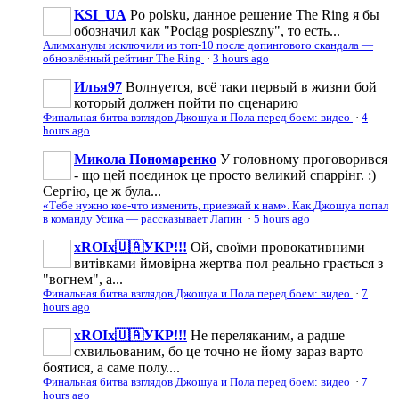
KSI_UA
Po polsku, данное решение The Ring я бы
обозначил как "Pociąg pospieszny", то есть...
Алимханулы исключили из топ-10 после допингового скандала —
обновлённый рейтинг The Ring
·
3 hours ago
Илья97
Волнуется, всё таки первый в жизни бой
который должен пойти по сценарию
Финальная битва взглядов Джошуа и Пола перед боем: видео
·
4
hours ago
Микола Пономаренко
У головному проговорився
- що цей поєдинок це просто великий спаррінг. :)
Сергію, це ж була...
«Тебе нужно кое-что изменить, приезжай к нам». Как Джошуа попал
в команду Усика — рассказывает Лапин
·
5 hours ago
xROIx🇺🇦УКР!!!
Ой, своїми провокативними
витівками ймовірна жертва пол реально грається з
"вогнем", а...
Финальная битва взглядов Джошуа и Пола перед боем: видео
·
7
hours ago
xROIx🇺🇦УКР!!!
Не переляканим, а радше
схвильованим, бо це точно не йому зараз варто
боятися, а саме полу....
Финальная битва взглядов Джошуа и Пола перед боем: видео
·
7
hours ago