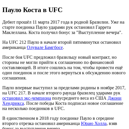
Пауло Коста в UFC
Дебют прошёл 11 марта 2017 года в родной Бразилии. Уже на
старте поединка Пауло ударами рук остановил Гаррета
Маклеллана. Коста получил бонус за "Выступление вечера".
На UFC 212 Пауло в начале второй пятиминутки остановил
американца
Олувале Бамгбосе
.
После боя UFC предложил бразильцу новый контракт, но
стороны не могли прийти к соглашению по финансовой
составляющей. В итоге сошлись на том, чтобы провести ещё
один поединок и после этого вернуться к обсуждению нового
соглашения.
Пауло впервые выступил за пределами родины в ноябре 2017,
на UFC 217. В начале второго раунда бразилец ударами рук
остановил экс-чемпиона
полусреднего веса из США
Джони
Хендрикса
. После победы Коста подписал новое соглашение
на несколько поединков в UFC.
В единственном в 2018 году поединке Пауло в середине
второго отрезка остановил американца
Юраю Холла
, взяв
бонус за выступление вечера.