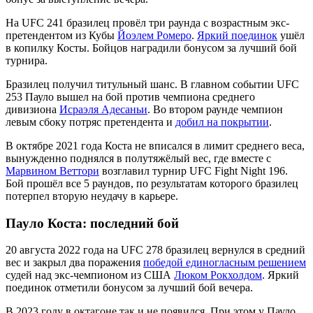
На UFC 241 бразилец провёл три раунда с возрастным экс-
претендентом из Кубы
Йоэлем Ромеро
.
Яркий поединок
ушёл
в копилку Косты. Бойцов наградили бонусом за лучший бой
турнира.
Бразилец получил титульный шанс. В главном событии UFC
253 Пауло вышел на бой против чемпиона среднего
дивизиона
Исраэля Адесаньи
. Во втором раунде чемпион
левым сбоку потряс претендента и
добил на покрытии
.
В октябре 2021 года Коста не вписался в лимит среднего веса,
вынужденно поднялся в полутяжёлый вес, где вместе с
Марвином Веттори
возглавил турнир UFC Fight Night 196.
Бой прошёл все 5 раундов, по результатам которого бразилец
потерпел вторую неудачу в карьере.
Пауло Коста: последний бой
20 августа 2022 года на UFC 278 бразилец вернулся в средний
вес и закрыл два поражения
победой единогласным решением
судей над экс-чемпионом из США
Люком Рокхолдом
. Яркий
поединок отметили бонусом за лучший бой вечера.
В 2023 году в октагоне так и не появился. При этом у Пауло