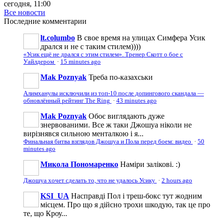
сегодня, 11:00
Все новости
Последние
комментарии
lt.columbo
В свое время на улицах Симфера Усик
дрался и не с таким стилем))))
«Усик ещё не дрался с этим стилем». Тренер Скотт о бое с
Уайлдером
·
15 minutes ago
Mak Poznyak
Треба по-казахськи
Алимханулы исключили из топ-10 после допингового скандала —
обновлённый рейтинг The Ring
·
43 minutes ago
Mak Poznyak
Обоє виглядають дуже
знервованими. Все ж таки Джошуа ніколи не
вирізнявся сильною менталкою і я...
Финальная битва взглядов Джошуа и Пола перед боем: видео
·
50
minutes ago
Микола Пономаренко
Наміри залікові. :)
Джошуа хочет сделать то, что не удалось Усику
·
2 hours ago
KSI_UA
Насправді Пол і треш-бокс тут жодним
місцем. Про що я дійсно трохи шкодую, так це про
те, що Кроу...