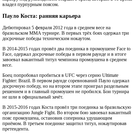
владел пурпурным поясом.
Пауло Коста: ранняя карьера
Дебютировал 5 февраля 2012 года в среднем весе на
бразильском MMA турнире. В первых трёх боях одержал три
досрочные победы техническим нокаутом.
В 2014-2015 годах провёл два поединка в промоушене Face to
Face, одержал досрочные победы в первом раунде и в итоге
завоевал вакантный титул чемпиона промоушена в среднем
весе.
Боец попробовал пробиться в UFC через серию Ultimate
Fighter: Brazil. В первом раунде соревнований Пауло одержал
досрочную победу, но на втором этапе проиграл раздельным
решением и в главный промоушен не пробился. Бои турнира
не шли в официальный зачёт.
В 2015-2016 годах Коста провёл три поединка за бразильскую
организацию Jungle Fight. Во втором бою завоевал вакантный
пояс промоушена, остановив соперника удушающим
приёмом. В третьем поединке защитил титул, нокаутировав
претендента.