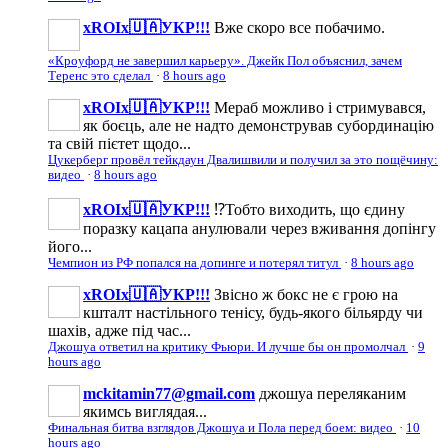
xROIx🇺🇦УКР!!!
Вже скоро все побачимо.
«Кроуфорд не завершил карьеру». Джейк Пол объяснил, зачем
Теренс это сделал
·
8 hours ago
xROIx🇺🇦УКР!!!
Мераб можливо і стримувався,
як боєць, але не надто демонстрував субординацію
та свій пієтет щодо...
Цукерберг провёл тейкдаун Двалишвили и получил за это пощёчину:
видео
·
8 hours ago
xROIx🇺🇦УКР!!!
⁉️Тобто виходить, що єдину
поразку кацапа анулювали через вживання допінгу
його...
Чемпион из РФ попался на допинге и потерял титул
·
8 hours ago
xROIx🇺🇦УКР!!!
Звісно ж бокс не є грою на
кшталт настільного тенісу, будь-якого більярду чи
шахів, адже під час...
Джошуа ответил на критику Фьюри. И лучше бы он промолчал
·
9
hours ago
mckitamin77@gmail.com
джошуа переляканим
якимсь виглядая...
Финальная битва взглядов Джошуа и Пола перед боем: видео
·
10
hours ago