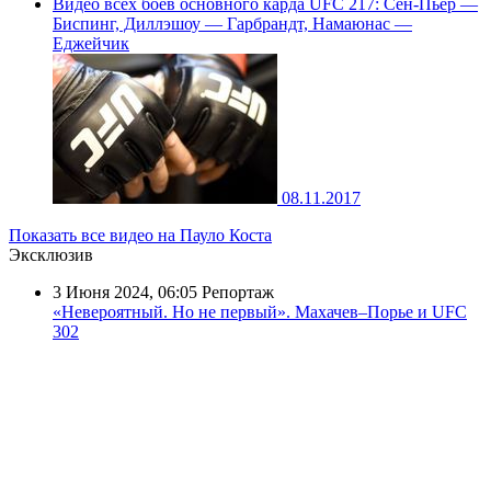
Видео всех боёв основного карда UFC 217: Сен-Пьер —
Биспинг, Диллэшоу — Гарбрандт, Намаюнас —
Еджейчик
08.11.2017
Показать все видео на Пауло Коста
Эксклюзив
3 Июня 2024, 06:05
Репортаж
«Невероятный. Но не первый». Махачев–Порье и UFC
302