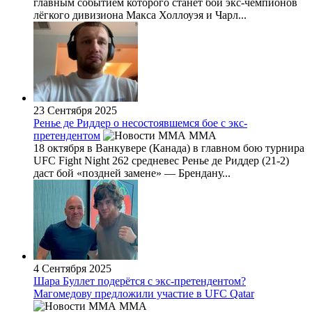
главным событием которого станет бой экс-чемпионов
лёгкого дивизиона Макса Холлоуэя и Чарл...
23 Сентября 2025
Ренье де Риддер о несостоявшемся бое с экс-
претендентом
MMA
18 октября в Ванкувере (Канада) в главном бою турнира
UFC Fight Night 262 средневес Ренье де Риддер (21-2)
даст бой «поздней замене» — Брендану...
4 Сентября 2025
Шара Буллет подерётся с экс-претендентом?
Магомедову предложили участие в UFC Qatar
MMA