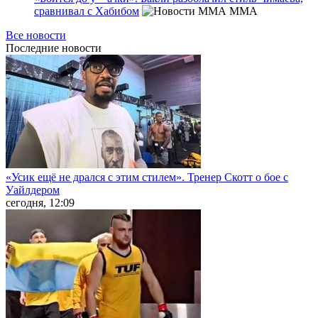
сравнивал с Хабибом
MMA
Все новости
Последние
новости
«Усик ещё не дрался с этим стилем». Тренер Скотт о бое с
Уайлдером
сегодня, 12:09