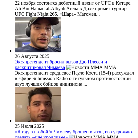
22 ноября состоится дебютный ивент от UFC в Катаре.
Ali Bin Hamad al-Attiyah Arena в Дохе примет турнир
UFC Fight Night 265. «Шара» Магомед...
26 Августа 2025
Экс-претендент бросил вызов Дю Плесси и
раскритиковал Чимаева
MMA
Экс-претендент средневес Пауло Коста (15-4) рассуждал
в эфире Submission Radio о титульном противостоянии
двух лучших бойцов дивизиона ...
25 Июля 2025
«Я иду за тобой!» Чимаеву брошен вызов, его угрожают
сделать «ещё уродливее»
MMA