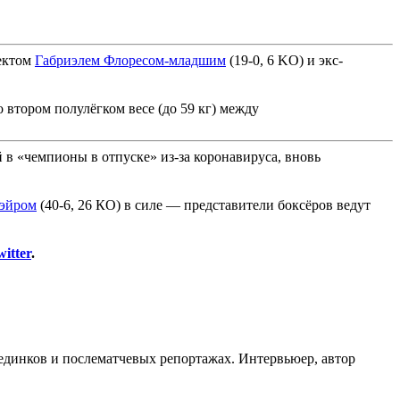
пектом
Габриэлем Флоресом-младшим
(19-0, 6 KO) и экс-
 втором полулёгком весе (до 59 кг) между
 в «чемпионы в отпуске» из-за коронавируса, вновь
эйром
(40-6, 26 КО) в силе — представители боксёров ведут
itter
.
оединков и послематчевых репортажах. Интервьюер, автор