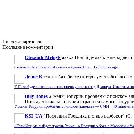
Новости
партнеров
Последние
комментарии
Olexandr Melnyk
ахххх Пол подумав краще відлетіти
Сильный Пол. Энтони Джошуа – Джейк Пол
·
12 minutes ago
Денис К
если тебя в боксе интересует,чтобы кого то 
У Пола будет потенциальное преимущество над Джошуа. Известны н
Billy Bones
У жены Топурии проблемы с поиском адв
Потому что жена Топурии страшней самого Топури
У жены Топурии проблемы с поиском адвоката — СМИ
·
46 minutes 
KSI_UA
"Послушай Гвоздика и ставь наоборот" (С)
«Если Итаума выйдет против Усика…» Гвоздик о боях с Мозесом и 