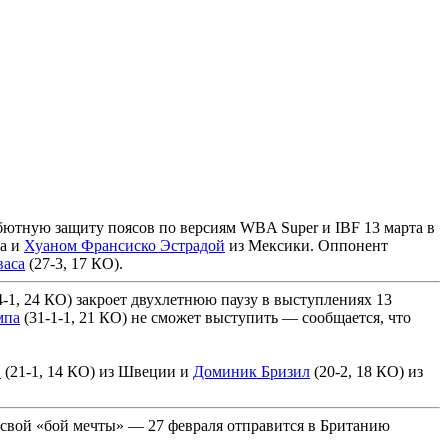
ебютную защиту поясов по версиям WBA Super и IBF 13 марта в
а и
Хуаном Франсиско Эстрадой
из Мексики. Оппонент
васа
(27-3, 17 КО).
4-1, 24 КО) закроет двухлетнюю паузу в выступлениях 13
мпа
(31-1-1, 21 КО) не сможет выступить — сообщается, что
н
(21-1, 14 КО) из Швеции и
Доминик Бризил
(20-2, 18 КО) из
 свой «бой мечты» — 27 февраля отправится в Британию