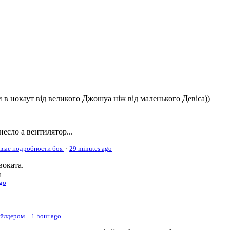
 в нокаут від великого Джошуа ніж від маленького Девіса))
несло а вентилятор...
овые подробности боя
·
29 minutes ago
оката.
и
ago
Уайлдером
·
1 hour ago