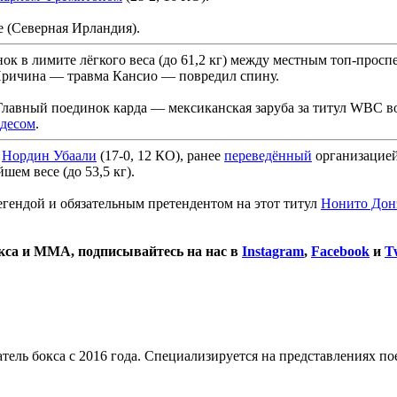
е (Северная Ирландия).
к в лимите лёгкого веса (до 61,2 кг) между местным топ-прос
. Причина — травма Кансио — повредил спину.
Главный поединок карда — мексиканская заруба за титул WBC во
десом
.
з
Нордин Убаали
(17-0, 12 КО), ранее
переведённый
организацией
шем весе (до 53,5 кг).
егендой и обязательным претендентом на этот титул
Нонито Дон
окса и ММА, подписывайтесь на нас в
Instagram
,
Facebook
и
Tw
тель бокса с 2016 года. Специализируется на представлениях п