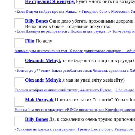
Не стреляй! Я кенгуру.
Будет много бить по воздуху
«Если Итаума выйдет против Усика…» Гвоздик о боях с Мозесом и 
Billy Bones
Одно дело убегать проходными дворами. 
Велосипед в боксе - отдельное искусство.
«Если Джошуа не расправится с Полом за два раунда…» Топ-тренер 
Filin
По делу
Алимханулы исключили из топ-10 после допингового скандала — обн
Olexandr Melnyk
та не буде він в стійці і пів раунд
«Боится до у**ачки». Бакли разоблачил стиль Чимаева, сравнивал с Х
Olexandr Melnyk
я мав на увазі еліту хевівейту)
Гассиев отобрал чемпионский титул у 44-летнего Пулева
·
2 hours ago
Mak Poznyak
Проти яких таких "гігантів" б'ється Ін
Усик на 1-м месте в «паунде» vRINGe после того, как Кроуфорд заве
Billy Bones
Да, к сожалению очень трудно припомнить
«Усик ещё не дрался с этим стилем». Тренер Скотт о бое с Уайлдером