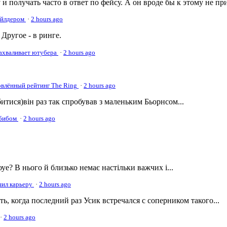
 и получать часто в ответ по фейсу. А он вроде бы к этому не пр
Уайлдером
·
2 hours ago
Другое - в ринге.
нахваливает ютубера
·
2 hours ago
овлённый рейтинг The Ring
·
2 hours ago
а битися)він раз так спробував з маленьким Бьорнсом...
абибом
·
2 hours ago
оуе? В нього й близько немає настільки важчих і...
ршил карьеру
·
2 hours ago
, когда последний раз Усик встречался с соперником такого...
·
2 hours ago