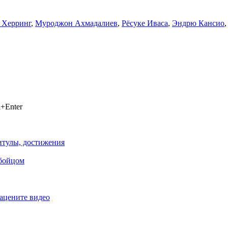
 Херринг
,
Муроджон Ахмадалиев
,
Рёсуке Иваса
,
Эндрю Кансио
+Enter
титулы, достижения
 бойцом
ацените видео