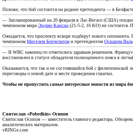
Похоже, что бой состоится на родине претендента — в Белфаст
— Запланированный на 20 февраля в Лас-Вегасе (США) поедино
чемпионом мира
Эндрю Кансио
(21-5-2, 16 KO) не состоится
Ожидается, что проспекту вскоре подберут нового оппонента. 
чемпионом
Мигелем Берчельтом
и претендентом
Оскаром Валь
— В WBC наконец-то отметились здравым решением. Францу
восстановлен в статусе обладателя полноценного пояса в легчай
Оказывается, что так и не состоявшийся бой с филиппинской л
переговоры о новой дате и месте проведения схватки.
Чтобы не пропустить самые интересные новости из мира б
Святослав «Pobedkin» Осипов
Святослав Осипов — заместитель главного редактора. Обозрева
аналитических материалов.
vRINGe.com