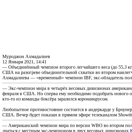
Муроджон Ахмадалиев
12 Января 2021, 14:41
— Объединённый чемпион второго легчайшего веса (до 55,3 к
США на разогреве объединительной схватки во втором наилегч
Ахмадалиева — «временный» чемпион IBF, экс-обладатель пол
— Экс-чемпион мира в четырёх весовых дивизионах американск
февраля в США. Но сперва ему необходимо подобрать нового 
кто-то из команды боксёра заразился
коронавирусом.
Любопытное противостояние состоится в андеркарде у Броуне
США. Вечер будет показан в прямом эфире телеканалом
Showti
— Американский чемпион мира по версии WBO во втором полул
драться с местным экс-чемпионом в двух весовых дивизионах