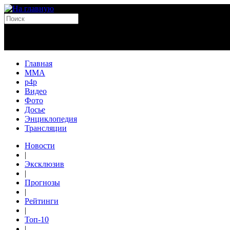
Главная
MMA
p4p
Видео
Фото
Досье
Энциклопедия
Трансляции
Новости
|
Эксклюзив
|
Прогнозы
|
Рейтинги
|
Топ-10
|