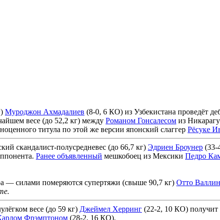
г)
Муроджон Ахмадалиев
(8-0, 6 КО) из Узбекистана проведёт д
айшем весе (до 52,2 кг) между
Романом Гонсалесом
из Никарагу
ноценного титула по этой же версии японский слаггер
Рёсуке И
ий скандалист-полусредневес (до 66,7 кг)
Эдриен Броунер
(33-
оппонента.
Ранее объявленный
мешкобоец из Мексики
Педро Ка
ра — силами померяются супертяжи (свыше 90,7 кг)
Отто Валли
me.
ёгком весе (до 59 кг)
Джеймел Херринг
(22-2, 10 КО) получит
Карлом Фрэмптоном
(28-2, 16 КО).