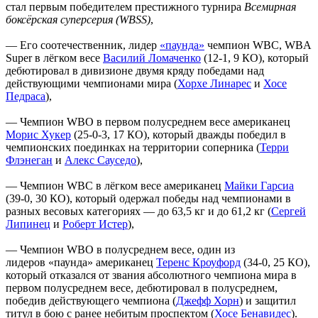
стал первым победителем престижного турнира
Всемирная
боксёрская суперсерия (WBSS)
,
— Его соотечественник, лидер
«паунда»
чемпион WBC, WBA
Super в лёгком весе
Василий Ломаченко
(12-1, 9 КО), который
дебютировал в дивизионе двумя кряду победами над
действующими чемпионами мира (
Хорхе Линарес
и
Хосе
Педраса
),
— Чемпион WBO в первом полусреднем весе американец
Морис Хукер
(25-0-3, 17 КО), который дважды победил в
чемпионских поединках на территории соперника (
Терри
Флэнеган
и
Алекс Сауседо
),
— Чемпион WBC в лёгком весе американец
Майки Гарсиа
(39-0, 30 КО), который одержал победы над чемпионами в
разных весовых категориях — до 63,5 кг и до 61,2 кг (
Сергей
Липинец
и
Роберт Истер
),
— Чемпион WBO в полусреднем весе, один из
лидеров «паунда» американец
Теренс Кроуфорд
(34-0, 25 КО),
который отказался от звания абсолютного чемпиона мира в
первом полусреднем весе, дебютировал в полусреднем,
победив действующего чемпиона (
Джефф Хорн
) и защитил
титул в бою с ранее небитым проспектом (
Хосе Бенавидес
).