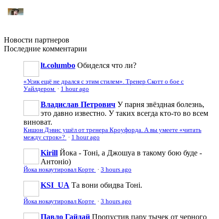
Новости
партнеров
Последние
комментарии
lt.columbo
Обиделся что ли?
«Усик ещё не дрался с этим стилем». Тренер Скотт о бое с
Уайлдером
·
1 hour ago
Владислав Петрович
У парня звёздная болезнь,
это давно известно. У таких всегда кто-то во всем
виноват.
Кишон Дэвис ушёл от тренера Кроуфорда. А вы умеете «читать
между строк»?
·
1 hour ago
Kirill
Йока - Тоні, а Джошуа в такому бою буде -
Антоніо)
Йока нокаутировал Корте
·
3 hours ago
KSI_UA
Та вони обидва Тоні.
Йока нокаутировал Корте
·
3 hours ago
Павло Гайдай
Пропустив пару тычек от черного