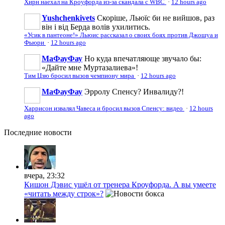
Хирн наехал на Кроуфорда из-за скандала с WBС
·
12 hours ago
Yushchenkivets
Скоріше, Льюїс би не вийшов, раз
він і від Берда волів ухилитись.
«Усик в пантеоне!» Льюис рассказал о своих боях против Джошуа и
Фьюри
·
12 hours ago
МаФауФау
Но куда впечатляюще звучало бы:
«Дайте мне Муртазалиева»!
Тим Цзю бросил вызов чемпиону мира
·
12 hours ago
МаФауФау
Эрролу Спенсу? Инвалиду?!
Харрисон извалял Чавеса и бросил вызов Спенсу: видео
·
12 hours
ago
Последние
новости
вчера, 23:32
Кишон Дэвис ушёл от тренера Кроуфорда. А вы умеете
«читать между строк»?