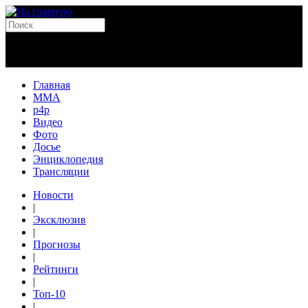
Главная
MMA
p4p
Видео
Фото
Досье
Энциклопедия
Трансляции
Новости
|
Эксклюзив
|
Прогнозы
|
Рейтинги
|
Топ-10
|