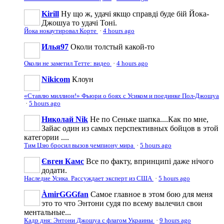
Kirill
Ну що ж, удачі якщо справді буде бій Йока-
Джошуа то удачі Тоні.
Йока нокаутировал Корте
·
4 hours ago
Илья97
Околи толстый какой-то
Околи не заметил Тетте: видео
·
4 hours ago
Nikicom
Клоун
«Ставлю миллион!» Фьюри о боях с Усиком и поединке Пол-Джошуа
·
5 hours ago
Николай Nik
Не по Сеньке шапка....Как по мне,
Зайас один из самых перспективных бойцов в этой
категории ....
Тим Цзю бросил вызов чемпиону мира
·
5 hours ago
Євген Камс
Все по факту, впринципі даже нічого
додати.
Наследие Усика. Рассуждает эксперт из США
·
5 hours ago
ÀmirGGGfan
Самое главное в этом бою для меня
это то что Энтони судя по всему вылечил свои
ментальные...
Кадр дня: Энтони Джошуа с флагом Украины
·
9 hours ago