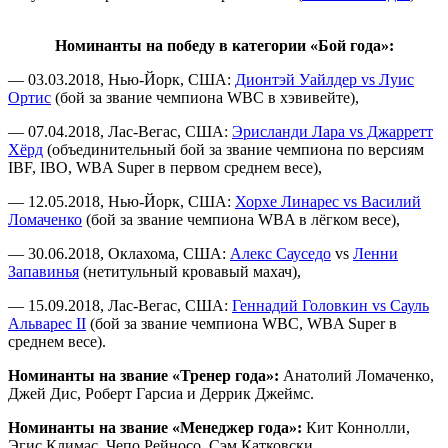
Номинанты на победу в категории «Бой года»:
— 03.03.2018, Нью-Йорк, США:
Дионтэй Уайлдер vs Луис
Ортис
(бой за звание чемпиона WBC в хэвивейте),
— 07.04.2018, Лас-Вегас, США:
Эрисланди Лара vs Джарретт
Хёрд
(объединительный бой за звание чемпиона по версиям
IBF, IBO, WBA Super в первом среднем весе),
— 12.05.2018, Нью-Йорк, США:
Хорхе Линарес vs Василий
Ломаченко
(бой за звание чемпиона WBA в лёгком весе),
— 30.06.2018, Оклахома, США:
Алекс Сауседо
vs
Ленни
Запавинья
(нетитульный кровавый махач),
— 15.09.2018, Лас-Вегас, США:
Геннадий Головкин vs Сауль
Альварес II
(бой за звание чемпиона WBC, WBA Super в
среднем весе).
Номинанты на звание «Тренер года»:
Анатолий Ломаченко,
Джей Дис, Роберт Гарсиа и Деррик Джеймс.
Номинанты на звание «Менеджер года»:
Кит Коннолли,
Эгис Климас, Чепо Рейносо, Сэм Катковски.