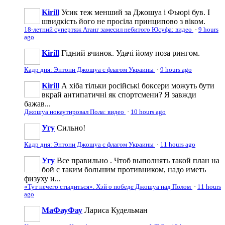
Kirill
Усик теж менший за Джошуа і Фьюрі був. І
швидкість його не просіла принципово з віком.
18-летний супертяж Атанг замесил небитого Юсуфа: видео
·
9 hours
ago
Kirill
Гідний вчинок. Удачі йому поза рингом.
Кадр дня: Энтони Джошуа с флагом Украины
·
9 hours ago
Kirill
А хіба тільки російські боксери можуть бути
вкрай антипатичні як спортсмени? Я завжди
бажав...
Джошуа нокаутировал Пола: видео
·
10 hours ago
Угу
Сильно!
Кадр дня: Энтони Джошуа с флагом Украины
·
11 hours ago
Угу
Все правильно . Чтоб выполнять такой план на
бой с таким большим противником, надо иметь
физуху и...
«Тут нечего стыдиться». Хэй о победе Джошуа над Полом
·
11 hours
ago
МаФауФау
Лариса Кудельман