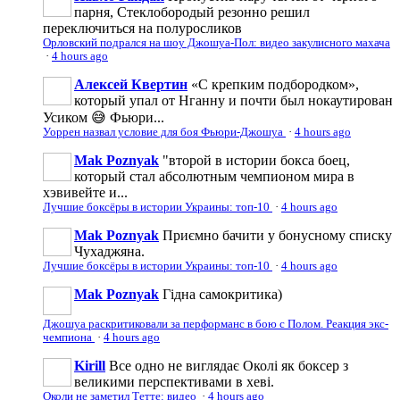
парня, Стеклобородый резонно решил
переключиться на полуросликов
Орловский подрался на шоу Джошуа-Пол: видео закулисного махача
·
4 hours ago
Алексей Квертин
«С крепким подбородком»,
который упал от Нганну и почти был нокаутирован
Усиком 😅 Фьюри...
Уоррен назвал условие для боя Фьюри-Джошуа
·
4 hours ago
Mak Poznyak
"второй в истории бокса боец,
который стал абсолютным чемпионом мира в
хэвивейте и...
Лучшие боксёры в истории Украины: топ-10
·
4 hours ago
Mak Poznyak
Приємно бачити у бонусному списку
Чухаджяна.
Лучшие боксёры в истории Украины: топ-10
·
4 hours ago
Mak Poznyak
Гідна самокритика)
Джошуа раскритиковали за перформанс в бою с Полом. Реакция экс-
чемпиона
·
4 hours ago
Kirill
Все одно не виглядає Околі як боксер з
великими перспективами в хеві.
Околи не заметил Тетте: видео
·
4 hours ago