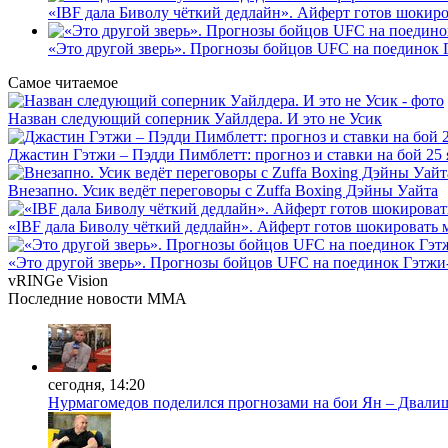
«IBF дала Биволу чёткий дедлайн». Айферт готов шокир
«Это другой зверь». Прогнозы бойцов UFC на поединок
Самое читаемое
Назван следующий соперник Уайлдера. И это не Усик
Джастин Гэтжи – Пэдди Пимблетт: прогноз и ставки на бой 25 
Внезапно. Усик ведёт переговоры с Zuffa Boxing Дэйны Уайта
«IBF дала Биволу чёткий дедлайн». Айферт готов шокировать 
«Это другой зверь». Прогнозы бойцов UFC на поединок Гэтж
vRINGe
Vision
Последние
новости MMA
сегодня, 14:20
Нурмагомедов поделился прогнозами на бои Ян – Двали