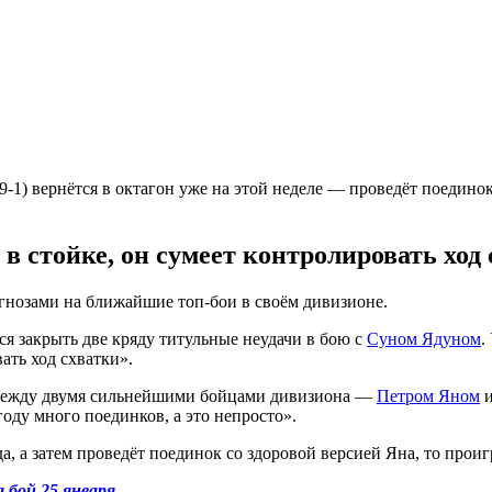
9-1) вернётся в октагон уже на этой неделе — проведёт поедин
 в стойке, он сумеет контролировать ход
нозами на ближайшие топ-бои в своём дивизионе.
я закрыть две кряду титульные неудачи в бою с
Суном Ядуном
.
ать ход схватки».
й между двумя сильнейшими бойцами дивизиона —
Петром Яном
оду много поединков, а это непросто».
а, а затем проведёт поединок со здоровой версией Яна, то проигр
 бой 25 января