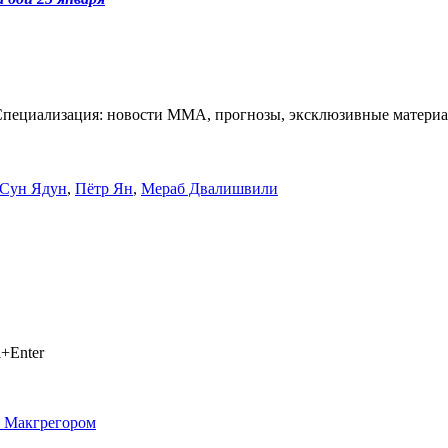
Специализация: новости ММА, прогнозы, эксклюзивные материа
Сун Ядун
,
Пётр Ян
,
Мераб Двалишвили
+Enter
с Макгрегором