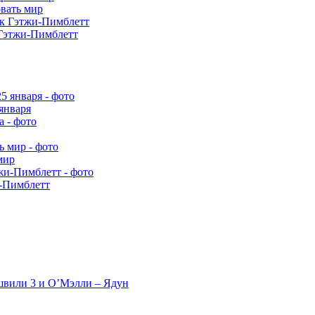
овать мир
 Гэтжи-Пимблетт
января
мир
и-Пимблетт
швили 3 и О’Мэлли – Ядун