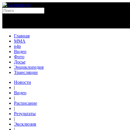
Главная
MMA
p4p
Видео
Фото
Досье
Энциклопедия
Трансляции
Новости
|
Видео
|
Расписание
|
Результаты
|
Эксклюзив
|