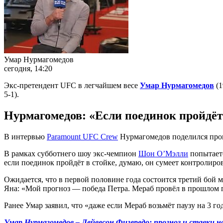
Умар Нурмагомедов
сегодня, 14:20
Экс-претендент UFC в легчайшем весе
Умар Нурмагомедов
(1
5-1).
Нурмагомедов:
«Е
сли поединок пройдёт
В интервью
Paramount UFC Crew
Нурмагомедов поделился прог
В рамках субботнего шоу экс-чемпион
Шон О’Мэлли
попытаетс
если поединок пройдёт в стойке, думаю, он сумеет контролиров
Ожидается, что в первой половине года состоится третий бо
Яна: «Мой прогноз — победа Петра. Мераб провёл в прошлом г
Ранее Умар заявил, что «даже если Мераб возьмёт паузу на 3 год
Умар Нурмагомедов – Дейвесон Фигередо: прогноз и ставки на