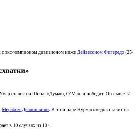
ок с экс-чемпионом дивизионом ниже
Дейвесоном Фигередо
(25-
 схватки
»
 Умар ставит на Шона: «Думаю, О’Мэлли победит. Он выше. И
и
Мерабом Двалишвили
. В этой паре Нурмагомедов ставит на
ает в 10 случаях из 10».