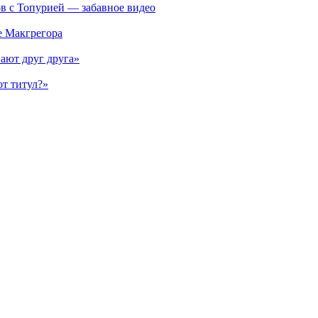
ов с Топурией — забавное видео
е Макгрегора
ают друг друга»
от титул?»