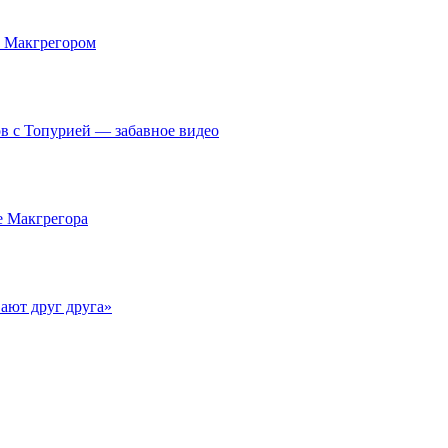
с Макгрегором
ов с Топурией — забавное видео
е Макгрегора
ают друг друга»