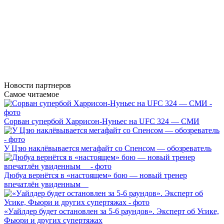
Новости
партнеров
Самое читаемое
Сорван супербой Харрисон-Нуньес на UFC 324 — СМИ
У Цзю наклёвывается мегафайт со Спенсом — обозреватель
Дюбуа вернётся в «настоящем» бою — новый тренер
впечатлён увиденным
«Уайлдер будет остановлен за 5-6 раундов». Эксперт об Усике,
Фьюри и других супертяжах