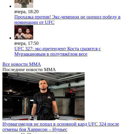
вчера, 18:20
Прохазка против! Экс-чемпион не оценил победу в
номинации от UFC
вчера, 17:50
UFC 327: экс-претендент Коста сразится с
Мурзакановым в полутяжёлом весе
Все новости MMA
Последние
новости MMA
Нурмагомедов не попал в основной кард UFC 324 после
отмены боя Харрисон – Нуньес