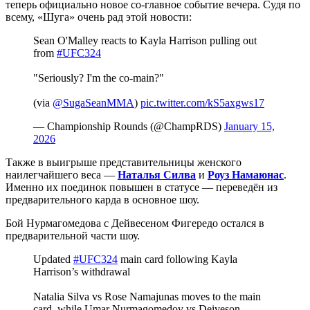
теперь официально новое со-главное событие вечера. Судя по
всему, «Шуга» очень рад этой новости:
Sean O'Malley reacts to Kayla Harrison pulling out
from
#UFC324
"Seriously? I'm the co-main?"
(via
@SugaSeanMMA
)
pic.twitter.com/kS5axgws17
— Championship Rounds (@ChampRDS)
January 15,
2026
Также в выигрыше представительницы женского
наилегчайшего веса —
Наталья Силва
и
Роуз Намаюнас
.
Именно их поединок повышен в статусе — переведён из
предварительного карда в основное шоу.
Бой Нурмагомедова с Дейвесеном Фигередо остался в
предварительной части шоу.
Updated
#UFC324
main card following Kayla
Harrison’s withdrawal
Natalia Silva vs Rose Namajunas moves to the main
card, while Umar Nurmagomedov vs Deiveson