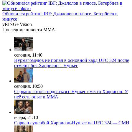
Обновился рейтинг IBF: Джалолов в плюсе, Бетербиев в
минусе
vRINGe
Vision
Последние
новости MMA
сегодня, 11:40
Нурмагомедов не попал в основной кард UFC 324 после
отмены боя Харрисон – Нуньес
сегодня, 10:50
Серрано готова подраться с Нуньес вместо Харрисон. У
неё есть опыт в ММА
вчера, 21:10
Сорван супербой Харрисон-Нуньес на UFC 324 — СМИ