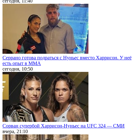
сегодня, 11:40
Серрано готова подраться с Нуньес вместо Харрисон. У неё
есть опыт в ММА
сегодня, 10:50
Сорван супербой Харрисон-Нуньес на UFC 324 — СМИ
вчера, 21:10