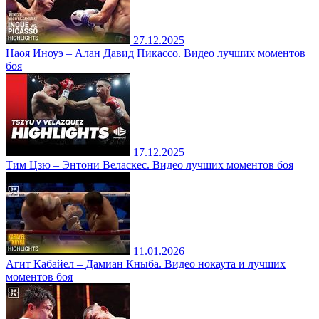
27.12.2025
Наоя Иноуэ – Алан Давид Пикассо. Видео лучших моментов
боя
17.12.2025
Тим Цзю – Энтони Веласкес. Видео лучших моментов боя
11.01.2026
Агит Кабайел – Дамиан Кныба. Видео нокаута и лучших
моментов боя