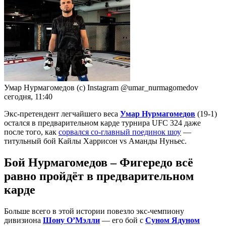
Умар Нурмагомедов (с) Instagram @umar_nurmagomedov
сегодня, 11:40
Экс-претендент легчайшего веса
Умар Нурмагомедов
(19-1)
остался в предварительном карде турнира UFC 324 даже
после того, как
сорвался со-главный поединок шоу
—
титульный бой Кайлы Харрисон vs Аманды Нуньес.
Бой Нурмагомедов – Фигередо всё
равно пройдёт в предварительном
карде
Больше всего в этой истории повезло экс-чемпиону
дивизиона
Шону О’Мэлли
— его бой с
Суном Ядуном