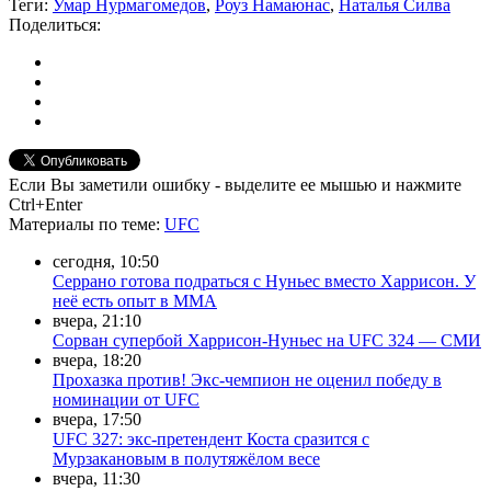
Теги:
Умар Нурмагомедов
,
Роуз Намаюнас
,
Наталья Силва
Поделиться:
Если Вы заметили ошибку - выделите ее мышью и нажмите
Ctrl+Enter
Материалы
по теме
:
UFC
сегодня, 10:50
Серрано готова подраться с Нуньес вместо Харрисон. У
неё есть опыт в ММА
вчера, 21:10
Сорван супербой Харрисон-Нуньес на UFC 324 — СМИ
вчера, 18:20
Прохазка против! Экс-чемпион не оценил победу в
номинации от UFC
вчера, 17:50
UFC 327: экс-претендент Коста сразится с
Мурзакановым в полутяжёлом весе
вчера, 11:30