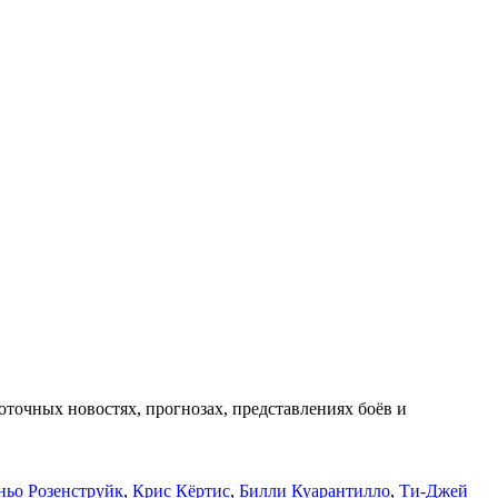
оточных новостях, прогнозах, представлениях боёв и
ьо Розенструйк
,
Крис Кёртис
,
Билли Куарантилло
,
Ти-Джей