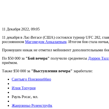
11 Декабря 2022, 09:05
11 декабря в Лас-Вегасе (США) состоялся турнир UFC 282, гл
россиянином
Магомедом Анкалаевым
. Итогом боя стала ничья,
Промоушен никак не отметил мейнивент дополнительными бону
По $50 000 за
"Бой вечера"
получили средневесы
Дэррен Тил
приёмом.
Также $50 000 за
"Выступления вечера"
заработали:
Сантьяго Понзиниббио
Илия Топурия
Рауль Росас, мл.
Жаирзиньо Розенструйк