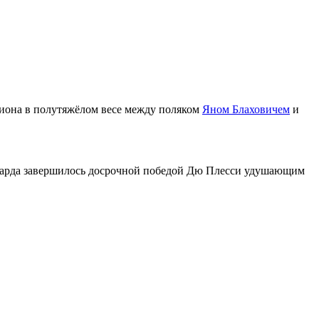
пиона в полутяжёлом весе между поляком
Яном Блаховичем
и
 карда завершилось досрочной победой Дю Плесси удушающим