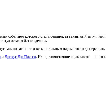
авным событием которого стал поединок за вакантный титул чем
 титул остался без владельца.
сами, но зато почти всем остальным парам что-то да перепало.
л
и
Дрикус Дю Плесси
. Их противостояние в рамках основного