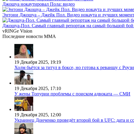
Джошуа нокаутировал Пола: видео
Энтони Джошуа – Джейк Пол. Видео нокаута и лучших момент
Джошуа-Пол. Самый главный репортаж на самый большой бой 
vRINGe
Vision
Последние
новости MMA
19 Декабря 2025, 19:19
Холм бьётся за титул в боксе, но готова к реваншу с Роузи
19 Декабря 2025, 17:10
У жены Топурии проблемы с поиском адвоката — СМИ
19 Декабря 2025, 12:00
Украинец Донченко проведёт второй бой в UFC: дата и с