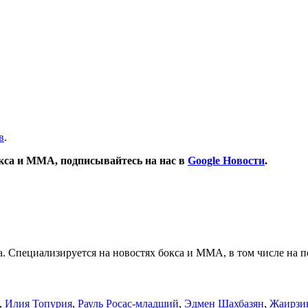
в
.
окса и ММА, подписывайтесь на нас в
Google Новости
.
. Специализируется на новостях бокса и ММА, в том числе на п
,
Илия Топурия
,
Рауль Росас-младший
,
Эдмен Шахбазян
,
Жаирзин