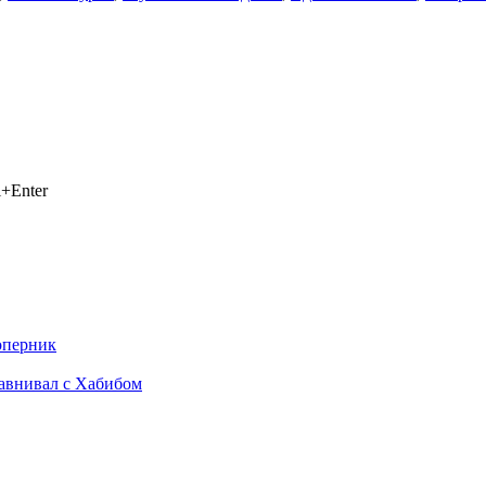
+Enter
оперник
равнивал с Хабибом