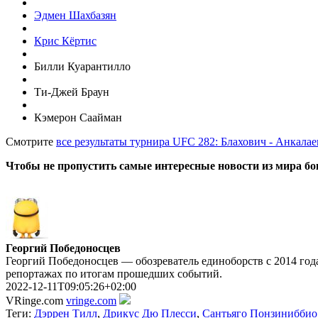
Эдмен Шахбазян
Крис Кёртис
Билли Куарантилло
Ти-Джей Браун
Кэмерон Саайман
Смотрите
все результаты турнира UFC 282: Блахович - Анкалае
Чтобы не пропустить самые интересные новости из мира б
Георгий Победоносцев
Георгий Победоносцев — обозреватель единоборств с 2014 года
репортажах по итогам прошедших событий.
2022-12-11T09:05:26+02:00
VRinge.com
vringe.com
Теги:
Дэррен Тилл
,
Дрикус Дю Плесси
,
Сантьяго Понзиниббио