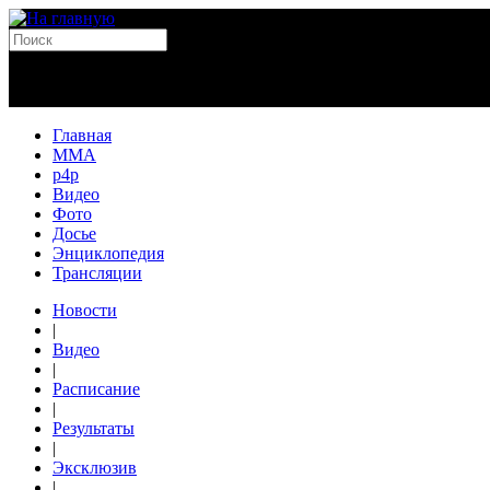
Главная
MMA
p4p
Видео
Фото
Досье
Энциклопедия
Трансляции
Новости
|
Видео
|
Расписание
|
Результаты
|
Эксклюзив
|