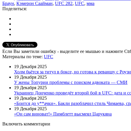
Браун
,
Кэмерон Саайман
,
UFC 282
,
UFC
,
мма
Поделиться:
Если Вы заметили ошибку - выделите ее мышью и нажмите Ctrl
Материалы
по теме
:
UFC
19 Декабря 2025
Холм бьётся за титул в боксе, но готова к реваншу с Роузи
19 Декабря 2025
У жены Топурии проблемы с поиском адвоката — СМИ
19 Декабря 2025
Украинец Донченко проведёт второй бой в UFC: дата и с
19 Декабря 2025
«Боится до у**ачки». Бакли разоблачил стиль Чимаева, с
19 Декабря 2025
«Он сам виноват!» Пимблетт высмеял Царукяна
Включить комментарии