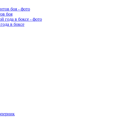
ов боя
года в боксе
оперник