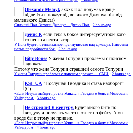
Olexandr Melnyk
ахххх Пол подумав краще
відлетіти в нокаут від великого Джошуа ніж від
маленького Девіса))
Сильный Пол. Энтони Джошуа – Джейк Пол
·
2 hours ago
Денис К
если тебя в боксе интересует,чтобы кого
то несло а вентилятор...
У Пола будет потенциальное преимущество над Джошуа. Известны
новые подробности боя
·
2 hours ago
Billy Bones
У жены Топурии проблемы с поиском
адвоката.
Потому что жена Топурии страшней самого Топурии
У жены Топурии проблемы с поиском адвоката — СМИ
·
2 hours ago
KSI_UA
"Послушай Гвоздика и ставь наоборот"
(С)
«Если Итаума выйдет против Усика…» Гвоздик о боях с Мозесом и
Уайлдером
·
3 hours ago
Не стреляй! Я кенгуру.
Будет много бить по
воздуху и получать часто в ответ по фейсу. А он
вроде бы к этому не привык.
«Если Итаума выйдет против Усика…» Гвоздик о боях с Мозесом и
Уайлдером
·
4 hours ago