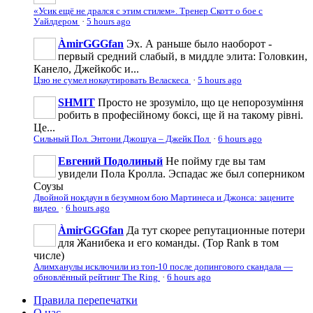
«Усик ещё не дрался с этим стилем». Тренер Скотт о бое с
Уайлдером
·
5 hours ago
ÀmirGGGfan
Эх. А раньше было наоборот -
первый средний слабый, в миддле элита: Головкин,
Канело, Джейкобс и...
Цзю не сумел нокаутировать Веласкеса
·
5 hours ago
SHMIT
Просто не зрозуміло, що це непорозуміння
робить в професійному боксі, ще й на такому рівні.
Це...
Сильный Пол. Энтони Джошуа – Джейк Пол
·
6 hours ago
Евгений Подолиный
Не пойму где вы там
увидели Пола Кролла. Эспадас же был соперником
Соузы
Двойной нокдаун в безумном бою Мартинеса и Джонса: зацените
видео
·
6 hours ago
ÀmirGGGfan
Да тут скорее репутационные потери
для Жанибека и его команды. (Top Rank в том
числе)
Алимханулы исключили из топ-10 после допингового скандала —
обновлённый рейтинг The Ring
·
6 hours ago
Правила перепечатки
О нас