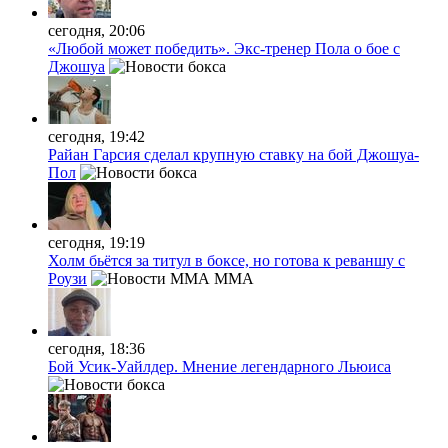
сегодня, 20:06
«Любой может победить». Экс-тренер Пола о бое с
Джошуа
сегодня, 19:42
Райан Гарсия сделал крупную ставку на бой Джошуа-
Пол
сегодня, 19:19
Холм бьётся за титул в боксе, но готова к реваншу с
Роузи
MMA
сегодня, 18:36
Бой Усик-Уайлдер. Мнение легендарного Льюиса