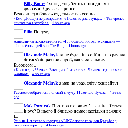
Billy Bones
Одно дело убегать проходными
дворами. Другое - в ринге.
Велосипед в боксе - отдельное искусство.
«Если Джошуа не расправится с Полом за два раунда…» Топ-тренер
нахваливает ютубера
·
4 hours ago
Filin
По делу
Алимханулы исключили из топ-10 после допингового скандала —
обновлённый рейтинг The Ring
·
4 hours ago
Olexandr Melnyk
та не буде він в стійці і пів раунда
битися)він раз так спробував з маленьким
Бьорнсом...
«Боится до у**ачки». Бакли разоблачил стиль Чимаева, сравнивал с
Хабибом
·
4 hours ago
Olexandr Melnyk
я мав на увазі еліту хевівейту)
Гассиев отобрал чемпионский титул у 44-летнего Пулева
·
4 hours
ago
Mak Poznyak
Проти яких таких "гігантів" б'ється
Іноуе? В нього й близько немає настільки важчих
і...
Усик на 1-м месте в «паунде» vRINGe после того, как Кроуфорд
завершил карьеру
·
4 hours ago