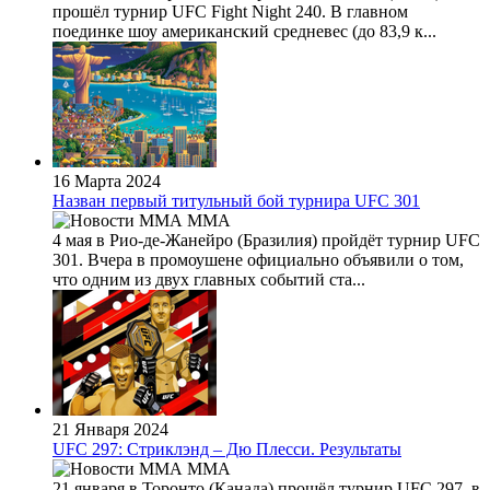
прошёл турнир UFC Fight Night 240. В главном
поединке шоу американский средневес (до 83,9 к...
16 Марта 2024
Назван первый титульный бой турнира UFC 301
MMA
4 мая в Рио-де-Жанейро (Бразилия) пройдёт турнир UFC
301. Вчера в промоушене официально объявили о том,
что одним из двух главных событий ста...
21 Января 2024
UFC 297: Стриклэнд – Дю Плесси. Результаты
MMA
21 января в Торонто (Канада) прошёл турнир UFC 297, в