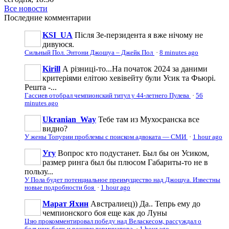
Все новости
Последние
комментарии
KSI_UA
Після Зе-перзидента я вже нічому не
дивуюся.
Сильный Пол. Энтони Джошуа – Джейк Пол
·
8 minutes ago
Kirill
А різниці-то...На початок 2024 за даними
критеріями елітою хевівейту були Усик та Фьюрі.
Решта -...
Гассиев отобрал чемпионский титул у 44-летнего Пулева
·
56
minutes ago
Ukranian_Way
Тебе там из Мухосранска все
видно?
У жены Топурии проблемы с поиском адвоката — СМИ
·
1 hour ago
Угу
Вопрос кто подустанет. Был бы он Усиком,
размер ринга был бы плюсом Габариты-то не в
пользу...
У Пола будет потенциальное преимущество над Джошуа. Известны
новые подробности боя
·
1 hour ago
Марат Яхин
Австралиец)) Да.. Тепрь ему до
чемпионского боя еще как до Луны
Цзю прокомментировал победу над Веласкесом, рассуждал о
больших боях и режиме терминатора
·
1 hour ago