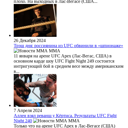
плохо. На выходных в Лас-Вегасе (США...
26 Декабря 2024
Трэш дня: россиянина из UFC обвинили в «шпионаже»
MMA
11 января на арене UFC Apex (Лас-Вегас, США) в
основном карде шоу UFC Fight Night 249 состоится
интригующий бой в среднем весе между американским
в...
7 Апреля 2024
Аллен взял реванш у Кёртиса. Результаты UFC Fight
Night 240
MMA
Только что на арене UFC Apex в Лас-Вегасе (США)