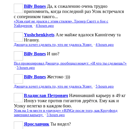
Billy Bones
Да, к сожалению очень трудно
припомнить, когда последний раз Усик встречался
с соперником такого...
«Усик ещё не дрался с этим стилем». Тренер Скотт о бое с
Уайлдером
·
4 hours ago
Yushchenkivets
Але майже вдалося Каннігему та
Нганну.
Джошуа хочет сделать то, что не удалось Усику
·
4 hours ago
Billy Bones
И шо?
Пол провоцировал Джошуа, пообещал нокаут: «И что ты сделаешь?»
·
5 hours ago
Billy Bones
Жестоко :)))
Джошуа хочет сделать то, что не удалось Усику
·
5 hours ago
Владислав Петрович
Начинавший карьеру в 49 кг
Иноуэ тоже против гигантов дерётся. Ему как и
Усику нелегко в каждом бою.
Усик на 1-м месте в «паунде» vRINGe после того, как Кроуфорд
завершил карьеру
·
5 hours ago
Ярославчик
Ты видел?