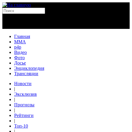
Главная
MMA
p4p
Видео
Фото
Досье
Энциклопедия
Трансляции
Новости
|
Эксклюзив
|
Прогнозы
|
Рейтинги
|
Топ-10
|