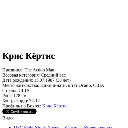
Крис Кёртис
Прозвище:
The Action Man
Весовая категория:
Средний вес
Дата рождения:
15.07.1987 (38 лет)
Место жительства:
Цинциннати, штат Огайо, США
Страна:
США
Рост:
178 см
Бои (рекорд):
32-12
Профиль на Boxrec:
Крис Кёртис
Видео
UFC Fight Night: Аллен – Кёртис 2. Видео лучших