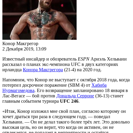
Конор Макгрегор
2 Декабря 2019, 13:09
Известный инсайдер и обозреватель
ESPN
Ариэль Хельвани
рассказал о планах экс-чемпиона UFC в двух категориях
ирландца
Конора Макгрегора
(21-4) на 2020 год.
Напомним, что Конор не выступает с октября 2018 года, когда
потерпел досрочное поражение (SBM 4) от
Хабиба
Нурмагомедова
. Его возвращение запланировано 18 января в
Лас-Вегасе — бой против
Дональда Серроне
(36-13) станет
главным событием турнира
UFC 246
.
«Итак, Конор изложил мне свой план, согласно которому он
хочет драться три раза в следующем году, — поведал
Хельвани. — Он не делал такого более трёх лет. Это довольно
высокая цель, но он верит, что когда он активен, он не
отвлекается, не попадает в неприятности и остаётся