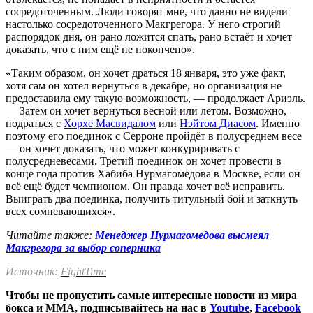
сосредоточенным. Люди говорят мне, что давно не видели
настолько сосредоточенного Макгрегора. У него строгий
распорядок дня, он рано ложится спать, рано встаёт и хочет
доказать, что с ним ещё не покончено».
«Таким образом, он хочет драться 18 января, это уже факт,
хотя сам он хотел вернуться в декабре, но организация не
предоставила ему такую возможность, — продолжает Ариэль.
— Затем он хочет вернуться весной или летом. Возможно,
подраться с
Хорхе Масвидалом
или
Нэйтом Диасом
. Именно
поэтому его поединок с Серроне пройдёт в полусреднем весе
— он хочет доказать, что может конкурировать с
полусредневесами. Третий поединок он хочет провести в
конце года против Хабиба Нурмагомедова в Москве, если он
всё ещё будет чемпионом. Он правда хочет всё исправить.
Выиграть два поединка, получить титульный бой и заткнуть
всех сомневающихся».
Читайте также:
Менеджер Нурмагомедова высмеял
Макгрегора за выбор соперника
Источник:
FightTime
Чтобы не пропустить самые интересные новости из мира
бокса и ММА, подписывайтесь на нас в
Youtube
,
Facebook