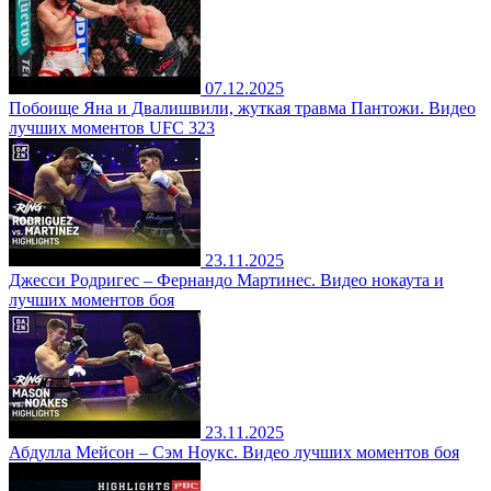
07.12.2025
Побоище Яна и Двалишвили, жуткая травма Пантожи. Видео
лучших моментов UFC 323
23.11.2025
Джесси Родригес – Фернандо Мартинес. Видео нокаута и
лучших моментов боя
23.11.2025
Абдулла Мейсон – Сэм Ноукс. Видео лучших моментов боя