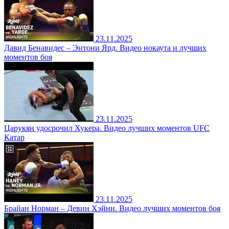
23.11.2025
Давид Бенавидес – Энтони Ярд. Видео нокаута и лучших
моментов боя
23.11.2025
Царукян удосрочил Хукера. Видео лучших моментов UFC
Катар
23.11.2025
Брайан Норман – Девин Хэйни. Видео лучших моментов боя