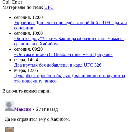
Ctrl+Enter
Материалы
по теме
:
UFC
сегодня, 12:00
Украинец Донченко проведёт второй бой в UFC: дата и
соперник
сегодня, 10:00
«Боится до у**ачки». Бакли разоблачил стиль Чимаева,
сравнивал с Хабибом
сегодня, 09:20
«Он сам виноват!» Пимблетт высмеял Царукяна
вчера, 14:24
Два крутых боя добавлены в кард UFC 326
вчера, 12:05
Цукерберг провёл тейкдаун Двалишвили и получил за
это пощёчину: видео
Включить комментарии