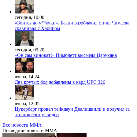
сегодня, 10:00
«Боится до у**ачки». Бакли разоблачил стиль Чимаева,
сравнивал с Хабибом
сегодня, 09:20
«Он сам виноват!» Пимблетт высмеял Царукяна
вчера, 14:24
Два крутых боя добавлены в кард UFC 326
вчера, 12:05
Цукерберг провёл тейкдаун Двалишвили и получил за
это пощёчину: видео
Все новости MMA
Последние
новости MMA