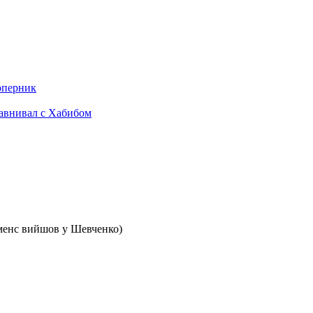
оперник
равнивал с Хабибом