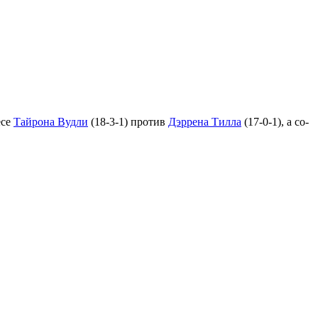
есе
Тайрона Вудли
(18-3-1) против
Дэррена Тилла
(17-0-1), а со-