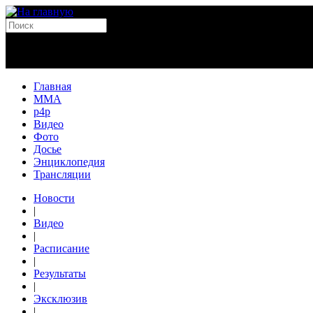
Главная
MMA
p4p
Видео
Фото
Досье
Энциклопедия
Трансляции
Новости
|
Видео
|
Расписание
|
Результаты
|
Эксклюзив
|