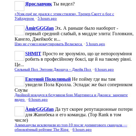
Ярославчик
Ты видел?
«Усик ещё не дрался с этим стилем». Тренер Скотт о бое с
Уайлдером
·
5 hours ago
ÀmirGGGfan
Эх. А раньше было наоборот -
первый средний слабый, в миддле элита: Головкин,
Канело, Джейкобс и...
Цзю не сумел нокаутировать Веласкеса
·
5 hours ago
SHMIT
Просто не зрозуміло, що це непорозуміння
робить в професійному боксі, ще й на такому рівні.
Це...
Сильный Пол. Энтони Джошуа – Джейк Пол
·
6 hours ago
Евгений Подолиный
Не пойму где вы там
увидели Пола Кролла. Эспадас же был соперником
Соузы
Двойной нокдаун в безумном бою Мартинеса и Джонса: зацените
видео
·
6 hours ago
ÀmirGGGfan
Да тут скорее репутационные потери
для Жанибека и его команды. (Top Rank в том
числе)
Алимханулы исключили из топ-10 после допингового скандала —
обновлённый рейтинг The Ring
·
6 hours ago