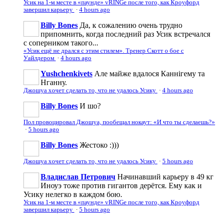
Усик на 1-м месте в «паунде» vRINGe после того, как Кроуфорд
завершил карьеру
·
4 hours ago
Billy Bones
Да, к сожалению очень трудно
припомнить, когда последний раз Усик встречался
с соперником такого...
«Усик ещё не дрался с этим стилем». Тренер Скотт о бое с
Уайлдером
·
4 hours ago
Yushchenkivets
Але майже вдалося Каннігему та
Нганну.
Джошуа хочет сделать то, что не удалось Усику
·
4 hours ago
Billy Bones
И шо?
Пол провоцировал Джошуа, пообещал нокаут: «И что ты сделаешь?»
·
5 hours ago
Billy Bones
Жестоко :)))
Джошуа хочет сделать то, что не удалось Усику
·
5 hours ago
Владислав Петрович
Начинавший карьеру в 49 кг
Иноуэ тоже против гигантов дерётся. Ему как и
Усику нелегко в каждом бою.
Усик на 1-м месте в «паунде» vRINGe после того, как Кроуфорд
завершил карьеру
·
5 hours ago