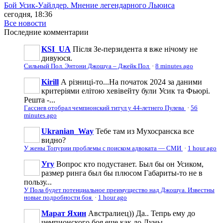
Бой Усик-Уайлдер. Мнение легендарного Льюиса
сегодня, 18:36
Все новости
Последние
комментарии
KSI_UA
Після Зе-перзидента я вже нічому не
дивуюся.
Сильный Пол. Энтони Джошуа – Джейк Пол
·
8 minutes ago
Kirill
А різниці-то...На початок 2024 за даними
критеріями елітою хевівейту були Усик та Фьюрі.
Решта -...
Гассиев отобрал чемпионский титул у 44-летнего Пулева
·
56
minutes ago
Ukranian_Way
Тебе там из Мухосранска все
видно?
У жены Топурии проблемы с поиском адвоката — СМИ
·
1 hour ago
Угу
Вопрос кто подустанет. Был бы он Усиком,
размер ринга был бы плюсом Габариты-то не в
пользу...
У Пола будет потенциальное преимущество над Джошуа. Известны
новые подробности боя
·
1 hour ago
Марат Яхин
Австралиец)) Да.. Тепрь ему до
чемпионского боя еще как до Луны