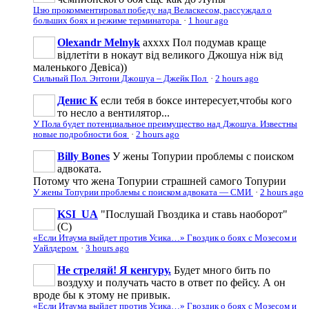
Цзю прокомментировал победу над Веласкесом, рассуждал о
больших боях и режиме терминатора
·
1 hour ago
Olexandr Melnyk
ахххх Пол подумав краще
відлетіти в нокаут від великого Джошуа ніж від
маленького Девіса))
Сильный Пол. Энтони Джошуа – Джейк Пол
·
2 hours ago
Денис К
если тебя в боксе интересует,чтобы кого
то несло а вентилятор...
У Пола будет потенциальное преимущество над Джошуа. Известны
новые подробности боя
·
2 hours ago
Billy Bones
У жены Топурии проблемы с поиском
адвоката.
Потому что жена Топурии страшней самого Топурии
У жены Топурии проблемы с поиском адвоката — СМИ
·
2 hours ago
KSI_UA
"Послушай Гвоздика и ставь наоборот"
(С)
«Если Итаума выйдет против Усика…» Гвоздик о боях с Мозесом и
Уайлдером
·
3 hours ago
Не стреляй! Я кенгуру.
Будет много бить по
воздуху и получать часто в ответ по фейсу. А он
вроде бы к этому не привык.
«Если Итаума выйдет против Усика…» Гвоздик о боях с Мозесом и