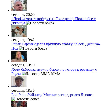
сегодня, 20:06
«Любой может победить». Экс-тренер Пола о бое с
Джошуа
сегодня, 19:42
Райан Гарсия сделал крупную ставку на бой Джошуа-
Пол
сегодня, 19:19
Холм бьётся за титул в боксе, но готова к реваншу с
Роузи
MMA
сегодня, 18:36
Бой Усик-Уайлдер. Мнение легендарного Льюиса