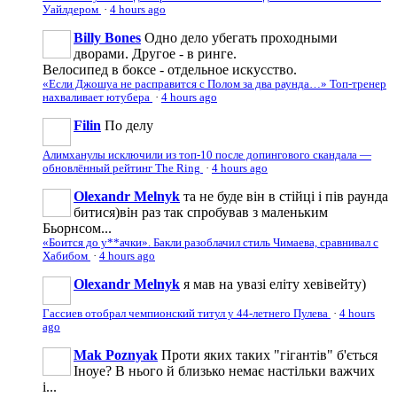
Уайлдером
·
4 hours ago
Billy Bones
Одно дело убегать проходными
дворами. Другое - в ринге.
Велосипед в боксе - отдельное искусство.
«Если Джошуа не расправится с Полом за два раунда…» Топ-тренер
нахваливает ютубера
·
4 hours ago
Filin
По делу
Алимханулы исключили из топ-10 после допингового скандала —
обновлённый рейтинг The Ring
·
4 hours ago
Olexandr Melnyk
та не буде він в стійці і пів раунда
битися)він раз так спробував з маленьким
Бьорнсом...
«Боится до у**ачки». Бакли разоблачил стиль Чимаева, сравнивал с
Хабибом
·
4 hours ago
Olexandr Melnyk
я мав на увазі еліту хевівейту)
Гассиев отобрал чемпионский титул у 44-летнего Пулева
·
4 hours
ago
Mak Poznyak
Проти яких таких "гігантів" б'ється
Іноуе? В нього й близько немає настільки важчих
і...