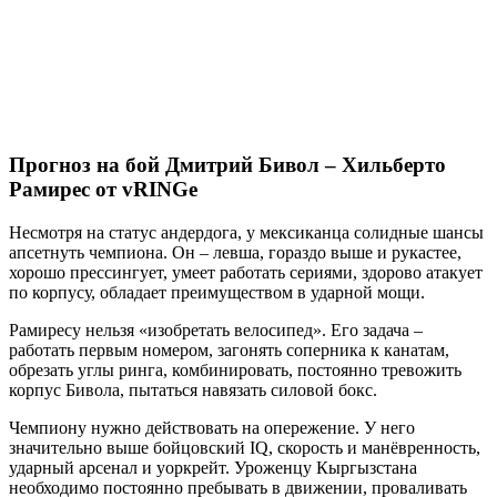
Прогноз на бой Дмитрий Бивол – Хильберто
Рамирес от vRINGe
Несмотря на статус андердога, у мексиканца солидные шансы
апсетнуть чемпиона. Он – левша, гораздо выше и рукастее,
хорошо прессингует, умеет работать сериями, здорово атакует
по корпусу, обладает преимуществом в ударной мощи.
Рамиресу нельзя «изобретать велосипед». Его задача –
работать первым номером, загонять соперника к канатам,
обрезать углы ринга, комбинировать, постоянно тревожить
корпус Бивола, пытаться навязать силовой бокс.
Чемпиону нужно действовать на опережение. У него
значительно выше бойцовский IQ, скорость и манёвренность,
ударный арсенал и уоркрейт. Уроженцу Кыргызстана
необходимо постоянно пребывать в движении, проваливать