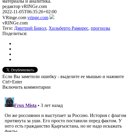
материалы и аналитика.
редактор vRINGe.com
2022-11-05T06:35:26+02:00
VRinge.com
vringe.com
vRINGe.com
Теги:
Дмитрий Бивол
,
Хильберто Рамирес
,
прогнозы
Поделиться:
Если Вы заметили ошибку - выделите ее мышью и нажмите
Ctrl+Enter
Включить комментарии