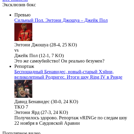
Эксклюзив бокс
Превью
Сильный Пол. Энтони Джошуа – Джейк Пол
Энтони Джошуа (28-4, 25 KO)
vs
Джейк Пол (12-1, 7 KO)
Это же самоубийство! Он реально безумен?
Репортаж
Беспощадный Бенавидес, новый-старый Хэйни,
великолепный Родригес. Итоги шоу Ring IV в Рияде
Давид Бенавидес (30-0, 24 KO)
TKO 7
Энтони Ярд (27-3, 24 KO)
Получилось здорово. Репортаж vRINGe по следам шоу
22 ноября в Саудовской Аравии
Популярное
видео