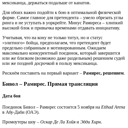
мексиканца, держаться подальше от канатов.
Для обоих важно подойти к бою в оптимальной физической
форме. Самое главное для претендента – умело обрезать углы
ринга и не уступать в уоркрейте. Минус Рамиреса – хлипкий
высокий блок и привычка временами отдавать инициативу.
Учитывая, что на кону не только титул, но и статус
«элитного» бойца, предполагаем, что претендент будет
предельно собранным и мотивированным. Ожидаем
максимально конкурентный поединок, который завершится
или же близким (возможно даже раздельным) решением судей
или же поздней досрочкой в пользу мексиканца.
Рискнём поставить на первый вариант –
Рамирес, решением
.
Бивол – Рамирес. Прямая трансляция
Дата боя
Поединок Бивол – Рамирес состоится 5 ноября на
Etihad
Arena
в Абу-Даби (ОАЭ).
Промоутеры шоу –
Оскар Де Ла Хойя
и
Эдди Хирн
.