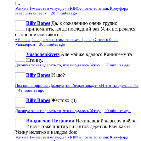
і...
Усик на 1-м месте в «паунде» vRINGe после того, как Кроуфорд
завершил карьеру
·
28 minutes ago
Billy Bones
Да, к сожалению очень трудно
припомнить, когда последний раз Усик встречался
с соперником такого...
«Усик ещё не дрался с этим стилем». Тренер Скотт о бое с
Уайлдером
·
36 minutes ago
Yushchenkivets
Але майже вдалося Каннігему та
Нганну.
Джошуа хочет сделать то, что не удалось Усику
·
37 minutes ago
Billy Bones
И шо?
Пол провоцировал Джошуа, пообещал нокаут: «И что ты сделаешь?»
·
49 minutes ago
Billy Bones
Жестоко :)))
Джошуа хочет сделать то, что не удалось Усику
·
49 minutes ago
Владислав Петрович
Начинавший карьеру в 49 кг
Иноуэ тоже против гигантов дерётся. Ему как и
Усику нелегко в каждом бою.
Усик на 1-м месте в «паунде» vRINGe после того, как Кроуфорд