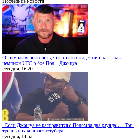
Последние
новости
Огромная вероятность, что что-то пойдёт не так — экс-
чемпион UFC о бое Пол – Джошуа
сегодня, 16:20
«Если Джошуа не расправится с Полом за два раунда…» Топ-
тренер нахваливает ютубера
сегодня, 14:52