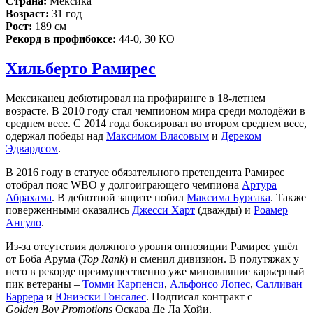
Страна:
Мексика
Возраст:
31 год
Рост:
189 см
Рекорд в профибоксе:
44-0, 30 КО
Хильберто Рамирес
Мексиканец дебютировал на профиринге в 18-летнем
возрасте. В 2010 году стал чемпионом мира среди молодёжи в
среднем весе. С 2014 года боксировал во втором среднем весе,
одержал победы над
Максимом Власовым
и
Дереком
Эдвардсом
.
В 2016 году в статусе обязательного претендента Рамирес
отобрал пояс WBO у долгоиграющего чемпиона
Артура
Абрахама
. В дебютной защите побил
Максима Бурсака
. Также
поверженными оказались
Джесси Харт
(дважды) и
Роамер
Ангуло
.
Из-за отсутствия должного уровня оппозиции Рамирес ушёл
от Боба Арума (
Top
Rank
) и сменил дивизион. В полутяжах у
него в рекорде преимущественно уже миновавшие карьерный
пик ветераны –
Томми Карпенси
,
Альфонсо Лопес
,
Салливан
Баррера
и
Юниэски Гонсалес
. Подписал контракт с
Golden
Boy
Promotions
Оскара Де Ла Хойи.