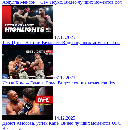
Абдулла Мейсон – Сэм Ноукс. Видео лучших моментов боя
17.12.2025
Тим Цзю – Энтони Веласкес. Видео лучших моментов боя
07.12.2025
Исаак Крус – Ламонт Роуч. Видео лучших моментов боя
14.12.2025
Дебют Амосова, успех Капе. Видео лучших моментов UFC
Вегас 112