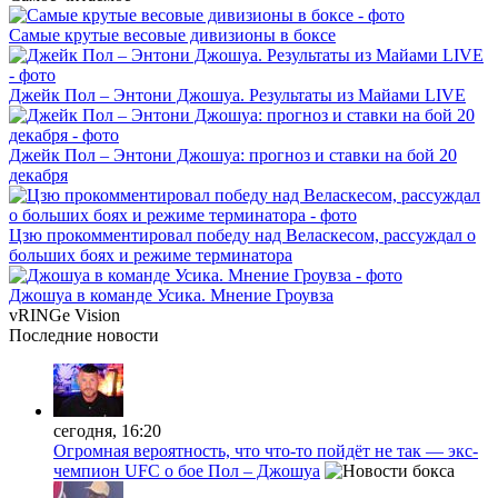
Самые крутые весовые дивизионы в боксе
Джейк Пол – Энтони Джошуа. Результаты из Майами LIVE
Джейк Пол – Энтони Джошуа: прогноз и ставки на бой 20
декабря
Цзю прокомментировал победу над Веласкесом, рассуждал о
больших боях и режиме терминатора
Джошуа в команде Усика. Мнение Гроувза
vRINGe
Vision
Последние
новости
сегодня, 16:20
Огромная вероятность, что что-то пойдёт не так — экс-
чемпион UFC о бое Пол – Джошуа