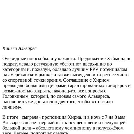
Канело Альварес
Очевидные плюсы были у каждого. Предложение Хэймона не
подразумевало регулярную «беготню» вверх-вниз по
категориям и, пожалуй, обладало лучшим PPV-потенциалом
на американском рынке, а также выглядело интереснее чисто
со спортивной точки зрения. Соглашение с Хирном
прельщало большими цифрами гарантированных гонораров и
возможностью закрыть, наконец-то, все вопросы с
Головкиным, который, по словам самого Альвареса,
наговорил уже достаточно для того, чтобы «это стало
личным».
В итоге «сыграла» пропозиция Хирна, и в ночь с 7 на 8 мая
Альварес сделает первый шаг к осуществлению следующей
большой цели – абсолютному чемпионству в полутяжёлом
весе. Вернее, попробует сделать.