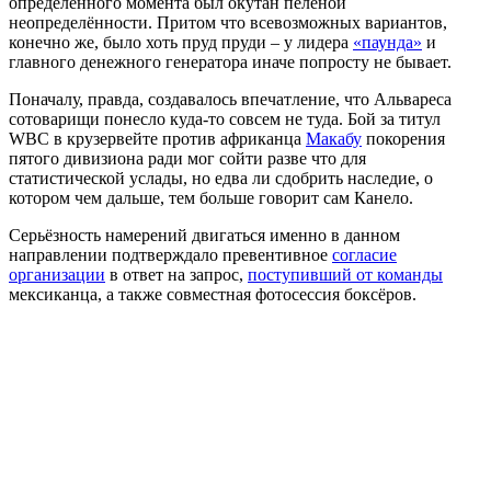
определённого момента был окутан пеленой
неопределённости. Притом что всевозможных вариантов,
конечно же, было хоть пруд пруди – у лидера
«паунда»
и
главного денежного генератора иначе попросту не бывает.
Поначалу, правда, создавалось впечатление, что Альвареса
сотоварищи понесло куда-то совсем не туда. Бой за титул
WBC в крузервейте против африканца
Макабу
покорения
пятого дивизиона ради мог сойти разве что для
статистической услады, но едва ли сдобрить наследие, о
котором чем дальше, тем больше говорит сам Канело.
Серьёзность намерений двигаться именно в данном
направлении подтверждало превентивное
согласие
организации
в ответ на запрос,
поступивший от команды
мексиканца, а также совместная фотосессия боксёров.