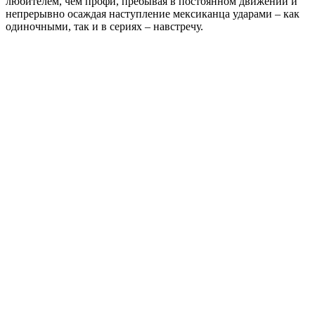
любителем, чем профи, пребывая в постоянном движении и
непрерывно осаждая наступление мексиканца ударами – как
одиночными, так и в сериях – навстречу.