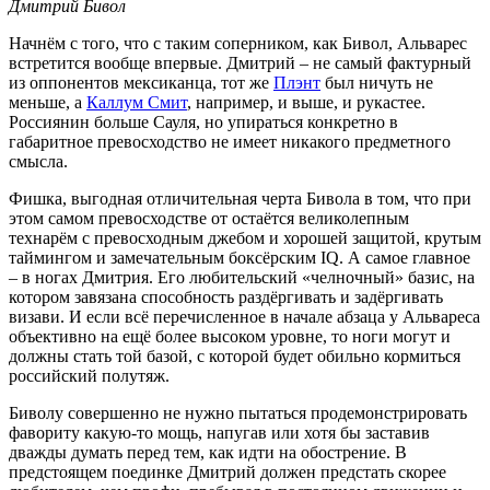
Дмитрий Бивол
Начнём с того, что с таким соперником, как Бивол, Альварес
встретится вообще впервые. Дмитрий – не самый фактурный
из оппонентов мексиканца, тот же
Плэнт
был ничуть не
меньше, а
Каллум Смит
, например, и выше, и рукастее.
Россиянин больше Сауля, но упираться конкретно в
габаритное превосходство не имеет никакого предметного
смысла.
Фишка, выгодная отличительная черта Бивола в том, что при
этом самом превосходстве от остаётся великолепным
технарём с превосходным джебом и хорошей защитой, крутым
таймингом и замечательным боксёрским IQ. А самое главное
– в ногах Дмитрия. Его любительский «челночный» базис, на
котором завязана способность раздёргивать и задёргивать
визави. И если всё перечисленное в начале абзаца у Альвареса
объективно на ещё более высоком уровне, то ноги могут и
должны стать той базой, с которой будет обильно кормиться
российский полутяж.
Биволу совершенно не нужно пытаться продемонстрировать
фавориту какую-то мощь, напугав или хотя бы заставив
дважды думать перед тем, как идти на обострение. В
предстоящем поединке Дмитрий должен предстать скорее