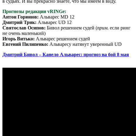
в судьях. И вы прекрасно знаете, что мы имеем в виду.
Прогнозы редакции vRINGe:
Антон Горюнов:
Альварес MD 12
Дмитрий Трик:
Альварес UD 12
Святослав Осипов:
Бивол решением судей (
прим.
если ринг
не очень маленький)
Игорь Витько:
Альварес решением судей
Евгений Пилипенко:
Альваресу натянут уверенный UD
Дмитрий Бивол – Канело Альварес: прогноз на бой 8 мая