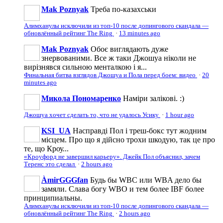
Mak Poznyak
Треба по-казахськи
Алимханулы исключили из топ-10 после допингового скандала —
обновлённый рейтинг The Ring
·
13 minutes ago
Mak Poznyak
Обоє виглядають дуже
знервованими. Все ж таки Джошуа ніколи не
вирізнявся сильною менталкою і я...
Финальная битва взглядов Джошуа и Пола перед боем: видео
·
20
minutes ago
Микола Пономаренко
Наміри залікові. :)
Джошуа хочет сделать то, что не удалось Усику
·
1 hour ago
KSI_UA
Насправді Пол і треш-бокс тут жодним
місцем. Про що я дійсно трохи шкодую, так це про
те, що Кроу...
«Кроуфорд не завершил карьеру». Джейк Пол объяснил, зачем
Теренс это сделал
·
2 hours ago
ÀmirGGGfan
Будь бы WBC или WBA дело бы
замяли. Слава богу WBO и тем более IBF более
принципиальны.
Алимханулы исключили из топ-10 после допингового скандала —
обновлённый рейтинг The Ring
·
2 hours ago