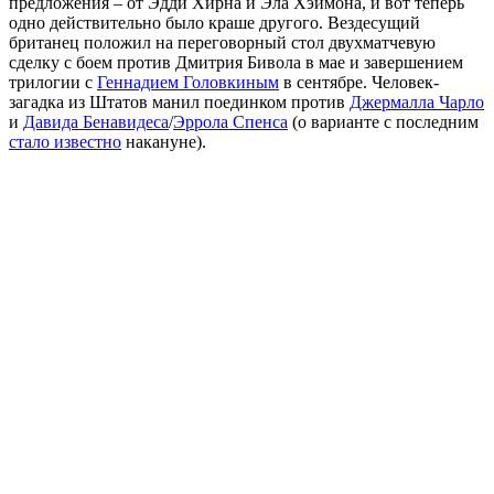
предложения – от Эдди Хирна и Эла Хэймона, и вот теперь
одно действительно было краше другого. Вездесущий
британец положил на переговорный стол двухматчевую
сделку с боем против Дмитрия Бивола в мае и завершением
трилогии с
Геннадием Головкиным
в сентябре. Человек-
загадка из Штатов манил поединком против
Джермалла Чарло
и
Давида Бенавидеса
/
Эррола Спенса
(о варианте с последним
стало известно
накануне).