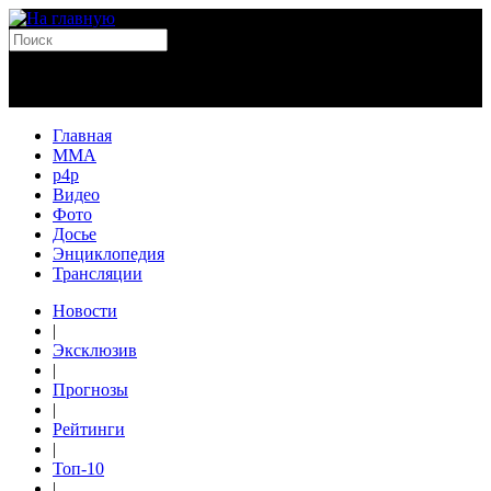
Главная
MMA
p4p
Видео
Фото
Досье
Энциклопедия
Трансляции
Новости
|
Эксклюзив
|
Прогнозы
|
Рейтинги
|
Топ-10
|