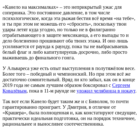
«Канело на максималках» – это неприкрытый ужас для
соперника. Это постоянное давление, в том числе
психологическое, когда эта рыжая бестия всё время «на тебе»,
и ты при этом не можешь его «сбросить», поскольку твои
удары летят куда угодно, но только не в филигранно
отрабатывающего в защите мексиканца, а его выпады то и
дело болезненно прошивают оба твоих этажа. И оно лишь
усиливается от раунда к раунду, пока ты не выбрасываешь
белый флаг и либо капитулируешь досрочно, либо просто
выживаешь до финального гонга.
У Альвареса уже есть опыт выступления в полутяжёлом весе.
Более того – победный и чемпионский. Но при этом всё же
достаточно сомнительный. Вряд ли кто забыл, как он в конце
2019 года не самым лучшим образом боксировал с
Сергеем
Ковалёвым
, пока в 11-м раунде не
уложил челябинца в нокаут
.
Так вот если Канело будет таким же и с Биволом, то почти
гарантированно проиграет. У Дмитрия, в отличие от
«Крашера», была полноценная и, как констатируют сведущие,
практически идеальная подготовка, он на порядок техничнее,
рациональнее и выносливее соотечественника.