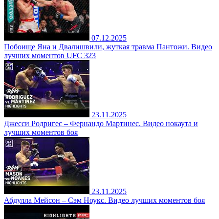
07.12.2025
Побоище Яна и Двалишвили, жуткая травма Пантожи. Видео
лучших моментов UFC 323
23.11.2025
Джесси Родригес – Фернандо Мартинес. Видео нокаута и
лучших моментов боя
23.11.2025
Абдулла Мейсон – Сэм Ноукс. Видео лучших моментов боя