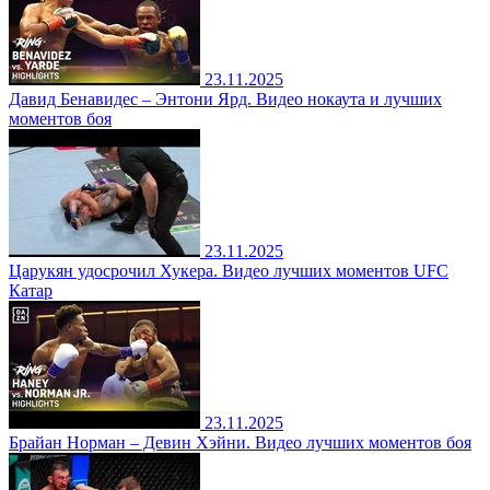
23.11.2025
Давид Бенавидес – Энтони Ярд. Видео нокаута и лучших
моментов боя
23.11.2025
Царукян удосрочил Хукера. Видео лучших моментов UFC
Катар
23.11.2025
Брайан Норман – Девин Хэйни. Видео лучших моментов боя