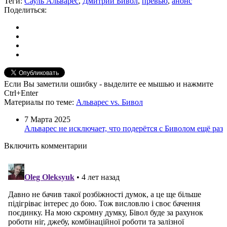
Теги:
Сауль Альварес
,
Дмитрий Бивол
,
превью
,
анонс
Поделиться:
Если Вы заметили ошибку - выделите ее мышью и нажмите
Ctrl+Enter
Материалы
по теме
:
Альварес vs. Бивол
7 Марта 2025
Альварес не исключает, что подерётся с Биволом ещё раз
Включить комментарии