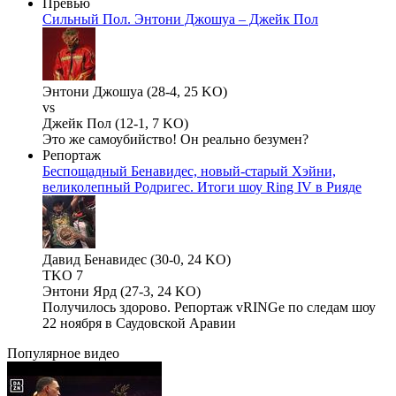
Превью
Сильный Пол. Энтони Джошуа – Джейк Пол
Энтони Джошуа (28-4, 25 KO)
vs
Джейк Пол (12-1, 7 KO)
Это же самоубийство! Он реально безумен?
Репортаж
Беспощадный Бенавидес, новый-старый Хэйни,
великолепный Родригес. Итоги шоу Ring IV в Рияде
Давид Бенавидес (30-0, 24 KO)
TKO 7
Энтони Ярд (27-3, 24 KO)
Получилось здорово. Репортаж vRINGe по следам шоу
22 ноября в Саудовской Аравии
Популярное
видео