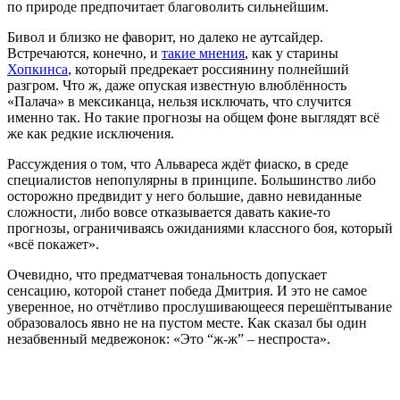
по природе предпочитает благоволить сильнейшим.
Бивол и близко не фаворит, но далеко не аутсайдер.
Встречаются, конечно, и
такие мнения
, как у старины
Хопкинса
, который предрекает россиянину полнейший
разгром. Что ж, даже опуская известную влюблённость
«Палача» в мексиканца, нельзя исключать, что случится
именно так. Но такие прогнозы на общем фоне выглядят всё
же как редкие исключения.
Рассуждения о том, что Альвареса ждёт фиаско, в среде
специалистов непопулярны в принципе. Большинство либо
осторожно предвидит у него большие, давно невиданные
сложности, либо вовсе отказывается давать какие-то
прогнозы, ограничиваясь ожиданиями классного боя, который
«всё покажет».
Очевидно, что предматчевая тональность допускает
сенсацию, которой станет победа Дмитрия. И это не самое
уверенное, но отчётливо прослушивающееся перешёптывание
образовалось явно не на пустом месте. Как сказал бы один
незабвенный медвежонок: «Это “ж-ж” – неспроста».