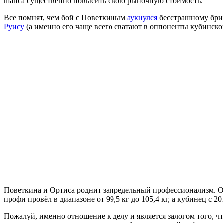
шанса существенно повысить свою рыночную стоимость.
Все помнят, чем бой с Поветкиным
аукнулся
бесстрашному бр
Руису
(а именно его чаще всего сватают в оппоненты кубинско
Поветкина и Ортиса роднит запредельный профессионализм. Об
профи провёл в диапазоне от 99,5 кг до 105,4 кг, а кубинец с 
Пожалуй, именно отношение к делу и является залогом того, ч