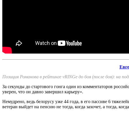
Евг
Позиция Романова в рейтинге
vRINGe
до боя (после боя): на по
За секунды до стартового гонга один из комментаторов россий
уверен, что он давно завершил карьеру».
Немудрено, ведь белорусу уже 44 года, в его пассиве 6 тяжеле
ветеран выйдет на пенсию не тогда, когда захочет, а тогда, ког