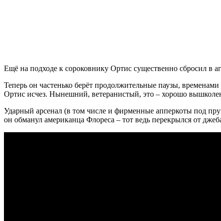
Ещё на подходе к сороковнику Ортис существенно сбросил в аг
Теперь он частенько берёт продолжительные паузы, временами
Ортис исчез. Нынешний, ветеранистый, это – хорошо вышколен
Ударный арсенал (в том числе и фирменные апперкоты под прущ
он обманул американца Флореса – тот ведь перекрылся от джеба