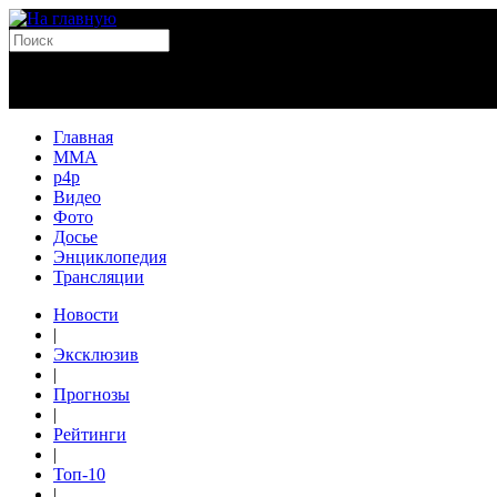
Главная
MMA
p4p
Видео
Фото
Досье
Энциклопедия
Трансляции
Новости
|
Эксклюзив
|
Прогнозы
|
Рейтинги
|
Топ-10
|