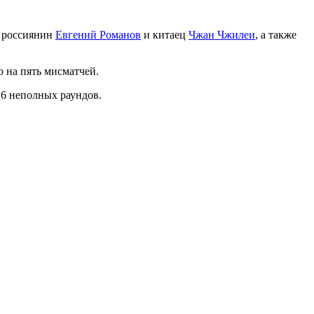
е россиянин
Евгений Романов
и китаец
Чжан Чжилеи
, а также
о на пять мисматчей.
16 неполных раундов.