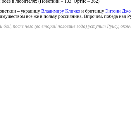
 боёв в любителях (Поветкин – 133, Ортис – 362).
оветкин – украинцу
Владимиру Кличко
и британцу
Энтони Джо
имуществом всё же в пользу россиянина. Впрочем, победа над Р
 бой, после чего (во второй половине года) уступит Руису, ок