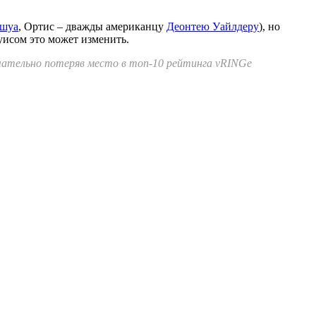
шуа
, Ортис – дважды американцу
Деонтею Уайлдеру
), но
уисом это может изменить.
ончательно потеряв место в топ-10 рейтинга
vRINGe