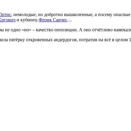
Ортис
, немолодые, но добротно вышколенные, а посему опасны
Хргович
и кубинец
Фрэнк Санчес
…
бы не одно «но» – качество оппозиции. А оно отчётливо намекал
ила пятёрку откровенных андердогов, потратив на всё в целом 