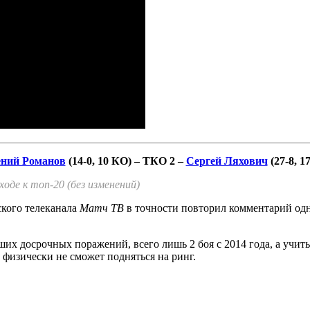
ений Романов
(14-0, 10 КО) – ТКО 2 –
Сергей Ляхович
(27-8, 1
дходе к топ-20 (без изменений)
ского телеканала
Матч ТВ
в точности повторил комментарий одн
йших досрочных поражений, всего лишь 2 боя с 2014 года, а учит
да физически не сможет подняться на ринг.