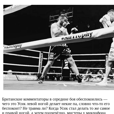
Британские комментаторы в середине боя обеспокоились —
чего это Усик левой ногой делает некие па, словно что-то его
беспокоит? Не травма ли? Когда Усик стал делать то же самое
и правой ногой, а затем поочерёдно, мистеры у микрофона