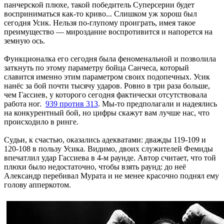
панчерской плюхе, такой победитель Суперсерии будет
восприниматься как-то криво... Слишком уж хорош был
сегодня Усик. Нельзя по-глупому проиграть, имея такое
преимущество — мироздание воспротивится и напорется на
земную ось.
Функционалка его сегодня была феноменальной и позволила
заткнуть по этому параметру бойца Санчеса, который
славится именно этим параметром своих подопечных. Усик
нанёс за бой почти тысячу ударов. Ровно в три раза больше,
чем Гассиев, у которого сегодня фактически отсутствовала
работа ног.
939 против 313
. Мы-то предполагали и надеялись
на конкурентный бой, но цифры скажут вам лучше нас, что
происходило в ринге.
Судьи, к счастью, оказались адекватами: дважды 119-109 и
120-108 в пользу Усика. Видимо, двоих служителей Фемиды
впечатлил удар Гассиева в 4-м раунде. Автор считает, что той
плюхи было недостаточно, чтобы взять раунд: до неё
Александр перебивал Мурата и не менее красочно поднял ему
голову апперкотом.