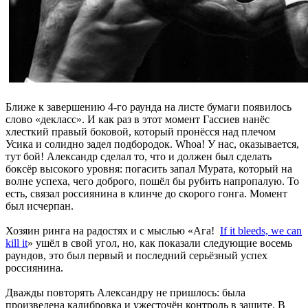
Ближе к завершению 4-го раунда на листе бумаги появилось
слово «декласс». И как раз в этот момент Гассиев нанёс
хлесткий правый боковой, который пронёсся над плечом
Усика и солидно задел подбородок. Whoa! У нас, оказывается,
тут бой! Александр сделал то, что и должен был сделать
боксёр высокого уровня: погасить запал Мурата, который на
волне успеха, чего доброго, пошёл бы рубить напропалую. То
есть, связал россиянина в клинче до скорого гонга. Момент
был исчерпан.
Хозяин ринга на радостях и с мыслью «Ага!
If it bleeds, we can
kill it
» ушёл в свой угол, но, как показали следующие восемь
раундов, это был первый и последний серьёзный успех
россиянина.
Дважды повторять Александру не пришлось: была
произведена калибровка и ужесточён контроль в защите. В