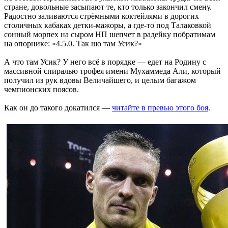
стране, довольные засыпают те, кто только закончил смену.
Радостно заливаются стрёмными коктейлями в дорогих
столичных кабаках детки-мажоры, а где-то под Талаковкой
сонный морпех на сыром НП шепчет в радейку побратимам
на опорнике: «4.5.0. Так шо там Усик?»
А что там Усик? У него всё в порядке — едет на Родину с
массивной спиралью трофея имени Мухаммеда Али, который
получил из рук вдовы Величайшего, и целым багажом
чемпионских поясов.
Как он до такого докатился —
читайте в превью этого боя
.