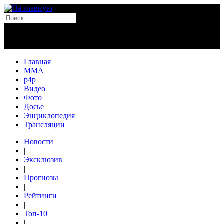
Главная
MMA
p4p
Видео
Фото
Досье
Энциклопедия
Трансляции
Новости
|
Эксклюзив
|
Прогнозы
|
Рейтинги
|
Топ-10
|