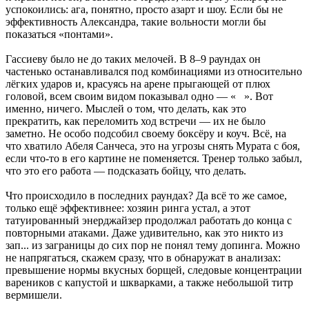
успокоились: ага, понятно, просто азарт и шоу. Если бы не
эффективность Александра, такие вольности могли бы
показаться «понтами».
Гассиеву было не до таких мелочей. В 8–9 раундах он
частенько останавливался под комбинациями из относительно
лёгких ударов и, красуясь на арене прыгающей от плюх
головой, всем своим видом показывал одно — « ». Вот
именно, ничего. Мыслей о том, что делать, как это
прекратить, как переломить ход встречи — их не было
заметно. Не особо подсобил своему боксёру и коуч. Всё, на
что хватило Абеля Санчеса, это на угрозы снять Мурата с боя,
если что-то в его картине не поменяется. Тренер только забыл,
что это его работа — подсказать бойцу, что делать.
Что происходило в последних раундах? Да всё то же самое,
только ещё эффективнее: хозяин ринга устал, а этот
татуированный энерджайзер продолжал работать до конца с
повторными атаками. Даже удивительно, как это никто из
зап... из заграницы до сих пор не понял тему допинга. Можно
не напрягаться, скажем сразу, что в обнаружат в анализах:
превышение нормы вкусных борщей, следовые концентрации
вареников с капустой и шкварками, а также небольшой титр
вермишели.