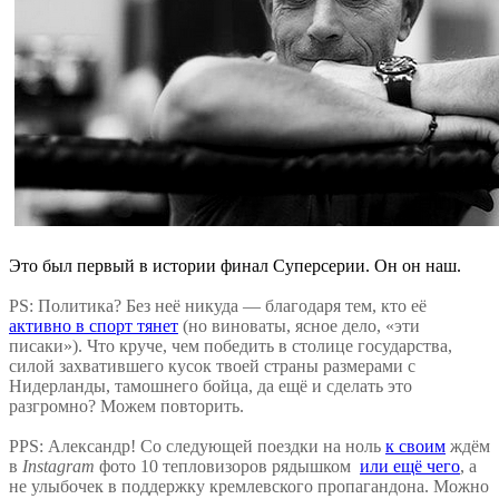
Это был первый в истории финал Суперсерии. Он он наш.
PS: Политика? Без неё никуда — благодаря тем, кто её
активно в спорт тянет
(но виноваты, ясное дело, «эти
писаки»). Что круче, чем победить в столице государства,
силой захватившего кусок твоей страны размерами с
Нидерланды, тамошнего бойца, да ещё и сделать это
разгромно? Можем повторить.
PРS: Александр! Со следующей поездки на ноль
к своим
ждём
в
Instagram
фото 10 тепловизоров рядышком
или ещё чего
, а
не улыбочек в поддержку кремлевского пропагандона. Можно