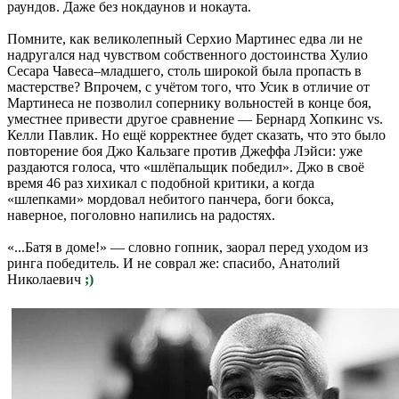
раундов. Даже без нокдаунов и нокаута.
Помните, как великолепный Серхио Мартинес едва ли не
надругался над чувством собственного достоинства Хулио
Сесара Чавеса–младшего, столь широкой была пропасть в
мастерстве? Впрочем, с учётом того, что Усик в отличие от
Мартинеса не позволил сопернику вольностей в конце боя,
уместнее привести другое сравнение — Бернард Хопкинс vs.
Келли Павлик. Но ещё корректнее будет сказать, что это было
повторение боя Джо Кальзаге против Джеффа Лэйси: уже
раздаются голоса, что «шлёпальщик победил». Джо в своё
время 46 раз хихикал с подобной критики, а когда
«шлепками» мордовал небитого панчера, боги бокса,
наверное, поголовно напились на радостях.
«...Батя в доме!» — словно гопник, заорал перед уходом из
ринга победитель. И не соврал же: спасибо, Анатолий
Николаевич
;)