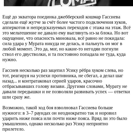
Ещё до экватора поединка джебберский кошмар Гассиева
сделали ещё жутче за счёт более частого подключения хуков,
апперкотов и непредсказуемых переходов с этажа на этаж. Всё
это мельтешение не давало ему выглянуть из-за блока. Но вот
ощущение, что опасность миновала, всё равно не покидала:
сила удара у Мурата никуда не делась, и пальнуть он мог в
любой момент. Это да, мог, но какие-то негодяи погнули
ствол его двустволки, и та постоянно попадала не туда, куда
нужно.
Гассиев несколько раз зацепил Усику рёбра хуком слева, но
тот, реагируя на успехи противника, не сбегал, а делал шаг
назад... и контратаковал серией ударов, красочно
отбрасывавших голову визави. Другими словами, Мурату не
давали передышки и не позволяли развивать успех — ответки
шли сразу же.
Возможно, такой ход боя взволновал Гассиева больше
нужного: в 3–7 раундах он неоднократно так и норовил
ударить ниже пояса или почти ниже пояса. Вряд ли это было
умышленно, однако несколько раз Усику неприятно
прилетело.