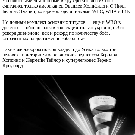
Абсолютными чемпионами в крузервейте до сих пор
считались только американец Эвандер Холифилд и О'Нилл
Белл из Ямайки, которые владели поясами WBC, WBA и IBF.
Но полный комплект основных титулов — ещё и WBO в
довесок — обосновался в коллекции только украинца. Это
рекорд дивизиона, как и рекорд по количеству боёв,
затраченных на достижение «абсолюта».
Таким же набором поясов владели до Усика только три
человека в истории: американские средневесы Бернард
Хопкинс и Жермейн Тейлор и суперлегковес Теренс
Кроуфорд.