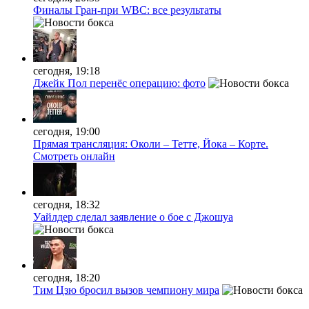
Финалы Гран-при WBC: все результаты
сегодня, 19:18
Джейк Пол перенёс операцию: фото
сегодня, 19:00
Прямая трансляция: Околи – Тетте, Йока – Корте.
Смотреть онлайн
сегодня, 18:32
Уайлдер сделал заявление о бое с Джошуа
сегодня, 18:20
Тим Цзю бросил вызов чемпиону мира