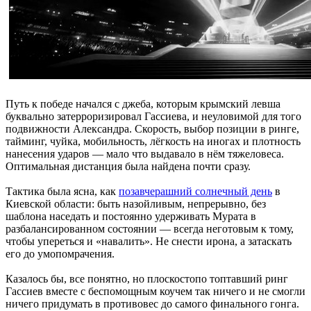
Путь к победе начался с джеба, которым крымский левша
буквально затерроризировал Гассиева, и неуловимой для того
подвижности Александра. Скорость, выбор позиции в ринге,
тайминг, чуйка, мобильность, лёгкость на иногах и плотность
нанесения ударов — мало что выдавало в нём тяжеловеса.
Оптимальная дистанция была найдена почти сразу.
Тактика была ясна, как
позавчерашний солнечный день
в
Киевской области: быть назойливым, непрерывно, без
шаблона наседать и постоянно удерживать Мурата в
разбалансированном состоянии — всегда неготовым к тому,
чтобы упереться и «навалить». Не снести ирона, а затаскать
его до умопомрачения.
Казалось бы, все понятно, но плоскостопо топтавший ринг
Гассиев вместе с беспомощным коучем так ничего и не смогли
ничего придумать в противовес до самого финального гонга.