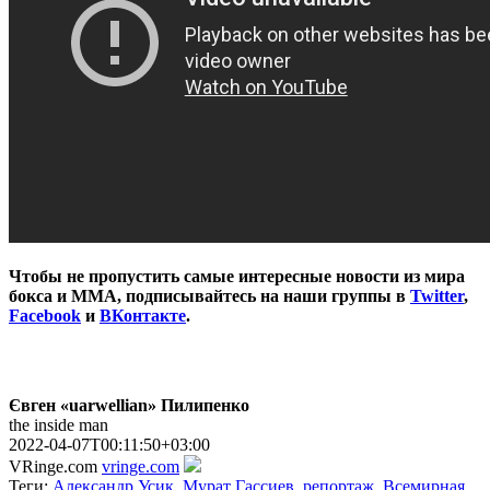
Чтобы не пропустить самые интересные новости из мира
бокса и ММА, подписывайтесь на наши группы в
Twitter
,
Facebook
и
ВКонтакте
.
Євген «uarwellian» Пилипенко
the inside man
2022-04-07T00:11:50+03:00
VRinge.com
vringe.com
Теги:
Александр Усик
,
Мурат Гассиев
,
репортаж
,
Всемирная