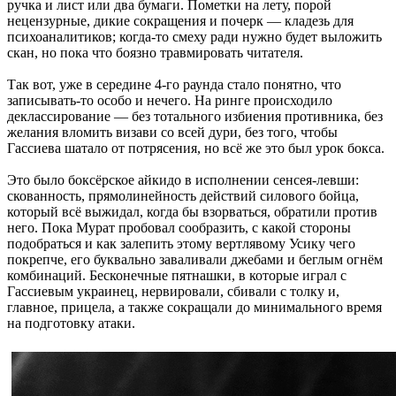
ручка и лист или два бумаги. Пометки на лету, порой
нецензурные, дикие сокращения и почерк — кладезь для
психоаналитиков; когда-то смеху ради нужно будет выложить
скан, но пока что боязно травмировать читателя.
Так вот, уже в середине 4-го раунда стало понятно, что
записывать-то особо и нечего. На ринге происходило
деклассирование — без тотального избиения противника, без
желания вломить визави со всей дури, без того, чтобы
Гассиева шатало от потрясения, но всё же это был урок бокса.
Это было боксёрское айкидо в исполнении сенсея-левши:
скованность, прямолинейность действий силового бойца,
который всё выжидал, когда бы взорваться, обратили против
него. Пока Мурат пробовал сообразить, с какой стороны
подобраться и как залепить этому вертлявому Усику чего
покрепче, его буквально заваливали джебами и беглым огнём
комбинаций. Бесконечные пятнашки, в которые играл с
Гассиевым украинец, нервировали, сбивали с толку и,
главное, прицела, а также сокращали до минимального время
на подготовку атаки.