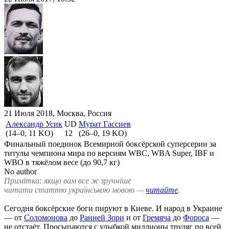
21 Июля 2018, Москва, Россия
Александр Усик
UD
Мурат Гассиев
(14–0, 11 KO)
12
(26–0, 19 KO)
Финальный поединок Всемирной боксёрской суперсерии за
титулы чемпиона мира по версиям WBC, WBA Super, IBF и
WBO в тяжёлом весе (до 90,7 кг)
No author
Примітка: якщо вам все ж зручніше
читати статтю українською мовою —
читайте
.
Сегодня боксёрские боги пируют в Киеве. И народ в Украине
— от
Соломонова
до
Ранней Зори
и от
Гремяча
до
Фороса
—
не отстаёт. Просыпаются с улыбкой миллионы трудяг по всей