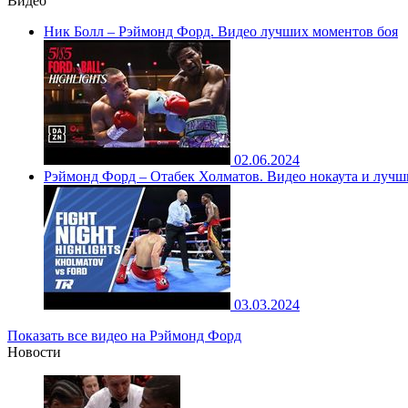
Видео
Ник Болл – Рэймонд Форд. Видео лучших моментов боя
02.06.2024
Рэймонд Форд – Отабек Холматов. Видео нокаута и лучш
03.03.2024
Показать все видео на Рэймонд Форд
Новости