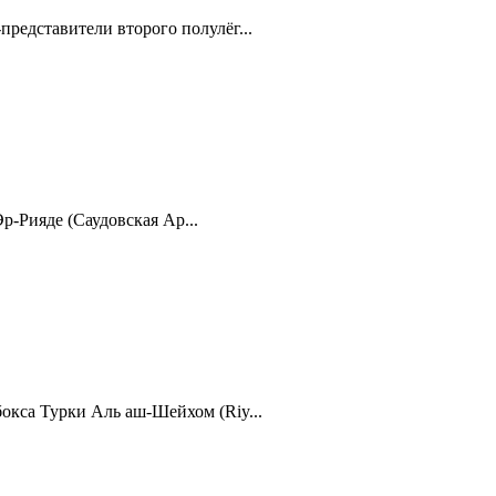
редставители второго полулёг...
р-Рияде (Саудовская Ар...
окса Турки Аль аш-Шейхом (Riy...