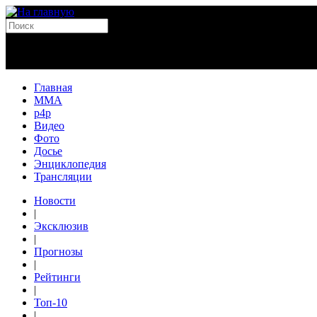
Главная
MMA
p4p
Видео
Фото
Досье
Энциклопедия
Трансляции
Новости
|
Эксклюзив
|
Прогнозы
|
Рейтинги
|
Топ-10
|