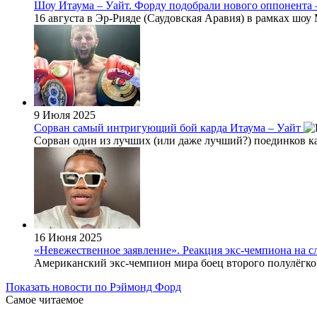
Шоу Итаума – Уайт. Форду подобрали нового оппонента 
16 августа в Эр-Рияде (Саудовская Аравия) в рамках шоу
9 Июля 2025
Сорван самый интригующий бой карда Итаума – Уайт
Сорван один из лучших (или даже лучший?) поединков кар
16 Июня 2025
«Невежественное заявление». Реакция экс-чемпиона на 
Американский экс-чемпион мира боец второго полулёгког
Показать новости по Рэймонд Форд
Самое читаемое