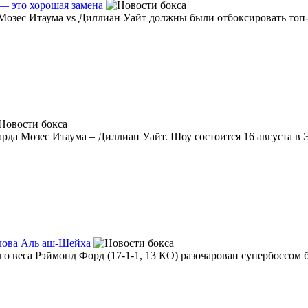
— это хорошая замена
 Мозес Итаума vs Диллиан Уайт должны были отбоксировать топ-п
да Мозес Итаума – Диллиан Уайт. Шоу состоится 16 августа в Э
слова Аль аш-Шейха
о веса Рэймонд Форд (17-1-1, 13 КО) разочарован супербоссом б