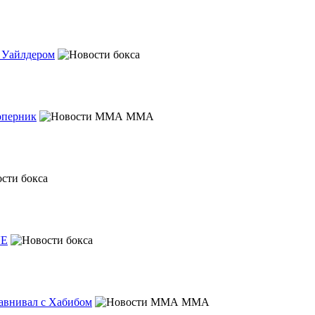
с Уайлдером
оперник
MMA
VE
равнивал с Хабибом
MMA