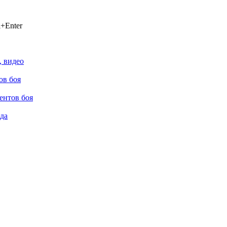
+Enter
, видео
ов боя
ентов боя
да