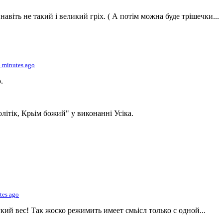
авіть не такий і великий гріх. ( А потім можна буде трішечки...
 minutes ago
.
політік, Крьім божий" у виконанні Усіка.
tes ago
кий вес! Так жоско режимить имеет смьісл только с одной...