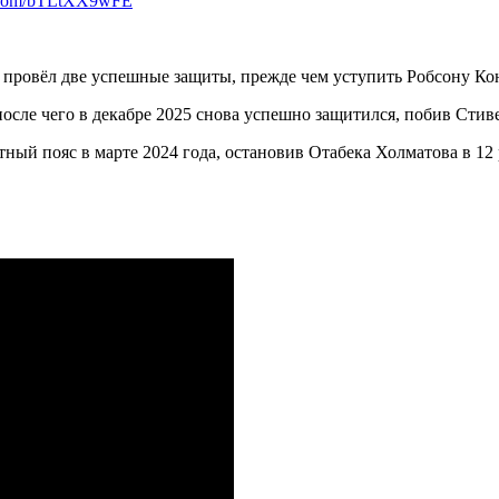
er.com/bTLtXX9wFE
 провёл две успешные защиты, прежде чем уступить Робсону Кон
после чего в декабре 2025 снова успешно защитился, побив Стив
ный пояс в марте 2024 года, остановив Отабека Холматова в 12 