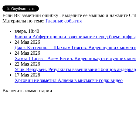
Если Вы заметили ошибку - выделите ее мышью и нажмите Ctrl
Материалы
по теме
:
Главные события
вчера, 18:40
Бивол и Айферт прошли взвешивание перед боем: цифры
24 Мая 2026
Джек Кэттеролл – Шахрам Гиясов. Видео лучших момент
24 Мая 2026
Хамза Шираз – Алем Бегич. Видео нокаута и лучших мом
22 Мая 2026
Усик-Верхувен. Результаты взвешивания бойцов андеркар
17 Мая 2026
Хргович не заметил Аллена в мисматче года: видео
Включить комментарии