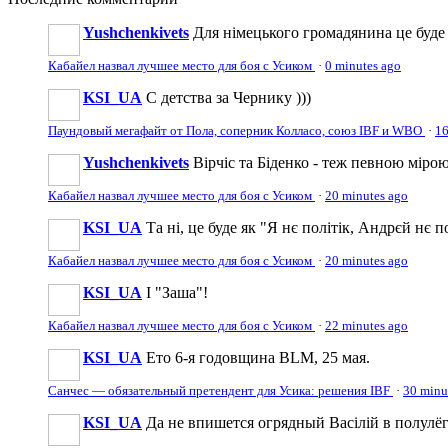
Yushchenkivets
Для німецького громадянина це буде н
Кабайел назвал лучшее место для боя с Усиком
·
0 minutes ago
KSI_UA
С детства за Чернику )))
Паундовый мегафайт от Пола, соперник Колласо, союз IBF и WBO
·
16
Yushchenkivets
Вірчіс та Біденко - теж певною мірою
Кабайел назвал лучшее место для боя с Усиком
·
20 minutes ago
KSI_UA
Та ні, це буде як "Я нє політік, Андрєй нє 
Кабайел назвал лучшее место для боя с Усиком
·
20 minutes ago
KSI_UA
І "Заша"!
Кабайел назвал лучшее место для боя с Усиком
·
22 minutes ago
KSI_UA
Ето 6-я годовщина BLM, 25 мая.
Санчес — обязательный претендент для Усика: решения IBF
·
30 minu
KSI_UA
Да не впишется огрядный Васілій в полулёг