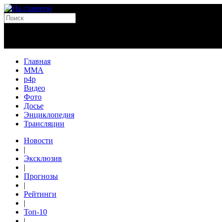
Главная
MMA
p4p
Видео
Фото
Досье
Энциклопедия
Трансляции
Новости
|
Эксклюзив
|
Прогнозы
|
Рейтинги
|
Топ-10
|