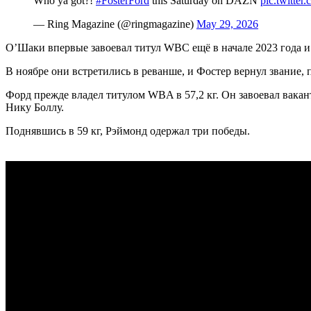
Who ya got?!
#FosterFord
this Saturday on DAZN
pic.twitt
— Ring Magazine (@ringmagazine)
May 29, 2026
О’Шаки впервые завоевал титул WBC ещё в начале 2023 года и
В ноябре они встретились в реванше, и Фостер вернул звание, 
Форд прежде владел титулом WBA в 57,2 кг. Он завоевал вакант
Нику Боллу.
Поднявшись в 59 кг, Рэймонд одержал три победы.