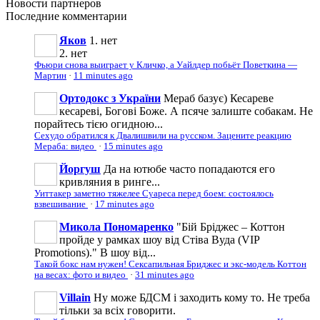
Новости
партнеров
Последние
комментарии
Яков
1. нет
2. нет
Фьюри снова выиграет у Кличко, а Уайлдер побьёт Поветкина —
Мартин
·
11 minutes ago
Ортодокс з України
Мераб базує) Кесареве
кесареві, Богові Боже. А псяче залиште собакам. Не
порайтесь тією огидною...
Сехудо обратился к Двалишвили на русском. Зацените реакцию
Мераба: видео
·
15 minutes ago
Йоргуш
Да на ютюбе часто попадаются его
кривляния в ринге...
Уиттакер заметно тяжелее Суареса перед боем: состоялось
взвешивание
·
17 minutes ago
Микола Пономаренко
"Бій Бріджес – Коттон
пройде у рамках шоу від Стіва Вуда (VIP
Promotions)." В шоу від...
Такой бокс нам нужен! Сексапильная Бриджес и экс-модель Коттон
на весах: фото и видео
·
31 minutes ago
Villain
Ну може БДСМ і заходить кому то. Не треба
тільки за всіх говорити.