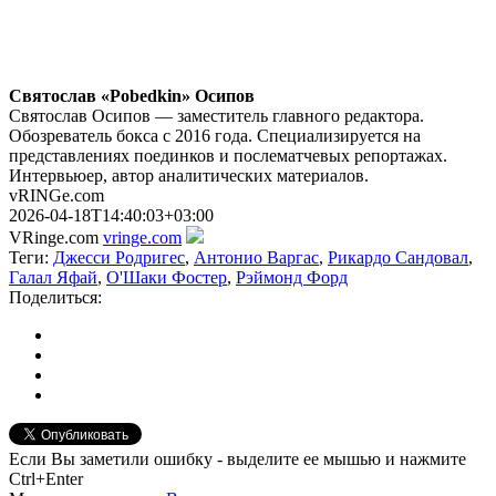
Святослав «Pobedkin» Осипов
Святослав Осипов — заместитель главного редактора.
Обозреватель бокса с 2016 года. Специализируется на
представлениях поединков и послематчевых репортажах.
Интервьюер, автор аналитических материалов.
vRINGe.com
2026-04-18T14:40:03+03:00
VRinge.com
vringe.com
Теги:
Джесси Родригес
,
Антонио Варгас
,
Рикардо Сандовал
,
Галал Яфай
,
О'Шаки Фостер
,
Рэймонд Форд
Поделиться:
Если Вы заметили ошибку - выделите ее мышью и нажмите
Ctrl+Enter