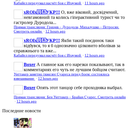
Кабайел передумал насчёт боя с Итаумой
·
11 hours ago
xROIx🇺🇦УКР!!!
О, вже віковий, досвідчений,
невгамовний та колись гіперактивний турист чи то
гастролер Дуродола...
Прямая трансляция: Грицив – Дуродола, Михалушко – Петросян.
Смотреть онлайн
·
12 hours ago
xROIx🇺🇦УКР!!!
Якби такий поєдинок таки
відбувся, то я б однозначно цілковито вболівав за
справжнього та вже...
Кабайел передумал насчёт боя с Итаумой
·
12 hours ago
Boxer
А главное как его нарезки показывают, так в
комментариях его чуть не лучшим бойцом считают.
Уиттакер заметно тяжелее Суареса перед боем: состоялось
взвешивание
·
12 hours ago
Boxer
Опять этот танцор себе проходняка выбрал.
Прямая трансляция: Бен Уиттакер – Брайан Суарес. Смотреть онлайн
·
12 hours ago
Последние
новости