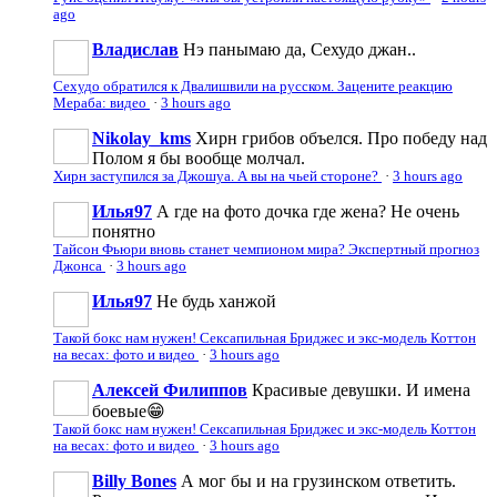
ago
Владислав
Нэ панымаю да, Сехудо джан..
Сехудо обратился к Двалишвили на русском. Зацените реакцию
Мераба: видео
·
3 hours ago
Nikolay_kms
Хирн грибов объелся. Про победу над
Полом я бы вообще молчал.
Хирн заступился за Джошуа. А вы на чьей стороне?
·
3 hours ago
Илья97
А где на фото дочка где жена? Не очень
понятно
Тайсон Фьюри вновь станет чемпионом мира? Экспертный прогноз
Джонса
·
3 hours ago
Илья97
Не будь ханжой
Такой бокс нам нужен! Сексапильная Бриджес и экс-модель Коттон
на весах: фото и видео
·
3 hours ago
Алексей Филиппов
Красивые девушки. И имена
боевые😁
Такой бокс нам нужен! Сексапильная Бриджес и экс-модель Коттон
на весах: фото и видео
·
3 hours ago
Billy Bones
А мог бы и на грузинском ответить.