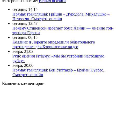
Материалы
по теме
:
Всякая всячина
сегодня, 14:15
Прямая трансляция: Грицив – Дуродола, Михалушко –
Петросян. Смотреть онлайн
сегодня, 12:47
Почему Стивенсон избегает боя с Хэйни — мнение топ-
тренера Гарсии
сегодня, 06:15
Коллинс и Лоренте определили обязательного
претендента для Кэррингтона: видео
вчера, 21:03
Руис оценил Итауму: «Мы бы устроили настоящую
рубку»
вчера, 20:00
Прямая трансляция: Бен Уиттакер – Брайан Суарес.
Смотреть онлайн
Включить комментарии