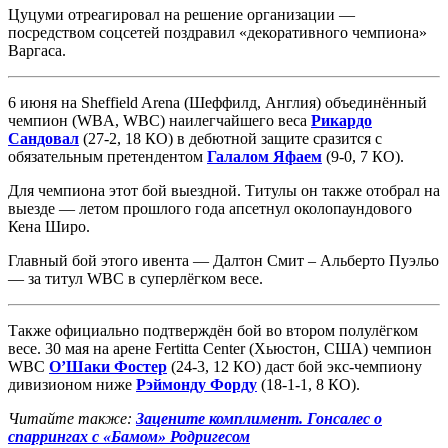
Цуцуми отреагировал на решение организации —
посредством соцсетей поздравил «декоративного чемпиона»
Варгаса.
6 июня на Sheffield Arena (Шеффилд, Англия) объединённый
чемпион (WBA, WBC) наилегчайшего веса
Рикардо
Сандовал
(27-2, 18 КО) в дебютной защите сразится с
обязательным претендентом
Галалом Яфаем
(9-0, 7 КО).
Для чемпиона этот бой выездной. Титулы он также отобрал на
выезде — летом прошлого года апсетнул околопаундового
Кена Широ.
Главный бой этого ивента — Далтон Смит – Альберто Пуэльо
— за титул WBC в суперлёгком весе.
Также официально подтверждён бой во втором полулёгком
весе. 30 мая на арене Fertitta Center (Хьюстон, США) чемпион
WBC
О’Шаки Фостер
(24-3, 12 КО) даст бой экс-чемпиону
дивизионом ниже
Рэймонду Форду
(18-1-1, 8 КО).
Читайте также:
Зацените комплимент. Гонсалес о
спаррингах с «Бамом» Родригесом