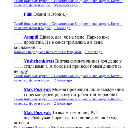
Такой бокс нам нужен! Сексапильная Бриджес и экс-модель Коттон
на весах: фото и видео
·
55 minutes ago
Filin
Эбани и Эбони.)
Такой бокс нам нужен! Сексапильная Бриджес и экс-модель Коттон
на весах: фото и видео
·
1 hour ago
Андрій
Цікаво, але, як на мене, Паркер вже
пробитий. Не в сенсі трималки, а в сенсі
виснаження...
Кабайел передумал насчёт боя с Итаумой
·
2 hours ago
Yushchenkivets
Вигляд симпатичний ( хоч дещо у
стилі вамп ). А бокс цей при всій повазі дивитись
не буду.
Такой бокс нам нужен! Сексапильная Бриджес и экс-модель Коттон
на весах: фото и видео
·
2 hours ago
Mak Poznyak
Можна проводити лише зважування
і пресконференції, кому потрібен той мордобій?
Такой бокс нам нужен! Сексапильная Бриджес и экс-модель Коттон
на весах: фото и видео
·
2 hours ago
Mak Poznyak
Та яка ж там нічия, Руїз
перебоксував Паркера, того лише домашні судді
витягли.
Руис оценил Итауму: «Мы бы устроили настоящую рубку»
·
2 hours