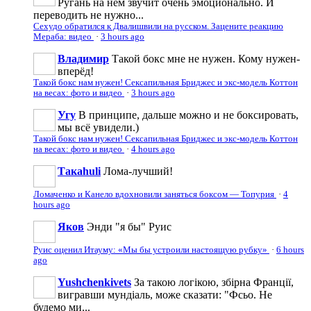
Ругань на нем звучит очень эмоционально. И
переводить не нужно...
Сехудо обратился к Двалишвили на русском. Зацените реакцию
Мераба: видео
·
3 hours ago
Владимир
Такой бокс мне не нужен. Кому нужен-
вперёд!
Такой бокс нам нужен! Сексапильная Бриджес и экс-модель Коттон
на весах: фото и видео
·
3 hours ago
Угу
В принципе, дальше можно и не боксировать,
мы всё увидели.)
Такой бокс нам нужен! Сексапильная Бриджес и экс-модель Коттон
на весах: фото и видео
·
4 hours ago
Такаhuli
Лома-лучший!
Ломаченко и Канело вдохновили заняться боксом — Топурия
·
4
hours ago
Яков
Энди "я бы" Руис
Руис оценил Итауму: «Мы бы устроили настоящую рубку»
·
6 hours
ago
Yushchenkivets
За такою логікою, збірна Франції,
вигравши мундіаль, може сказати: "Фсьо. Не
будемо ми...