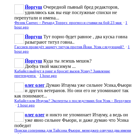
Йоргуш
Очередной пьяный бред редакторов,
удивляюсь как вы еще послужные списки не
перепутали и имена...
Фрэнк Санчес – Ричард Торрез: прогноз и ставки на бой 23 мая
·
1
hour ago
Йоргуш
Тут порно будет равное , два куска говна
разыграют титул говна..
Гассиев проведёт защиту титула против Йоки. Усик следующий?
·
1
hour ago
Йоргуш
Куда ты лезешь мешок?
Дюбуа твой максимум ...
Кабайел выйдет в ринг и бросит вызов Усику? Заявление
претендента
·
1 hour ago
олег олег
Думаю Итаума уже сильнее Усика,Фьюри
и других ветеранов. Но они его не упоминают так
как понимают...
Кабайел или Итаума? Эксперты о последствиях боя Усик – Верхувен
·
1 hour ago
олег олег
и никто не упоминает Итауму, а ведь он
уже явно сильнее Фьюри, и даже думаю что Усика
победит
Поиски соперника для Тайсона Фьюри: менеджер озвучил два имени