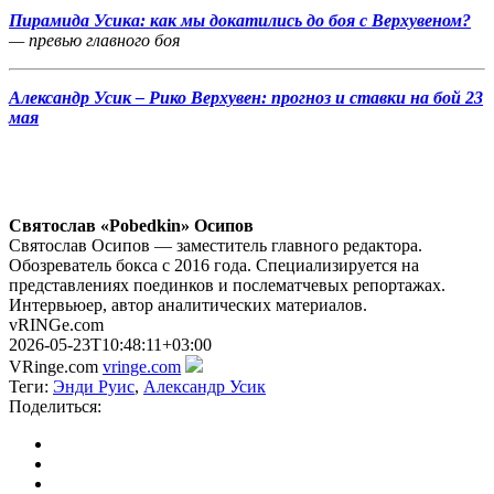
Пирамида Усика: как мы докатились до боя с Верхувеном?
—
превью главного боя
Александр Усик – Рико Верхувен: прогноз и ставки на бой 23
мая
Святослав «Pobedkin» Осипов
Святослав Осипов — заместитель главного редактора.
Обозреватель бокса с 2016 года. Специализируется на
представлениях поединков и послематчевых репортажах.
Интервьюер, автор аналитических материалов.
vRINGe.com
2026-05-23T10:48:11+03:00
VRinge.com
vringe.com
Теги:
Энди Руис
,
Александр Усик
Поделиться: