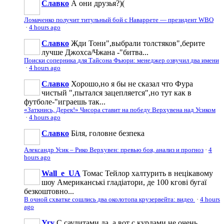
Славко
А они друзья?)(
Ломаченко получит титульный бой с Наваррете — президент WBO
·
4 hours ago
Славко
Жди Тони",выбрали толстяков",берите
лучше Джохса/Чжана -"битва...
Поиски соперника для Тайсона Фьюри: менеджер озвучил два имени
·
4 hours ago
Славко
Хорошо,но я бы не сказал что Фура
чистый ",пытался зацепляется",но тут как в
футболе-"играешь так...
«Заткнись, Дерек!» Чисора ставит на победу Верхувена над Усиком
·
4 hours ago
Славко
Біля, головне безпека
Александр Усик – Рико Верхувен: превью боя, анализ и прогноз
·
4
hours ago
Wall_e_UA
Томас Тейлор халтурить в нецікавому
шоу Американські гладіатори, де 100 кгові бугаї
безкоштовно...
В очной схватке сошлись два околотопа крузервейта: видео
·
4 hours
ago
Угу
С саудитами да, а вот с курдами не очень.