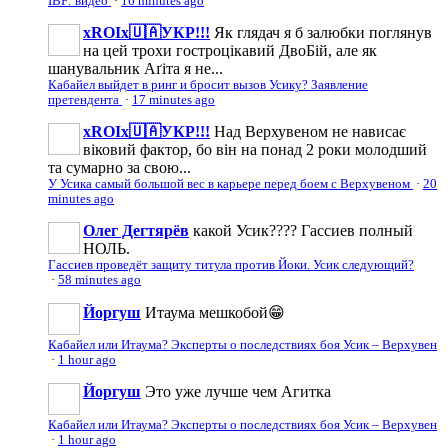
IBF: видео
·
16 minutes ago
xROIx🇺🇦УКР!!!
Як глядач я б залюбки поглянув
на цей трохи гостроцікавий ДвоБій, але як
шанувальник Аґіта я не...
Кабайел выйдет в ринг и бросит вызов Усику? Заявление
претендента
·
17 minutes ago
xROIx🇺🇦УКР!!!
Над Верхувеном не нависає
віковий фактор, бо він на понад 2 роки молодший
та сумарно за свою...
У Усика самый большой вес в карьере перед боем с Верхувеном
·
20
minutes ago
Олег Дегтярёв
какой Усик???? Гассиев полный
НОЛЬ.
Гассиев проведёт защиту титула против Йоки. Усик следующий?
·
58 minutes ago
Йоргуш
Итаума мешкобой😁
Кабайел или Итаума? Эксперты о последствиях боя Усик – Верхувен
·
1 hour ago
Йоргуш
Это уже лучше чем Агитка
Кабайел или Итаума? Эксперты о последствиях боя Усик – Верхувен
·
1 hour ago