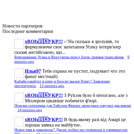
Новости
партнеров
Последние
комментарии
xROIx🇺🇦УКР!!!
✅На скільки я зрозумів, то
формулюючи своє запитання Усику інтерв'юер
сказав англійською, що...
Взвешивание Усика и Верхувена перед боем: прямая трансляция
·
9
minutes ago
Илья97
Тебя охрана не пустит, подумает что это
фанат местный)
Кабайел выйдет в ринг и бросит вызов Усику? Заявление
претендента
·
13 minutes ago
xROIx🇺🇦УКР!!!
З Руїсом було б непогано, але з
Міллером цікавіше побачити ф'юрі.
Поиски соперника для Тайсона Фьюри: менеджер озвучил два имени
·
14 minutes ago
xROIx🇺🇦УКР!!!
В будь-якому разі від Амарі це
хороша заявка на майбутнє.
Новое имя в дивизионе? Джонс побил экс-чемпиона в элиминаторе