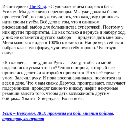
Из интервью
The Ring
: «С удовольствием подрался бы с
Усиком. Мы даже вели переговоры. Мы уже должны были
провести бой, но так уж случилось, что каждому пришлось
идти своим путём. Всё дело в том, что я слишком
рискованный выбор для большинства супертяжей. Поэтому у
них другие приоритеты. Но как только я вернусь и наберу ход,
у них не останется другого выбора — придётся дать мне бой.
Меня мало кто видел в 100% готовности. Например, сейчас я
набрал классную форму, чувствую себя хорошо. Чувствую
силу».
«Я голоден, — не удивил Руис. — Хочу, чтобы со мной
поделились куском этого о**енного пирога, который все
принялись делить и который я пропустил. Но я всё сделал с
умом. Залечил руку. И пока восстанавливался, посмотрел на
всех в деле. Что я вам скажу. Дерутся, проигрывают, получают
подсрачников, проводят какие-то никому нафиг ненужные
реванши вместо того, чтобы дать возможность другим
бойцам... Хватит. Я вернулся. Вот и всё».
Усик – Верхувен. ВСЕ прогнозы на бой: мнения бойцов,
тренеров, экспертов