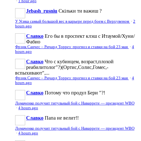
·
1 hour ago
Jebash_rusniu
Скільки ти важиш ?
У Усика самый большой вес в карьере перед боем с Верхувеном
·
2
hours ago
Славко
Его бы в проспект клэш с Итаумой/Хуни/
Фабио
Фрэнк Санчес – Ричард Торрез: прогноз и ставки на бой 23 мая
·
4
hours ago
Славко
Что с кубинцем, возраст,плохой
реабилитолог"?)(Ортис,Солис,Гомес,-
вспыхивают",...
Фрэнк Санчес – Ричард Торрез: прогноз и ставки на бой 23 мая
·
4
hours ago
Славко
Потому что продул Бери "?!
Ломаченко получит титульный бой с Наваррете — президент WBO
·
4 hours ago
Славко
Папа не велит!!
Ломаченко получит титульный бой с Наваррете — президент WBO
·
4 hours ago