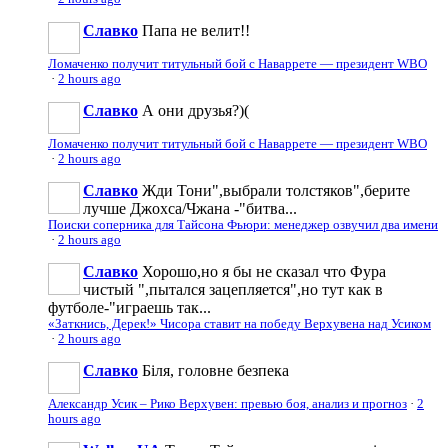
Славко
Папа не велит!!
Ломаченко получит титульный бой с Наваррете — президент WBO
·
2 hours ago
Славко
А они друзья?)(
Ломаченко получит титульный бой с Наваррете — президент WBO
·
2 hours ago
Славко
Жди Тони",выбрали толстяков",берите
лучше Джохса/Чжана -"битва...
Поиски соперника для Тайсона Фьюри: менеджер озвучил два имени
·
2 hours ago
Славко
Хорошо,но я бы не сказал что Фура
чистый ",пытался зацепляется",но тут как в
футболе-"играешь так...
«Заткнись, Дерек!» Чисора ставит на победу Верхувена над Усиком
·
2 hours ago
Славко
Біля, головне безпека
Александр Усик – Рико Верхувен: превью боя, анализ и прогноз
·
2
hours ago