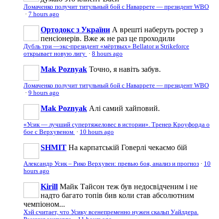
Ломаченко получит титульный бой с Наваррете — президент WBO
·
7 hours ago
Ортодокс з України
А врешті наберуть ростер з
пенсіонерів. Вже ж не раз це проходили
Дубль три —экс-президент «мёртвых» Bellator и Strikeforce
открывает новую лигу
·
8 hours ago
Mak Poznyak
Точно, я навіть забув.
Ломаченко получит титульный бой с Наваррете — президент WBO
·
9 hours ago
Mak Poznyak
Алі самий хайповий.
«Усик — лучший супертяжеловес в истории». Тренер Кроуфорда о
бое с Верхувеном
·
10 hours ago
SHMIT
На карпатській Говерлі чекаємо бій
Александр Усик – Рико Верхувен: превью боя, анализ и прогноз
·
10
hours ago
Kirill
Майк Тайсон теж був недосвідченим і не
надто багато топів бив коли став абсолютним
чемпіоном...
Хэй считает, что Усику всенепременно нужен скальп Уайлдера.