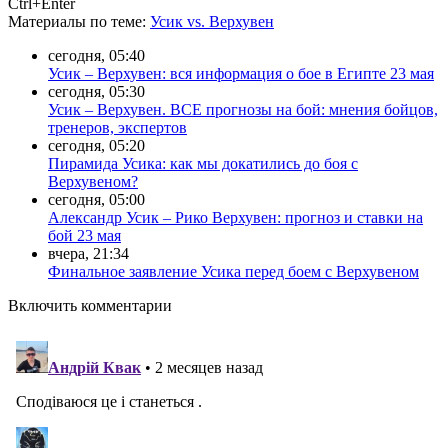
Ctrl+Enter
Материалы
по теме
:
Усик vs. Верхувен
сегодня, 05:40
Усик – Верхувен: вся информация о бое в Египте 23 мая
сегодня, 05:30
Усик – Верхувен. ВСЕ прогнозы на бой: мнения бойцов,
тренеров, экспертов
сегодня, 05:20
Пирамида Усика: как мы докатились до боя с
Верхувеном?
сегодня, 05:00
Александр Усик – Рико Верхувен: прогноз и ставки на
бой 23 мая
вчера, 21:34
Финальное заявление Усика перед боем с Верхувеном
Включить комментарии