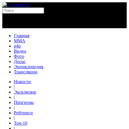
Главная
MMA
p4p
Видео
Фото
Досье
Энциклопедия
Трансляции
Новости
|
Эксклюзив
|
Прогнозы
|
Рейтинги
|
Топ-10
|