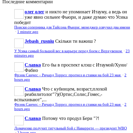
Последние
комментарии
олег олег
и никто не упоминает Итауму, а ведь он
уже явно сильнее Фьюри, и даже думаю что Усика
победит
Поиски соперника для Тайсона Фьюри: менеджер озвучил два имени
·
1 minute ago
Jebash_rusniu
Скільки ти важиш ?
У Усика самый большой вес в карьере перед боем с Верхувеном
·
23
minutes ago
Славко
Его бы в проспект клэш с Итаумой/Хуни/
Фабио
Фрэнк Санчес – Ричард Торрез: прогноз и ставки на бой 23 мая
·
2
hours ago
Славко
Что с кубинцем, возраст,плохой
реабилитолог"?)(Ортис,Солис,Гомес,-
вспыхивают",...
Фрэнк Санчес – Ричард Торрез: прогноз и ставки на бой 23 мая
·
2
hours ago
Славко
Потому что продул Бери "?!
Ломаченко получит титульный бой с Наваррете — президент WBO
·
2 hours ago