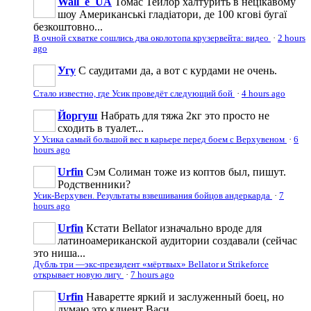
Wall_e_UA
Томас Тейлор халтурить в нецікавому
шоу Американські гладіатори, де 100 кгові бугаї
безкоштовно...
В очной схватке сошлись два околотопа крузервейта: видео
·
2 hours
ago
Угу
С саудитами да, а вот с курдами не очень.
Стало известно, где Усик проведёт следующий бой
·
4 hours ago
Йоргуш
Набрать для тяжа 2кг это просто не
сходить в туалет...
У Усика самый большой вес в карьере перед боем с Верхувеном
·
6
hours ago
Urfin
Сэм Солиман тоже из коптов был, пишут.
Родственники?
Усик-Верхувен. Результаты взвешивания бойцов андеркарда
·
7
hours ago
Urfin
Кстати Bellator изначально вроде для
латиноамериканской аудитории создавали (сейчас
это ниша...
Дубль три —экс-президент «мёртвых» Bellator и Strikeforce
открывает новую лигу
·
7 hours ago
Urfin
Наваретте яркий и заслуженный боец, но
думаю это клиент Васи