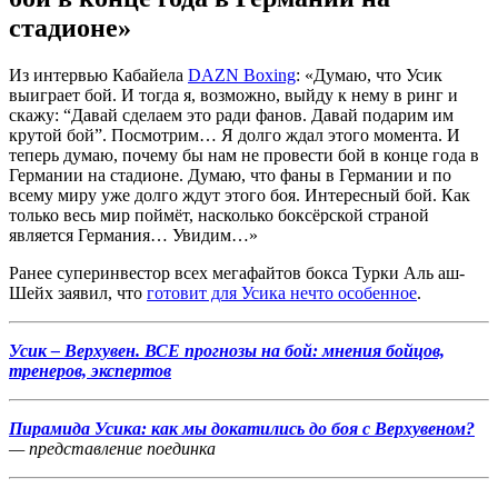
стадионе»
Из интервью Кабайела
DAZN Boxing
: «Думаю, что Усик
выиграет бой. И тогда я, возможно, выйду к нему в ринг и
скажу: “Давай сделаем это ради фанов. Давай подарим им
крутой бой”. Посмотрим… Я долго ждал этого момента. И
теперь думаю, почему бы нам не провести бой в конце года в
Германии на стадионе. Думаю, что фаны в Германии и по
всему миру уже долго ждут этого боя. Интересный бой. Как
только весь мир поймёт, насколько боксёрской страной
является Германия… Увидим…»
Ранее суперинвестор всех мегафайтов бокса Турки Аль аш-
Шейх заявил, что
готовит для Усика нечто особенное
.
Усик – Верхувен. ВСЕ прогнозы на бой: мнения бойцов,
тренеров, экспертов
Пирамида Усика: как мы докатились до боя с Верхувеном?
— представление поединка