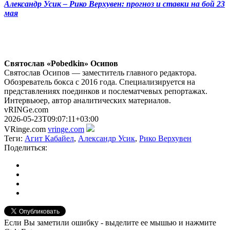
Александр Усик – Рико Верхувен: прогноз и ставки на бой 23
мая
Святослав «Pobedkin» Осипов
Святослав Осипов — заместитель главного редактора.
Обозреватель бокса с 2016 года. Специализируется на
представлениях поединков и послематчевых репортажах.
Интервьюер, автор аналитических материалов.
vRINGe.com
2026-05-23T09:07:11+03:00
VRinge.com
vringe.com
Теги:
Агит Кабайел
,
Александр Усик
,
Рико Верхувен
Поделиться:
Если Вы заметили ошибку - выделите ее мышью и нажмите