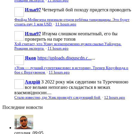
Реакция эксперта
·
11 hours ago
Илья97
Четвертый бой походу придется проводить
Флойда Мейвезера признали отцом ребёнка танцовщицы. Это будет
стоить ему 1 млн USD
·
11 hours ago
Илья97
Итаума слишком неопытный, его бы
проверить на паре топов
Хэй считает, что Усику всенепременно нужен скальп Уайлдера.
Реакция эксперта
·
11 hours ago
Яков
https://uploads.disquscdn.c...
...
«Усик — лучший супертяжеловес в истории». Тренер Кроуфорда о
бое с Верхувеном
·
11 hours ago
Андрій
З 2022 року між саудитами та Туреччиною
все вельми непогано складається в межах
взаємовідносин....
Стало известно, где Усик проведёт следующий бой
·
12 hours ago
Последние
новости
сегодня, 09:05