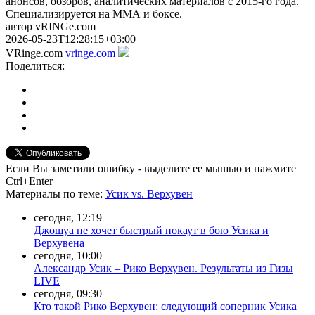
анонсов, обзоров, аналитических материалов с 2015-го года.
Специализируется на ММА и боксе.
автор vRINGe.com
2026-05-23T12:28:15+03:00
VRinge.com
vringe.com
Поделиться:
Если Вы заметили ошибку - выделите ее мышью и нажмите
Ctrl+Enter
Материалы
по теме
:
Усик vs. Верхувен
сегодня, 12:19
Джошуа не хочет быстрый нокаут в бою Усика и
Верхувена
сегодня, 10:00
Александр Усик – Рико Верхувен. Результаты из Гизы
LIVE
сегодня, 09:30
Кто такой Рико Верхувен: следующий соперник Усика