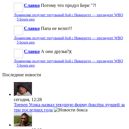
Славко
Потому что продул Бери "?!
Ломаченко получит титульный бой с Наваррете — президент WBO
·
5 hours ago
Славко
Папа не велит!!
Ломаченко получит титульный бой с Наваррете — президент WBO
·
5 hours ago
Славко
А они друзья?)(
Ломаченко получит титульный бой с Наваррете — президент WBO
·
5 hours ago
Последние
новости
сегодня, 12:28
Тренер Усика назвал текущую форму боксёра лучшей за
три последних года