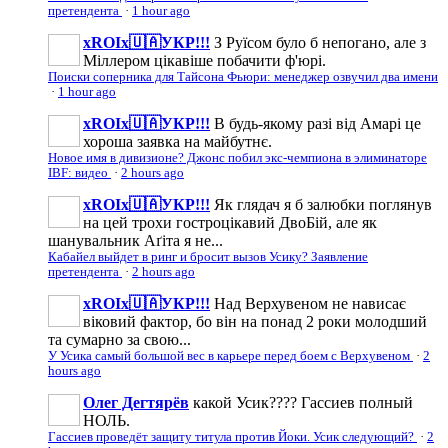
претендента
·
1 hour ago
xROIx🇺🇦УКР!!!
З Руїсом було б непогано, але з
Міллером цікавіше побачити ф'юрі.
Поиски соперника для Тайсона Фьюри: менеджер озвучил два имени
·
1 hour ago
xROIx🇺🇦УКР!!!
В будь-якому разі від Амарі це
хороша заявка на майбутнє.
Новое имя в дивизионе? Джонс побил экс-чемпиона в элиминаторе
IBF: видео
·
2 hours ago
xROIx🇺🇦УКР!!!
Як глядач я б залюбки поглянув
на цей трохи гостроцікавий ДвоБій, але як
шанувальник Аґіта я не...
Кабайел выйдет в ринг и бросит вызов Усику? Заявление
претендента
·
2 hours ago
xROIx🇺🇦УКР!!!
Над Верхувеном не нависає
віковий фактор, бо він на понад 2 роки молодший
та сумарно за свою...
У Усика самый большой вес в карьере перед боем с Верхувеном
·
2
hours ago
Олег Дегтярёв
какой Усик???? Гассиев полный
НОЛЬ.
Гассиев проведёт защиту титула против Йоки. Усик следующий?
·
2