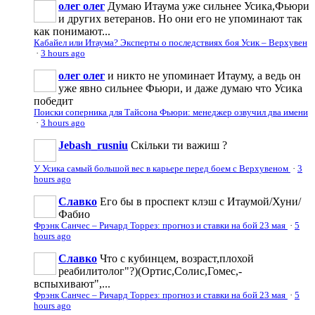
олег олег
Думаю Итаума уже сильнее Усика,Фьюри
и других ветеранов. Но они его не упоминают так
как понимают...
Кабайел или Итаума? Эксперты о последствиях боя Усик – Верхувен
·
3 hours ago
олег олег
и никто не упоминает Итауму, а ведь он
уже явно сильнее Фьюри, и даже думаю что Усика
победит
Поиски соперника для Тайсона Фьюри: менеджер озвучил два имени
·
3 hours ago
Jebash_rusniu
Скільки ти важиш ?
У Усика самый большой вес в карьере перед боем с Верхувеном
·
3
hours ago
Славко
Его бы в проспект клэш с Итаумой/Хуни/
Фабио
Фрэнк Санчес – Ричард Торрез: прогноз и ставки на бой 23 мая
·
5
hours ago
Славко
Что с кубинцем, возраст,плохой
реабилитолог"?)(Ортис,Солис,Гомес,-
вспыхивают",...
Фрэнк Санчес – Ричард Торрез: прогноз и ставки на бой 23 мая
·
5
hours ago