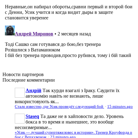
Новости
партнеров
Последние
комментарии
Андрій
Так курди взагалі з Іраку. Саудити їх
автономію навіть не визнають, лише
використовують як...
Стало известно, где Усик проведёт следующий бой
·
15 minutes ago
Staseq
Та даже не в хайповости дело. Уровень
бокса в то время и нынешнее, это вообще
несоизмеримые...
«Усик — лучший супертяжеловес в истории». Тренер Кроуфорда о
бое с Верхувеном
·
23 minutes ago