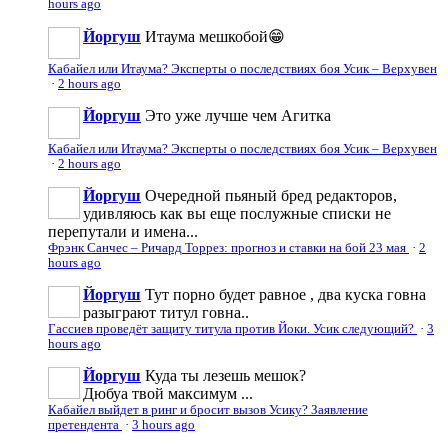
hours ago
Йоргуш
Итаума мешкобой😁
Кабайел или Итаума? Эксперты о последствиях боя Усик – Верхувен
·
2 hours ago
Йоргуш
Это уже лучше чем Агитка
Кабайел или Итаума? Эксперты о последствиях боя Усик – Верхувен
·
2 hours ago
Йоргуш
Очередной пьяный бред редакторов,
удивляюсь как вы еще послужные списки не
перепутали и имена...
Фрэнк Санчес – Ричард Торрез: прогноз и ставки на бой 23 мая
·
2
hours ago
Йоргуш
Тут порно будет равное , два куска говна
разыграют титул говна..
Гассиев проведёт защиту титула против Йоки. Усик следующий?
·
3
hours ago
Йоргуш
Куда ты лезешь мешок?
Дюбуа твой максимум ...
Кабайел выйдет в ринг и бросит вызов Усику? Заявление
претендента
·
3 hours ago