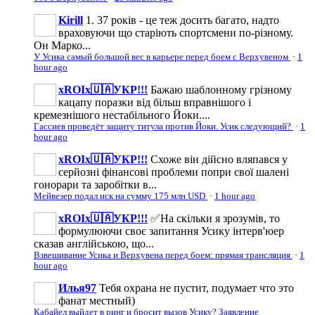
Kirill
1. 37 років - це теж досить багато, надто
враховуючи що старіють спортсмени по-різному.
Он Марко...
У Усика самый большой вес в карьере перед боем с Верхувеном
·
1
hour ago
xROIx🇺🇦УКР!!!
Бажаю шаблонному грізному
кацапу поразки від більш вправнішого і
кремезнішого нестабільного Йоки....
Гассиев проведёт защиту титула против Йоки. Усик следующий?
·
1
hour ago
xROIx🇺🇦УКР!!!
Схоже він дійсно вляпався у
серйозні фінансові проблеми попри свої шалені
гонорари та заробітки в...
Мейвезер подал иск на сумму 175 млн USD
·
1 hour ago
xROIx🇺🇦УКР!!!
✅На скільки я зрозумів, то
формулюючи своє запитання Усику інтерв'юер
сказав англійською, що...
Взвешивание Усика и Верхувена перед боем: прямая трансляция
·
1
hour ago
Илья97
Тебя охрана не пустит, подумает что это
фанат местный)
Кабайел выйдет в ринг и бросит вызов Усику? Заявление