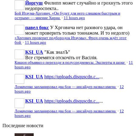
Йоргуш
Филипп может случайно и грохнуть этого
недопроспекта..
Бой Итаума-Хргович. «Он будет для него слишком быстрым и
острым» — мнение Хирна
·
11 hours ago
павел бокс
У Хрговича нет разового удара, он
может проверить только тоннажом. И то недолго)
«Хргович проверит подбородок Итаумы». Фроч очень ждёт этот
бой
·
11 hours ago
KSI_UA
"Как зналЪ"
Все стремятся отскочіть от Васілія.
Кишон объявил о переходе в полусредневесы. Эксперты в шоке
·
11
hours ago
KSI_UA
https://uploads.disquscdn.c...
...
Ломаченко запланировал два боя — инсайдер назвал имена
·
12
hours ago
KSI_UA
https://uploads.disquscdn.c...
...
Ломаченко запланировал два боя — инсайдер назвал имена
·
12
hours ago
Последние
новости