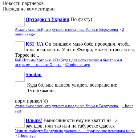
Новости
партнеров
Последние
комментарии
Ортодокс з України
По-факту)
Атлас сказал всё, что думает о поединке Усика и Верхувена
·
2
minutes ago
KSI_UA
Он слишком мало боёв проводил, чтобы
прогнозировать. Усик и Фьюри, может, отбегаются,
Торрес не...
Бой Итаума-Хргович. «Он будет для него слишком быстрым и
острым» — мнение Хирна
·
32 minutes ago
Shodan
Куда больше шансов увидеть возвращение
Тутанхамона.
норм прикол )))
Атлас сказал всё, что думает о поединке Усика и Верхувена
·
1 hour
ago
Илья97
Выносливости ему не хватит на 12
раундов, или тко или на табуретке сдастся
Усик не победит Верхувена досрочно — прогноз экс-чемпиона мира
·
1 hour ago