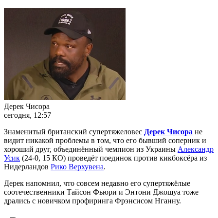
Дерек Чисора
сегодня, 12:57
Знаменитый британский супертяжеловес
Дерек Чисора
не
видит никакой проблемы в том, что его бывший соперник и
хороший друг, объединённый чемпион из Украины
Александр
Усик
(24-0, 15 КО) проведёт поединок против кикбоксёра из
Нидерландов
Рико Верхувена
.
Дерек напомнил, что совсем недавно его супертяжёлые
соотечественники Тайсон Фьюри и Энтони Джошуа тоже
дрались с новичком профиринга Фрэнсисом Нганну.