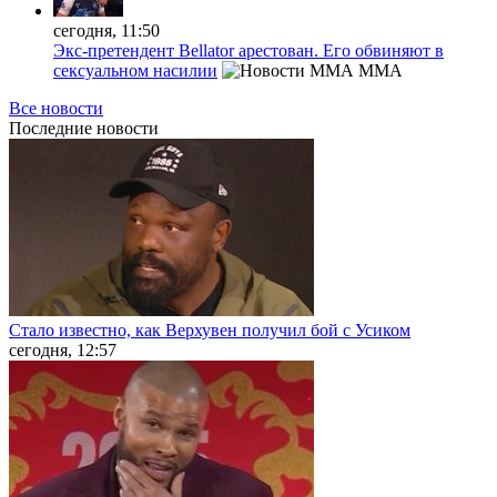
сегодня, 11:50
Экс-претендент Bellator арестован. Его обвиняют в
сексуальном насилии
MMA
Все новости
Последние
новости
Стало известно, как Верхувен получил бой с Усиком
сегодня, 12:57