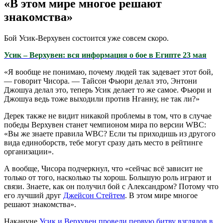
«В этом мире многое решают
знакомства»
Бой Усик-Верхувен состоится уже совсем скоро.
Усик – Верхувен: вся информация о бое в Египте 23 мая
«Я вообще не понимаю, почему людей так задевает этот бой,
— говорит Чисора. — Тайсон Фьюри делал это, Энтони
Джошуа делал это, теперь Усик делает то же самое. Фьюри и
Джошуа ведь тоже выходили против Нганну, не так ли?»
Дерек также не видит никакой проблемы в том, что в случае
победы Верхувен станет чемпионом мира по версии WBC:
«Вы же знаете правила WBC? Если ты приходишь из другого
вида единоборств, тебе могут сразу дать место в рейтинге
организации».
А вообще, Чисора подчеркнул, что «сейчас всё зависит не
только от того, насколько ты хорош. Большую роль играют и
связи. Знаете, как он получил бой с Александром? Потому что
его лучший друг
Джейсон Стейтем
. В этом мире многое
решают знакомства».
Накануне
Усик и Верхувен провели первую битву взглядов в