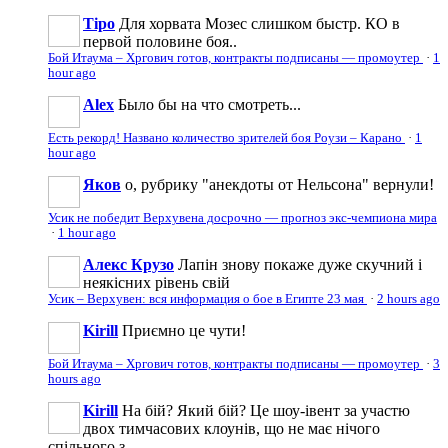
Tipo
Для хорвата Мозес слишком быстр. КО в
первой половине боя..
Бой Итаума – Хргович готов, контракты подписаны — промоутер
·
1
hour ago
Аlеx
Было бы на что смотреть...
Есть рекорд! Названо количество зрителей боя Роузи – Карано
·
1
hour ago
Яков
о, рубрику "анекдоты от Нельсона" вернули!
Усик не победит Верхувена досрочно — прогноз экс-чемпиона мира
·
1 hour ago
Алекс Крузо
Лапін знову покаже дуже скучний і
неякісних рівень свій
Усик – Верхувен: вся информация о бое в Египте 23 мая
·
2 hours ago
Kirill
Приємно це чути!
Бой Итаума – Хргович готов, контракты подписаны — промоутер
·
3
hours ago
Kirill
На бій? Який бій? Це шоу-івент за участю
двох тимчасових клоунів, що не має нічого
спільного з...