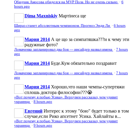
Обидчик Амосова обиделся на MVP Пола. Но не очень сильно
·
6
hours ago
Dima Maxniskiy
Мартінеса ще
Шираз станет абсолютным чемпионом. Прогноз Энди Ли
·
6 hours
ago
Мария 2014
А це що за симпатяшка???и к чему эти
радужные фото?
Ломаченко запланировал два боя — инсайдер назвал имена
·
7 hours
ago
Мария 2014
Буде.Кум обязательно поздравит
Ломаченко запланировал два боя — инсайдер назвал имена
·
7 hours
ago
Мария 2014
Хорошо,что наши чемпы-супертяжи
сплошь доктора философии???😭
«Вот почему я побью Усика». Верхувен рассказал, чем удивит
украинца
·
8 hours ago
Евгений
Интерес к этому "бою" будет только в том
случае,если Рико апсетнет Усика. Хайлайты в...
«Вот почему я побью Усика». Верхувен рассказал, чем удивит
украинца
·
9 hours ago