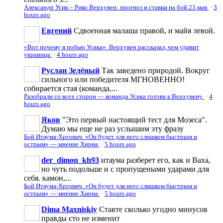
Александр Усик – Рико Верхувен: прогноз и ставки на бой 23 мая
·
3
hours ago
Евгений
Сдвоенная малаша правой, и майя левой.
«Вот почему я побью Усика». Верхувен рассказал, чем удивит
украинца
·
4 hours ago
Руслан Зелёный
Так заведено природой. Вокруг
сильного или победителя МГНОВЕННО!
собирается стая (команда,...
Разобрали со всех сторон — команда Усика готова к Верхувену
·
4
hours ago
Яков
"Это первый настоящий тест для Мозеса".
Думаю мы еще не раз услышим эту фразу
Бой Итаума-Хргович. «Он будет для него слишком быстрым и
острым» — мнение Хирна
·
5 hours ago
der_dimon_kh93
итаума разберет его, как и Ваха,
но чуть подольше и с пропущеными ударами для
себя. камон,...
Бой Итаума-Хргович. «Он будет для него слишком быстрым и
острым» — мнение Хирна
·
5 hours ago
Dima Maxniskiy
Ставте сколько угодно минусов
правды єто не изменит