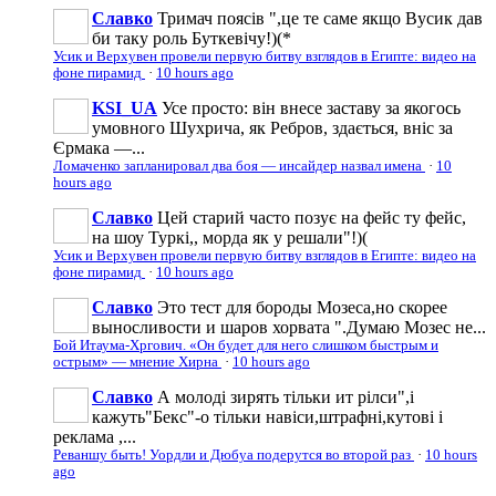
Славко
Тримач поясів ",це те саме якщо Вусик дав
би таку роль Буткевічу!)(*
Усик и Верхувен провели первую битву взглядов в Египте: видео на
фоне пирамид
·
10 hours ago
KSI_UA
Усе просто: він внесе заставу за якогось
умовного Шухрича, як Ребров, здається, вніс за
Єрмака —...
Ломаченко запланировал два боя — инсайдер назвал имена
·
10
hours ago
Славко
Цей старий часто позує на фейс ту фейс,
на шоу Туркі,, морда як у решали"!)(
Усик и Верхувен провели первую битву взглядов в Египте: видео на
фоне пирамид
·
10 hours ago
Славко
Это тест для бороды Мозеса,но скорее
выносливости и шаров хорвата ".Думаю Мозес не...
Бой Итаума-Хргович. «Он будет для него слишком быстрым и
острым» — мнение Хирна
·
10 hours ago
Славко
А молоді зирять тільки ит рілси",і
кажуть"Бекс"-о тільки навіси,штрафні,кутові і
реклама ,...
Реваншу быть! Уордли и Дюбуа подерутся во второй раз
·
10 hours
ago