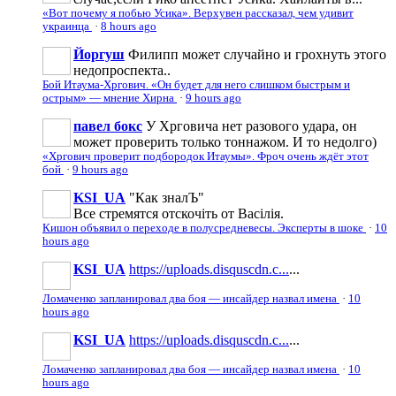
«Вот почему я побью Усика». Верхувен рассказал, чем удивит
украинца
·
8 hours ago
Йоргуш
Филипп может случайно и грохнуть этого
недопроспекта..
Бой Итаума-Хргович. «Он будет для него слишком быстрым и
острым» — мнение Хирна
·
9 hours ago
павел бокс
У Хрговича нет разового удара, он
может проверить только тоннажом. И то недолго)
«Хргович проверит подбородок Итаумы». Фроч очень ждёт этот
бой
·
9 hours ago
KSI_UA
"Как зналЪ"
Все стремятся отскочіть от Васілія.
Кишон объявил о переходе в полусредневесы. Эксперты в шоке
·
10
hours ago
KSI_UA
https://uploads.disquscdn.c...
...
Ломаченко запланировал два боя — инсайдер назвал имена
·
10
hours ago
KSI_UA
https://uploads.disquscdn.c...
...
Ломаченко запланировал два боя — инсайдер назвал имена
·
10
hours ago