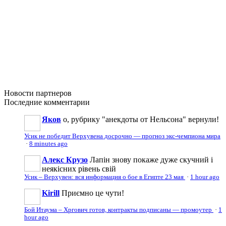
Новости
партнеров
Последние
комментарии
Яков
о, рубрику "анекдоты от Нельсона" вернули!
Усик не победит Верхувена досрочно — прогноз экс-чемпиона мира
·
8 minutes ago
Алекс Крузо
Лапін знову покаже дуже скучний і
неякісних рівень свій
Усик – Верхувен: вся информация о бое в Египте 23 мая
·
1 hour ago
Kirill
Приємно це чути!
Бой Итаума – Хргович готов, контракты подписаны — промоутер
·
1
hour ago