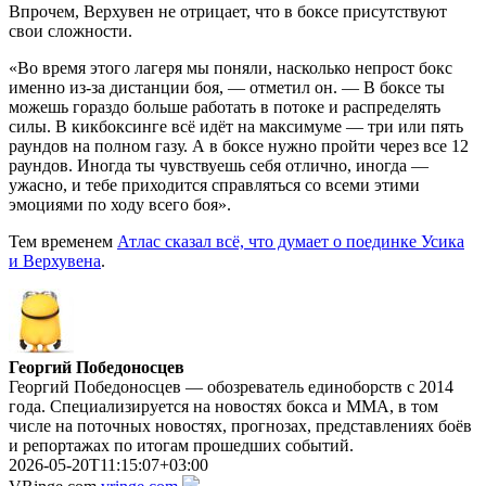
Впрочем, Верхувен не отрицает, что в боксе присутствуют
свои сложности.
«Во время этого лагеря мы поняли, насколько непрост бокс
именно из-за дистанции боя, — отметил он. — В боксе ты
можешь гораздо больше работать в потоке и распределять
силы. В кикбоксинге всё идёт на максимуме — три или пять
раундов на полном газу. А в боксе нужно пройти через все 12
раундов. Иногда ты чувствуешь себя отлично, иногда —
ужасно, и тебе приходится справляться со всеми этими
эмоциями по ходу всего боя».
Тем временем
Атлас сказал всё, что думает о поединке Усика
и Верхувена
.
Георгий Победоносцев
Георгий Победоносцев — обозреватель единоборств с 2014
года. Специализируется на новостях бокса и ММА, в том
числе на поточных новостях, прогнозах, представлениях боёв
и репортажах по итогам прошедших событий.
2026-05-20T11:15:07+03:00