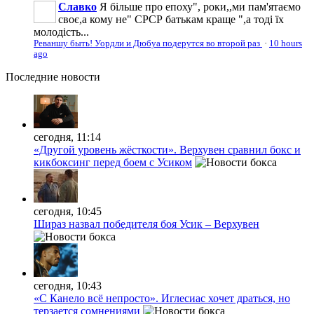
Славко
Я більше про епоху", роки,,ми пам'ятаємо
своє,а кому не" СРСР батькам краще ",а тоді їх
молодість...
Реваншу быть! Уордли и Дюбуа подерутся во второй раз
·
10 hours
ago
Последние
новости
сегодня, 11:14
«Другой уровень жёсткости». Верхувен сравнил бокс и
кикбоксинг перед боем с Усиком
сегодня, 10:45
Шираз назвал победителя боя Усик – Верхувен
сегодня, 10:43
«С Канело всё непросто». Иглесиас хочет драться, но
терзается сомнениями