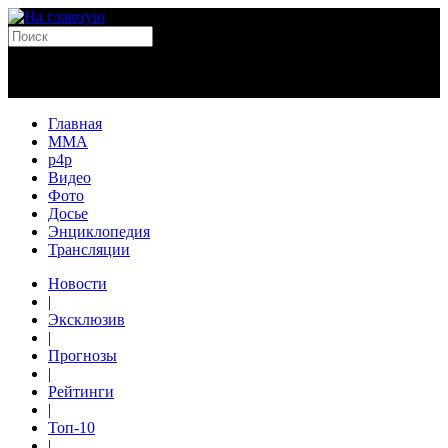
Главная
MMA
p4p
Видео
Фото
Досье
Энциклопедия
Трансляции
Новости
|
Эксклюзив
|
Прогнозы
|
Рейтинги
|
Топ-10
|