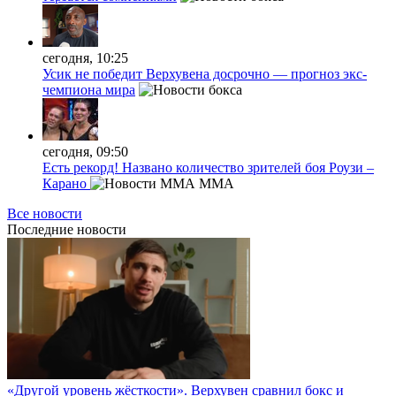
сегодня, 10:25
Усик не победит Верхувена досрочно — прогноз экс-
чемпиона мира
сегодня, 09:50
Есть рекорд! Названо количество зрителей боя Роузи –
Карано
MMA
Все новости
Последние
новости
«Другой уровень жёсткости». Верхувен сравнил бокс и