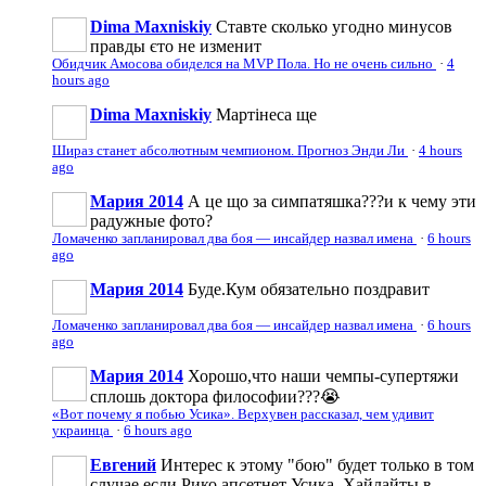
Dima Maxniskiy
Ставте сколько угодно минусов
правды єто не изменит
Обидчик Амосова обиделся на MVP Пола. Но не очень сильно
·
4
hours ago
Dima Maxniskiy
Мартінеса ще
Шираз станет абсолютным чемпионом. Прогноз Энди Ли
·
4 hours
ago
Мария 2014
А це що за симпатяшка???и к чему эти
радужные фото?
Ломаченко запланировал два боя — инсайдер назвал имена
·
6 hours
ago
Мария 2014
Буде.Кум обязательно поздравит
Ломаченко запланировал два боя — инсайдер назвал имена
·
6 hours
ago
Мария 2014
Хорошо,что наши чемпы-супертяжи
сплошь доктора философии???😭
«Вот почему я побью Усика». Верхувен рассказал, чем удивит
украинца
·
6 hours ago
Евгений
Интерес к этому "бою" будет только в том
случае,если Рико апсетнет Усика. Хайлайты в...