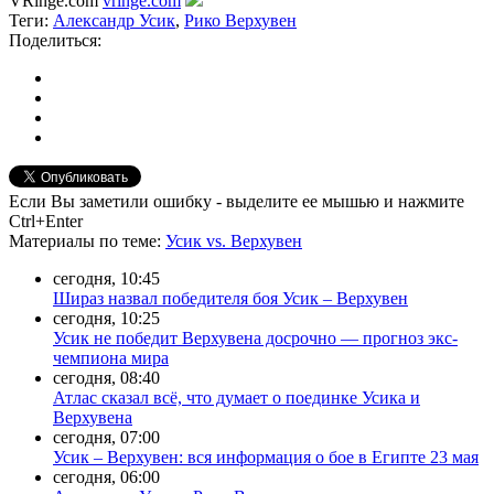
VRinge.com
vringe.com
Теги:
Александр Усик
,
Рико Верхувен
Поделиться:
Если Вы заметили ошибку - выделите ее мышью и нажмите
Ctrl+Enter
Материалы
по теме
:
Усик vs. Верхувен
сегодня, 10:45
Шираз назвал победителя боя Усик – Верхувен
сегодня, 10:25
Усик не победит Верхувена досрочно — прогноз экс-
чемпиона мира
сегодня, 08:40
Атлас сказал всё, что думает о поединке Усика и
Верхувена
сегодня, 07:00
Усик – Верхувен: вся информация о бое в Египте 23 мая
сегодня, 06:00