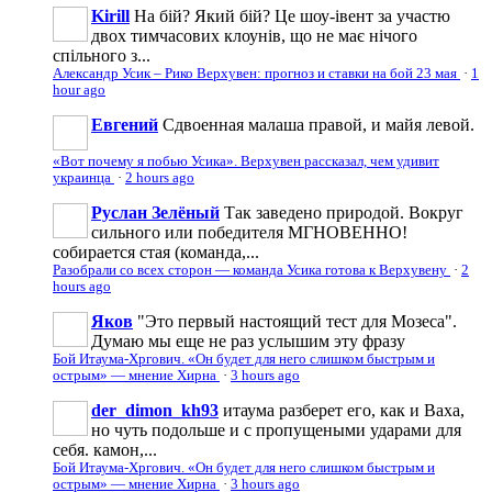
Kirill
На бій? Який бій? Це шоу-івент за участю
двох тимчасових клоунів, що не має нічого
спільного з...
Александр Усик – Рико Верхувен: прогноз и ставки на бой 23 мая
·
1
hour ago
Евгений
Сдвоенная малаша правой, и майя левой.
«Вот почему я побью Усика». Верхувен рассказал, чем удивит
украинца
·
2 hours ago
Руслан Зелёный
Так заведено природой. Вокруг
сильного или победителя МГНОВЕННО!
собирается стая (команда,...
Разобрали со всех сторон — команда Усика готова к Верхувену
·
2
hours ago
Яков
"Это первый настоящий тест для Мозеса".
Думаю мы еще не раз услышим эту фразу
Бой Итаума-Хргович. «Он будет для него слишком быстрым и
острым» — мнение Хирна
·
3 hours ago
der_dimon_kh93
итаума разберет его, как и Ваха,
но чуть подольше и с пропущеными ударами для
себя. камон,...
Бой Итаума-Хргович. «Он будет для него слишком быстрым и
острым» — мнение Хирна
·
3 hours ago