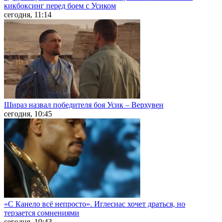
кикбоксинг перед боем с Усиком
сегодня, 11:14
Шираз назвал победителя боя Усик – Верхувен
сегодня, 10:45
«С Канело всё непросто». Иглесиас хочет драться, но
терзается сомнениями
сегодня, 10:43