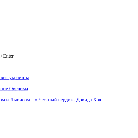
+Enter
ивит украинца
ение Оверима
лдом и Льюисом…» Честный вердикт Дэвида Хэя