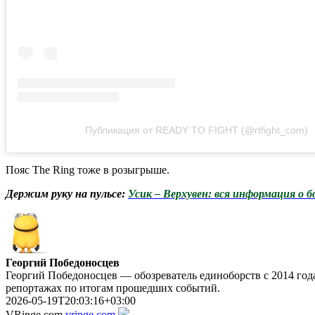
Публикация от READY TO FIGHT (@rtfight_com)
Пояс The Ring тоже в розыгрыше.
Держим руку на пуль
се:
Усик – Верхувен: вся информация о б
Георгий Победоносцев
Георгий Победоносцев — обозреватель единоборств с 2014 года
репортажах по итогам прошедших событий.
2026-05-19T20:03:16+03:00
VRinge.com
vringe.com