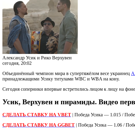
Александр Усик и Рико Верхувен
сегодня, 20:02
Объединённый чемпион мира в супертяжёлом весе украинец
А
принадлежащими Усику титулами WBC и WBA на кону.
Сегодня соперники впервые встретились лицом к лицу на фон
Усик, Верхувен и пирамиды. Видео перв
СДЕЛАТЬ СТАВКУ НА VBET
| Победа Усика — 1.015 / Поб
СДЕЛАТЬ СТАВКУ НА GGBET
| Победа Усика — 1.06 / По