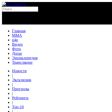
Главная
MMA
p4p
Видео
Фото
Досье
Энциклопедия
Трансляции
Новости
|
Эксклюзив
|
Прогнозы
|
Рейтинги
|
Топ-10
|