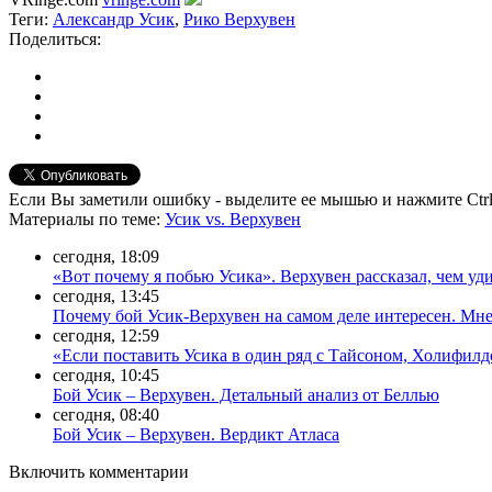
Теги:
Александр Усик
,
Рико Верхувен
Поделиться:
Если Вы заметили ошибку - выделите ее мышью и нажмите Ctrl
Материалы
по теме
:
Усик vs. Верхувен
сегодня, 18:09
«Вот почему я побью Усика». Верхувен рассказал, чем уд
сегодня, 13:45
Почему бой Усик-Верхувен на самом деле интересен. Мн
сегодня, 12:59
«Если поставить Усика в один ряд с Тайсоном, Холифи
сегодня, 10:45
Бой Усик – Верхувен. Детальный анализ от Беллью
сегодня, 08:40
Бой Усик – Верхувен. Вердикт Атласа
Включить комментарии