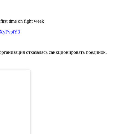
irst time on fight week
HzXyFvpiY3
организация отказалась санкционировать поединок.