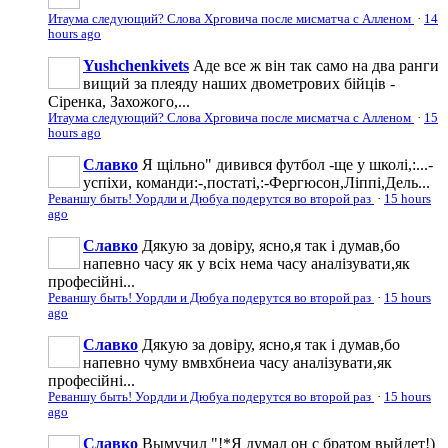
Итаума следующий? Слова Хрговича после мисматча с Алленом
·
14
hours ago
Yushchenkivets
Аде все ж він так само на два ранги
вищий за плеяду наших двометрових бійців -
Сіренка, Захожого,...
Итаума следующий? Слова Хрговича после мисматча с Алленом
·
15
hours ago
Славко
Я щільно" дивився футбол -ще у школі,:...-
успіхи, команди:-,постаті,:-Фергюсон,Ліппі,Дель...
Реваншу быть! Уордли и Дюбуа подерутся во второй раз
·
15 hours
ago
Славко
Дякую за довіру, ясно,я так і думав,бо
напевно часу як у всіх нема часу аналізувати,як
професійні...
Реваншу быть! Уордли и Дюбуа подерутся во второй раз
·
15 hours
ago
Славко
Дякую за довіру, ясно,я так і думав,бо
напевно чуму вмвхбнеиа часу аналізувати,як
професійні...
Реваншу быть! Уордли и Дюбуа подерутся во второй раз
·
15 hours
ago
Славко
Вымучил "!*Я думал он с братом выйдет!)