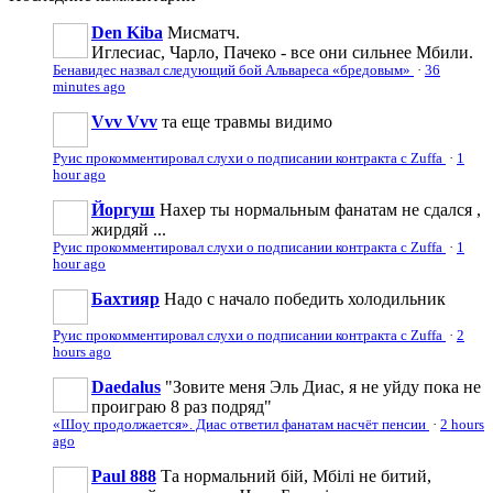
Den Kiba
Мисматч.
Иглесиас, Чарло, Пачеко - все они сильнее Мбили.
Бенавидес назвал следующий бой Альвареса «бредовым»
·
36
minutes ago
Vvv Vvv
та еще травмы видимо
Руис прокомментировал слухи о подписании контракта с Zuffa
·
1
hour ago
Йоргуш
Нахер ты нормальным фанатам не сдался ,
жирдяй ...
Руис прокомментировал слухи о подписании контракта с Zuffa
·
1
hour ago
Бахтияр
Надо с начало победить холодильник
Руис прокомментировал слухи о подписании контракта с Zuffa
·
2
hours ago
Daedalus
"Зовите меня Эль Диас, я не уйду пока не
проиграю 8 раз подряд"
«Шоу продолжается». Диас ответил фанатам насчёт пенсии
·
2 hours
ago
Paul 888
Та нормальний бій, Мбілі не битий,