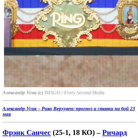
Александр Усик (с)
IMAGO / Every Second Media
Александр Усик – Рико Верхувен: прогноз и ставки на бой 23
мая
Фрэнк Санчес
(25-1, 18 КО) –
Ричард