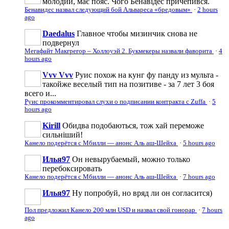
молодий, має пояс. Чого Бенавідес причепився.
Бенавидес назвал следующий бой Альвареса «бредовым»
·
2 hours
ago
Daedalus
Главное чтобы мизинчик снова не
подвернул
Мегафайт Макгрегор – Холлоуэй 2. Букмекеры назвали фаворита
·
4
hours ago
Vvv Vvv
Руис похож на кунг фу панду из мульта -
такойже веселый тип на позитиве - за 7 лет 3 боя
всего и...
Руис прокомментировал слухи о подписании контракта с Zuffa
·
5
hours ago
Kirill
Обидва подобаються, тож хай переможе
сильніший!
Канело подерётся с Мбилли — анонс Аль аш-Шейха
·
5 hours ago
Илья97
Он невырубаемый, можно только
перебоксировать
Канело подерётся с Мбилли — анонс Аль аш-Шейха
·
7 hours ago
Илья97
Ну попробуй, но вряд ли он согласится)
Пол предложил Канело 200 млн USD и назвал свой гонорар
·
7 hours
ago