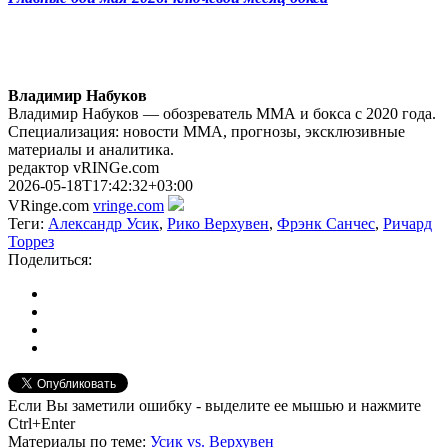
Владимир Набуков
Владимир Набуков — обозреватель ММА и бокса с 2020 года.
Специализация: новости ММА, прогнозы, эксклюзивные
материалы и аналитика.
редактор vRINGe.com
2026-05-18T17:42:32+03:00
VRinge.com
vringe.com
Теги:
Александр Усик
,
Рико Верхувен
,
Фрэнк Санчес
,
Ричард
Торрез
Поделиться:
Если Вы заметили ошибку - выделите ее мышью и нажмите
Ctrl+Enter
Материалы
по теме
:
Усик vs. Верхувен