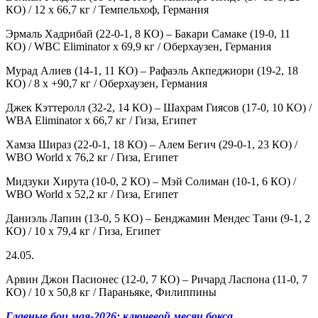
КО) / 12 х 66,7 кг / Темпельхоф, Германия
Эрмаль Хадрибай (22-0-1, 8 КО) – Бакари Самаке (19-0, 11
КО) / WBC Eliminator х 69,9 кг / Оберхаузен, Германия
Мурад Алиев (14-1, 11 КО) – Рафаэль Акпеджиори (19-2, 18
КО) / 8 х +90,7 кг / Оберхаузен, Германия
Джек Кэттеролл (32-2, 14 КО) – Шахрам Гиясов (17-0, 10 КО) /
WBA Eliminator х 66,7 кг / Гиза, Египет
Хамза Шираз (22-0-1, 18 КО) – Алем Бегич (29-0-1, 23 КО) /
WBO World х 76,2 кг / Гиза, Египет
Мидзуки Хирута (10-0, 2 КО) – Мэй Солиман (10-1, 6 КО) /
WBO World х 52,2 кг / Гиза, Египет
Даниэль Лапин (13-0, 5 КО) – Бенджамин Мендес Тани (9-1, 2
КО) / 10 х 79,4 кг / Гиза, Египет
24.05.
Арвин Джон Пасионес (12-0, 7 КО) – Ричард Ласпона (11-0, 7
КО) / 10 х 50,8 кг / Параньяке, Филиппины
Главные бои мая-2026: ключевой месяц бокса