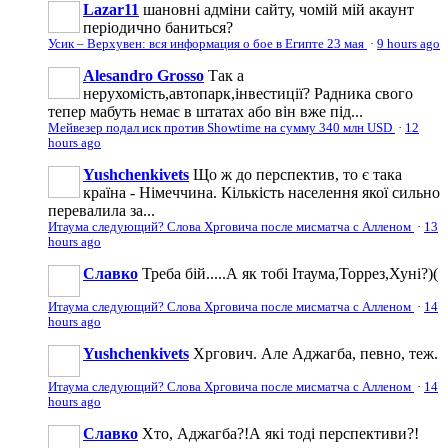
Lazar11
шановні адміни сайту, чомій мій акаунт
періодично баниться?
Усик – Верхувен: вся информация о бое в Египте 23 мая
·
9 hours ago
Alesandro Grosso
Так а
нерухомість,автопарк,інвестиції? Радника свого
тепер мабуть немає в штатах або він вже під...
Мейвезер подал иск против Showtime на сумму 340 млн USD
·
12
hours ago
Yushchenkivets
Що ж до перспектив, то є така
країна - Німеччина. Кількість населення якої сильно
перевалила за...
Итаума следующий? Слова Хрговича после мисматча с Алленом
·
13
hours ago
Славко
Треба бій.....А як тобі Ітаума,Торрез,Хуні?)(
Итаума следующий? Слова Хрговича после мисматча с Алленом
·
14
hours ago
Yushchenkivets
Хргович. Але Аджагба, певно, теж.
Итаума следующий? Слова Хрговича после мисматча с Алленом
·
14
hours ago
Славко
Хто, Аджагба?!А які тоді перспективи?!