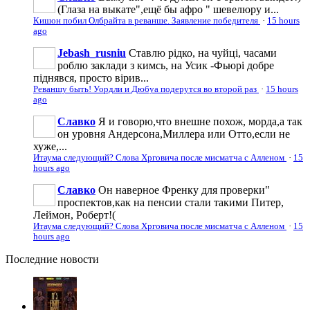
(Глаза на выкате",ещё бы афро " шевелюру и...
Кишон побил Олбрайта в реванше. Заявление победителя
·
15 hours
ago
Jebash_rusniu
Ставлю рідко, на чуйці, часами
роблю заклади з кимсь, на Усик -Фьюрі добре
піднявся, просто вірив...
Реваншу быть! Уордли и Дюбуа подерутся во второй раз
·
15 hours
ago
Славко
Я и говорю,что внешне похож, морда,а так
он уровня Андерсона,Миллера или Отто,если не
хуже,...
Итаума следующий? Слова Хрговича после мисматча с Алленом
·
15
hours ago
Славко
Он наверное Френку для проверки"
проспектов,как на пенсии стали такими Питер,
Леймон, Роберт!(
Итаума следующий? Слова Хрговича после мисматча с Алленом
·
15
hours ago
Последние
новости