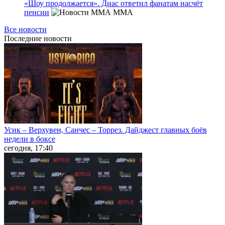
«Шоу продолжается». Диас ответил фанатам насчёт
пенсии
MMA
Все новости
Последние
новости
Усик – Верхувен, Санчес – Торрез. Дайджест главных боёв
недели в боксе
сегодня, 17:40