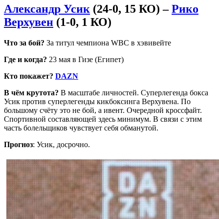
Александр Усик
(24-0, 15 КО) –
Рико
Верхувен
(1-0, 1 КО)
Что за бой?
За титул чемпиона WBC в хэвивейте
Где и когда?
23 мая в Гизе (Египет)
Кто покажет?
DAZN
В чём крутота?
В масштабе личностей. Суперлегенда бокса
Усик против суперлегенды кикбоксинга Верхувена. По
большому счёту это не бой, а ивент. Очередной кроссфайт.
Спортивной составляющей здесь минимум. В связи с этим
часть болельщиков чувствует себя обманутой.
Прогноз
: Усик, досрочно.