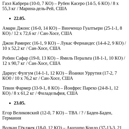
Гаэл Кабрера (10-0, 7 КО) – Рубен Касеро (14-5, 6 КО) / 8 х
55,3 кг / Марина-дель-Рей, США
22.05.
Амари Джонс (16-0, 14 КО) – Винченцо Гуалтьери (25-1-1, 8
КО) / 12 х 72,6 кг / Сан-Хосе, США
Джон Рамирес (16-1, 9 КО) – Лукас Фернандес (14-4-2, 9 КО) /
10 х 52,2 кг / Сан-Хосе, США
Робин Сафар (19-0, 13 КО) – Ямиль Перальта (18-1-1, 10 КО) /
12 х 90,7 кг / Сан-Хосе, США
Дариус Фулгум (14-1-1, 12 КО) – Йоанки Уррутия (17-2, 7
КО0 / 10 х 76,2 кг / Сан-Хосе, США
Тевин Фармер (33-9-1, 8 КО) – Йонфрес Парехо (24-8-1, 12
КО) / 8 х 61,2 кг / Филадельфия, США
23.05.
Егор Великовский (12-0, 7 КО) – ТВА / ? / Баден-Баден,
Германия
Волкан Гёкджек (18-0, 12 КО) – Акихиро Кондо (37-13-3, 21