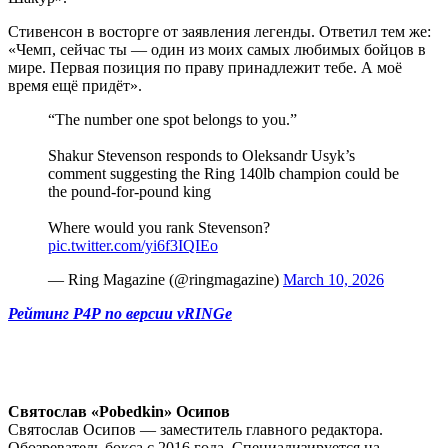
Стивенсон в восторге от заявления легенды. Ответил тем же:
«Чемп, сейчас ты — один из моих самых любимых бойцов в
мире. Первая позиция по праву принадлежит тебе. А моё
время ещё придёт».
“The number one spot belongs to you.”
Shakur Stevenson responds to Oleksandr Usyk’s
comment suggesting the Ring 140lb champion could be
the pound-for-pound king
Where would you rank Stevenson?
pic.twitter.com/yi6f3IQIEo
— Ring Magazine (@ringmagazine)
March 10, 2026
Рейтинг Р4Р по версии vRINGe
Святослав «Pobedkin» Осипов
Святослав Осипов — заместитель главного редактора.
Обозреватель бокса с 2016 года. Специализируется на