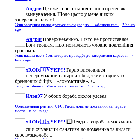
Андрій
Це вже інше питання та інші претензії/
звинувачення. Щодо цього у мене ніяких
заперечень немає і...
Усик заслужил право драться с кем угодно — обозреватель
·
7 hours
ago
Андрій
Поверхневенько. Ніхто не протиставляє
Бога грошам. Протиставляють умовне поклоніння
грошам та...
Усик назвал все 3 боя, которые проведёт до завершения карьеры
·
7
hours ago
xROIx🇺🇦УКР!!!
Гарно висловився
непереможний елітарний Ілія, який є одним із
брендових бійців—«локомотивів», а...
Топурия обвинил Махачева в трусости
·
7 hours ago
Илья97
У обоих борьба околонулевая
Обновлённый рейтинг UFC: Рахмонова не поставили на первое
место
·
8 hours ago
xROIx🇺🇦УКР!!!
1️⃣Невдала спроба замаскувати
свій очманілий фанатизм до ломаченка та видати
своє вузьколобе...