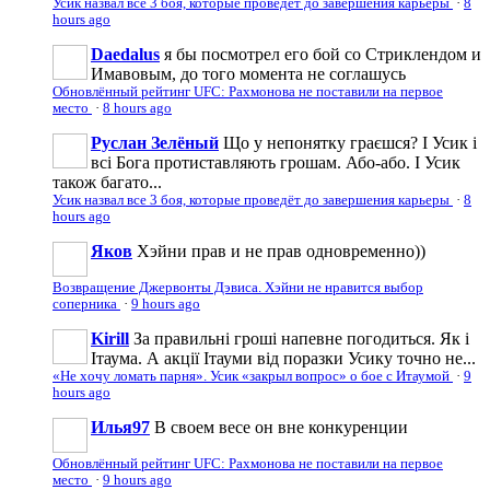
Усик назвал все 3 боя, которые проведёт до завершения карьеры
·
8
hours ago
Daedalus
я бы посмотрел его бой со Стриклендом и
Имавовым, до того момента не соглашусь
Обновлённый рейтинг UFC: Рахмонова не поставили на первое
место
·
8 hours ago
Руслан Зелёный
Що у непонятку граєшся? І Усик і
всі Бога протиставляють грошам. Або-або. І Усик
також багато...
Усик назвал все 3 боя, которые проведёт до завершения карьеры
·
8
hours ago
Яков
Хэйни прав и не прав одновременно))
Возвращение Джервонты Дэвиса. Хэйни не нравится выбор
соперника
·
9 hours ago
Kirill
За правильні гроші напевне погодиться. Як і
Ітаума. А акції Ітауми від поразки Усику точно не...
«Не хочу ломать парня». Усик «закрыл вопрос» о бое с Итаумой
·
9
hours ago
Илья97
В своем весе он вне конкуренции
Обновлённый рейтинг UFC: Рахмонова не поставили на первое
место
·
9 hours ago