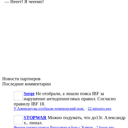
Новости
партнеров
Последние
комментарии
Serge
Не отобрали, а лишли пояса IBF за
нарушение антидопинговых правил. Согласно
правилу IBF 18.
У Алимханулы отобрали чемпионский пояс
·
22 minutes ago
STOPWAR
Можно подумать, что до13г. Александр
х.. пинал.
Фьюри оценил шансы Верхувена в бою с Усиком
·
2 hours ago