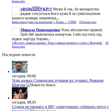
hours ago
xROIx🇺🇦УКР!!!
Може й так, бо малороzтво
радше стосується його кума й за сумісництвом
вашого кумира ломаченка,...
Бивол выступит на разогреве у Усика — СМИ
·
10 hours ago
Микола Пономаренко
Усик абсолютно правий.
Цей бій закінчиться нокаутом. І або пустить під
відкос кар'єру Ітауми...
«Не хочу ломать парня». Усик «закрыл вопрос» о бое с Итаумой
·
10
hours ago
Последние
новости
сегодня, 09:00
Усик назвал Стивенсона лучшим их лучших. Реакция
Шакура
сегодня, 08:45
Сговор не прошёл: в IBF «передумали» отбирать титул у