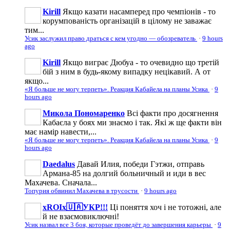
Kirill
Якщо казати насамперед про чемпіонів - то
корумпованість організацій в цілому не заважає
тим...
Усик заслужил право драться с кем угодно — обозреватель
·
9 hours
ago
Kirill
Якщо виграє Дюбуа - то очевидно що третій
бій з ним в будь-якому випадку нецікавий. А от
якщо...
«Я больше не могу терпеть». Реакция Кабайела на планы Усика
·
9
hours ago
Микола Пономаренко
Всі факти про досягнення
Кабаєла у боях ми знаємо і так. Які ж ще факти він
має намір навести,...
«Я больше не могу терпеть». Реакция Кабайела на планы Усика
·
9
hours ago
Daedalus
Давай Илия, победи Гэтжи, отправь
Aрмана-85 на долгий больничный и иди в вес
Махачева. Сначала...
Топурия обвинил Махачева в трусости
·
9 hours ago
xROIx🇺🇦УКР!!!
Ці поняття хоч і не тотожні, але
й не взаємовиключні!
Усик назвал все 3 боя, которые проведёт до завершения карьеры
·
9