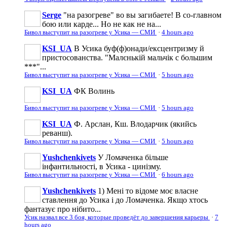
Serge
"на разогреве" во вы загибаете! В со-главном
бою или карде... Но не как не на...
Бивол выступит на разогреве у Усика — СМИ
·
4 hours ago
KSI_UA
В Усика буф(ф)онади/ексцентризму й
пристосованства. "Малєнькій мальчік с большим
***"...
Бивол выступит на разогреве у Усика — СМИ
·
5 hours ago
KSI_UA
ФК Волинь
Бивол выступит на разогреве у Усика — СМИ
·
5 hours ago
KSI_UA
Ф. Арслан, Кш. Влодарчик (якийсь
реванш).
Бивол выступит на разогреве у Усика — СМИ
·
5 hours ago
Yushchenkivets
У Ломаченка більше
інфантильності, в Усика - цинізму.
Бивол выступит на разогреве у Усика — СМИ
·
6 hours ago
Yushchenkivets
1) Мені то відоме моє власне
ставлення до Усика і до Ломаченка. Якщо хтось
фантазує про нібито...
Усик назвал все 3 боя, которые проведёт до завершения карьеры
·
7
hours ago