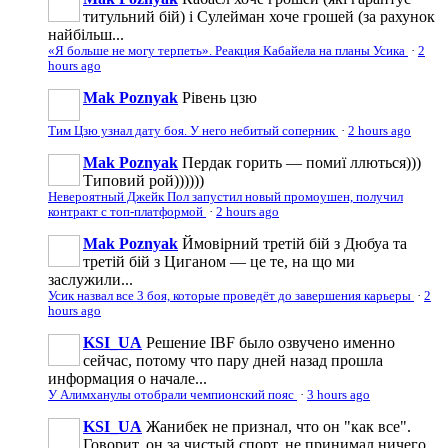
титульний бій) і Сулейман хоче грошей (за рахунок
найбільш...
«Я больше не могу терпеть». Реакция Кабайела на планы Усика
·
2
hours ago
Mak Poznyak
Рівень цзю
Тим Цзю узнал дату боя. У него небитый соперник
·
2 hours ago
Mak Poznyak
Пердак горить — помиї ллються)))
Типовий рой))))))
Невероятный Джейк Пол запустил новый промоушен, получил
контракт с топ-платформой
·
2 hours ago
Mak Poznyak
Ймовірний третій бій з Дюбуа та
третій бій з Циганом — це те, на що ми
заслужили...
Усик назвал все 3 боя, которые проведёт до завершения карьеры
·
2
hours ago
KSI_UA
Решение IBF было озвучено именно
сейчас, потому что пару дней назад прошла
информация о начале...
У Алимханулы отобрали чемпионский пояс
·
3 hours ago
KSI_UA
Жанибек не признал, что он "как все".
Говорит, он за чистый спорт, не принимал ничего