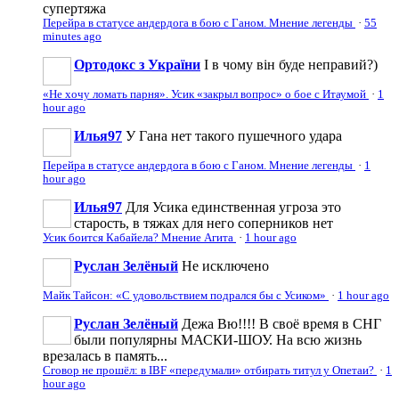
супертяжа
Перейра в статусе андердога в бою с Ганом. Мнение легенды
·
55
minutes ago
Ортодокс з України
І в чому він буде неправий?)
«Не хочу ломать парня». Усик «закрыл вопрос» о бое с Итаумой
·
1
hour ago
Илья97
У Гана нет такого пушечного удара
Перейра в статусе андердога в бою с Ганом. Мнение легенды
·
1
hour ago
Илья97
Для Усика единственная угроза это
старость, в тяжах для него соперников нет
Усик боится Кабайела? Мнение Агита
·
1 hour ago
Руслан Зелёный
Не исключено
Майк Тайсон: «С удовольствием подрался бы с Усиком»
·
1 hour ago
Руслан Зелёный
Дежа Вю!!!! В своё время в СНГ
были популярны МАСКИ-ШОУ. На всю жизнь
врезалась в память...
Сговор не прошёл: в IBF «передумали» отбирать титул у Опетаи?
·
1
hour ago