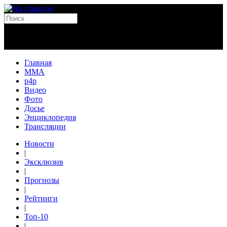
Главная
MMA
p4p
Видео
Фото
Досье
Энциклопедия
Трансляции
Новости
|
Эксклюзив
|
Прогнозы
|
Рейтинги
|
Топ-10
|