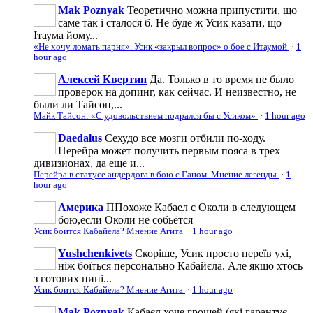
Mak Poznyak
Теоретично можна припустити, що
саме так і сталося б. Не буде ж Усик казати, що
Ітаума йому...
«Не хочу ломать парня». Усик «закрыл вопрос» о бое с Итаумой
·
1
hour ago
Алексей Квертин
Да. Только в то время не было
проверок на допинг, как сейчас. И неизвестно, не
были ли Тайсон,...
Майк Тайсон: «С удовольствием подрался бы с Усиком»
·
1 hour ago
Daedalus
Сехудо все мозги отбили по-ходу.
Перейра может получить первым пояса в трех
дивизионах, да еще и...
Перейра в статусе андердога в бою с Ганом. Мнение легенды
·
1
hour ago
Америка
ППохоже Кабаел с Околи в следующем
бою,если Околи не собьётся
Усик боится Кабайела? Мнение Агита
·
1 hour ago
Yushchenkivets
Скоріше, Усик просто переїв ухі,
ніж боїться персонально Кабайєла. Але якщо хтось
з готових нині...
Усик боится Кабайела? Мнение Агита
·
1 hour ago
Mak Poznyak
Кабаєл хоче грошей (які гарантує