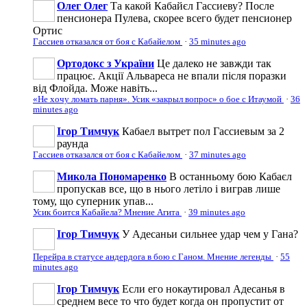
Олег Олег
Та какой Кабайєл Гассиеву? После
пенсионера Пулева, скорее всего будет пенсионер
Ортис
Гассиев отказался от боя с Кабайелом
·
35 minutes ago
Ортодокс з України
Це далеко не завжди так
працює. Акції Альвареса не впали після поразки
від Флойда. Може навіть...
«Не хочу ломать парня». Усик «закрыл вопрос» о бое с Итаумой
·
36
minutes ago
Ігор Тимчук
Кабаел вытрет пол Гассиевым за 2
раунда
Гассиев отказался от боя с Кабайелом
·
37 minutes ago
Микола Пономаренко
В останньому бою Кабаєл
пропускав все, що в нього летіло і виграв лише
тому, що суперник упав...
Усик боится Кабайела? Мнение Агита
·
39 minutes ago
Ігор Тимчук
У Адесаньи сильнее удар чем у Гана?
Перейра в статусе андердога в бою с Ганом. Мнение легенды
·
55
minutes ago
Ігор Тимчук
Если его нокаутировал Адесанья в
среднем весе то что будет когда он пропустит от