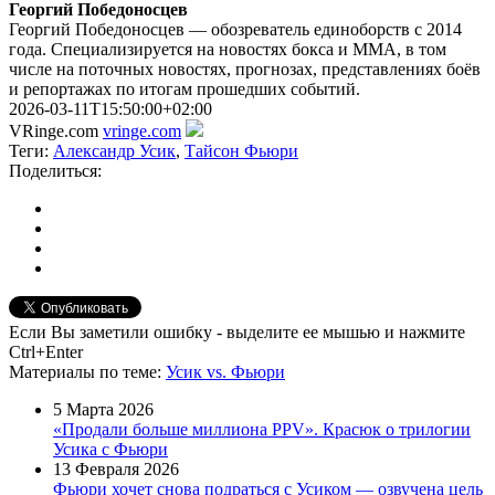
Георгий Победоносцев
Георгий Победоносцев — обозреватель единоборств с 2014
года. Специализируется на новостях бокса и ММА, в том
числе на поточных новостях, прогнозах, представлениях боёв
и репортажах по итогам прошедших событий.
2026-03-11T15:50:00+02:00
VRinge.com
vringe.com
Теги:
Александр Усик
,
Тайсон Фьюри
Поделиться:
Если Вы заметили ошибку - выделите ее мышью и нажмите
Ctrl+Enter
Материалы
по теме
:
Усик vs. Фьюри
5 Марта 2026
«Продали больше миллиона PPV». Красюк о трилогии
Усика с Фьюри
13 Февраля 2026
Фьюри хочет снова подраться с Усиком — озвучена цель