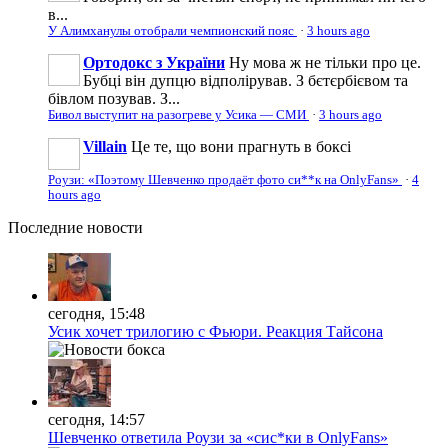
в...
У Алимханулы отобрали чемпионский пояс
·
3 hours ago
Ортодокс з України
Ну мова ж не тільки про це.
Бубці він дупцю відполірував. З бєтєрбієвом та
бівлом позував. З...
Бивол выступит на разогреве у Усика — СМИ
·
3 hours ago
Villain
Це те, що вони прагнуть в боксі
Роузи: «Поэтому Шевченко продаёт фото си**к на OnlyFans»
·
4
hours ago
Последние
новости
сегодня, 15:48
Усик хочет трилогию с Фьюри. Реакция Тайсона
сегодня, 14:57
Шевченко ответила Роузи за «сис*ки в OnlyFans»