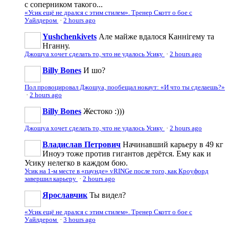
с соперником такого...
«Усик ещё не дрался с этим стилем». Тренер Скотт о бое с
Уайлдером
·
2 hours ago
Yushchenkivets
Але майже вдалося Каннігему та
Нганну.
Джошуа хочет сделать то, что не удалось Усику
·
2 hours ago
Billy Bones
И шо?
Пол провоцировал Джошуа, пообещал нокаут: «И что ты сделаешь?»
·
2 hours ago
Billy Bones
Жестоко :)))
Джошуа хочет сделать то, что не удалось Усику
·
2 hours ago
Владислав Петрович
Начинавший карьеру в 49 кг
Иноуэ тоже против гигантов дерётся. Ему как и
Усику нелегко в каждом бою.
Усик на 1-м месте в «паунде» vRINGe после того, как Кроуфорд
завершил карьеру
·
2 hours ago
Ярославчик
Ты видел?
«Усик ещё не дрался с этим стилем». Тренер Скотт о бое с
Уайлдером
·
3 hours ago