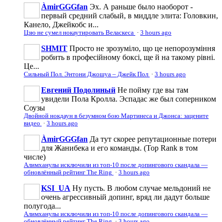
ÀmirGGGfan
Эх. А раньше было наоборот -
первый средний слабый, в миддле элита: Головкин,
Канело, Джейкобс и...
Цзю не сумел нокаутировать Веласкеса
·
3 hours ago
SHMIT
Просто не зрозуміло, що це непорозуміння
робить в професійному боксі, ще й на такому рівні.
Це...
Сильный Пол. Энтони Джошуа – Джейк Пол
·
3 hours ago
Евгений Подолиный
Не пойму где вы там
увидели Пола Кролла. Эспадас же был соперником
Соузы
Двойной нокдаун в безумном бою Мартинеса и Джонса: зацените
видео
·
3 hours ago
ÀmirGGGfan
Да тут скорее репутационные потери
для Жанибека и его команды. (Top Rank в том
числе)
Алимханулы исключили из топ-10 после допингового скандала —
обновлённый рейтинг The Ring
·
3 hours ago
KSI_UA
Ну пусть. В любом случае мельдоний не
очень агрессивньій допинг, вряд ли дадут больше
полугода...
Алимханулы исключили из топ-10 после допингового скандала —
обновлённый рейтинг The Ring
·
3 hours ago