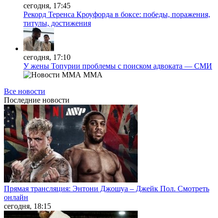
сегодня, 17:45
Рекорд Теренса Кроуфорда в боксе: победы, поражения,
титулы, достижения
сегодня, 17:10
У жены Топурии проблемы с поиском адвоката — СМИ
MMA
Все новости
Последние
новости
Прямая трансляция: Энтони Джошуа – Джейк Пол. Смотреть
онлайн
сегодня, 18:15