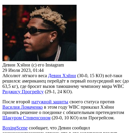
Девин Хэйни (с) его Instagram
29 Июля 2023, 01:44
Абсолют лёгкого веса
Девин Хэйни
(30-0, 15 КО) всё-таки
решился: американец перейдёт в первый полусредний вес (до
63,5 кг), где бросит вызов тамошнему чемпиону мира WBC
Риджису Прогрейсу
(29-1, 24 КО).
После второй
натужной защиты
своего статуса против
Василия Ломаченко
в этом году WBC приказал Хэйни
принять решение о поединке с обязательным претендентом
Шакуром Стивенсоном
(20-0, 10 КО) или Прогрейсом.
BoxingScene
сообщает, что Девин сообщил