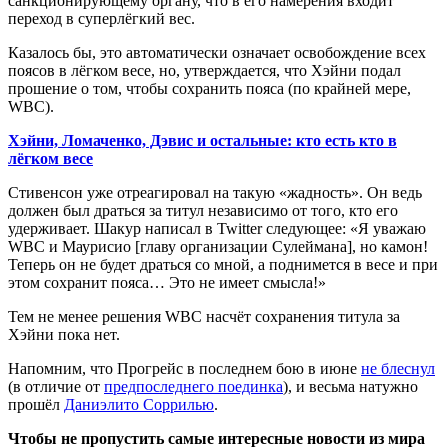
санкционирующему органу, что в его намерения входит
переход в суперлёгкий вес.
Казалось бы, это автоматически означает освобождение всех
поясов в лёгком весе, но, утверждается, что Хэйни подал
прошение о том, чтобы сохранить пояса (по крайней мере,
WBC).
Хэйни, Ломаченко, Дэвис и остальные: кто есть кто в
лёгком весе
Стивенсон уже отреагировал на такую «жадность». Он ведь
должен был драться за титул независимо от того, кто его
удерживает. Шакур написал в Twitter следующее: «Я уважаю
WBC и Маурисио [главу организации Сулеймана], но камон!
Теперь он не будет драться со мной, а поднимется в весе и при
этом сохранит пояса… Это не имеет смысла!»
Тем не менее решения WBC насчёт сохранения титула за
Хэйни пока нет.
Напомним, что Прогрейс в последнем бою в июне
не блеснул
(в отличие от
предпоследнего поединка
), и весьма натужно
прошёл
Даниэлито Соррилью
.
Чтобы не пропустить самые интересные новости из мира