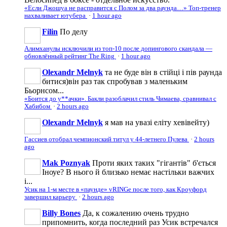
«Если Джошуа не расправится с Полом за два раунда…» Топ-тренер
нахваливает ютубера
·
1 hour ago
Filin
По делу
Алимханулы исключили из топ-10 после допингового скандала —
обновлённый рейтинг The Ring
·
1 hour ago
Olexandr Melnyk
та не буде він в стійці і пів раунда
битися)він раз так спробував з маленьким
Бьорнсом...
«Боится до у**ачки». Бакли разоблачил стиль Чимаева, сравнивал с
Хабибом
·
2 hours ago
Olexandr Melnyk
я мав на увазі еліту хевівейту)
Гассиев отобрал чемпионский титул у 44-летнего Пулева
·
2 hours
ago
Mak Poznyak
Проти яких таких "гігантів" б'ється
Іноуе? В нього й близько немає настільки важчих
і...
Усик на 1-м месте в «паунде» vRINGe после того, как Кроуфорд
завершил карьеру
·
2 hours ago
Billy Bones
Да, к сожалению очень трудно
припомнить, когда последний раз Усик встречался