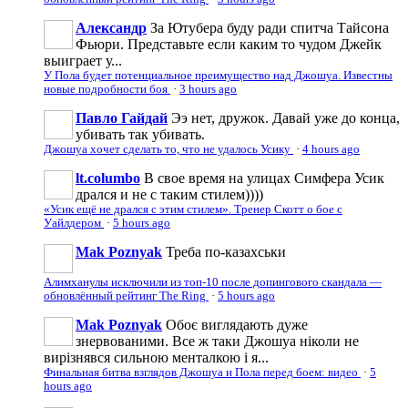
Александр
За Ютубера буду ради спитча Тайсона
Фьюри. Представьте если каким то чудом Джейк
выиграет у...
У Пола будет потенциальное преимущество над Джошуа. Известны
новые подробности боя
·
3 hours ago
Павло Гайдай
Ээ нет, дружок. Давай уже до конца,
убивать так убивать.
Джошуа хочет сделать то, что не удалось Усику
·
4 hours ago
lt.columbo
В свое время на улицах Симфера Усик
дрался и не с таким стилем))))
«Усик ещё не дрался с этим стилем». Тренер Скотт о бое с
Уайлдером
·
5 hours ago
Mak Poznyak
Треба по-казахськи
Алимханулы исключили из топ-10 после допингового скандала —
обновлённый рейтинг The Ring
·
5 hours ago
Mak Poznyak
Обоє виглядають дуже
знервованими. Все ж таки Джошуа ніколи не
вирізнявся сильною менталкою і я...
Финальная битва взглядов Джошуа и Пола перед боем: видео
·
5
hours ago