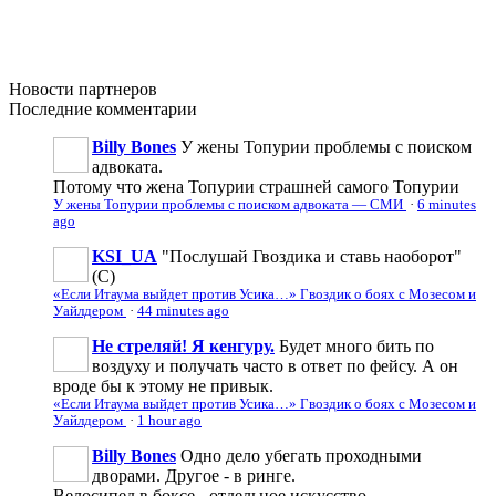
Новости
партнеров
Последние
комментарии
Billy Bones
У жены Топурии проблемы с поиском
адвоката.
Потому что жена Топурии страшней самого Топурии
У жены Топурии проблемы с поиском адвоката — СМИ
·
6 minutes
ago
KSI_UA
"Послушай Гвоздика и ставь наоборот"
(С)
«Если Итаума выйдет против Усика…» Гвоздик о боях с Мозесом и
Уайлдером
·
44 minutes ago
Не стреляй! Я кенгуру.
Будет много бить по
воздуху и получать часто в ответ по фейсу. А он
вроде бы к этому не привык.
«Если Итаума выйдет против Усика…» Гвоздик о боях с Мозесом и
Уайлдером
·
1 hour ago
Billy Bones
Одно дело убегать проходными
дворами. Другое - в ринге.
Велосипед в боксе - отдельное искусство.