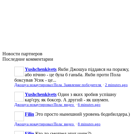
Новости
партнеров
Последние
комментарии
Yushchenkivets
Якби Джошуа піддався на поразку,
або нічию - це була б ганьба. Якби проти Пола
боксував Усик - це...
Джошуа нокаутировал Пола. Заявление победителя
·
2 minutes ago
Yushchenkivets
Один з яких зробив успішну
кар'єру, як боксер. А другий - як шоумен.
Джошуа нокаутировал Пола: видео
·
6 minutes ago
Filin
Это просто нынешний уровень бодибилдера.)
Джошуа нокаутировал Пола: видео
·
8 minutes ago
Filin
Кто-то смотрел этот цирк?)