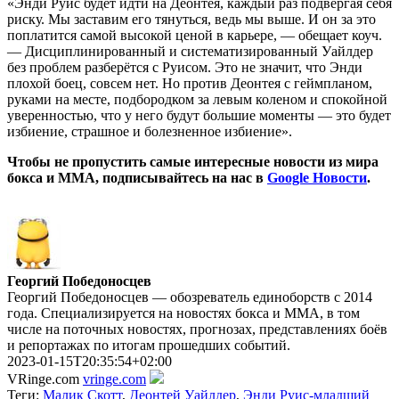
«Энди Руис будет идти на Деонтея, каждый раз подвергая себя
риску. Мы заставим его тянуться, ведь мы выше. И он за это
поплатится самой высокой ценой в карьере, — обещает коуч.
— Дисциплинированный и систематизированный Уайлдер
без проблем разберётся с Руисом. Это не значит, что Энди
плохой боец, совсем нет. Но против Деонтея с геймпланом,
руками на месте, подбородком за левым коленом и спокойной
уверенностью, что у него будут большие моменты — это будет
избиение, страшное и болезненное избиение».
Чтобы не пропустить самые интересные новости из мира
бокса и ММА, подписывайтесь на нас в
Google Новости
.
Георгий Победоносцев
Георгий Победоносцев — обозреватель единоборств с 2014
года. Специализируется на новостях бокса и ММА, в том
числе на поточных новостях, прогнозах, представлениях боёв
и репортажах по итогам прошедших событий.
2023-01-15T20:35:54+02:00
VRinge.com
vringe.com
Теги:
Малик Скотт
,
Деонтей Уайлдер
,
Энди Руис-младший