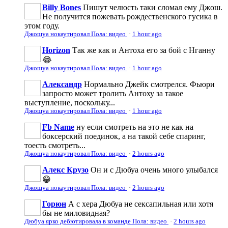
Billy Bones
Пишут челюсть таки сломал ему Джош.
Не получится пожевать рождественского гусика в
этом году.
Джошуа нокаутировал Пола: видео
·
1 hour ago
Horizon
Так же как и Антоха его за бой с Нганну
😂
Джошуа нокаутировал Пола: видео
·
1 hour ago
Александр
Нормально Джейк смотрелся. Фьюри
запросто может тролить Антоху за такое
выступление, поскольку...
Джошуа нокаутировал Пола: видео
·
1 hour ago
Fb Name
ну если смотреть на это не как на
боксерский поединок, а на такой себе спаринг,
тоесть смотреть...
Джошуа нокаутировал Пола: видео
·
2 hours ago
Алекс Крузо
Он и с Дюбуа очень много улыбался
😁
Джошуа нокаутировал Пола: видео
·
2 hours ago
Горюн
А с хера Дюбуа не сексапильная или хотя
бы не миловидная?
Дюбуа ярко дебютировала в команде Пола: видео
·
2 hours ago