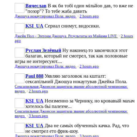
Вячеслав
В як би тобі один мільйон дав, то вже не
"позор"? То тебе жаба давить
Джошуа нокаутировал Пола: видео
·
2 hours ago
KSI_UA
Сериал снимут, видосики.
Джейк Пол – Энтони Джошуа. Результаты из Майами LIVE
·
2 hours
ago
Руслан Зелёный
Ну наконец-то закончился этот
балаган, который не смотрел, так как полововые
игры не интересуют....
Джошуа нокаутировал Пола: видео
·
2 hours ago
Paul 888
Уявляю заголовок на кшталт:
сексапільний Джошуа нокаутував Джейка Пола.
Сексапильная Джонсон защитила звание абсолютной чемпионки:
видео
·
2 hours ago
KSI_UA
Неизменно за Чернику, но кровавьій махач
хотелось бьі палехче...
Сексапильная Джонсон защитила звание абсолютной чемпионки:
видео
·
3 hours ago
KSI_UA
Два не самьіх обученньіх качка. Рад, что
не смотрел ето фрик-шоу.
Джошуа нокаутировал Пола: видео
·
3 hours ago