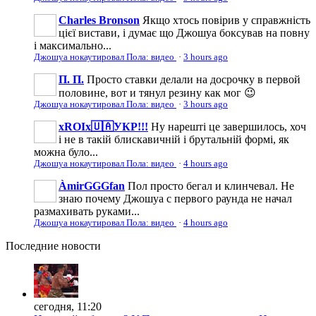
Charles Bronson
Якщо хтось повірив у справжність
цієї вистави, і думає що Джошуа боксував на повну
і максимально...
Джошуа нокаутировал Пола: видео
·
3 hours ago
П. П.
Просто ставки делали на досрочку в первой
половине, вот и тянул резину как мог 😉
Джошуа нокаутировал Пола: видео
·
3 hours ago
xROIx🇺🇦УКР!!!
Ну нарешті це завершилось, хоч
і не в такій блискавичній і брутальній формі, як
можна було...
Джошуа нокаутировал Пола: видео
·
4 hours ago
ÀmirGGGfan
Пол просто бегал и клинчевал. Не
знаю почему Джошуа с первого раунда не начал
размахивать руками...
Джошуа нокаутировал Пола: видео
·
4 hours ago
Последние
новости
сегодня, 11:20