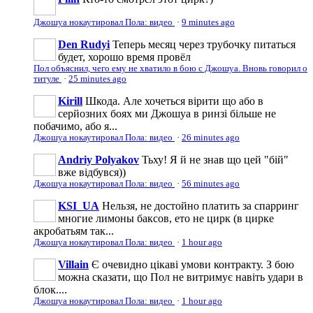
Джошуа нокаутировал Пола: видео
·
9 minutes ago
Den Rudyi
Теперь месяц через трубочку питаться
будет, хорошо время провёл
Пол объяснил, чего ему не хватило в бою с Джошуа. Вновь говорил о
титуле
·
25 minutes ago
Kirill
Шкода. Але хочеться вірити що або в
серйозних боях ми Джошуа в ринзі більше не
побачимо, або я...
Джошуа нокаутировал Пола: видео
·
26 minutes ago
Andriy Polyakov
Тьху! Я й не знав що цей "бій"
вже відбувся))
Джошуа нокаутировал Пола: видео
·
56 minutes ago
KSI_UA
Нельзя, не достойно платить за спарринг
многие лимоны баксов, ето не цирк (в цирке
акробатьям так...
Джошуа нокаутировал Пола: видео
·
1 hour ago
Villain
Є очевидно цікаві умови контракту. З бою
можна сказати, що Пол не витримує навіть удари в
блок....
Джошуа нокаутировал Пола: видео
·
1 hour ago