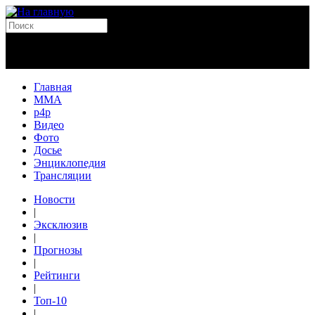
Главная
MMA
p4p
Видео
Фото
Досье
Энциклопедия
Трансляции
Новости
|
Эксклюзив
|
Прогнозы
|
Рейтинги
|
Топ-10
|