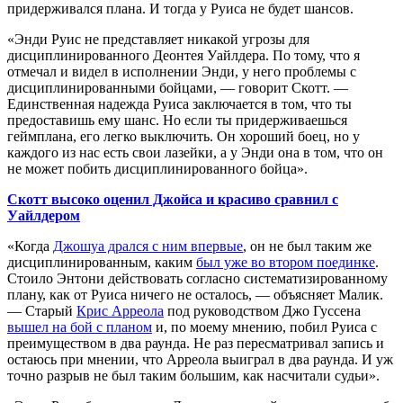
придерживался плана. И тогда у Руиса не будет шансов.
«Энди Руис не представляет никакой угрозы для
дисциплинированного Деонтея Уайлдера. По тому, что я
отмечал и видел в исполнении Энди, у него проблемы с
дисциплинированными бойцами, — говорит Скотт. —
Единственная надежда Руиса заключается в том, что ты
предоставишь ему шанс. Но если ты придерживаешься
геймплана, его легко выключить. Он хороший боец, но у
каждого из нас есть свои лазейки, а у Энди она в том, что он
не может побить дисциплинированного бойца».
Скотт высоко оценил Джойса и красиво сравнил с
Уайлдером
«Когда
Джошуа дрался с ним впервые
, он не был таким же
дисциплинированным, каким
был уже во втором поединке
.
Стоило Энтони действовать согласно систематизированному
плану, как от Руиса ничего не осталось, — объясняет Малик.
— Старый
Крис Арреола
под руководством Джо Гуссена
вышел на бой с планом
и, по моему мнению, побил Руиса с
преимуществом в два раунда. Не раз пересматривал запись и
остаюсь при мнении, что Арреола выиграл в два раунда. И уж
точно разрыв не был таким большим, как насчитали судьи».