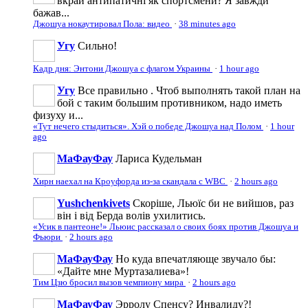
вкрай антипатичні як спортсмени? Я завжди
бажав...
Джошуа нокаутировал Пола: видео
·
38 minutes ago
Угу
Сильно!
Кадр дня: Энтони Джошуа с флагом Украины
·
1 hour ago
Угу
Все правильно . Чтоб выполнять такой план на
бой с таким большим противником, надо иметь
физуху и...
«Тут нечего стыдиться». Хэй о победе Джошуа над Полом
·
1 hour
ago
МаФауФау
Лариса Кудельман
Хирн наехал на Кроуфорда из-за скандала с WBС
·
2 hours ago
Yushchenkivets
Скоріше, Льюїс би не вийшов, раз
він і від Берда волів ухилитись.
«Усик в пантеоне!» Льюис рассказал о своих боях против Джошуа и
Фьюри
·
2 hours ago
МаФауФау
Но куда впечатляюще звучало бы:
«Дайте мне Муртазалиева»!
Тим Цзю бросил вызов чемпиону мира
·
2 hours ago
МаФауФау
Эрролу Спенсу? Инвалиду?!