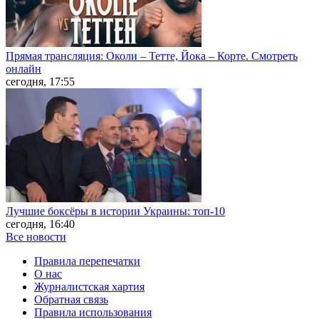
Прямая трансляция: Околи – Тетте, Йока – Корте. Смотреть
онлайн
сегодня, 17:55
Лучшие боксёры в истории Украины: топ-10
сегодня, 16:40
Все новости
Правила перепечатки
О нас
Журналистская хартия
Обратная связь
Правила использования