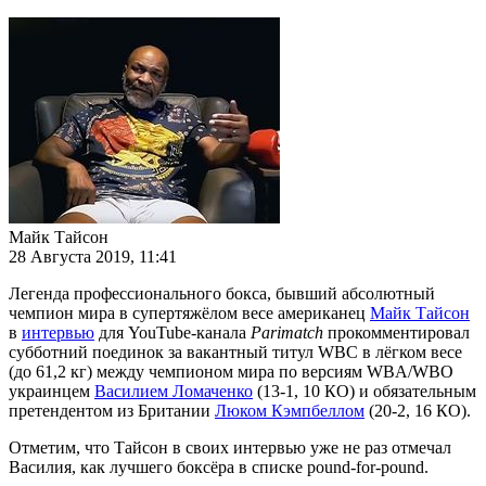
Майк Тайсон
28 Августа 2019, 11:41
Легенда профессионального бокса, бывший абсолютный
чемпион мира в супертяжёлом весе американец
Майк Тайсон
в
интервью
для YouTube-канала
Parimatch
прокомментировал
субботний поединок за вакантный титул WBC в лёгком весе
(до 61,2 кг) между чемпионом мира по версиям WBA/WBO
украинцем
Василием Ломаченко
(13-1, 10 КО) и обязательным
претендентом из Британии
Люком Кэмпбеллом
(20-2, 16 КО).
Отметим, что Тайсон в своих интервью уже не раз отмечал
Василия, как лучшего боксёра в списке pound-for-pound.