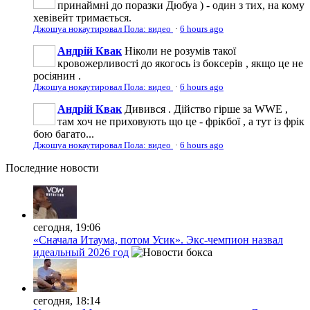
принаймні до поразки Дюбуа ) - один з тих, на кому
хевівейт тримається.
Джошуа нокаутировал Пола: видео
·
6 hours ago
Андрій Квак
Ніколи не розумів такої
кровожерливості до якогось із боксерів , якщо це не
росіянин .
Джошуа нокаутировал Пола: видео
·
6 hours ago
Андрій Квак
Дивився . Дійство гірше за WWE ,
там хоч не приховують що це - фрікбої , а тут із фрік
бою багато...
Джошуа нокаутировал Пола: видео
·
6 hours ago
Последние
новости
сегодня, 19:06
«Сначала Итаума, потом Усик». Экс-чемпион назвал
идеальный 2026 год
сегодня, 18:14