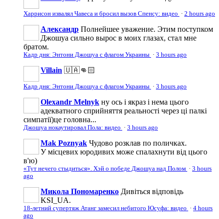
Харрисон извалял Чавеса и бросил вызов Спенсу: видео
·
2 hours ago
Александр
Полнейшее уважение. Этим поступком
Джошуа сильно вырос в моих глазах, стал мне
братом.
Кадр дня: Энтони Джошуа с флагом Украины
·
3 hours ago
Villain
🇺🇦👊🏻
Кадр дня: Энтони Джошуа с флагом Украины
·
3 hours ago
Olexandr Melnyk
ну ось і якраз і нема цього
адекватного сприйняття реальності через ці палкі
симпатії)це головна...
Джошуа нокаутировал Пола: видео
·
3 hours ago
Mak Poznyak
Чудово розклав по поличках.
У місцевих юродивих може спалахнути від цього
в'ю)
«Тут нечего стыдиться». Хэй о победе Джошуа над Полом
·
3 hours
ago
Микола Пономаренко
Дивіться відповідь
KSI_UA.
18-летний супертяж Атанг замесил небитого Юсуфа: видео
·
4 hours
ago