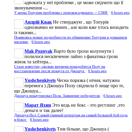
адвоката у неї проблеми , це може свідчити що її
звинувачення -...
У жены Топурии проблемы с поиском адвоката — СМИ
·
6 hours ago
Андрій Квак
Не стверджую , що Топурія
однозначно не винен , але коли вже хтось виходить
із такими...
Появились новые подробности по обвинению Топурии в домашнем
насилии
·
6 hours ago
Mak Poznyak
Варто було трохи колупнути і
полилося нескінченне лайно з фанатика грози
жінок та хейтера...
Стало известно, сколько времени понадобится Полу на
восстановление после нокаута от Джошуа
·
6 hours ago
Yushchenkivets
Чесна поразка ( нічия, натужна
перемога ) Джошуа Полу свідчила б лище про те,
що Джошуа...
Джошуа нокаутировал Пола. Заявление победителя
·
6 hours ago
Марат Яхин
Это ведь не бокс - это рестлинг ,это
деньги и так далее!
Джошуа-Пол. Самый главный репортаж на самый большой бой года
в боксе
·
6 hours ago
Yushchenkivets
Тим більше, що Джошуа (