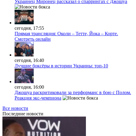
Украинец Миронец рассказал о спаррингах с Джошуа
сегодня, 17:55
Прямая трансляция: Околи – Тетте, Йока – Корте.
Смотреть онлайн
сегодня, 16:40
Лучшие боксёры в истории Украины: топ-10
сегодня, 16:00
Джошуа раскритиковали за перформанс в бою с Полом.
Реакция экс-чемпиона
Все новости
Последние
новости