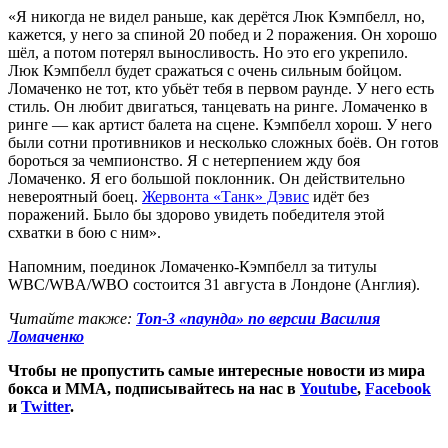
«Я никогда не видел раньше, как дерётся Люк Кэмпбелл, но,
кажется, у него за спиной 20 побед и 2 поражения. Он хорошо
шёл, а потом потерял выносливость. Но это его укрепило.
Люк Кэмпбелл будет сражаться с очень сильным бойцом.
Ломаченко не тот, кто убьёт тебя в первом раунде. У него есть
стиль. Он любит двигаться, танцевать на ринге. Ломаченко в
ринге — как артист балета на сцене. Кэмпбелл хорош. У него
были сотни противников и несколько сложных боёв. Он готов
бороться за чемпионство. Я с нетерпением жду боя
Ломаченко. Я его большой поклонник. Он действительно
невероятный боец.
Жервонта «Танк» Дэвис
идёт без
поражений. Было бы здорово увидеть победителя этой
схватки в бою с ним».
Напомним, поединок Ломаченко-Кэмпбелл за титулы
WBC/WBA/WBO состоится 31 августа в Лондоне (Англия).
Читайте также:
Топ-3 «паунда» по версии Василия
Ломаченко
Чтобы не пропустить самые интересные новости из мира
бокса и ММА, подписывайтесь на нас в
Youtube
,
Facebook
и
Twitter
.