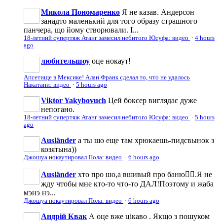
Микола Пономаренко
Я не казав. Андерсон
занадто маленький для того образу страшного
панчера, що йому створювали. І...
18-летний супертяж Атанг замесил небитого Юсуфа: видео
·
4 hours
ago
любительшоу
оце нокаут!
Апсетище в Мексике! Алан Франк сделал то, что не удалось
Накатани: видео
·
5 hours ago
Viktor Yakybovuch
Цей боксер виглядає дуже
непогано.
18-летний супертяж Атанг замесил небитого Юсуфа: видео
·
5 hours
ago
Ausländer
а ты шо еще там хрюкаешь-пидсвынок з
козятына))
Джошуа нокаутировал Пола: видео
·
6 hours ago
Ausländer
хто про шо,а вшивый про баню🤦‍♂️.Я не
жду чтобы мне кто-то что-то ДАЛ!Поэтому и жаба
мэнэ нэ...
Джошуа нокаутировал Пола: видео
·
6 hours ago
Андрій Квак
А оце вже цікаво . Якщо з пошуком