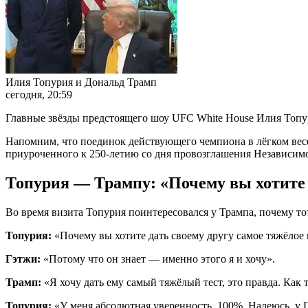
Илия Топурия и Дональд Трамп
сегодня, 20:59
Главные звёзды предстоящего шоу UFC White House Илия Топу
Напомним, что поединок действующего чемпиона в лёгком ве
приуроченного к 250-летию со дня провозглашения Независи
Топурия — Трампу: «Почему вы хотите 
Во время визита Топурия поинтересовался у Трампа, почему тот
Топурия:
«Почему вы хотите дать своему другу самое тяжёлое
Гэтжи:
«Потому что он знает — именно этого я и хочу».
Трамп:
«Я хочу дать ему самый тяжёлый тест, это правда. Как
Топурия:
«У меня абсолютная уверенность, 100%. Надеюсь, у Гэ