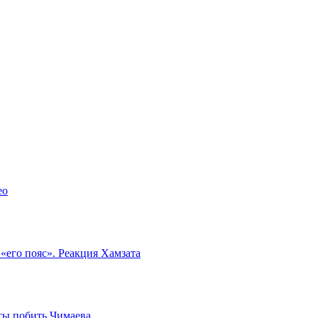
ео
 «его пояс». Реакция Хамзата
сы побить Чимаева