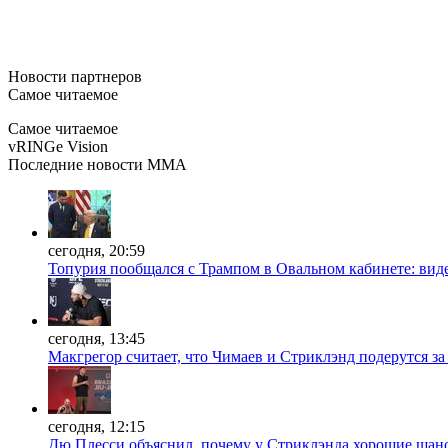
Новости
партнеров
Самое читаемое
Самое читаемое
vRINGe
Vision
Последние
новости MMA
сегодня, 20:59
Топурия пообщался с Трампом в Овальном кабинете: вид
сегодня, 13:45
Макгрегор считает, что Чимаев и Стриклэнд подерутся за
сегодня, 12:15
Дю Плесси объяснил, почему у Стриклэнда хорошие шан