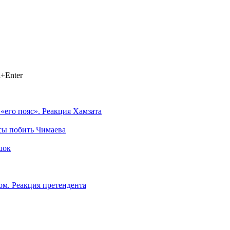
+Enter
 «его пояс». Реакция Хамзата
сы побить Чимаева
шок
ом. Реакция претендента