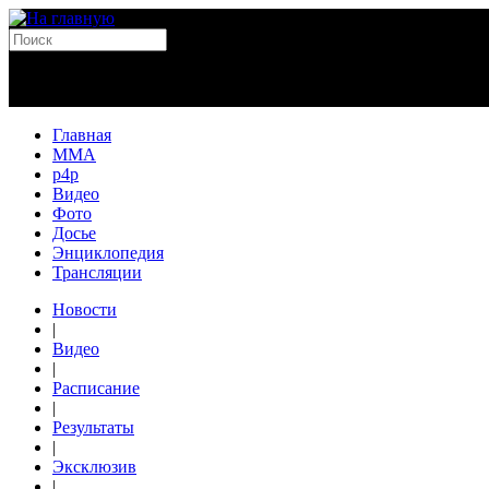
Главная
MMA
p4p
Видео
Фото
Досье
Энциклопедия
Трансляции
Новости
|
Видео
|
Расписание
|
Результаты
|
Эксклюзив
|