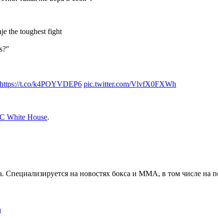
e the toughest fight
rs?"
https://t.co/k4POYVDEP6
pic.twitter.com/VlvfX0FXWh
C White House
.
. Специализируется на новостях бокса и ММА, в том числе на п
а