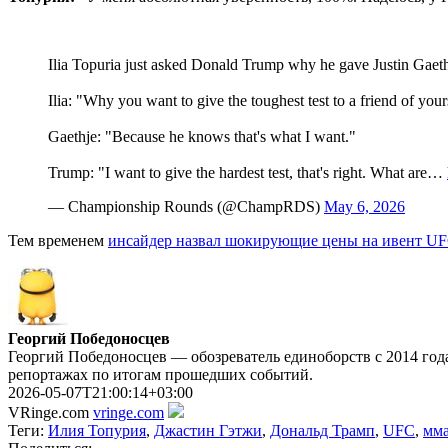
Ilia Topuria just asked Donald Trump why he gave Justin Gaethj
Ilia: "Why you want to give the toughest test to a friend of you
Gaethje: "Because he knows that's what I want."
Trump: "I want to give the hardest test, that's right. What are…
— Championship Rounds (@ChampRDS)
May 6, 2026
Тем временем
инсайдер назвал шокирующие цены на ивент UF
Георгий Победоносцев
Георгий Победоносцев — обозреватель единоборств с 2014 года
репортажах по итогам прошедших событий.
2026-05-07T21:00:14+03:00
VRinge.com
vringe.com
Теги:
Илия Топурия
,
Джастин Гэтжи
,
Дональд Трамп
,
UFC
,
мм