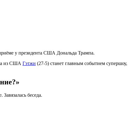
 приёме у президента США Дональда Трампа.
ула из США
Гэтжи
(27-5) станет главным событием супершоу,
ание?»
 Завязалась беседа.