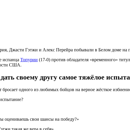
рия, Джасти Гэтжи и Алекс Перейра побывали в Белом доме на
се испанца
Топурии
(17-0) против обладателя «временного» тит
мости США.
дать своему другу самое тяжёлое испыт
 бросает одного из любимых бойцов на верное жёсткое избиение.
 испытание?
 ты оцениваешь свои шансы на победу?»
тжи такая же вера в себя».