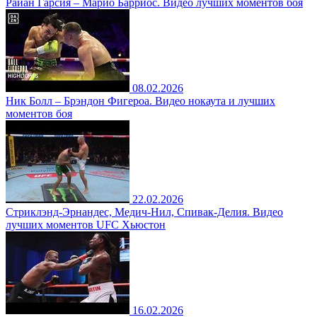
Райан Гарсия – Марио Барриос. Видео лучших моментов боя
08.02.2026
Ник Болл – Брэндон Фигероа. Видео нокаута и лучших
моментов боя
22.02.2026
Стриклэнд-Эрнандес, Медич-Нил, Спивак-Делия. Видео
лучших моментов UFC Хьюстон
16.02.2026