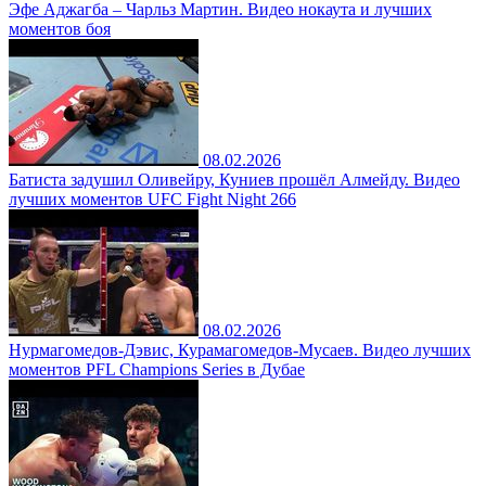
Эфе Аджагба – Чарльз Мартин. Видео нокаута и лучших
моментов боя
08.02.2026
Батиста задушил Оливейру, Куниев прошёл Алмейду. Видео
лучших моментов UFC Fight Night 266
08.02.2026
Нурмагомедов-Дэвис, Курамагомедов-Мусаев. Видео лучших
моментов PFL Champions Series в Дубае