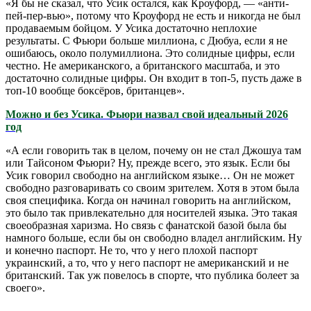
«Я бы не сказал, что Усик остался, как Кроуфорд, — «анти-
пей-пер-вью», потому что Кроуфорд не есть и никогда не был
продаваемым бойцом. У Усика достаточно неплохие
результаты. С Фьюри больше миллиона, с Дюбуа, если я не
ошибаюсь, около полумиллиона. Это солидные цифры, если
честно. Не американского, а британского масштаба, и это
достаточно солидные цифры. Он входит в топ-5, пусть даже в
топ-10 вообще боксёров, британцев».
Можно и без Усика. Фьюри назвал свой идеальный 2026
год
«А если говорить так в целом, почему он не стал Джошуа там
или Тайсоном Фьюри? Ну, прежде всего, это язык. Если бы
Усик говорил свободно на английском языке… Он не может
свободно разговаривать со своим зрителем. Хотя в этом была
своя специфика. Когда он начинал говорить на английском,
это было так привлекательно для носителей языка. Это такая
своеобразная харизма. Но связь с фанатской базой была бы
намного больше, если бы он свободно владел английским. Ну
и конечно паспорт. Не то, что у него плохой паспорт
украинский, а то, что у него паспорт не американский и не
британский. Так уж повелось в спорте, что публика болеет за
своего».