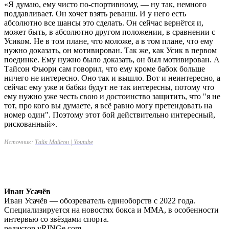
«Я думаю, ему чисто по-спортивному, — ну так, немного
поддавливает. Он хочет взять реванш. И у него есть
абсолютно все шансы это сделать. Он сейчас вернётся и,
может быть, в абсолютно другом положении, в сравнении с
Усиком. Не в том плане, что моложе, а в том плане, что ему
нужно доказать, он мотивирован. Так же, как Усик в первом
поединке. Ему нужно было доказать, он был мотивирован. А
Тайсон Фьюри сам говорил, что ему кроме бабок больше
ничего не интересно. Оно так и вышло. Вот и неинтересно, а
сейчас ему уже и бабки будут не так интересны, потому что
ему нужно уже честь свою и достоинство защитить, что "я не
тот, про кого вы думаете, я всё равно могу претендовать на
номер один". Поэтому этот бой действительно интересный,
рискованный».
Источник:
Тайк Майсон | Youtube
Иван Усачёв
Иван Усачёв — обозреватель единоборств с 2022 года.
Специализируется на новостях бокса и ММА, в особенности
интервью со звёздами спорта.
редактор vRINGe.com