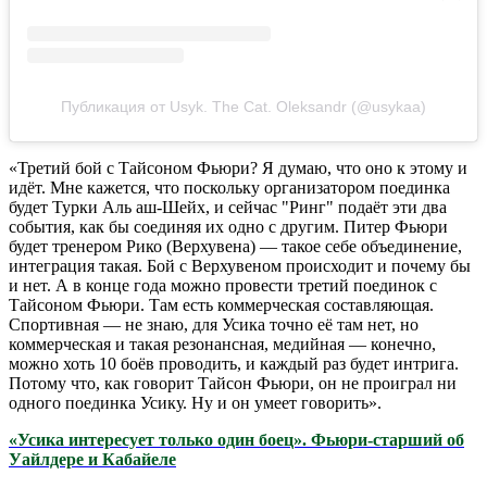
Публикация от Usyk. The Cat. Oleksandr (@usykaa)
«Третий бой с Тайсоном Фьюри? Я думаю, что оно к этому и
идёт. Мне кажется, что поскольку организатором поединка
будет Турки Аль аш-Шейх, и сейчас "Ринг" подаёт эти два
события, как бы соединяя их одно с другим. Питер Фьюри
будет тренером Рико (Верхувена) — такое себе объединение,
интеграция такая. Бой с Верхувеном происходит и почему бы
и нет. А в конце года можно провести третий поединок с
Тайсоном Фьюри. Там есть коммерческая составляющая.
Спортивная — не знаю, для Усика точно её там нет, но
коммерческая и такая резонансная, медийная — конечно,
можно хоть 10 боёв проводить, и каждый раз будет интрига.
Потому что, как говорит Тайсон Фьюри, он не проиграл ни
одного поединка Усику. Ну и он умеет говорить».
«Усика интересует только один боец». Фьюри-старший об
Уайлдере и Кабайеле