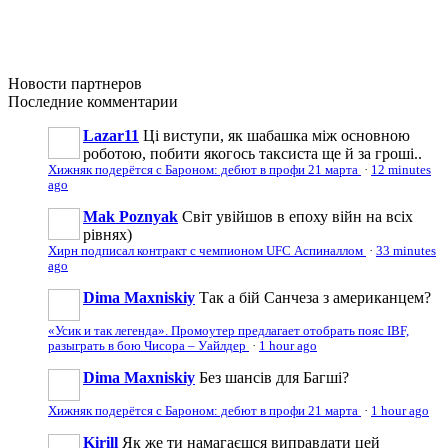
Новости
партнеров
Последние
комментарии
Lazar11
Ці виступи, як шабашка між основною
роботою, побити якогось таксиста ще й за гроші..
Хижняк подерётся с Бароном: дебют в профи 21 марта
·
12 minutes
ago
Mak Poznyak
Світ увійшов в епоху війн на всіх
рівнях)
Хирн подписал контракт с чемпионом UFC Аспиналлом
·
33 minutes
ago
Dima Maxniskiy
Так а бій Санчеза з американцем?
«Усик и так легенда». Промоутер предлагает отобрать пояс IBF,
разыграть в бою Чисора – Уайлдер
·
1 hour ago
Dima Maxniskiy
Без шансів для Багші?
Хижняк подерётся с Бароном: дебют в профи 21 марта
·
1 hour ago
Kirill
Як же ти намагаєшся виправдати цей