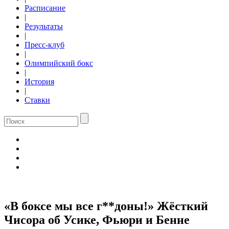
Расписание
|
Результаты
|
Пресс-клуб
|
Олимпийский бокс
|
История
|
Ставки
«В боксе мы все г**доны!» Жёсткий
Чисора об Усике, Фьюри и Бенне