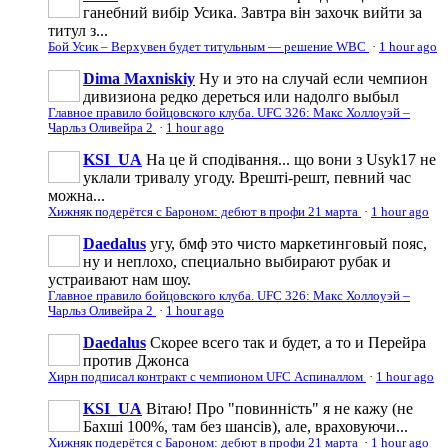
ганебний вибір Усика. Завтра він захочк вийти за
титул з...
Бой Усик – Верхувен будет титульным — решение WBC
·
1 hour ago
Dima Maxniskiy
Ну и это на случай если чемпион
дивизиона редко дереться или надолго выбыл
Главное правило бойцовского клуба. UFC 326: Макс Холлоуэй –
Чарльз Оливейра 2
·
1 hour ago
KSI_UA
На це й сподівання... що вони з Usyk17 не
уклали тривалу угоду. Врешті-решт, певний час
можна...
Хижняк подерётся с Бароном: дебют в профи 21 марта
·
1 hour ago
Daedalus
угу, бмф это чисто маркетинговый пояс,
ну и неплохо, специально выбирают рубак и
устраивают нам шоу.
Главное правило бойцовского клуба. UFC 326: Макс Холлоуэй –
Чарльз Оливейра 2
·
1 hour ago
Daedalus
Скорее всего так и будет, а то и Перейра
против Джонса
Хирн подписал контракт с чемпионом UFC Аспиналлом
·
1 hour ago
KSI_UA
Вітаю! Про "повинність" я не кажу (не
Бaxшi 100%, там без шансів), але, враховуючи...
Хижняк подерётся с Бароном: дебют в профи 21 марта
·
1 hour ago