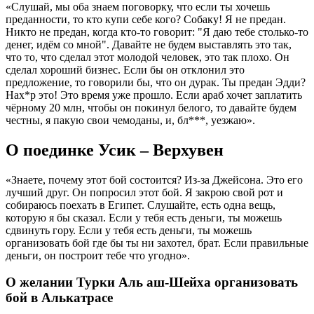
«Слушай, мы оба знаем поговорку, что если ты хочешь
преданности, то кто купи себе кого? Собаку! Я не предан.
Никто не предан, когда кто-то говорит: "Я даю тебе столько-то
денег, идём со мной". Давайте не будем выставлять это так,
что то, что сделал этот молодой человек, это так плохо. Он
сделал хороший бизнес. Если бы он отклонил это
предложение, то говорили бы, что он дурак. Ты предан Эдди?
Нах*р это! Это время уже прошло. Если араб хочет заплатить
чёрному 20 млн, чтобы он покинул белого, то давайте будем
честны, я пакую свои чемоданы, и, бл***, уезжаю».
О поединке Усик – Верхувен
«Знаете, почему этот бой состоится? Из-за Джейсона. Это его
лучший друг. Он попросил этот бой. Я закрою свой рот и
собираюсь поехать в Египет. Слушайте, есть одна вещь,
которую я бы сказал. Если у тебя есть деньги, ты можешь
сдвинуть гору. Если у тебя есть деньги, ты можешь
организовать бой где бы ты ни захотел, брат. Если правильные
деньги, он построит тебе что угодно».
О желании Турки Аль аш-Шейха организовать
бой в Алькатрасе