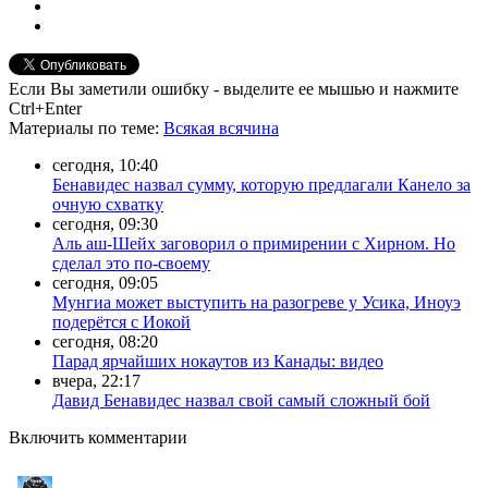
Если Вы заметили ошибку - выделите ее мышью и нажмите
Ctrl+Enter
Материалы
по теме
:
Всякая всячина
сегодня, 10:40
Бенавидес назвал сумму, которую предлагали Канело за
очную схватку
сегодня, 09:30
Аль аш-Шейх заговорил о примирении с Хирном. Но
сделал это по-своему
сегодня, 09:05
Мунгиа может выступить на разогреве у Усика, Иноуэ
подерётся с Иокой
сегодня, 08:20
Парад ярчайших нокаутов из Канады: видео
вчера, 22:17
Давид Бенавидес назвал свой самый сложный бой
Включить комментарии