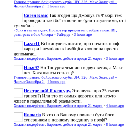
Главное правило бойцовского клуба. UFC 326: Макс Холлоуэй –
Чарльз Оливейра 2
·
3 hours ago
Євген Камс
Так згоден що Джошуа та Фьюрі теж
проводили такі бої та вони не були титульними, от і
тут якби...
«Усик и так легенда». Промоутер предлагает отобрать пояс IBF,
разыграть в бою Чисора – Уайлдер
·
3 hours ago
Lazar11
Всі кинулись писати, про початок проф
карьєри і чемпіонські амбіції а хлопчина просто
допомагає...
Хижняк подерётся с Бароном: дебют в профи 21 марта
·
3 hours ago
Илья97
Но Топурия чемпион в двух весах, а Макс
нет. Хотя шансы есть ещё
Главное правило бойцовского клуба. UFC 326: Макс Холлоуэй –
Чарльз Оливейра 2
·
4 hours ago
Не стреляй! Я кенгуру.
Это шутка про 25 тысяч
гривен?) Или это от самых дорогих или кто-то
живет в параллельной реальности.
Хижняк подерётся с Бароном: дебют в профи 21 марта
·
4 hours ago
Romario
В хто по Вашому повинен бути його
суперником в першому поєдинку в профі?
Хижняк подерётся с Бароном: дебют в профи 21 марта
·
8 hours ago