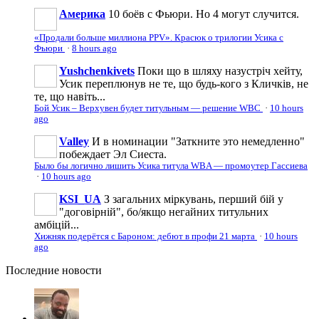
Америка
10 боёв с Фьюри. Но 4 могут случится.
«Продали больше миллиона PPV». Красюк о трилогии Усика с
Фьюри
·
8 hours ago
Yushchenkivets
Поки що в шляху назустріч хейту,
Усик переплюнув не те, що будь-кого з Кличків, не
те, що навіть...
Бой Усик – Верхувен будет титульным — решение WBC
·
10 hours
ago
Valley
И в номинации "Заткните это немедленно"
побеждает Эл Сиеста.
Было бы логично лишить Усика титула WBA — промоутер Гассиева
·
10 hours ago
KSI_UA
З загальних міркувань, перший бій у
"договірній", бо/якщо негайних титульних
амбіцій...
Хижняк подерётся с Бароном: дебют в профи 21 марта
·
10 hours
ago
Последние
новости