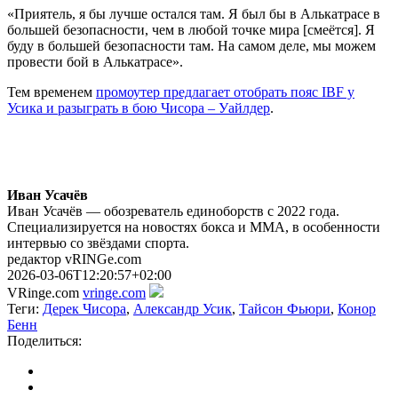
«Приятель, я бы лучше остался там. Я был бы в Алькатрасе в
большей безопасности, чем в любой точке мира [смеётся]. Я
буду в большей безопасности там. На самом деле, мы можем
провести бой в Алькатрасе».
Тем временем
промоутер предлагает отобрать пояс IBF у
Усика и разыграть в бою Чисора – Уайлдер
.
Иван Усачёв
Иван Усачёв — обозреватель единоборств с 2022 года.
Специализируется на новостях бокса и ММА, в особенности
интервью со звёздами спорта.
редактор vRINGe.com
2026-03-06T12:20:57+02:00
VRinge.com
vringe.com
Теги:
Дерек Чисора
,
Александр Усик
,
Тайсон Фьюри
,
Конор
Бенн
Поделиться: