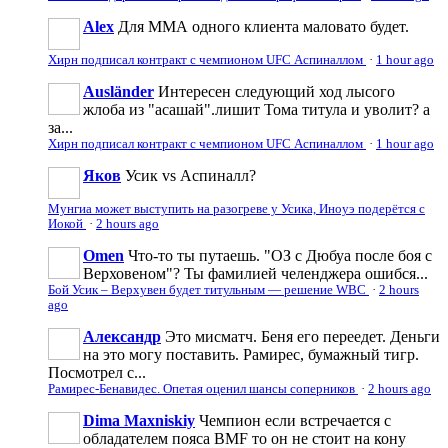
Аlеx
Для ММА одного клиента маловато будет.
Хирн подписал контракт с чемпионом UFC Аспиналлом
·
1 hour ago
Ausländer
Интересен следующий ход лысого
жлоба из "асашай".лишит Тома титула и уволит? а
за...
Хирн подписал контракт с чемпионом UFC Аспиналлом
·
1 hour ago
Яков
Усик vs Аспиналл?
Мунгиа может выступить на разогреве у Усика, Иноуэ подерётся с
Иокой
·
2 hours ago
Omen
Что-то ты путаешь. "ОЗ с Дюбуа после боя с
Верховеном"? Ты фамилией челенджера ошибся...
Бой Усик – Верхувен будет титульным — решение WBC
·
2 hours
ago
Александр
Это мисматч. Беня его переедет. Деньги
на это могу поставить. Рамирес, бумажный тигр.
Посмотрел с...
Рамирес-Бенавидес. Опетая оценил шансы соперников
·
2 hours ago
Dima Maxniskiy
Чемпион если встречается с
обладателем пояса BMF то он не стоит на кону