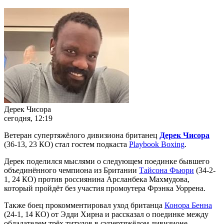
Дерек Чисора
сегодня, 12:19
Ветеран супертяжёлого дивизиона британец
Дерек Чисора
(36-13, 23 КО) стал гостем подкаста
Playbook Boxing
.
Дерек поделился мыслями о следующем поединке бывшего
объединённого чемпиона из Британии
Тайсона Фьюри
(34-2-
1, 24 КО) против россиянина Арсланбека Махмудова,
который пройдёт без участия промоутера Фрэнка Уоррена.
Также боец прокомментировал уход британца
Конора Бенна
(24-1, 14 КО) от Эдди Хирна и рассказал о поединке между
обладателем трёх титулов в супертяжёлом дивизионе