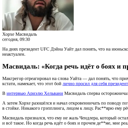
Хорхе Масвидаль
сегодня, 09:30
На днях президент UFC Дэйна Уайт дал понять, что на июньско
неактуален.
Масвидаль: «Когда речь идёт о боях и п
Макгрегор отреагировал на слова Уайта — дал понять, что при
кстати, намекает, что этот бой
лично просил для себя президе
В
интервью Ариэлю Хельвани
Масвидаль сперва осторожничал:
А затем Хорхе разошёлся и начал откровенничать по поводу пот
в стойке. Никакого грэпплинга, лицом к лицу. Рас**ярю ему рё
Масвидаль признался, что ему не жаль Чендлера, который остал
и всё такое. Но когда речь идёт о боях и прочем де**ме, мне ре