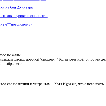
ки на бой 25 января
критиковал уровень оппонента
а не ч**ноголовому»