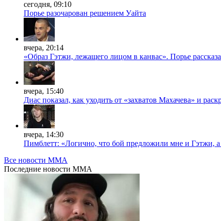
сегодня, 09:10
Порье разочарован решением Уайта
вчера, 20:14
«Образ Гэтжи, лежащего лицом в канвас». Порье рассказ
вчера, 15:40
Диас показал, как уходить от «захватов Махачева» и рас
вчера, 14:30
Пимблетт: «Логично, что бой предложили мне и Гэтжи, 
Все новости MMA
Последние
новости MMA