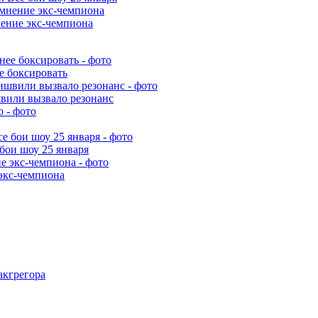
ение экс-чемпиона
е боксировать
швили вызвало резонанс
бои шоу 25 января
экс-чемпиона
акгрегора