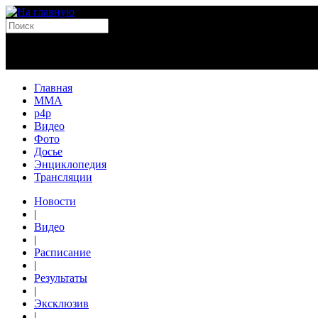
Главная
MMA
p4p
Видео
Фото
Досье
Энциклопедия
Трансляции
Новости
|
Видео
|
Расписание
|
Результаты
|
Эксклюзив
|