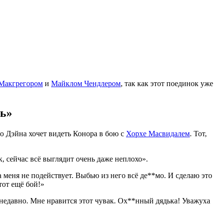
Макгрегором
и
Майклом Чендлером
, так как этот поединок уже
ль»
то Дэйна хочет видеть Конора в бою с
Хорхе Масвидалем
. Тот,
, сейчас всё выглядит очень даже неплохо».
 меня не подействует. Выбью из него всё де**мо. И сделаю это
тот ещё бой!»
 недавно. Мне нравится этот чувак. Ох**нный дядька! Уважуха