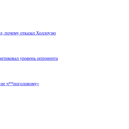
ал, почему отказал Холлоуэю
критиковал уровень оппонента
а не ч**ноголовому»