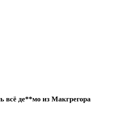
 всё де**мо из Макгрегора