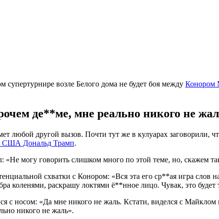
м супертурнире возле Белого дома не будет боя между
Конором 
рочем де**ме, мне реально никого не жа
мет любой другой вызов. Почти тут же в кулуарах заговорили, ч
нт США Дональд Трамп
.
 «Не могу говорить слишком много по этой теме, но, скажем так
енциальной схватки с Конором: «Вся эта его ср**ая игра слов на
бра коленями, раскрашу локтями ё**нное лицо. Чувак, это будет 
ся с носом: «Да мне никого не жаль. Кстати, виделся с Майклом
ально никого не жаль».