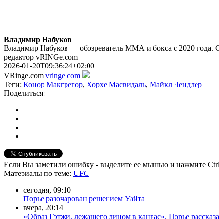
Владимир Набуков
Владимир Набуков — обозреватель ММА и бокса с 2020 года. 
редактор vRINGe.com
2026-01-20T09:36:24+02:00
VRinge.com
vringe.com
Теги:
Конор Макгрегор
,
Хорхе Масвидаль
,
Майкл Чендлер
Поделиться:
Если Вы заметили ошибку - выделите ее мышью и нажмите Ctrl
Материалы
по теме
:
UFC
сегодня, 09:10
Порье разочарован решением Уайта
вчера, 20:14
«Образ Гэтжи, лежащего лицом в канвас». Порье рассказ