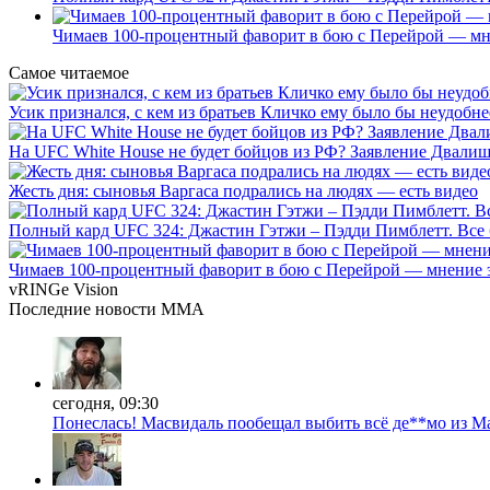
Чимаев 100-процентный фаворит в бою с Перейрой — мн
Самое читаемое
Усик признался, с кем из братьев Кличко ему было бы неудобне
На UFC White House не будет бойцов из РФ? Заявление Двали
Жесть дня: сыновья Варгаса подрались на людях — есть видео
Полный кард UFC 324: Джастин Гэтжи – Пэдди Пимблетт. Все 
Чимаев 100-процентный фаворит в бою с Перейрой — мнение 
vRINGe
Vision
Последние
новости MMA
сегодня, 09:30
Понеслась! Масвидаль пообещал выбить всё де**мо из М