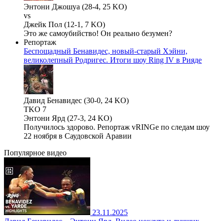
Энтони Джошуа (28-4, 25 KO)
vs
Джейк Пол (12-1, 7 KO)
Это же самоубийство! Он реально безумен?
Репортаж
Беспощадный Бенавидес, новый-старый Хэйни,
великолепный Родригес. Итоги шоу Ring IV в Рияде
Давид Бенавидес (30-0, 24 KO)
TKO 7
Энтони Ярд (27-3, 24 KO)
Получилось здорово. Репортаж vRINGe по следам шоу
22 ноября в Саудовской Аравии
Популярное
видео
23.11.2025