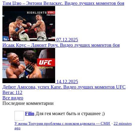
Тим Цзю – Энтони Веласкес. Видео лучших моментов боя
07.12.2025
Исаак Крус – Ламонт Роуч. Видео лучших моментов боя
14.12.2025
Дебют Амосова, успех Капе. Видео лучших моментов UFC
Вегас 112
Все видео
Последние
комментарии
Filin
Для гея может быть и страшнее ;)
У жены Топурии проблемы с поиском адвоката — СМИ
·
22 minutes
ago