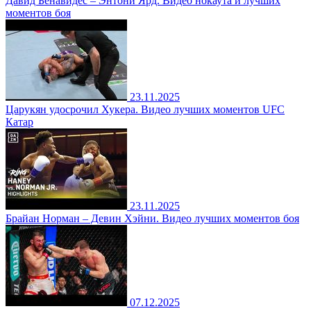
Давид Бенавидес – Энтони Ярд. Видео нокаута и лучших
моментов боя
23.11.2025
Царукян удосрочил Хукера. Видео лучших моментов UFC
Катар
23.11.2025
Брайан Норман – Девин Хэйни. Видео лучших моментов боя
07.12.2025