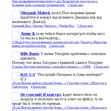
Цзю прокомментировал победу над Веласкесом, рассуждал о
больших боях и режиме терминатора
·
2 hours ago
Olexandr Melnyk
ахххх Пол подумав краще
відлетіти в нокаут від великого Джошуа ніж від
маленького Девіса))
Сильный Пол. Энтони Джошуа – Джейк Пол
·
3 hours ago
Денис К
если тебя в боксе интересует,чтобы кого
то несло а вентилятор...
У Пола будет потенциальное преимущество над Джошуа. Известны
новые подробности боя
·
3 hours ago
Billy Bones
У жены Топурии проблемы с поиском
адвоката.
Потому что жена Топурии страшней самого Топурии
У жены Топурии проблемы с поиском адвоката — СМИ
·
3 hours ago
KSI_UA
"Послушай Гвоздика и ставь наоборот"
(С)
«Если Итаума выйдет против Усика…» Гвоздик о боях с Мозесом и
Уайлдером
·
4 hours ago
Не стреляй! Я кенгуру.
Будет много бить по
воздуху и получать часто в ответ по фейсу. А он
вроде бы к этому не привык.
«Если Итаума выйдет против Усика…» Гвоздик о боях с Мозесом и