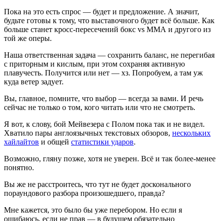
Пока на это есть спрос — будет и предложение. А значит,
будьте готовы к тому, что выставочного будет всё больше. Как
больше станет кросс-пересечений бокс vs ММА и другого из
той же оперы.
Наша ответственная задача — сохранить баланс, не перегибая
с приторным и кислым, при этом сохраняя активную
плавучесть. Получится или нет — хз. Попробуем, а там уж
куда ветер задует.
Вы, главное, помните, что выбор — всегда за вами. И речь
сейчас не только о том, кого читать или что не смотреть.
Я вот, к слову, бой Мейвезера с Полом пока так и не видел.
Хватило пары англоязычных текстовых обзоров,
нескольких
хайлайтов
и общей
статистики ударов
.
Возможно, гляну позже, хотя не уверен. Всё и так более-менее
понятно.
Вы же не расстроитесь, что тут не будет досконального
пораундового разбора произошедшего, правда?
Мне кажется, это было бы уже перебором. Но если я
ошибаюсь, если не прав — в будущем обязательно