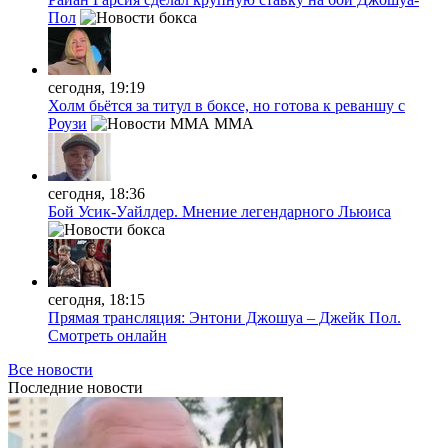
Пол
сегодня, 19:19
Холм бьётся за титул в боксе, но готова к реваншу с
Роузи
MMA
сегодня, 18:36
Бой Усик-Уайлдер. Мнение легендарного Льюиса
сегодня, 18:15
Прямая трансляция: Энтони Джошуа – Джейк Пол.
Смотреть онлайн
Все новости
Последние
новости