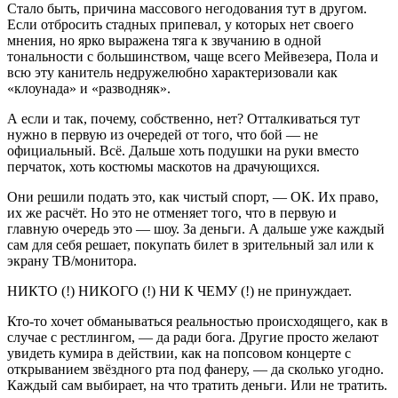
Стало быть, причина массового негодования тут в другом.
Если отбросить стадных припевал, у которых нет своего
мнения, но ярко выражена тяга к звучанию в одной
тональности с большинством, чаще всего Мейвезера, Пола и
всю эту канитель недружелюбно характеризовали как
«клоунада» и «разводняк».
А если и так, почему, собственно, нет? Отталкиваться тут
нужно в первую из очередей от того, что бой — не
официальный. Всё. Дальше хоть подушки на руки вместо
перчаток, хоть костюмы маскотов на драчующихся.
Они решили подать это, как чистый спорт, — ОК. Их право,
их же расчёт. Но это не отменяет того, что в первую и
главную очередь это — шоу. За деньги. А дальше уже каждый
сам для себя решает, покупать билет в зрительный зал или к
экрану ТВ/монитора.
НИКТО (!) НИКОГО (!) НИ К ЧЕМУ (!) не принуждает.
Кто-то хочет обманываться реальностью происходящего, как в
случае с рестлингом, — да ради бога. Другие просто желают
увидеть кумира в действии, как на попсовом концерте с
открыванием звёздного рта под фанеру, — да сколько угодно.
Каждый сам выбирает, на что тратить деньги. Или не тратить.