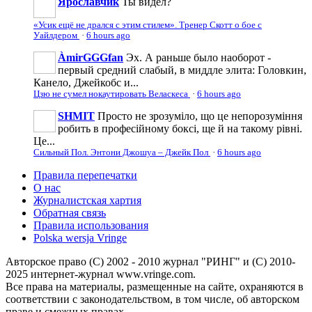
Ярославчик
Ты видел?
«Усик ещё не дрался с этим стилем». Тренер Скотт о бое с
Уайлдером
·
6 hours ago
ÀmirGGGfan
Эх. А раньше было наоборот -
первый средний слабый, в миддле элита: Головкин,
Канело, Джейкобс и...
Цзю не сумел нокаутировать Веласкеса
·
6 hours ago
SHMIT
Просто не зрозуміло, що це непорозуміння
робить в професійному боксі, ще й на такому рівні.
Це...
Сильный Пол. Энтони Джошуа – Джейк Пол
·
6 hours ago
Правила перепечатки
О нас
Журналистская хартия
Обратная связь
Правила использования
Polska wersja Vringe
Авторское право (С) 2002 - 2010 журнал "РИНГ" и (С) 2010-
2025 интернет-журнал www.vringe.com.
Все права на материалы, размещенные на сайте, охраняются в
соответствии с законодательством, в том числе, об авторском
праве и смежных правах.