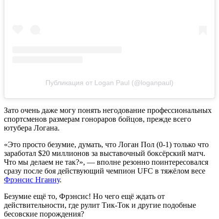
Публикация от Logan Paul (@loganpaul)
Зато очень даже могу понять негодование профессиональных
спортсменов размерам гонораров бойцов, прежде всего
ютубера Логана.
«Это просто безумие, думать, что Логан Пол (0-1) только что
заработал $20 миллионов за выставочный боксёрский матч.
Что мы делаем не так?», — вполне резонно поинтересовался
сразу после боя действующий чемпион UFC в тяжёлом весе
Фрэнсис Нганну
.
Безумие ещё то, Фрэнсис! Но чего ещё ждать от
действительности, где рулит Тик-Ток и другие подобные
бесовские порождения?