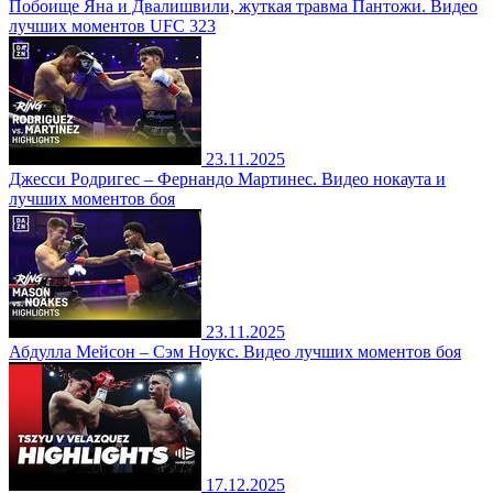
Побоище Яна и Двалишвили, жуткая травма Пантожи. Видео
лучших моментов UFC 323
23.11.2025
Джесси Родригес – Фернандо Мартинес. Видео нокаута и
лучших моментов боя
23.11.2025
Абдулла Мейсон – Сэм Ноукс. Видео лучших моментов боя
17.12.2025