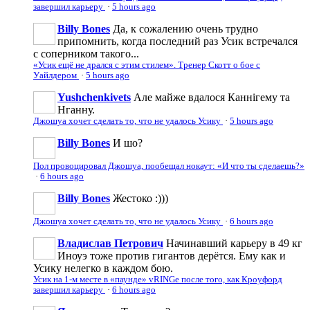
завершил карьеру
·
5 hours ago
Billy Bones
Да, к сожалению очень трудно
припомнить, когда последний раз Усик встречался
с соперником такого...
«Усик ещё не дрался с этим стилем». Тренер Скотт о бое с
Уайлдером
·
5 hours ago
Yushchenkivets
Але майже вдалося Каннігему та
Нганну.
Джошуа хочет сделать то, что не удалось Усику
·
5 hours ago
Billy Bones
И шо?
Пол провоцировал Джошуа, пообещал нокаут: «И что ты сделаешь?»
·
6 hours ago
Billy Bones
Жестоко :)))
Джошуа хочет сделать то, что не удалось Усику
·
6 hours ago
Владислав Петрович
Начинавший карьеру в 49 кг
Иноуэ тоже против гигантов дерётся. Ему как и
Усику нелегко в каждом бою.
Усик на 1-м месте в «паунде» vRINGe после того, как Кроуфорд
завершил карьеру
·
6 hours ago