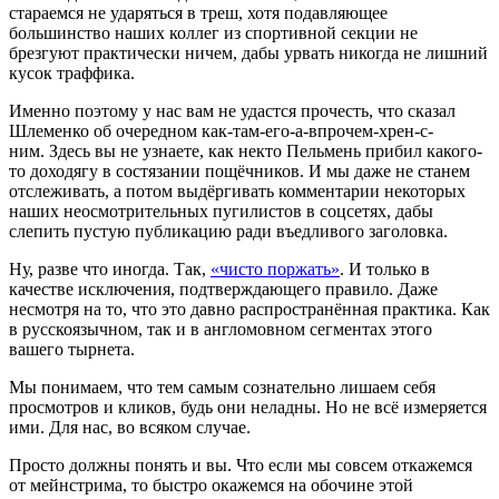
стараемся не ударяться в треш, хотя подавляющее
большинство наших коллег из спортивной секции не
брезгуют практически ничем, дабы урвать никогда не лишний
кусок траффика.
Именно поэтому у нас вам не удастся прочесть, что сказал
Шлеменко об очередном как-там-его-а-впрочем-хрен-с-
ним. Здесь вы не узнаете, как некто Пельмень прибил какого-
то доходягу в состязании пощёчников. И мы даже не станем
отслеживать, а потом выдёргивать комментарии некоторых
наших неосмотрительных пугилистов в соцсетях, дабы
слепить пустую публикацию ради въедливого заголовка.
Ну, разве что иногда. Так,
«чисто поржать»
. И только в
качестве исключения, подтверждающего правило. Даже
несмотря на то, что это давно распространённая практика. Как
в русскоязычном, так и в англомовном сегментах этого
вашего тырнета.
Мы понимаем, что тем самым сознательно лишаем себя
просмотров и кликов, будь они неладны. Но не всё измеряется
ими. Для нас, во всяком случае.
Просто должны понять и вы. Что если мы совсем откажемся
от мейнстрима, то быстро окажемся на обочине этой