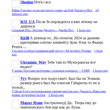
Shodan
Ніч'я і все
Райан Гарсия сделал крупную ставку на бой Джошуа-Пол
·
24
minutes ago
KSI_UA
Після Зе-перзидента я вже нічому не
дивуюся.
Сильный Пол. Энтони Джошуа – Джейк Пол
·
1 hour ago
Kirill
А різниці-то...На початок 2024 за даними
критеріями елітою хевівейту були Усик та Фьюрі.
Решта -...
Гассиев отобрал чемпионский титул у 44-летнего Пулева
·
1 hour
ago
Ukranian_Way
Тебе там из Мухосранска все
видно?
У жены Топурии проблемы с поиском адвоката — СМИ
·
2 hours ago
Угу
Вопрос кто подустанет. Был бы он Усиком,
размер ринга был бы плюсом Габариты-то не в
пользу...
У Пола будет потенциальное преимущество над Джошуа. Известны
новые подробности боя
·
2 hours ago
Марат Яхин
Австралиец)) Да.. Тепрь ему до
чемпионского боя еще как до Луны