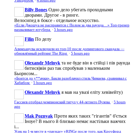
Уайлдером
·
4 hours ago
Billy Bones
Одно дело убегать проходными
дворами. Другое - в ринге.
Велосипед в боксе - отдельное искусство.
«Если Джошуа не расправится с Полом за два раунда…» Топ-тренер
нахваливает ютубера
·
5 hours ago
Filin
По делу
Алимханулы исключили из топ-10 после допингового скандала —
обновлённый рейтинг The Ring
·
5 hours ago
Olexandr Melnyk
та не буде він в стійці і пів раунда
битися)він раз так спробував з маленьким
Бьорнсом...
«Боится до у**ачки». Бакли разоблачил стиль Чимаева, сравнивал с
Хабибом
·
5 hours ago
Olexandr Melnyk
я мав на увазі еліту хевівейту)
Гассиев отобрал чемпионский титул у 44-летнего Пулева
·
5 hours
ago
Mak Poznyak
Проти яких таких "гігантів" б'ється
Іноуе? В нього й близько немає настільки важчих
і...
Усик на 1-м месте в «паунде» vRINGe после того, как Кроуфорд