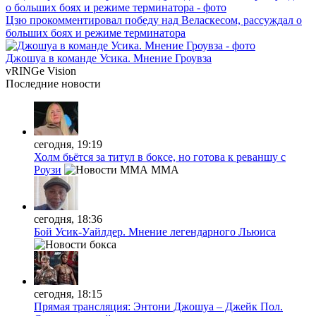
Цзю прокомментировал победу над Веласкесом, рассуждал о
больших боях и режиме терминатора
Джошуа в команде Усика. Мнение Гроувза
vRINGe
Vision
Последние
новости
сегодня, 19:19
Холм бьётся за титул в боксе, но готова к реваншу с
Роузи
MMA
сегодня, 18:36
Бой Усик-Уайлдер. Мнение легендарного Льюиса
сегодня, 18:15
Прямая трансляция: Энтони Джошуа – Джейк Пол.