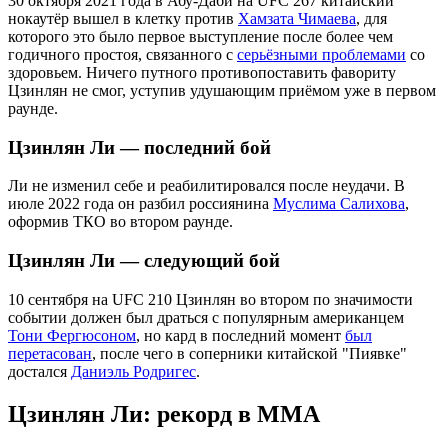
30 октября 2021 года в Абу-Даби на UFC 267 китайский
нокаутёр вышел в клетку против
Хамзата Чимаева
, для
которого это было первое выступление после более чем
годичного простоя, связанного с
серьёзными проблемами
со
здоровьем. Ничего путного противопоставить фавориту
Цзинлян не смог, уступив удушающим приёмом уже в первом
раунде.
Цзинлян Ли — последний бой
Ли не изменил себе и реабилитировался после неудачи. В
июле 2022 года он разбил россиянина
Муслима Салихова
,
оформив ТКО во втором раунде.
Цзинлян Ли — следующий бой
10 сентября на UFC 210 Цзинлян во втором по значимости
событии должен был драться с популярным американцем
Тони Фергюсоном
, но кард в последний момент
был
перетасован
, после чего в соперники китайской "Пиявке"
достался
Даниэль Родригес
.
Цзинлян Ли: рекорд в ММА