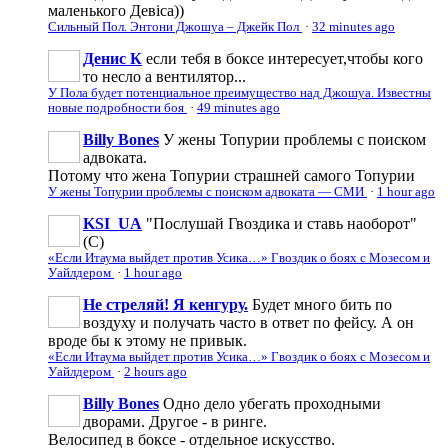
маленького Девіса))
Сильный Пол. Энтони Джошуа – Джейк Пол
·
32 minutes ago
Денис К
если тебя в боксе интересует,чтобы кого
то несло а вентилятор...
У Пола будет потенциальное преимущество над Джошуа. Известны
новые подробности боя
·
49 minutes ago
Billy Bones
У жены Топурии проблемы с поиском
адвоката.
Потому что жена Топурии страшней самого Топурии
У жены Топурии проблемы с поиском адвоката — СМИ
·
1 hour ago
KSI_UA
"Послушай Гвоздика и ставь наоборот"
(С)
«Если Итаума выйдет против Усика…» Гвоздик о боях с Мозесом и
Уайлдером
·
1 hour ago
Не стреляй! Я кенгуру.
Будет много бить по
воздуху и получать часто в ответ по фейсу. А он
вроде бы к этому не привык.
«Если Итаума выйдет против Усика…» Гвоздик о боях с Мозесом и
Уайлдером
·
2 hours ago
Billy Bones
Одно дело убегать проходными
дворами. Другое - в ринге.
Велосипед в боксе - отдельное искусство.