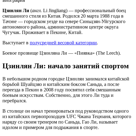
Биография
Цзинлян Ли
(
англ.
Li Jingliang) — профессиональный боец
смешанного стиля из Китая. Родился 20 марта 1988 года в
Тачэне — городском уезде на севере Синьцзян-Уйгурского
автономного района, административном центре округа
Чугучак. Проживает в Пекине, Китай.
Выступает в
полусредней весовой категории
.
Боевое прозвище Цзинляна Ли — «Пиявка» (The Leech).
Цзинлян Ли: начало занятий спортом
В небольшом родном городке Цзинлян занимался китайской
борьбой Шуайцзяо и китайским боксом Саньда, а после
переезда в Пекин в 2008 году посвятил себя смешанным
боевым искусствам. Собственно, для этого Ли туда и
перебрался.
В столице он начал тренироваться под руководством одного
из китайских первопроходцев UFC Чжана Тецюаня, которого
наряду со своим тренером по Саньда, Гао Ли, называет
идолом и примером для подражания в спорте.