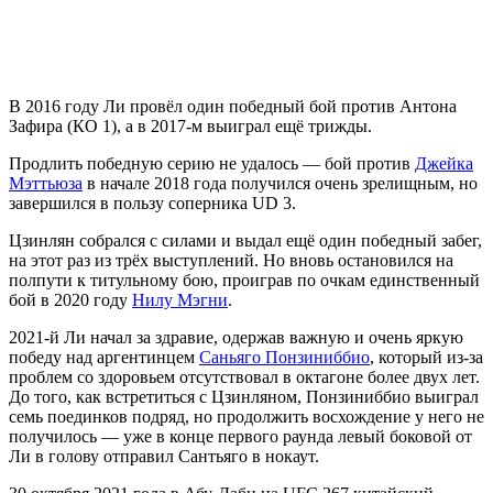
В 2016 году Ли провёл один победный бой против Антона
Зафира (КО 1), а в 2017-м выиграл ещё трижды.
Продлить победную серию не удалось — бой против
Джейка
Мэттьюза
в начале 2018 года получился очень зрелищным, но
завершился в пользу соперника UD 3.
Цзинлян собрался с силами и выдал ещё один победный забег,
на этот раз из трёх выступлений. Но вновь остановился на
полпути к титульному бою, проиграв по очкам единственный
бой в 2020 году
Нилу Мэгни
.
2021-й Ли начал за здравие, одержав важную и очень яркую
победу над аргентинцем
Саньяго Понзиниббио
, который из-за
проблем со здоровьем отсутствовал в октагоне более двух лет.
До того, как встретиться с Цзинляном, Понзиниббио выиграл
семь поединков подряд, но продолжить восхождение у него не
получилось — уже в конце первого раунда левый боковой от
Ли в голову отправил Сантьяго в нокаут.