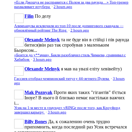
«Если Джошуа не расправится с Полом за два раунда…» Топ-тренер
нахваливает ютубера
·
2 hours ago
Filin
По делу
Алимханулы исключили из топ-10 после допингового скандала —
обновлённый рейтинг The Ring
·
2 hours ago
Olexandr Melnyk
та не буде він в стійці і пів раунда
битися)він раз так спробував з маленьким
Бьорнсом...
«Боится до у**ачки». Бакли разоблачил стиль Чимаева, сравнивал с
Хабибом
·
3 hours ago
Olexandr Melnyk
я мав на увазі еліту хевівейту)
Гассиев отобрал чемпионский титул у 44-летнего Пулева
·
3 hours
ago
Mak Poznyak
Проти яких таких "гігантів" б'ється
Іноуе? В нього й близько немає настільки важчих
і...
Усик на 1-м месте в «паунде» vRINGe после того, как Кроуфорд
завершил карьеру
·
3 hours ago
Billy Bones
Да, к сожалению очень трудно
припомнить, когда последний раз Усик встречался