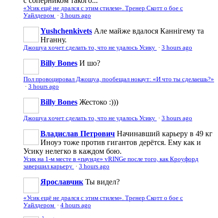
с соперником такого...
«Усик ещё не дрался с этим стилем». Тренер Скотт о бое с
Уайлдером
·
3 hours ago
Yushchenkivets
Але майже вдалося Каннігему та
Нганну.
Джошуа хочет сделать то, что не удалось Усику
·
3 hours ago
Billy Bones
И шо?
Пол провоцировал Джошуа, пообещал нокаут: «И что ты сделаешь?»
·
3 hours ago
Billy Bones
Жестоко :)))
Джошуа хочет сделать то, что не удалось Усику
·
3 hours ago
Владислав Петрович
Начинавший карьеру в 49 кг
Иноуэ тоже против гигантов дерётся. Ему как и
Усику нелегко в каждом бою.
Усик на 1-м месте в «паунде» vRINGe после того, как Кроуфорд
завершил карьеру
·
3 hours ago
Ярославчик
Ты видел?
«Усик ещё не дрался с этим стилем». Тренер Скотт о бое с
Уайлдером
·
4 hours ago