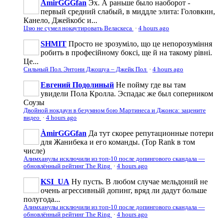
ÀmirGGGfan
Эх. А раньше было наоборот -
первый средний слабый, в миддле элита: Головкин,
Канело, Джейкобс и...
Цзю не сумел нокаутировать Веласкеса
·
4 hours ago
SHMIT
Просто не зрозуміло, що це непорозуміння
робить в професійному боксі, ще й на такому рівні.
Це...
Сильный Пол. Энтони Джошуа – Джейк Пол
·
4 hours ago
Евгений Подолиный
Не пойму где вы там
увидели Пола Кролла. Эспадас же был соперником
Соузы
Двойной нокдаун в безумном бою Мартинеса и Джонса: зацените
видео
·
4 hours ago
ÀmirGGGfan
Да тут скорее репутационные потери
для Жанибека и его команды. (Top Rank в том
числе)
Алимханулы исключили из топ-10 после допингового скандала —
обновлённый рейтинг The Ring
·
4 hours ago
KSI_UA
Ну пусть. В любом случае мельдоний не
очень агрессивньій допинг, вряд ли дадут больше
полугода...
Алимханулы исключили из топ-10 после допингового скандала —
обновлённый рейтинг The Ring
·
4 hours ago