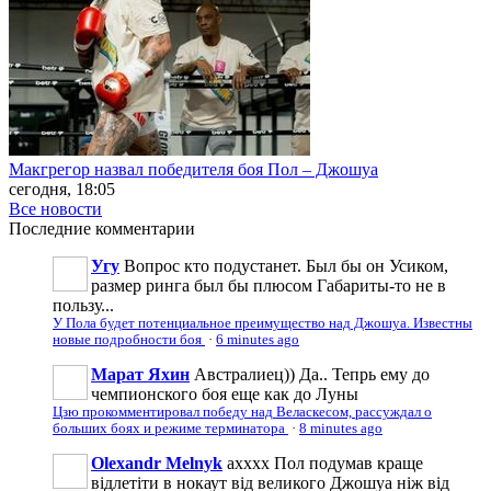
Макгрегор назвал победителя боя Пол – Джошуа
сегодня, 18:05
Все новости
Последние
комментарии
Угу
Вопрос кто подустанет. Был бы он Усиком,
размер ринга был бы плюсом Габариты-то не в
пользу...
У Пола будет потенциальное преимущество над Джошуа. Известны
новые подробности боя
·
6 minutes ago
Марат Яхин
Австралиец)) Да.. Тепрь ему до
чемпионского боя еще как до Луны
Цзю прокомментировал победу над Веласкесом, рассуждал о
больших боях и режиме терминатора
·
8 minutes ago
Olexandr Melnyk
ахххх Пол подумав краще
відлетіти в нокаут від великого Джошуа ніж від