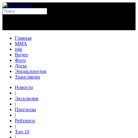
Главная
MMA
p4p
Видео
Фото
Досье
Энциклопедия
Трансляции
Новости
|
Эксклюзив
|
Прогнозы
|
Рейтинги
|
Топ-10
|