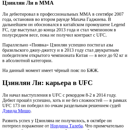
Цзинлян Ли в ММА
Ли дебютировал в профессиональных ММА в сентябре 2007
года, остановив во втором раунде Махача Гаджиева. В
дальнейшем он обосновался в китайском промоушене Legend
FC, где выступал до конца 2013 года и стал чемпионом в
полусреднем весе, пока не получил контракт с UFC.
Параллельно «Пиявка» Цзинлян успешно постигал азы
бразильского джиу-джитсу и в 2013 году стал двукратным
победителем открытого чемпионата Китая — в весе до 92 кг и
в абсолютной категории.
На данный момент имеет чёрный пояс по БЖЖ.
Цзинлян Ли: карьера в UFC
Ли начал выступления в UFC с рекордом 8-2 в 2014 году.
Дебют прошёл успешно, хоть и не без сложностей — в рамках
UFC 173 он победил по очкам раздельным решением судей
Дэвида Мишо
.
Развить успех у Цзинляна не получилось, в октябре он
потерпел поражение от
Нордина Талеба
. Что примечательно