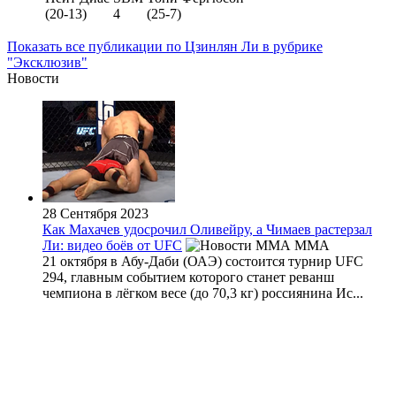
(20-13)
4
(25-7)
Показать все публикации по Цзинлян Ли в рубрике
"Эксклюзив"
Новости
28 Сентября 2023
Как Махачев удосрочил Оливейру, а Чимаев растерзал
Ли: видео боёв от UFC
MMA
21 октября в Абу-Даби (ОАЭ) состоится турнир UFC
294, главным событием которого станет реванш
чемпиона в лёгком весе (до 70,3 кг) россиянина Ис...