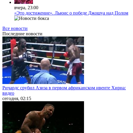
вчера, 23:00
«Это достижение». Льюис о победе Джошуа над Полом
Все новости
Последние
новости
Ричардс срубил Азиза в первом африканском ивенте Хирна:
видео
сегодня, 02:15