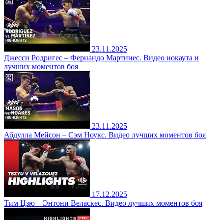
23.11.2025
Джесси Родригес – Фернандо Мартинес. Видео нокаута и
лучших моментов боя
23.11.2025
Абдулла Мейсон – Сэм Ноукс. Видео лучших моментов боя
17.12.2025
Тим Цзю – Энтони Веласкес. Видео лучших моментов боя