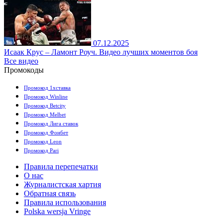
07.12.2025
Исаак Крус – Ламонт Роуч. Видео лучших моментов боя
Все видео
Промокоды
Промокод 1хставка
Промокод Winline
Промокод Betcity
Промокод Melbet
Промокод Лига ставок
Промокод Фонбет
Промокод Leon
Промокод Pari
Правила перепечатки
О нас
Журналистская хартия
Обратная связь
Правила использования
Polska wersja Vringe