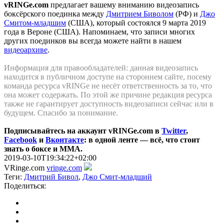
vRINGe.com
предлагает вашему вниманию видеозапись
боксёрского поединка между
Дмитрием Биволом
(РФ) и
Джо
Смитом-младшим
(США), который состоялся 9 марта 2019
года в Вероне (США). Напоминаем, что записи многих
других поединков вы всегда можете найти в нашем
видеоархиве
.
Информация для правообладателей: данная видеозапись
находится в публичном доступе на стороннем сайте, посему
команда ресурса vRINGe не несёт ответственность за то, что
она может содержать. По этой же причинe редакция ресурса
также не гарантирует доступность видеозаписи сейчас или в
будущем. Спасибо за понимание.
Подписывайтесь на аккаунт vRINGe.com в
Twitter
,
Facebook
и
Вконтакте
: в одной ленте — всё, что стоит
знать о боксе и ММА.
2019-03-10T19:34:22+02:00
VRinge.com
vringe.com
Теги:
Дмитрий Бивол
,
Джо Смит-младший
Поделиться: