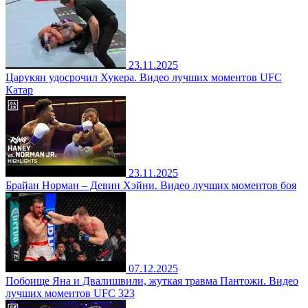
23.11.2025
Царукян удосрочил Хукера. Видео лучших моментов UFC
Катар
23.11.2025
Брайан Норман – Девин Хэйни. Видео лучших моментов боя
07.12.2025
Побоище Яна и Двалишвили, жуткая травма Пантожи. Видео
лучших моментов UFC 323