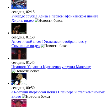
сегодня, 02:15
Ричардс срубил Азиза в первом африканском ивенте
Хирна: видео
сегодня, 01:50
Апсет и ещё апсет! Уильямсон отобрал пояс у
Симпсона: видео
сегодня, 01:45
Чемпион Украины Куриленко уступил Мартину
сегодня, 00:50
41-летний Фергюсон побил Спенсера и стал чемпионом:
видео