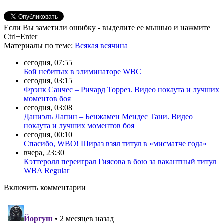
Если Вы заметили ошибку - выделите ее мышью и нажмите
Ctrl+Enter
Материалы
по теме
:
Всякая всячина
сегодня, 07:55
Бой небитых в элиминаторе WBC
сегодня, 03:15
Фрэнк Санчес – Ричард Торрез. Видео нокаута и лучших
моментов боя
сегодня, 03:08
Даниэль Лапин – Бенжамен Мендес Тани. Видео
нокаута и лучших моментов боя
сегодня, 00:10
Спасибо, WBO! Шираз взял титул в «мисматче года»
вчера, 23:30
Кэттеролл переиграл Гиясова в бою за вакантный титул
WBA Regular
Включить комментарии