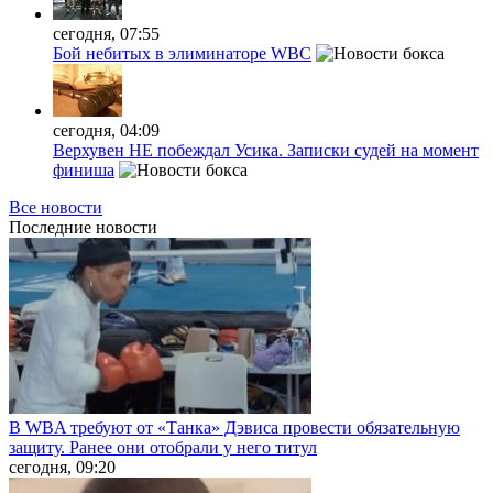
сегодня, 07:55
Бой небитых в элиминаторе WBC
сегодня, 04:09
Верхувен НЕ побеждал Усика. Записки судей на момент
финиша
Все новости
Последние
новости
В WBA требуют от «Танка» Дэвиса провести обязательную
защиту. Ранее они отобрали у него титул
сегодня, 09:20