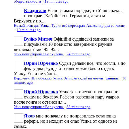
общественности
·
19 minutes ago
Владислав
Если в таком порядке, то Усик сначала
проиграет Кабайелю в Германии, а затем
Верхувену по...
Новый план для Усика: Турки всё переиграл, Александр дал согласие
·
19 minutes ago
Вуйко Митич
Офіційні суддівські записки за
підсумками 10 повністю завершених раундів
виглядали так: 95–95...
Усик нокаутировал Верхувена
·
24 minutes ago
Юрий Юрченко
Судьи делали все, что могли, а по
факту два раунда от силы можно было отдать
Усику. Если не уйдет...
Верхувен НЕ побеждал Усика. Записки судей на момент финиша
·
30
minutes ago
Юрий Юрченко
Усик фактически проиграл по
очкам не боксёру. Рефери разрешил пару ударов
после гонга и остановил...
Усик нокаутировал Верхувена
·
38 minutes ago
Яков
мне поначалу не понравилась остановка
рефери, но выходит он спас Усика от одного из
самых...