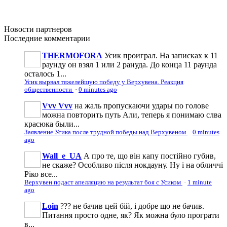
Новости
партнеров
Последние
комментарии
THERMOFORA
Усик проиграл. На записках к 11
раунду он взял 1 или 2 рануда. До конца 11 раунда
осталось 1...
Усик вырвал тяжелейшую победу у Верхувена. Реакция
общественности
·
0 minutes ago
Vvv Vvv
на жаль пропускаючи удары по голове
можна повторить путь Али, теперь я понимаю слва
красюка были...
Заявление Усика после трудной победы над Верхувеном
·
0 minutes
ago
Wall_e_UA
А про те, що він капу постійно губив,
не скаже? Особливо після нокдауну. Ну і на обличчі
Ріко все...
Верхувен подаст апелляцию на результат боя с Усиком
·
1 minute
ago
Loin
??? не бачив цей бій, і добре що не бачив.
Питання просто одне, як? Як можна було програти
в...