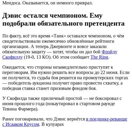
Мендоса. Оказывается, он немного приврал.
Дэвис остался чемпионом. Ему
подобрали обязательного претендента
По факту, всё это время «Танк» оставался чемпионом, о чём
свидетельствовали ежемесячно обновлённые рейтинги
организации. А теперь Джервонте и вовсе заказали
обязательную защиту — хотят, чтобы он дал бой
Флойду
Скофилду
(19-0, 13 КО). Об этом сообщает
The Ring
.
Ожидается, что стороны незамедлительно приступят к
переговорам. Им нужно решить все вопросы до 22 июня. Если
не получится, то судьба боя решится на промоутерских торгах
— победитель аукциона получит право провести схватку, а
победная ставка станет призовым фондом боя.
У Скофилда также приличный простой — не боксировал с
июня прошлого года (нокаутировал в стартовом раунде
Тевина Фармера).
Ранее поговаривали, что Дэвис вернётся
в поединке-реванше
с Исааком Крусом
. В кулуарах