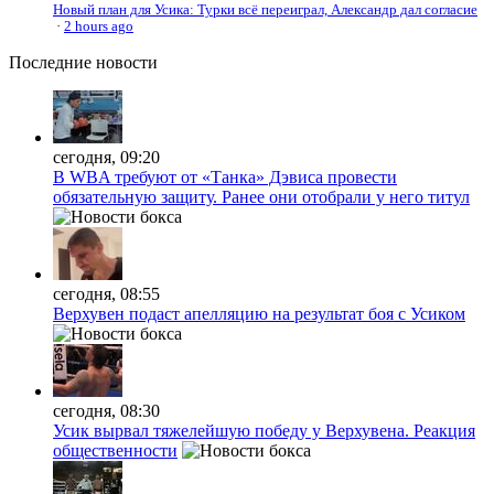
Новый план для Усика: Турки всё переиграл, Александр дал согласие
·
2 hours ago
Последние
новости
сегодня, 09:20
В WBA требуют от «Танка» Дэвиса провести
обязательную защиту. Ранее они отобрали у него титул
сегодня, 08:55
Верхувен подаст апелляцию на результат боя с Усиком
сегодня, 08:30
Усик вырвал тяжелейшую победу у Верхувена. Реакция
общественности