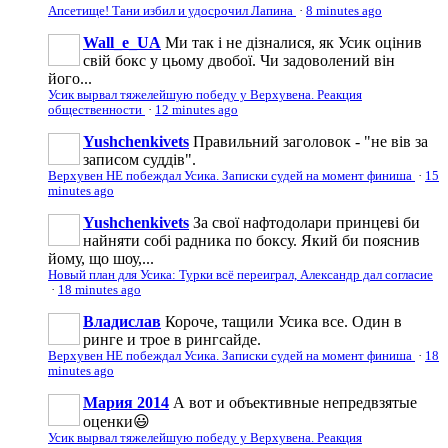
Апсетище! Тани избил и удосрочил Лапина
·
8 minutes ago
Wall_e_UA
Ми так і не дізналися, як Усик оцінив
свій бокс у цьому двобої. Чи задоволений він
його...
Усик вырвал тяжелейшую победу у Верхувена. Реакция
общественности
·
12 minutes ago
Yushchenkivets
Правильний заголовок - "не вів за
записом суддів".
Верхувен НЕ побеждал Усика. Записки судей на момент финиша
·
15
minutes ago
Yushchenkivets
За свої нафтодолари принцеві би
найняти собі радника по боксу. Який би пояснив
йому, що шоу,...
Новый план для Усика: Турки всё переиграл, Александр дал согласие
·
18 minutes ago
Владислав
Короче, тащили Усика все. Один в
ринге и трое в рингсайде.
Верхувен НЕ побеждал Усика. Записки судей на момент финиша
·
18
minutes ago
Мария 2014
А вот и объективные непредвзятые
оценки😃
Усик вырвал тяжелейшую победу у Верхувена. Реакция