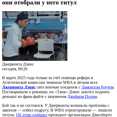
они отобрали у него титул
Джервонта Дэвис
сегодня, 09:20
В марте 2025 года только за счёт помощи рефери и
Атлетической комиссии чемпион WBA в лёгком весе
Джервонта Дэвис
свёл вничью поединок с
Ламонтом Роучем
.
Поговаривали о реванше, но «Танк» Дэвис захотел поднять
деньжат во фрик-файте с шоуменом
Джейком Полом
.
Бой так и не состоялся. У Джервонты возникли проблемы с
законом — избил подругу. В WBA отреагировали — лишили
титула.
Об этом сообщил
президент организации Джилберто