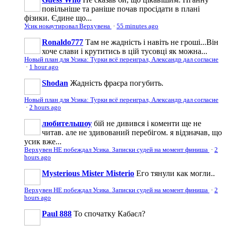
повільніше та раніше почав просідати в плані
фізики. Єдине що...
Усик нокаутировал Верхувена
·
55 minutes ago
Ronaldo777
Там не жадність і навіть не гроші...Він
хоче слави і крутитись в цій тусовці як можна...
Новый план для Усика: Турки всё переиграл, Александр дал согласие
·
1 hour ago
Shodan
Жадність фраєра погубить.
Новый план для Усика: Турки всё переиграл, Александр дал согласие
·
2 hours ago
любительшоу
бій не дивився і коменти ще не
читав. але не здивований перебігом. я відзначав, що
усик вже...
Верхувен НЕ побеждал Усика. Записки судей на момент финиша
·
2
hours ago
Mysterious Mister Misterio
Его тянули как могли..
Верхувен НЕ побеждал Усика. Записки судей на момент финиша
·
2
hours ago
Paul 888
То спочатку Кабаєл?