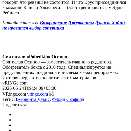
говорят, что реванш не состоится. И что Крус присоединился
к команде Канело Альвареса — будет тренироваться у Эдди
Рейносо.
Читайте также
:
Возвращение Джервонты Дэвиса. Хэйни
не нравится выбор соперника
Святослав «Pobedkin» Осипов
Святослав Осипов — заместитель главного редактора.
Обозреватель бокса с 2016 года. Специализируется на
представлениях поединков и послематчевых репортажах.
Интервьюер, автор аналитических материалов.
vRINGe.com
2026-05-24T09:24:09+03:00
VRinge.com
vringe.com
Теги:
Джервонта Дэвис
,
Флойд Скофилд
Поделиться: