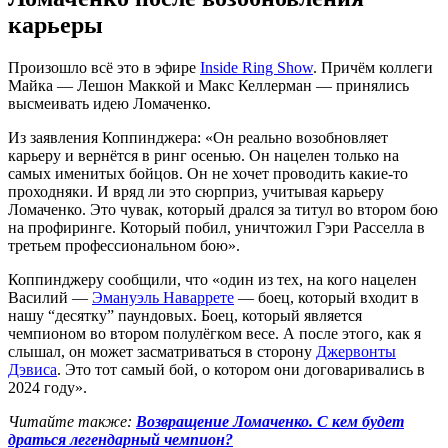
карьеры
Произошло всё это в эфире
Inside Ring Show
. Причём коллеги
Майка — Лешон Маккой и Макс Келлерман — принялись
высмеивать идею Ломаченко.
Из заявления Коппинджера: «Он реально возобновляет
карьеру и вернётся в ринг осенью. Он нацелен только на
самых именитых бойцов. Он не хочет проводить какие-то
проходняки. И вряд ли это сюрприз, учитывая карьеру
Ломаченко. Это чувак, который дрался за титул во втором бою
на профиринге. Который побил, уничтожил Гэри Расселла в
третьем профессиональном бою».
Коппинджеру сообщили, что «один из тех, на кого нацелен
Василий —
Эмануэль Наваррете
— боец, который входит в
нашу “десятку” паундовых. Боец, который является
чемпионом во втором полулёгком весе. А после этого, как я
слышал, он может засматриваться в сторону
Джервонты
Дэвиса
. Это тот самый бой, о котором они договаривались в
2024 году».
Читайте также:
Возвращение Ломаченко. С кем будет
драться легендарный чемпион?