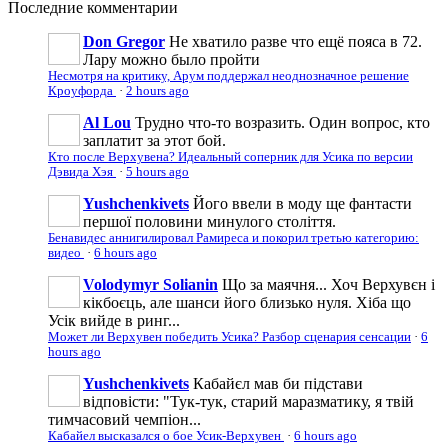
Последние
комментарии
Don Gregor
Не хватило разве что ещё пояса в 72.
Лару можно было пройти
Несмотря на критику, Арум поддержал неоднозначное решение
Кроуфорда
·
2 hours ago
Al Lou
Трудно что-то возразить. Один вопрос, кто
заплатит за этот бой.
Кто после Верхувена? Идеальный соперник для Усика по версии
Дэвида Хэя
·
5 hours ago
Yushchenkivets
Його ввели в моду ще фантасти
першої половини минулого століття.
Бенавидес аннигилировал Рамиреса и покорил третью категорию:
видео
·
6 hours ago
Volodymyr Solianin
Що за маячня... Хоч Верхувєн і
кікбоєць, але шанси його близько нуля. Хіба що
Усік вийде в ринг...
Может ли Верхувен победить Усика? Разбор сценария сенсации
·
6
hours ago
Yushchenkivets
Кабайєл мав би підстави
відповісти: "Тук-тук, старий маразматику, я твій
тимчасовий чемпіон...
Кабайел высказался о бое Усик-Верхувен
·
6 hours ago