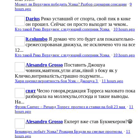
Может ли Верхувен победить Усика? Разбор сценария сенсации
·
9
hours ago
Darius
Рико уставший от спорта, свой пик в кике
он прошел. Сейчас он просто выходит за чеком..
Кто такой Рико Верхувен: следующий соперник Усика
·
10 hours ago
lt.columbo
Я думаю что это будет аля показательно-
срежессированая движуха, не исключено что на все
12...
Кто такой Рико Верхувен: следующий соперник Усика
·
10 hours ago
Alesandro Grosso
Поставить Джошуа
човник,маятник,угли атак,лівий з боку як у
Кличко,витривалість,страшно подумати...
Хирн оценил вероятность боя Усик – Джошуа 3
·
11 hours ago
свят
Чесно говоря,редакция Торреса маловато пока
разбирала на моллекулы,отсюда и такие выводы.
На...
Фрэнк Санчес – Ричард Торрез: прогноз и ставки на бой 23 мая
·
11
hours ago
Alesandro Grosso
Екперт вже став Букмекером?😁
Бенавидес побьёт Усика? Реакция Брэдли на смелые прогнозы
·
11
hours ago