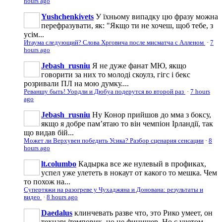
hours ago
Yushchenkivets
У їхньому випадку цю фразу можна
перефразувати, як: "Якщо ти не хочеш, щоб тебе, з
усім...
Итаума следующий? Слова Хрговича после мисматча с Алленом
·
7
hours ago
Jebash_rusniu
Я не дуже фанат МЮ, якщо
говорити за них то молоді скоулз, гігс і бекс
розривали ПЛ на мою думку....
Реваншу быть! Уордли и Дюбуа подерутся во второй раз
·
7 hours
ago
Jebash_rusniu
Ну Конор прийшов до мма з боксу,
якщо я добре памʼятаю то він чемпіон Ірландії, так
що видав бій...
Может ли Верхувен победить Усика? Разбор сценария сенсации
·
8
hours ago
lt.columbo
Кадырка все же нулевый в профиках,
успел уже улететь в нокаут от какого то мешка. Чем
то похож на...
Супертяжи на разогреве у Чухаджяна и Донована: результаты и
видео
·
8 hours ago
Daedalus
клинчевать разве что, это Рико умеет, он
технарь/темповик, но не финишер. Но с учетом