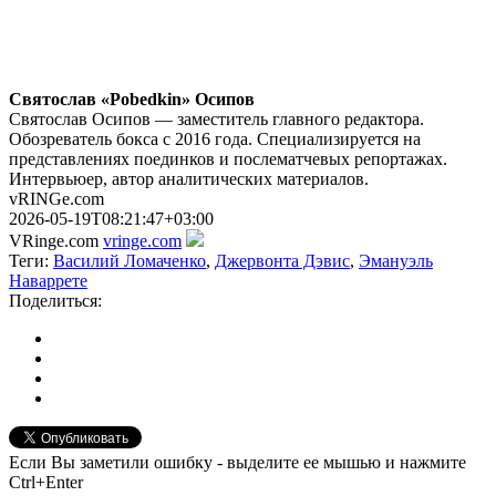
Святослав «Pobedkin» Осипов
Святослав Осипов — заместитель главного редактора.
Обозреватель бокса с 2016 года. Специализируется на
представлениях поединков и послематчевых репортажах.
Интервьюер, автор аналитических материалов.
vRINGe.com
2026-05-19T08:21:47+03:00
VRinge.com
vringe.com
Теги:
Василий Ломаченко
,
Джервонта Дэвис
,
Эмануэль
Наваррете
Поделиться:
Если Вы заметили ошибку - выделите ее мышью и нажмите
Ctrl+Enter