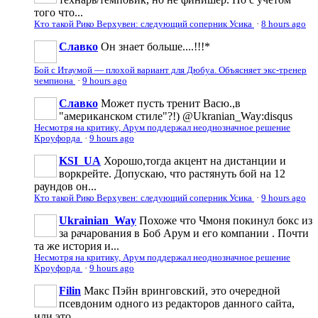
того что...
Кто такой Рико Верхувен: следующий соперник Усика
·
8 hours ago
Славко
Он знает больше....!!!*
Бой с Итаумой — плохой вариант для Дюбуа. Объясняет экс-тренер
чемпиона
·
9 hours ago
Славко
Может пусть тренит Васю.,в
"американском стиле"?!) @Ukranian_Way:disqus
Несмотря на критику, Арум поддержал неоднозначное решение
Кроуфорда
·
9 hours ago
KSI_UA
Хорошо,тогда акцент на дистанции и
воркрейте. Допускаю, что растянуть бой на 12
раундов он...
Кто такой Рико Верхувен: следующий соперник Усика
·
9 hours ago
Ukrainian_Way
Похоже что Чмоня покинул бокс из
за рачарования в Боб Арум и его компании . Почти
та же история и...
Несмотря на критику, Арум поддержал неоднозначное решение
Кроуфорда
·
9 hours ago
Filin
Макс Пэйн вринговский, это очередной
псевдоним одного из редакторов данного сайта,
или это...