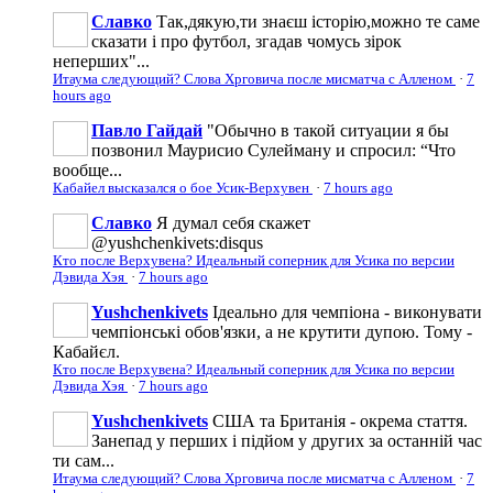
Славко
Так,дякую,ти знаєш історію,можно те саме
сказати і про футбол, згадав чомусь зірок
неперших"...
Итаума следующий? Слова Хрговича после мисматча с Алленом
·
7
hours ago
Павло Гайдай
"Обычно в такой ситуации я бы
позвонил Маурисио Сулейману и спросил: “Что
вообще...
Кабайел высказался о бое Усик-Верхувен
·
7 hours ago
Славко
Я думал себя скажет
@yushchenkivets:disqus
Кто после Верхувена? Идеальный соперник для Усика по версии
Дэвида Хэя
·
7 hours ago
Yushchenkivets
Ідеально для чемпіона - виконувати
чемпіонські обов'язки, а не крутити дупою. Тому -
Кабайєл.
Кто после Верхувена? Идеальный соперник для Усика по версии
Дэвида Хэя
·
7 hours ago
Yushchenkivets
США та Британія - окрема стаття.
Занепад у перших і підйом у других за останній час
ти сам...
Итаума следующий? Слова Хрговича после мисматча с Алленом
·
7