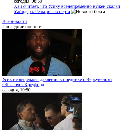
сегодня, 08:50
Хэй считает, что Усику всенепременно нужен скальп
Уайлдера. Реакция эксперта
Все новости
Последние
новости
Усик не выдержит давления в поединке с Верхувеном?
Объясняет Кроуфорд
сегодня, 10:50