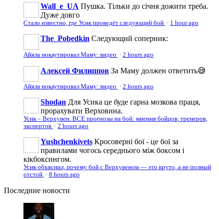
Wall_e_UA
Пушка. Тільки до січня дожити треба.
Дуже довго
Стало известно, где Усик проведёт следующий бой
·
1 hour ago
The_Pobedkin
Следующий соперник:
Айяла нокаутировал Маму: видео
·
2 hours ago
Алексей Филиппов
За Маму должен ответить😅
Айяла нокаутировал Маму: видео
·
2 hours ago
Shodan
Для Усика це буде гарна мозкова праця,
прорахувати Верховина.
Усик – Верхувен. ВСЕ прогнозы на бой: мнения бойцов, тренеров,
экспертов
·
2 hours ago
Yushchenkivets
Кросоверні бої - це бої за
правилами чогось середнього між боксом і
кікбоксингом.
Усик объяснил, почему бой с Верхувеном — это круто, а не полный
отстой
·
8 hours ago
Последние
новости