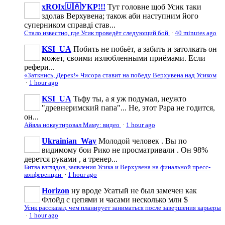
xROIx🇺🇦УКР!!!
Тут головне щоб Усик таки
здолав Верхувена; також аби наступним його
суперником справді став...
Стало известно, где Усик проведёт следующий бой
·
40 minutes ago
KSI_UA
Побить не побьёт, а забить и затолкать он
может, своими излюбленными приёмами. Если
рефери...
«Заткнись, Дерек!» Чисора ставит на победу Верхувена над Усиком
·
1 hour ago
KSI_UA
Тьфу ты, а я уж подумал, неужто
"древнеримский папа"... Не, этот Papa не годится,
он...
Айяла нокаутировал Маму: видео
·
1 hour ago
Ukrainian_Way
Молодой человек . Вы по
видимому бои Рико не просматривали . Он 98%
дерется руками , а тренер...
Битва взглядов, заявления Усика и Верхувена на финальной пресс-
конференции
·
1 hour ago
Horizon
ну вроде Усатый не был замечен как
Флойд с цепями и часами несколько млн $
Усик рассказал, чем планирует заниматься после завершения карьеры
·
1 hour ago