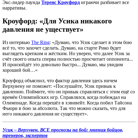
Экс-лидер паунда
Теренс Кроуфорд
играючи разбивает все
нарративы.
Кроуфорд: «Для Усика никакого
давления не уществует»
Из интервью
The Ring
: «Думаю, что Усик сделает в этом бою
всё то, что захочет сделать. Думаю, на старте Рико будет
выглядеть крепким и жёстким. Но уверен, что далее Усик за
счёт своего опыта сперва полностью просчитает оппонента...
И произойдёт это довольно быстро... Думаю, мы увидим
хороший бой…»
Кроуфорд объяснил, что фактор давления здесь ничем
Верхувену не поможет: «Послушайте, Усик привык к
давлению. Поймите, что он привык справляться с этим ещё со
времён Олимпийских игр. Справлялся, когда побеждал на
Олимпиаде. Когда перешёл в хэвивейт. Когда побил Тайсона
Фьюри в бою за абсолюта. Так что можно сказать, что для
него никакого давления не существует».
Усик – Верхувен. ВСЕ прогнозы на бой: мнения бойцов,
тренеров, экспертов