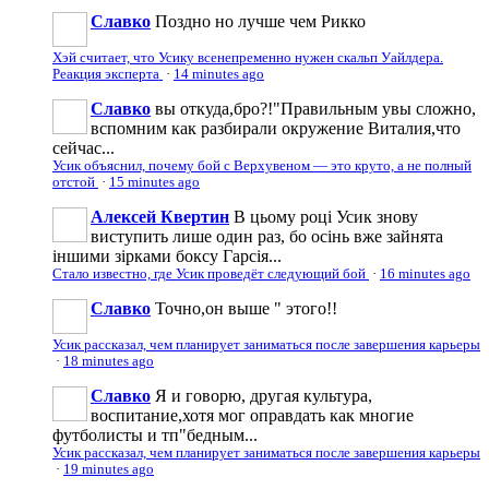
Славко
Поздно но лучше чем Рикко
Хэй считает, что Усику всенепременно нужен скальп Уайлдера.
Реакция эксперта
·
14 minutes ago
Славко
вы откуда,бро?!"Правильным увы сложно,
вспомним как разбирали окружение Виталия,что
сейчас...
Усик объяснил, почему бой с Верхувеном — это круто, а не полный
отстой
·
15 minutes ago
Алексей Квертин
В цьому році Усик знову
виступить лише один раз, бо осінь вже зайнята
іншими зірками боксу Гарсія...
Стало известно, где Усик проведёт следующий бой
·
16 minutes ago
Славко
Точно,он выше " этого!!
Усик рассказал, чем планирует заниматься после завершения карьеры
·
18 minutes ago
Славко
Я и говорю, другая культура,
воспитание,хотя мог оправдать как многие
футболисты и тп"бедным...
Усик рассказал, чем планирует заниматься после завершения карьеры
·
19 minutes ago