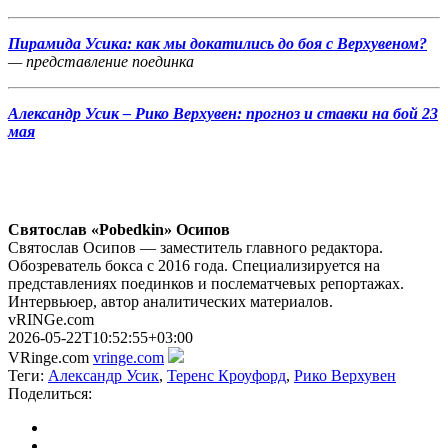
Пирамида Усика: как мы докатились до боя с Верхувеном?
—
представление поединка
Александр Усик – Рико Верхувен: прогноз и ставки на бой 23
мая
Святослав «Pobedkin» Осипов
Святослав Осипов — заместитель главного редактора.
Обозреватель бокса с 2016 года. Специализируется на
представлениях поединков и послематчевых репортажах.
Интервьюер, автор аналитических материалов.
vRINGe.com
2026-05-22T10:52:55+03:00
VRinge.com
vringe.com
Теги:
Александр Усик
,
Теренс Кроуфорд
,
Рико Верхувен
Поделиться: