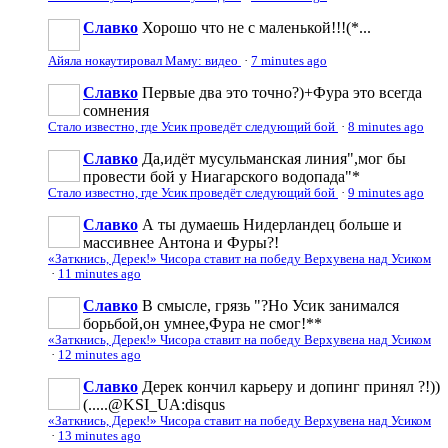
Славко
Хорошо что не с маленькой!!!(*...
Айяла нокаутировал Маму: видео
·
7 minutes ago
Славко
Первые два это точно?)+Фура это всегда
сомнения
Стало известно, где Усик проведёт следующий бой
·
8 minutes ago
Славко
Да,идёт мусульманская линия",мог бы
провести бой у Ниагарского водопада"*
Стало известно, где Усик проведёт следующий бой
·
9 minutes ago
Славко
А ты думаешь Нидерландец больше и
массивнее Антона и Фуры?!
«Заткнись, Дерек!» Чисора ставит на победу Верхувена над Усиком
·
11 minutes ago
Славко
В смысле, грязь "?Но Усик занимался
борьбой,он умнее,Фура не смог!**
«Заткнись, Дерек!» Чисора ставит на победу Верхувена над Усиком
·
12 minutes ago
Славко
Дерек кончил карьеру и допинг принял ?!))
(.....@KSI_UA:disqus
«Заткнись, Дерек!» Чисора ставит на победу Верхувена над Усиком
·
13 minutes ago