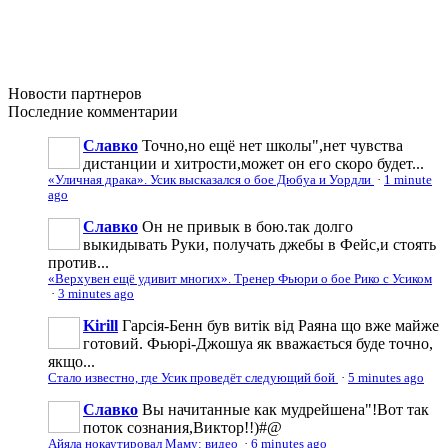
Новости
партнеров
Последние
комментарии
Славко
Точно,но ещё нет школы",нет чувства
дистанции и хитрости,может он его скоро будет...
«Уличная драка». Усик высказался о бое Дюбуа и Уордли
·
1 minute
ago
Славко
Он не привык в бою.так долго
выкидывать Руки, получать джебы в Фейс,и стоять
против...
«Верхувен ещё удивит многих». Тренер Фьюри о бое Рико с Усиком
·
3 minutes ago
Kirill
Гарсія-Бенн був витік від Раяна що вже майже
готовий. Фьюрі-Джошуа як вважається буде точно,
якщо...
Стало известно, где Усик проведёт следующий бой
·
5 minutes ago
Славко
Вы начитанные как мудрейшена"!Вот так
поток сознания,Виктор!!)#@
Айяла нокаутировал Маму: видео
·
6 minutes ago