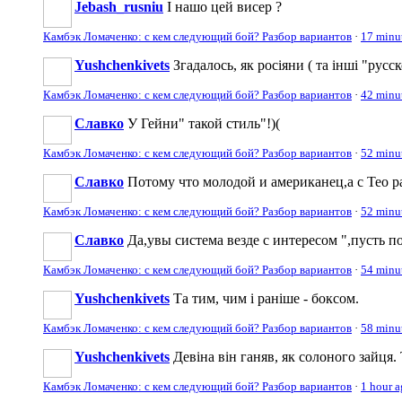
Jebash_rusniu
І нашо цей висер ?
Камбэк Ломаченко: с кем следующий бой? Разбор вариантов
·
17 minu
Yushchenkivets
Згадалось, як росіяни ( та інші "русс
Камбэк Ломаченко: с кем следующий бой? Разбор вариантов
·
42 minu
Славко
У Гейни" такой стиль"!)(
Камбэк Ломаченко: с кем следующий бой? Разбор вариантов
·
52 minu
Славко
Потому что молодой и американец,а с Тео р
Камбэк Ломаченко: с кем следующий бой? Разбор вариантов
·
52 minu
Славко
Да,увы система везде с интересом ",пусть п
Камбэк Ломаченко: с кем следующий бой? Разбор вариантов
·
54 minu
Yushchenkivets
Та тим, чим і раніше - боксом.
Камбэк Ломаченко: с кем следующий бой? Разбор вариантов
·
58 minu
Yushchenkivets
Девіна він ганяв, як солоного зайця.
Камбэк Ломаченко: с кем следующий бой? Разбор вариантов
·
1 hour 