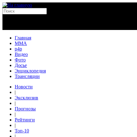
Главная
MMA
p4p
Видео
Фото
Досье
Энциклопедия
Трансляции
Новости
|
Эксклюзив
|
Прогнозы
|
Рейтинги
|
Топ-10
|