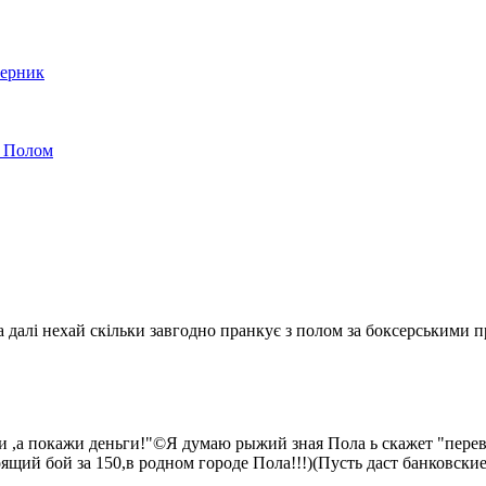
перник
м Полом