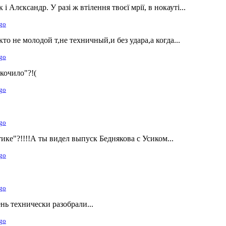
і Алєксандр. У разі ж втілення твоєї мрії, в нокауті...
ago
кто не молодой т,не техничный,и без удара,а когда...
ago
кочило"?!(
ago
ago
ике"?!!!!А ты видел выпуск Беднякова с Усиком...
ago
ago
ень технически разобрали...
ago