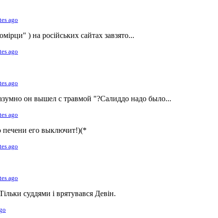
tes ago
комірци" ) на російських сайтах завзято...
tes ago
tes ago
азумно он вышел с травмой "?Салиддо надо было...
tes ago
о печени его выключит!)(*
tes ago
tes ago
 Тільки суддями і врятувався Девін.
ago