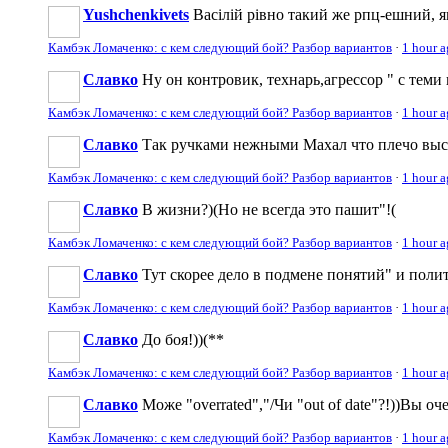
Yushchenkivets
Васілій рівно такий же рпц-ешний, як 
Камбэк Ломаченко: с кем следующий бой? Разбор вариантов
·
1 hour 
Славко
Ну он контровик, технарь,агрессор " с теми 
Камбэк Ломаченко: с кем следующий бой? Разбор вариантов
·
1 hour 
Славко
Так ручками нежными Махал что плечо выс
Камбэк Ломаченко: с кем следующий бой? Разбор вариантов
·
1 hour 
Славко
В жизни?)(Но не всегда это пашит"!(
Камбэк Ломаченко: с кем следующий бой? Разбор вариантов
·
1 hour 
Славко
Тут скорее дело в подмене понятий" и полит
Камбэк Ломаченко: с кем следующий бой? Разбор вариантов
·
1 hour 
Славко
До боя!))(**
Камбэк Ломаченко: с кем следующий бой? Разбор вариантов
·
1 hour 
Славко
Може "overrated","/Чи "out of date"?!))Вы оч
Камбэк Ломаченко: с кем следующий бой? Разбор вариантов
·
1 hour 