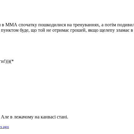
 Але в лежачому на канвасі стані.
es ago