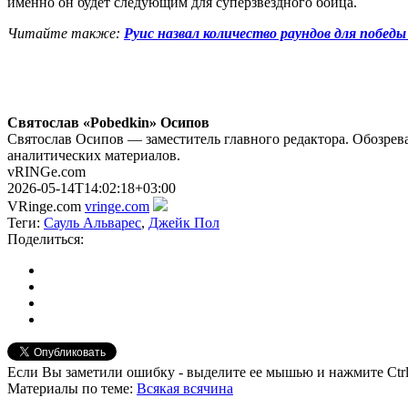
именно он будет следующим для суперзвёздного бойца.
Читайте также:
Руис назвал количество раундов для побед
Святослав «Pobedkin» Осипов
Святослав Осипов — заместитель главного редактора. Обозрева
аналитических материалов.
vRINGe.com
2026-05-14T14:02:18+03:00
VRinge.com
vringe.com
Теги:
Сауль Альварес
,
Джейк Пол
Поделиться:
Если Вы заметили ошибку - выделите ее мышью и нажмите Ctrl
Материалы
по теме
:
Всякая всячина