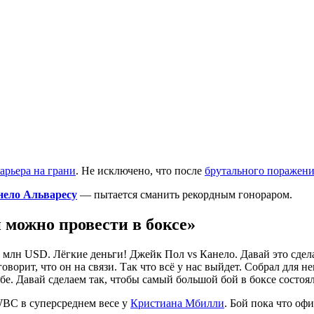
карьера на грани
. Не исключено, что после
брутального поражен
нело Альваресу
— пытается сманить рекордным гонораром.
 можно провести в боксе»
0 млн USD. Лёгкие деньги! Джейк Пол vs Канело. Давай это сдел
ворит, что он на связи. Так что всё у нас выйдет. Собрал для 
бе. Давай сделаем так, чтобы самый большой бой в боксе состоял
 WBC в суперсреднем весе у
Кристиана Мбилли
. Бой пока что оф