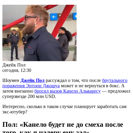
Джейк Пол
сегодня, 12:30
Шоумен
Джейк Пол
рассуждал о том, что после
брутального
поражения Энтони Джошуа
может и не вернуться в бокс. А
затем внезапно
бросил вызов Канело Альваресу
— предложил
суперзвезде 200 млн USD.
Интересно, сколько в таком случае планирует заработать сам
экс-ютубер?
Пол: «Канело будет не до смеха после
того, как я надеру ему зад»