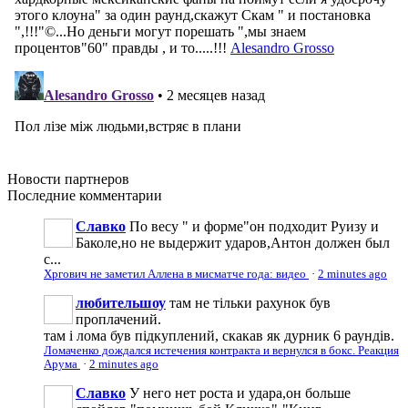
Новости
партнеров
Последние
комментарии
Славко
По весу " и форме"он подходит Руизу и
Баколе,но не выдержит ударов,Антон должен был
с...
Хргович не заметил Аллена в мисматче года: видео
·
2 minutes ago
любительшоу
там не тільки рахунок був
проплачений.
там і лома був підкуплений, скакав як дурник 6 раундів.
Ломаченко дождался истечения контракта и вернулся в бокс. Реакция
Арума
·
2 minutes ago
Славко
У него нет роста и удара,он больше