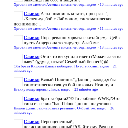
Хргович не заметил Аллена в мисматче года: видео
·
10 minutes ago
Славко
А ты помнишь кстати, про грязь ",
-Хелениус,бой с Лаймоном, систематическое
неснимание...
Хргович не заметил Аллена в мисматче года: видео
·
11 minutes ago
Славко
Пора реванш хорвата с китайцем,а Дейв
пусть Андерсона тестирует,в Алабаме
Хргович не заметил Аллена в мисматче года: видео
·
13 minutes ago
Славко
Они что выкупили ивент?Может лава на
лаву" будут драться? Семейный бизнес!( @
Оба брата Кишона Дэвиса победили. Но есть нюанс: видео
·
21
minutes ago
Славко
Вялый Пилипок",Джонс ,выходи,я бы
гипотетически глянул бой пиковых Нганну и...
Нганну нокаутировал Линса: видео
·
23 minutes ago
Славко
Брат за брата2"©Ти любишь WWE,?Это
типа из серии "bad f blood",но не получилось
Кишон Дэвис разочаровал в реванше с Олбрайтом: видео
·
26
minutes ago
Славко
Переоцененный,
недисциплинированный?!(Дайте ему Раяна и