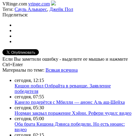
VRinge.com
vringe.com
Теги:
Сауль Альварес
,
Джейк Пол
Поделиться:
Если Вы заметили ошибку - выделите ее мышью и нажмите
Ctrl+Enter
Материалы
по теме
:
Всякая всячина
сегодня, 12:15
Кишон побил Олбрайта в реванше. Заявление
победителя
сегодня, 07:55
Канело подерётся с Мбилли — анонс Аль аш-Шейха
сегодня, 05:30
Норман закрыл поражение Хэйни. Рефери чудил: видео
сегодня, 05:00
Оба брата Кишона Дэвиса победили. Но есть нюанс:
видео
сегодня, 02:15