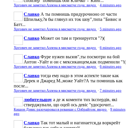
спойлер "помнишь бой Кличко"-"Кинг...
Хргович не заметил Аллена в мисматче года: видео
·
4 minutes ago
Славко
А ты помнишь придурочноно от части
Шпильку,?я бы глянул их ток шоу",типа "Бивис и
Батт...
Хргович не заметил Аллена в мисматче года: видео
·
5 minutes ago
Славко
Может он там и тренируется "?)(
Хргович не заметил Аллена в мисматче года: видео
·
6 minutes ago
Славко
Фуре нужен вызов",ты посмотри на бой
Антон -Уайт и он с мексиканцем,как подменили "!(
Хргович не заметил Аллена в мисматче года: видео
·
6 minutes ago
Славко
тогда ему надо в этом аспекте такие как
Дерек и Джаред М.,може Уайт?А ты помнишь как
после...
Хргович не заметил Аллена в мисматче года: видео
·
7 minutes ago
любительшоу
а де ж коменти тих ікспердів, які
стверджували, що оцей ось девіс ''удосрочит...
Кишон Дэвис разочаровал в реванше с Олбрайтом: видео
·
9 minutes
ago
Славко
Так тот малый и нагинается,да воркрейт
балканца так себе и защита!(