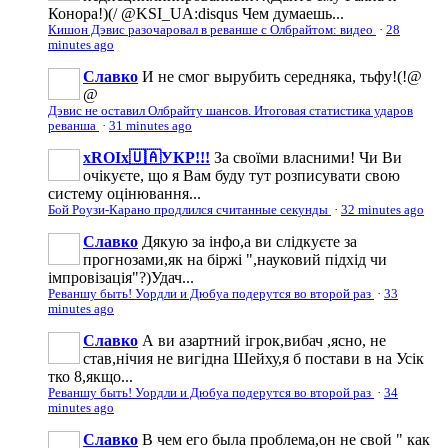
Конора!)(/ @KSI_UA:disqus Чем думаешь...
Кишон Дэвис разочаровал в реванше с Олбрайтом: видео
·
28
minutes ago
Славко
И не смог вырубить середняка, тьфу!(!@
@
Дэвис не оставил Олбрайту шансов. Итоговая статистика ударов
реванша
·
31 minutes ago
xROIx🇺🇦УКР!!!
За своїми власними! Чи Ви
очікуєте, що я Вам буду тут розписувати свою
систему оцінювання...
Бой Роузи-Карано продлился считанные секунды
·
32 minutes ago
Славко
Дякую за інфо,а ви слідкуєте за
прогнозами,як на біржі ",науковий підхід чи
імпровізація"?)Удач...
Реваншу быть! Уордли и Дюбуа подерутся во второй раз
·
33
minutes ago
Славко
А ви азартний ігрок,вибач ,ясно, не
став,нічия не вигідна Шейху,я б постави в на Усік
тко 8,якщо...
Реваншу быть! Уордли и Дюбуа подерутся во второй раз
·
34
minutes ago
Славко
В чем его была проблема,он не свой " как