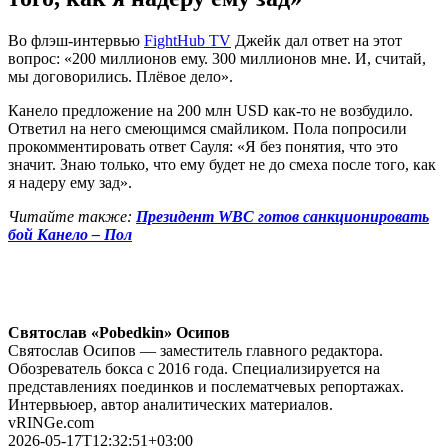
Во флэш-интервью
FightHub TV
Джейк дал ответ на этот
вопрос: «200 миллионов ему. 300 миллионов мне. И, считай,
мы договорились. Плёвое дело».
Канело предложение на 200 млн USD как-то не возбудило.
Ответил на него смеющимся смайликом. Пола попросили
прокомментировать ответ Сауля: «Я без понятия, что это
значит. Знаю только, что ему будет не до смеха после того, как
я надеру ему зад».
Читайте также:
Президент WBC готов санкционировать
бой Канело – Пол
Святослав «Pobedkin» Осипов
Святослав Осипов — заместитель главного редактора.
Обозреватель бокса с 2016 года. Специализируется на
представлениях поединков и послематчевых репортажах.
Интервьюер, автор аналитических материалов.
vRINGe.com
2026-05-17T12:32:51+03:00