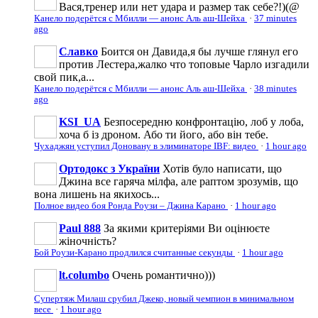
Вася,тренер или нет удара и размер так себе?!)(@
Канело подерётся с Мбилли — анонс Аль аш-Шейха
·
37 minutes
ago
Славко
Боится он Давида,я бы лучше глянул его
против Лестера,жалко что топовые Чарло изгадили
свой пик,а...
Канело подерётся с Мбилли — анонс Аль аш-Шейха
·
38 minutes
ago
KSI_UA
Безпосередню конфронтацію, лоб у лоба,
хоча б із дроном. Або ти його, або він тебе.
Чухаджян уступил Доновану в элиминаторе IBF: видео
·
1 hour ago
Ортодокс з України
Хотів було написати, що
Джина все гаряча мілфа, але раптом зрозумів, що
вона лишень на якихось...
Полное видео боя Ронда Роузи – Джина Карано
·
1 hour ago
Paul 888
За якими критеріями Ви оцінюєте
жіночність?
Бой Роузи-Карано продлился считанные секунды
·
1 hour ago
lt.columbo
Очень романтично)))
Супертяж Милаш срубил Джеко, новый чемпион в минимальном
весе
·
1 hour ago