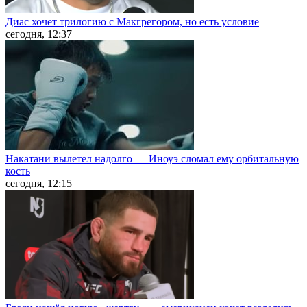
Диас хочет трилогию с Макгрегором, но есть условие
сегодня, 12:37
Накатани вылетел надолго — Иноуэ сломал ему орбитальную
кость
сегодня, 12:15