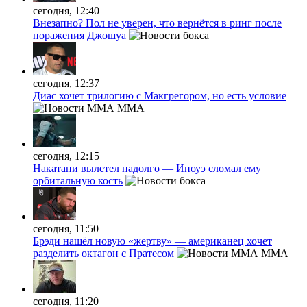
сегодня, 12:40
Внезапно? Пол не уверен, что вернётся в ринг после
поражения Джошуа
сегодня, 12:37
Диас хочет трилогию с Макгрегором, но есть условие
MMA
сегодня, 12:15
Накатани вылетел надолго — Иноуэ сломал ему
орбитальную кость
сегодня, 11:50
Брэди нашёл новую «жертву» — американец хочет
разделить октагон с Пратесом
MMA
сегодня, 11:20