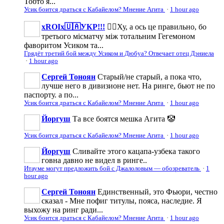
Тобто я...
Усик боится драться с Кабайелом? Мнение Агита
·
1 hour ago
xROIx🇺🇦УКР!!!
👍🏼Ху, а ось це правильно, бо
третього місматчу між тотальним Гегемоном
фаворитом Усиком та...
Грядёт третий бой между Усиком и Дюбуа? Отвечает отец Дэниела
·
1 hour ago
Сергей Тоноян
Старый/не старый, а пока что,
лучше него в дивизионе нет. На ринге, бьют не по
паспорту. а по...
Усик боится драться с Кабайелом? Мнение Агита
·
1 hour ago
Йоргуш
Та все боятся мешка Агита 🤡
Усик боится драться с Кабайелом? Мнение Агита
·
1 hour ago
Йоргуш
Сливайте этого кацапа-узбека такого
говна давно не видел в ринге..
Итауме могут предложить бой с Джалоловым — обозреватель
·
1
hour ago
Сергей Тоноян
Единственный, это Фьюри, честно
сказал - Мне пофиг титулы, пояса, наследие. Я
выхожу на ринг ради...
Усик боится драться с Кабайелом? Мнение Агита
·
1 hour ago