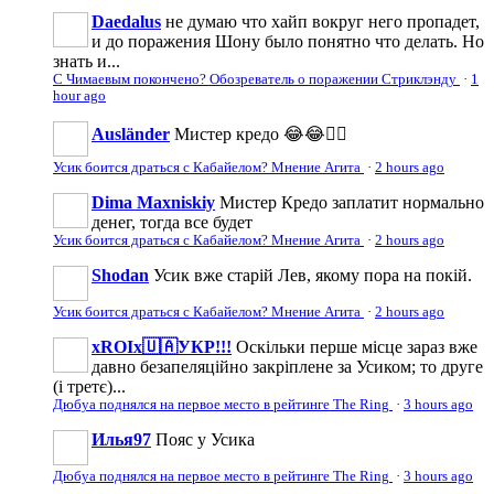
Daedalus
не думаю что хайп вокруг него пропадет,
и до поражения Шону было понятно что делать. Но
знать и...
С Чимаевым покончено? Обозреватель о поражении Стриклэнду
·
1
hour ago
Ausländer
Мистер кредо 😂😂👍🏻
Усик боится драться с Кабайелом? Мнение Агита
·
2 hours ago
Dima Maxniskiy
Мистер Кредо заплатит нормально
денег, тогда все будет
Усик боится драться с Кабайелом? Мнение Агита
·
2 hours ago
Shodan
Усик вже старій Лев, якому пора на покій.
Усик боится драться с Кабайелом? Мнение Агита
·
2 hours ago
xROIx🇺🇦УКР!!!
Оскільки перше місце зараз вже
давно безапеляційно закріплене за Усиком; то друге
(і третє)...
Дюбуа поднялся на первое место в рейтинге The Ring
·
3 hours ago
Илья97
Пояс у Усика
Дюбуа поднялся на первое место в рейтинге The Ring
·
3 hours ago