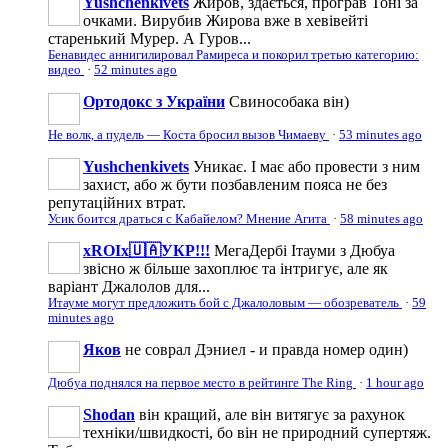
Yushchenkivets
Жиров, здається, програв Тоні за
очками. Вирубив Жирова вже в хевівейті
старенький Мурер. А Гуров...
Бенавидес аннигилировал Рамиреса и покорил третью категорию:
видео
·
52 minutes ago
Ортодокс з України
Свинособака він)
Не волк, а пудель — Коста бросил вызов Чимаеву
·
53 minutes ago
Yushchenkivets
Уникає. І має або провести з ним
захист, або ж бути позбавленим пояса не без
репутаційних втрат.
Усик боится драться с Кабайелом? Мнение Агита
·
58 minutes ago
xROIx🇺🇦УКР!!!
МегаДербі Ітауми з Дюбуа
звісно ж більше захоплює та інтригує, але як
варіант Джалолов для...
Итауме могут предложить бой с Джалоловым — обозреватель
·
59
minutes ago
Яков
не соврал Дэниел - и правда номер один)
Дюбуа поднялся на первое место в рейтинге The Ring
·
1 hour ago
Shodan
він кращий, але він витягує за рахунок
техніки/швидкості, бо він не природний супертяж.