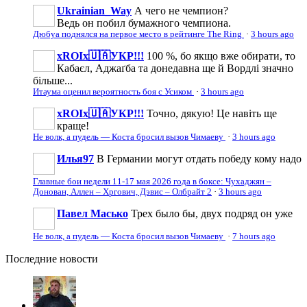
Ukrainian_Way
А чего не чемпион?
Ведь он побил бумажного чемпиона.
Дюбуа поднялся на первое место в рейтинге The Ring
·
3 hours ago
xROIx🇺🇦УКР!!!
100 %, бо якщо вже обирати, то
Кабаєл, Аджаґба та донедавна ще й Вордлі значно
більше...
Итаума оценил вероятность боя с Усиком
·
3 hours ago
xROIx🇺🇦УКР!!!
Точно, дякую! Це навіть ще
краще!
Не волк, а пудель — Коста бросил вызов Чимаеву
·
3 hours ago
Илья97
В Германии могут отдать победу кому надо
Главные бои недели 11-17 мая 2026 года в боксе: Чухаджян –
Донован, Аллен – Хргович, Дэвис – Олбрайт 2
·
3 hours ago
Павел Масько
Трех было бы, двух подряд он уже
Не волк, а пудель — Коста бросил вызов Чимаеву
·
7 hours ago
Последние
новости