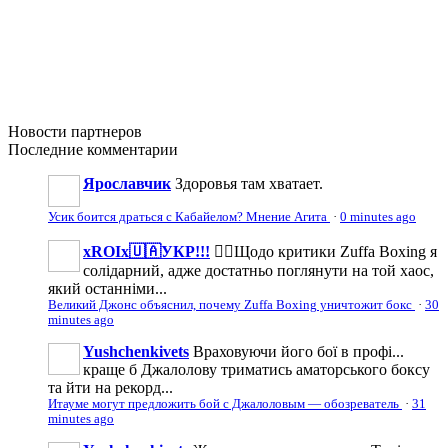
Новости
партнеров
Последние
комментарии
Ярославчик
Здоровья там хватает.
Усик боится драться с Кабайелом? Мнение Агита
·
0 minutes ago
xROIx🇺🇦УКР!!!
👉🏼Щодо критики Zuffa Boxing я
солідарний, адже достатньо поглянути на той хаос,
який останніми...
Великий Джонс объяснил, почему Zuffa Boxing уничтожит бокс
·
30
minutes ago
Yushchenkivets
Враховуючи його бої в профі...
краще б Джалолову триматись аматорського боксу
та йти на рекорд...
Итауме могут предложить бой с Джалоловым — обозреватель
·
31
minutes ago