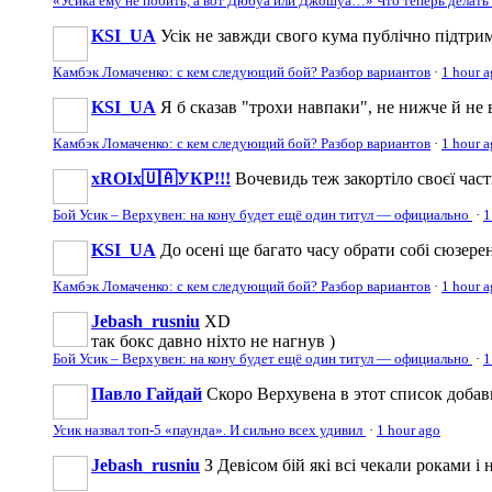
«Усика ему не побить, а вот Дюбуа или Джошуа…» Что теперь делат
KSI_UA
Усік не завжди свого кума публічно підтрим
Камбэк Ломаченко: с кем следующий бой? Разбор вариантов
·
1 hour 
KSI_UA
Я б сказав "трохи навпаки", не нижче й не 
Камбэк Ломаченко: с кем следующий бой? Разбор вариантов
·
1 hour 
xROIx🇺🇦УКР!!!
Вочевидь теж закортіло своєї част
Бой Усик – Верхувен: на кону будет ещё один титул — официально
·
1
KSI_UA
До осені ще багато часу обрати собі сюзерена
Камбэк Ломаченко: с кем следующий бой? Разбор вариантов
·
1 hour 
Jebash_rusniu
XD
так бокс давно ніхто не нагнув )
Бой Усик – Верхувен: на кону будет ещё один титул — официально
·
1
Павло Гайдай
Скоро Верхувена в этот список доба
Усик назвал топ-5 «паунда». И сильно всех удивил
·
1 hour ago
Jebash_rusniu
З Девісом бій які всі чекали роками і 