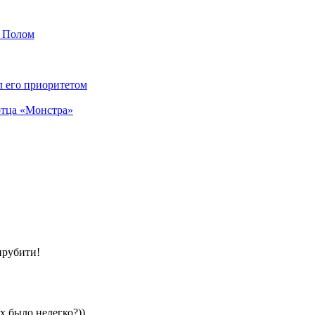
м Полом
л его приоритетом
отца «Монстра»