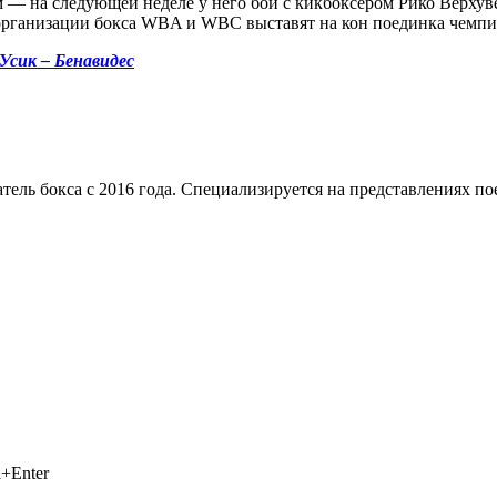
 — на следующей неделе у него бой с кикбоксёром Рико Верхувен
 организации бокса WBA и WBC выставят на кон поединка чемпи
Усик – Бенавидес
тель бокса с 2016 года. Специализируется на представлениях п
+Enter