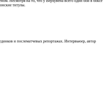
ом. Несмотря на то, что у Верхувена всего один бой в боксе
онские титулы.
оединков и послематчевых репортажах. Интервьюер, автор