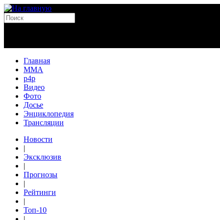
Главная
MMA
p4p
Видео
Фото
Досье
Энциклопедия
Трансляции
Новости
|
Эксклюзив
|
Прогнозы
|
Рейтинги
|
Топ-10
|