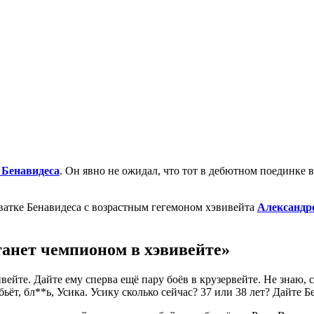
 Бенавидеса
. Он явно не ожидал, что тот в дебютном поединке 
ватке Бенавидеса с возрастным гегемоном хэвивейта
Александр
танет чемпионом в хэвивейте»
вейте. Дайте ему сперва ещё пару боёв в крузервейте. Не знаю, 
бьёт, бл**ь, Усика. Усику сколько сейчас? 37 или 38 лет? Дайте Б