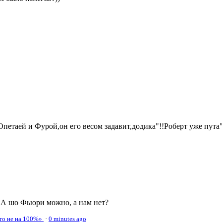
:) А шо Фьюри можно, а нам нет?
это не на 100%»
·
0 minutes ago