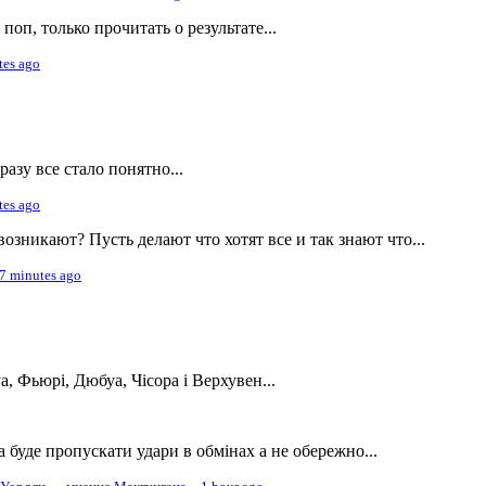
поп, только прочитать о результате...
tes ago
азу все стало понятно...
tes ago
возникают? Пусть делают что хотят все и так знают что...
7 minutes ago
, Фьюрі, Дюбуа, Чісора і Верхувен...
буде пропускати удари в обмінах а не обережно...