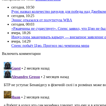
сегодня, 10:50
Руис назвал количество раундов для победы над Джейко
сегодня, 10:25
Эннис отказался от полутитула WBA
сегодня, 00:03
«Ржавчины не существует». Спенс заявил, что Цзю не бы
вчера, 18:26
Иноуэ пора заканчивать карьеру — внезапное заявление 
вчера, 14:29
Спенс побьёт Цзю. Прогноз экс-чемпиона мира
Включить комментарии