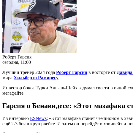
Роберт Гарсия
сегодня, 11:00
Лучший тренер 2024 года
Роберт Гарсия
в восторге от
Давида
мира
Хильберто Рамиресу
.
Инвестор бокса Турки Аль аш-Шейх задумал свести в очной сх
мегафайте.
Гарсия о Бенавидесе: «Этот мазафака с
Из интервью
ESNews
: «Этот мазафака станет чемпионом в хэви
ещё 2-3 боя в крузервейте. И затем он перейдёт в хэвивейт и по