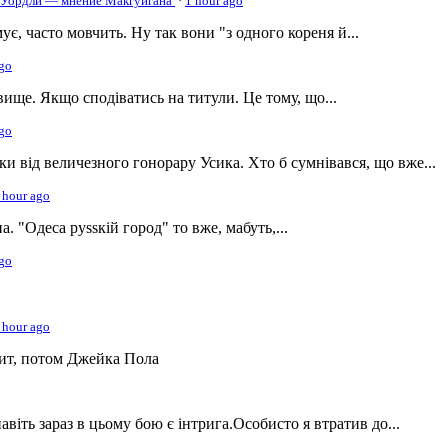
ь Уордли — мнение Макгуигана
·
1 hour ago
ує, часто мовчить. Ну так вони "з одного кореня й...
ago
вище. Якщо сподіватись на титули. Це тому, що...
ago
ки від величезного гонорару Усика. Хто б сумнівався, що вже...
 hour ago
. "Одеса pyssкiй гopoд" то вже, мабуть,...
ago
 hour ago
вит, потом Джейка Пола
навіть зараз в цьому бою є інтрига.Особисто я втратив до...