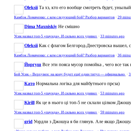
Oleksii
Та хз, кто его вообще смотреть будет, унылый 
Камбэк Ломаченко: с кем следующий бой? Разбор вариантов
·
29 minu
Dima Maxniskiy
Не смішно
Усик назвал топ-5 «паунда». И сильно всех удивил
·
33 minutes ago
Oleksii
Как с флагом Белгород-Днестровска вышел, ср
Камбэк Ломаченко: с кем следующий бой? Разбор вариантов
·
36 minu
Йоргуш
Все эти пояса мусор помойка , чего все так 
Бой Усик – Верхувен: на кону будет ещё один титул — официально
·
3
Като
Нормальна логіка для майбутнього прєза)
Усик назвал топ-5 «паунда». И сильно всех удивил
·
53 minutes ago
Kirill
Як це в нього ці топ-5 не склали цілком Джошуа
Усик назвал топ-5 «паунда». И сильно всех удивил
·
59 minutes ago
grid
Уордли з Джошуа я би глянув. Але якщо Джошуа 