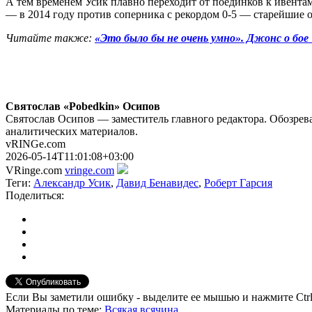
А тем временем Усик плавно переходит от поединков к ивентам
— в 2014 году против соперника с рекордом 0-5 — старейшие
Читайте также:
«Это было бы не очень умно». Джонс о бое 
Святослав «Pobedkin» Осипов
Святослав Осипов — заместитель главного редактора. Обозрева
аналитических материалов.
vRINGe.com
2026-05-14T11:01:08+03:00
VRinge.com
vringe.com
Теги:
Александр Усик
,
Давид Бенавидес
,
Роберт Гарсия
Поделиться:
Если Вы заметили ошибку - выделите ее мышью и нажмите Ctrl
Материалы
по теме
:
Всякая всячина