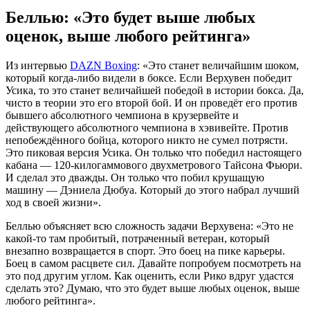
Беллью: «Это будет выше любых
оценок, выше любого рейтинга»
Из интервью
DAZN Boxing
: «Это станет величайшим шоком,
который когда-либо видели в боксе. Если Верхувен победит
Усика, то это станет величайшей победой в истории бокса. Да,
чисто в теории это его второй бой. И он проведёт его против
бывшего абсолютного чемпиона в крузервейте и
действующего абсолютного чемпиона в хэвивейте. Против
непобеждённого бойца, которого никто не сумел потрясти.
Это пиковая версия Усика. Он только что победил настоящего
кабана — 120-килогаммового двухметрового Тайсона Фьюри.
И сделал это дважды. Он только что побил крушащую
машину — Дэниела Дюбуа. Который до этого набрал лучший
ход в своей жизни».
Беллью объясняет всю сложность задачи Верхувена: «Это не
какой-то там пробитый, потраченный ветеран, который
внезапно возвращается в спорт. Это боец на пике карьеры.
Боец в самом расцвете сил. Давайте попробуем посмотреть на
это под другим углом. Как оценить, если Рико вдруг удастся
сделать это? Думаю, что это будет выше любых оценок, выше
любого рейтинга».