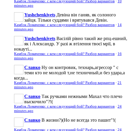
Камбэк Ломаченко: с кем следующий бой? Разбор вариантов
·
10
minutes ago
Yushchenkivets
Девіна він ганяв, як солоного
зайця. Тільки суддями і врятувався Девін.
Камбэк Ломаченко: с кем следующий бой? Разбор вариантов
·
14
minutes ago
Yushchenkivets
Васілій рівно такий же рпц-ешний,
як і Алєксандр. У разі ж втілення твоєї мрії, в
нокауті...
Камбэк Ломаченко: с кем следующий бой? Разбор вариантов
·
16
minutes ago
Славко
Ну он контровик, технарь,агрессор " с
теми кто не молодой т,не техничный,и без удара,а
когда...
Камбэк Ломаченко: с кем следующий бой? Разбор вариантов
·
21
minutes ago
Славко
Так ручками нежными Махал что плечо
выскочило"?!(
Камбэк Ломаченко: с кем следующий бой? Разбор вариантов
·
24
minutes ago
Славко
В жизни?)(Но не всегда это пашит"!(
Камбэк Ломаченко: с кем следующий бой? Разбор вариантов
·
24