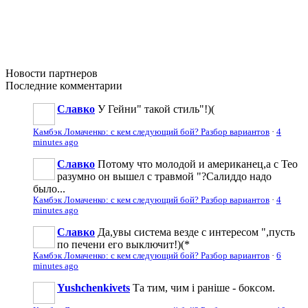
Новости
партнеров
Последние
комментарии
Славко
У Гейни" такой стиль"!)(
Камбэк Ломаченко: с кем следующий бой? Разбор вариантов
·
4
minutes ago
Славко
Потому что молодой и американец,а с Тео
разумно он вышел с травмой "?Салиддо надо
было...
Камбэк Ломаченко: с кем следующий бой? Разбор вариантов
·
4
minutes ago
Славко
Да,увы система везде с интересом ",пусть
по печени его выключит!)(*
Камбэк Ломаченко: с кем следующий бой? Разбор вариантов
·
6
minutes ago
Yushchenkivets
Та тим, чим і раніше - боксом.