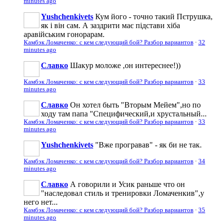
minutes ago
Yushchenkivets
Кум його - точно такий Пєтрушка,
як і він сам. А заздрити має підстави хіба
аравійським гонорарам.
Камбэк Ломаченко: с кем следующий бой? Разбор вариантов
·
32
minutes ago
Славко
Шакур моложе ,он интереснее!))
Камбэк Ломаченко: с кем следующий бой? Разбор вариантов
·
33
minutes ago
Славко
Он хотел быть "Вторым Мейем",но по
ходу там папа "Специфический,и хрустальный...
Камбэк Ломаченко: с кем следующий бой? Разбор вариантов
·
33
minutes ago
Yushchenkivets
"Вже програвав" - як би не так.
Камбэк Ломаченко: с кем следующий бой? Разбор вариантов
·
34
minutes ago
Славко
А говорили и Усик раньше что он
"наследовал стиль и тренировки Ломаченкив",у
него нет...
Камбэк Ломаченко: с кем следующий бой? Разбор вариантов
·
35
minutes ago