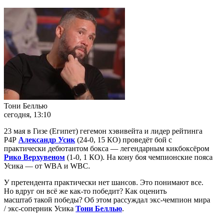
Тони Беллью
сегодня, 13:10
23 мая в Гизе (Египет) гегемон хэвивейта и лидер рейтинга
Р4Р
Александр Усик
(24-0, 15 КО) проведёт бой с
практически дебютантом бокса — легендарным кикбоксёром
Рико Верхувеном
(1-0, 1 КО). На кону боя чемпионские пояса
Усика — от WBA и WBC.
У претендента практически нет шансов. Это понимают все.
Но вдруг он всё же как-то победит? Как оценить
масштаб такой победы? Об этом рассуждал экс-чемпион мира
/ экс-соперник Усика
Тони Беллью
.