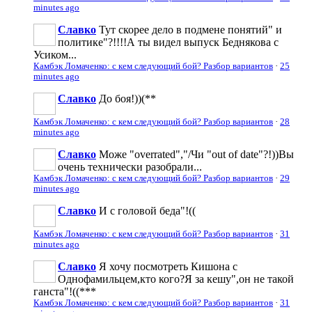
minutes ago
Славко
Тут скорее дело в подмене понятий" и
политике"?!!!!А ты видел выпуск Беднякова с
Усиком...
Камбэк Ломаченко: с кем следующий бой? Разбор вариантов
·
25
minutes ago
Славко
До боя!))(**
Камбэк Ломаченко: с кем следующий бой? Разбор вариантов
·
28
minutes ago
Славко
Може "overrated","/Чи "out of date"?!))Вы
очень технически разобрали...
Камбэк Ломаченко: с кем следующий бой? Разбор вариантов
·
29
minutes ago
Славко
И с головой беда"!((
Камбэк Ломаченко: с кем следующий бой? Разбор вариантов
·
31
minutes ago
Славко
Я хочу посмотреть Кишона с
Однофамильцем,кто кого?Я за кешу",он не такой
ганста"!((***
Камбэк Ломаченко: с кем следующий бой? Разбор вариантов
·
31