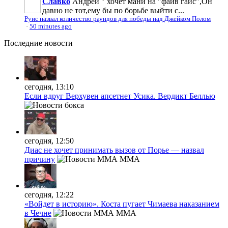
Славко
Андрей " хочет мани на "файв гайс",Он
давно не тот,ему бы по борьбе выйти с...
Руис назвал количество раундов для победы над Джейком Полом
·
50 minutes ago
Последние
новости
сегодня, 13:10
Если вдруг Верхувен апсетнет Усика. Вердикт Беллью
сегодня, 12:50
Диас не хочет принимать вызов от Порье — назвал
причину
MMA
сегодня, 12:22
«Войдет в историю». Коста пугает Чимаева наказанием
в Чечне
MMA