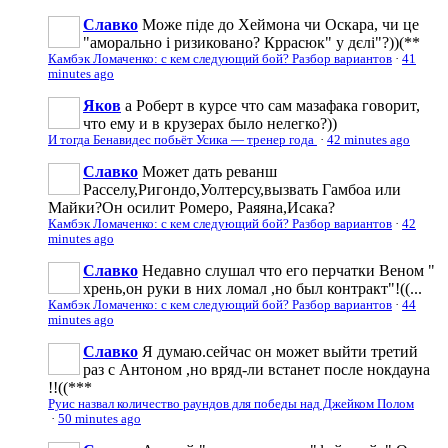
Славко
Може піде до Хеймона чи Оскара, чи це
"аморально і ризиковано? Кррасюк" у дєлі"?))(**
Камбэк Ломаченко: с кем следующий бой? Разбор вариантов
·
41
minutes ago
Яков
а Роберт в курсе что сам мазафака говорит,
что ему и в крузерах было нелегко?))
И тогда Бенавидес побьёт Усика — тренер года
·
42 minutes ago
Славко
Может дать реванш
Расселу,Ригондо,Уолтерсу,вызвать Гамбоа или
Майки?Он осилит Ромеро, Раяяна,Исака?
Камбэк Ломаченко: с кем следующий бой? Разбор вариантов
·
42
minutes ago
Славко
Недавно слушал что его перчатки Веном "
хрень,он руки в них ломал ,но был контракт"!((...
Камбэк Ломаченко: с кем следующий бой? Разбор вариантов
·
44
minutes ago
Славко
Я думаю.сейчас он может выйти третий
раз с Антоном ,но вряд-ли встанет после нокдауна
!!((***
Руис назвал количество раундов для победы над Джейком Полом
·
50 minutes ago