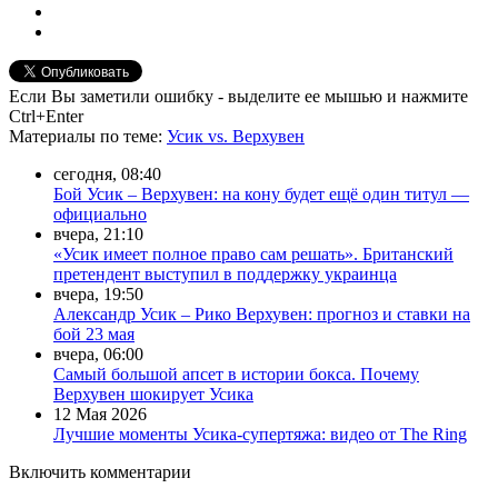
Если Вы заметили ошибку - выделите ее мышью и нажмите
Ctrl+Enter
Материалы
по теме
:
Усик vs. Верхувен
сегодня, 08:40
Бой Усик – Верхувен: на кону будет ещё один титул —
официально
вчера, 21:10
«Усик имеет полное право сам решать». Британский
претендент выступил в поддержку украинца
вчера, 19:50
Александр Усик – Рико Верхувен: прогноз и ставки на
бой 23 мая
вчера, 06:00
Самый большой апсет в истории бокса. Почему
Верхувен шокирует Усика
12 Мая 2026
Лучшие моменты Усика-супертяжа: видео от The Ring
Включить комментарии