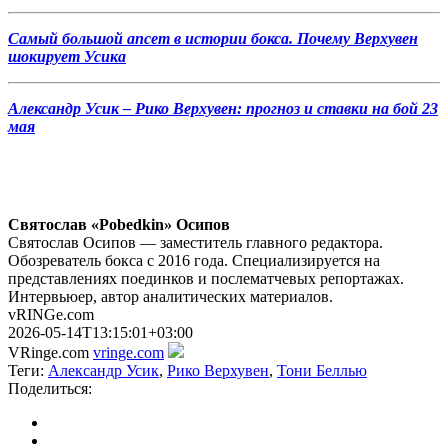
Самый большой апсет в истории бокса. Почему Верхувен
шокирует Усика
Александр Усик – Рико Верхувен: прогноз и ставки на бой 23
мая
Святослав «Pobedkin» Осипов
Святослав Осипов — заместитель главного редактора.
Обозреватель бокса с 2016 года. Специализируется на
представлениях поединков и послематчевых репортажах.
Интервьюер, автор аналитических материалов.
vRINGe.com
2026-05-14T13:15:01+03:00
VRinge.com
vringe.com
Теги:
Александр Усик
,
Рико Верхувен
,
Тони Беллью
Поделиться: