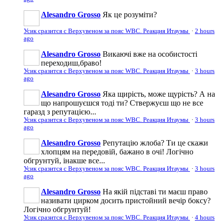
Alesandro Grosso
Як це розуміти?
Усик сразится с Верхувеном за пояс WBC. Реакция Итаумы
·
2 hours
ago
Alesandro Grosso
Викаючі вже на особистості
переходиш,браво!
Усик сразится с Верхувеном за пояс WBC. Реакция Итаумы
·
3 hours
ago
Alesandro Grosso
Яка щирість, може щурість? А на
що напрошуєшся тоді ти? Ствержуєш що не все
гаразд з репутацією...
Усик сразится с Верхувеном за пояс WBC. Реакция Итаумы
·
3 hours
ago
Alesandro Grosso
Репутацію жлоба? Ти це скажи
хлопцям на передовій, бажано в очі! Логічно
обгрунтуй, інакше все...
Усик сразится с Верхувеном за пояс WBC. Реакция Итаумы
·
3 hours
ago
Alesandro Grosso
На якій підставі ти маєш право
називати цирком досить пристойний вечір боксу?
Логічно обгрунтуй!
Усик сразится с Верхувеном за пояс WBC. Реакция Итаумы
·
4 hours