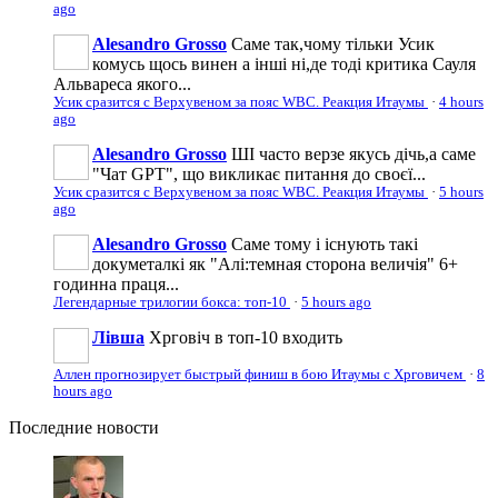
ago
Alesandro Grosso
Саме так,чому тільки Усик
комусь щось винен а інші ні,де тоді критика Сауля
Альвареса якого...
Усик сразится с Верхувеном за пояс WBC. Реакция Итаумы
·
4 hours
ago
Alesandro Grosso
ШІ часто верзе якусь дічь,а саме
"Чат GPT", що викликає питання до своєї...
Усик сразится с Верхувеном за пояс WBC. Реакция Итаумы
·
5 hours
ago
Alesandro Grosso
Саме тому і існують такі
докуметалкі як "Алі:темная сторона величія" 6+
годинна праця...
Легендарные трилогии бокса: топ-10
·
5 hours ago
Лівша
Хрговіч в топ-10 входить
Аллен прогнозирует быстрый финиш в бою Итаумы с Хрговичем
·
8
hours ago
Последние
новости