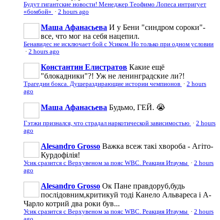
Будут гигантские новости! Менеджер Теофимо Лопеса интригует
«бомбой»
·
2 hours ago
Маша Афанасьева
И у Бени "синдром сороки"-
все, что мог на себя нацепил.
Бенавидес не исключает бой с Усиком. Но только при одном условии
·
2 hours ago
Константин Елистратов
Какие ещё
"блокадники"?! Уж не ленинградские ли?!
Трагедии бокса. Душераздирающие истории чемпионов
·
2 hours
ago
Маша Афанасьева
Будьмо, ГЕЙ. 😭
Гэтжи признался, что страдал наркотической зависимостью
·
2 hours
ago
Alesandro Grosso
Важка всеж такі хвороба - Агіто-
Курдофілія!
Усик сразится с Верхувеном за пояс WBC. Реакция Итаумы
·
2 hours
ago
Alesandro Grosso
Ок Пане правдоруб,будь
послідовним,критикуй тоді Канело Альвареса і А-
Чарло котрий два роки був...
Усик сразится с Верхувеном за пояс WBC. Реакция Итаумы
·
2 hours
ago