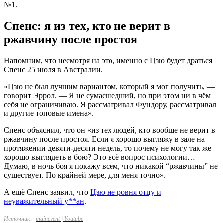
№1.
Спенс: я из тех, кто не верит в
ржавчину после простоя
Напомним, что несмотря на это, именно с Цзю будет драться
Спенс 25 июля в Австралии.
«Цзю не был лучшим вариантом, который я мог получить, —
говорит Эррол. — Я не сумасшедший, но при этом ни в чём
себя не ограничиваю. Я рассматривал Фундору, рассматривал
и другие топовые имена».
Спенс объяснил, что он «из тех людей, кто вообще не верит в
ржавчину после простоя. Если я хорошо выгляжу в зале на
протяжении девяти-десяти недель, то почему не могу так же
хорошо выглядеть в бою? Это всё вопрос психологии…
Думаю, в ночь боя я покажу всем, что никакой “ржавчины” не
существует. По крайней мере, для меня точно».
А ещё Спенс заявил, что
Цзю не ровня отцу и
неуважительный у**ан
.
Источник:
mainevent | Youtube