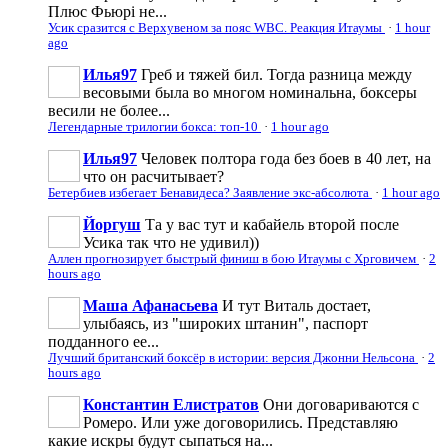
Плюс Фьюрі не...
Усик сразится с Верхувеном за пояс WBC. Реакция Итаумы
·
1 hour
ago
Илья97
Греб и тяжей бил. Тогда разница между
весовыми была во многом номинальна, боксеры
весили не более...
Легендарные трилогии бокса: топ-10
·
1 hour ago
Илья97
Человек полтора года без боев в 40 лет, на
что он расчитывает?
Бетербиев избегает Бенавидеса? Заявление экс-абсолюта
·
1 hour ago
Йоргуш
Та у вас тут и кабайель второй после
Усика так что не удивил))
Аллен прогнозирует быстрый финиш в бою Итаумы с Хрговичем
·
2
hours ago
Маша Афанасьева
И тут Виталь достает,
улыбаясь, из "широких штанин", паспорт
подданного ее...
Лучший британский боксёр в истории: версия Джонни Нельсона
·
2
hours ago
Константин Елистратов
Они договариваются с
Ромеро. Или уже договорились. Представляю
какие искры будут сыпаться на...