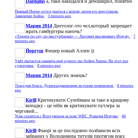
Daedalus
а, таки накидался и дебоширил, понятно
Пьяный Порье хотел драться с копом, затем его арестовали.
Заявление бойца
·
3 minutes ago
Мария 2014
Диетолог-это чел,который запрещает
жрать гамбургеры наночь?
«Тренер по сну, по мастурбации» — Хргович высмеивает Итауму
·
7
minutes ago
Йоргуш
Фишер новый Аллен ))
Уайт пытается сманить ещё одного экс-бойца Хирна. На этот раз
супертяжа
·
8 minutes ago
Мария 2014
Других знаешь?
Трагедии бокса. Душераздирающие истории чемпионов
·
8 minutes
ago
Kirill
Критикувати Сулеймана за таке в кращому
випадку - це ніби як критикувати путлера за
черговий...
Усик сразится с Верхувеном за пояс WBC. Реакция Итаумы
·
46
minutes ago
Kirill
Фьюрі за це послідовно позбавили всіх
забраних у Володимира титулів протягом року.